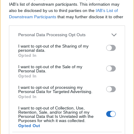
και το Google News
IAB’s list of downstream participants. This information may
also be disclosed by us to third parties on the
IAB’s List of
Downstream Participants
that may further disclose it to other
third parties.
Please note that this website/app uses one or more Google
Personal Data Processing Opt Outs
services and may gather and store information including but
not limited to your visit or usage behaviour. You may click to
I want to opt-out of the Sharing of my
personal data.
Από το Δίκτυο
grant or deny consent to Google and its third-party tags to
Opted In
use your data for below specified purposes in below Google
consent section.
I want to opt-out of the Sale of my
Personal Data.
Opted In
I want to opt-out of processing my
Personal Data for Targeted Advertising.
Opted In
I want to opt-out of Collection, Use,
Retention, Sale, and/or Sharing of my
Personal Data that Is Unrelated with the
Purposes for which it was collected.
Opted Out