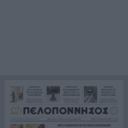
Φωτιά στην Αγία Μαρίνα Ηλείας – Ισχυρές
16:12
πυροσβεστικές δυνάμεις στη μάχη με τις φλόγες
Ξεμπλοκάρει η επανέναρξη του Οδοντωτού; Θα
16:00
απαιτηθούν έργα άνω των 5 εκατ. ευρώ
Τρως αυτά το καλοκαίρι; Γιατί μπορεί να γεμίσει
15:48
το δέρμα σου σπυράκια και ερεθισμούς
Η Αριάνα Γκράντε πατά «παύση»: Τι είπε για τα
15:38
σχόλια γύρω από το σώμα της
Το Μουσείο Αλατος υποδέχεται την
15:30
«ασπρόμαυρη μαγεία» του Αλιάγα
Τουρισμός για όλους: Σήμερα η σειρά για ΑΦΜ
15:29
που λήγουν σε 3 και 4
Αχαΐα: Αντιπλημμυρική θωράκιση 5 εκατ. ευρώ
15:22
σε Πείρο και Παραπείρο με υπογραφή Φαρμάκη
Μόναχο: Ισόβια στον οδηγό που έριξε το
15:21