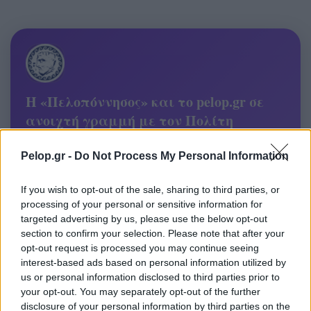
Η «Πελοπόννησος» και το pelop.gr σε
ανοιχτή γραμμή με τον Πολίτη
Η φωνή σου έχει δύναμη – στείλε παράπονα,
Pelop.gr -
Do Not Process My Personal Information
καταγγελίες ή ιδέες για τη γειτονιά σου.
If you wish to opt-out of the sale, sharing to third parties, or
Viber:
+306909196125
processing of your personal or sensitive information for
targeted advertising by us, please use the below opt-out
Στείλε μήνυμα στο Viber
section to confirm your selection. Please note that after your
opt-out request is processed you may continue seeing
interest-based ads based on personal information utilized by
us or personal information disclosed to third parties prior to
your opt-out. You may separately opt-out of the further
Ακολουθήστε μας για όλες τις
ειδήσεις
στο Bing News
disclosure of your personal information by third parties on the