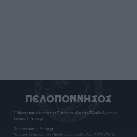
Ειδήσεις
και νέα από την
Πάτρα
και όλη την Ελλάδα άμεσα και
έγκυρα | Pelop.gr
Domain name: Pelop.gr
Νόμιμος Εκπρόσωπος - Διευθύνων Σύμβουλος: ΛΟΥΛΟΥΔΗΣ