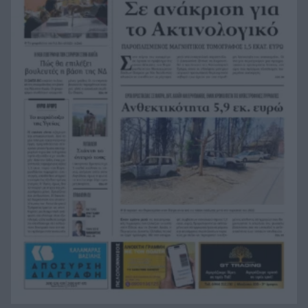
αυτοκίνητο σε διαδήλωση και σκότωσε μητέρα
και παιδί
Κανένα μεγάλο αστικό κέντρο εκτός
15:12
συναγερμού: Η Ιταλία αντιμέτωπη με 40°C και
τέσσερις νεκρούς
HELLENiQ ENERGY: Αποτελέσματα Β’ Τριμήνου /
15:08
Α’ Εξαμήνου 2026