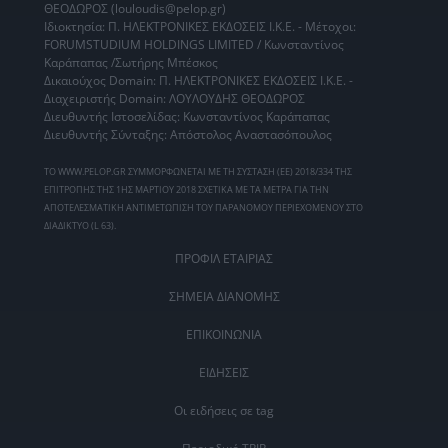
ΘΕΟΔΩΡΟΣ (louloudis@pelop.gr)
Ιδιοκτησία: Π. ΗΛΕΚΤΡΟΝΙΚΕΣ ΕΚΔΟΣΕΙΣ Ι.Κ.Ε. - Μέτοχοι:
FORUMSTUDIUM HOLDINGS LIMITED / Κωνσταντίνος
Καράπαπας /Σωτήρης Μπέσκος
Δικαιούχος Domain: Π. ΗΛΕΚΤΡΟΝΙΚΕΣ ΕΚΔΟΣΕΙΣ Ι.Κ.Ε. -
Διαχειριστής Domain: ΛΟΥΛΟΥΔΗΣ ΘΕΟΔΩΡΟΣ
Διευθυντής Ιστοσελίδας: Κωνσταντίνος Καράπαπας
Διευθυντής Σύνταξης: Απόστολος Αναστασόπουλος
ΤΟ WWW.PELOP.GR ΣΥΜΜΟΡΦΩΝΕΤΑΙ ΜΕ ΤΗ ΣΥΣΤΑΣΗ (ΕΕ) 2018/334 ΤΗΣ
ΕΠΙΤΡΟΠΗΣ ΤΗΣ 1ΗΣ ΜΑΡΤΙΟΥ 2018 ΣΧΕΤΙΚΑ ΜΕ ΤΑ ΜΕΤΡΑ ΓΙΑ ΤΗΝ
ΑΠΟΤΕΛΕΣΜΑΤΙΚΗ ΑΝΤΙΜΕΤΩΠΙΣΗ ΤΟΥ ΠΑΡΑΝΟΜΟΥ ΠΕΡΙΕΧΟΜΕΝΟΥ ΣΤΟ
ΔΙΑΔΙΚΤΥΟ (L 63).
ΠΡΟΦΙΛ ΕΤΑΙΡΙΑΣ
ΣΗΜΕΙΑ ΔΙΑΝΟΜΗΣ
ΕΠΙΚΟΙΝΩΝΙΑ
ΕΙΔΗΣΕΙΣ
Οι ειδήσεις σε tag