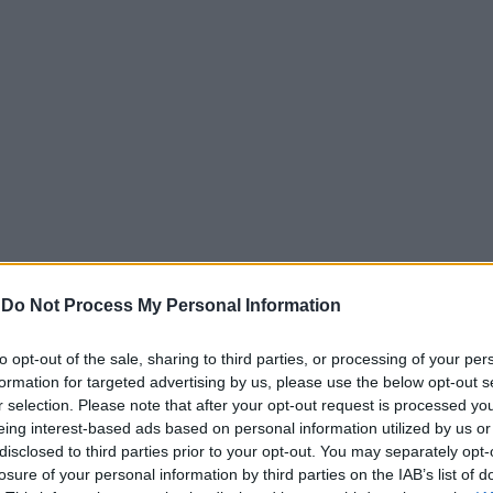
έσα από τα έργα τους. Ήξερα, με λίγα λόγια, πως αν κάποιο
-
Do Not Process My Personal Information
ράφιτι και της τέχνης του δρόμου στην Ελλάδα, σίγουρα θα
 ποιοι είναι αυτοί οι δύο καλλιτέχνες και τι έχουν κάνει 
to opt-out of the sale, sharing to third parties, or processing of your per
ν εμφανίζονται, αυτοί ή η τέχνη τους.
formation for targeted advertising by us, please use the below opt-out s
έχνες γκράφιτι, όμως κάποιοι είναι πιο γόνιμοι από τους 
r selection. Please note that after your opt-out request is processed y
eing interest-based ads based on personal information utilized by us or
γορία αυτών που δεν εφησυχάζουν. Μπορεί να το αντιληφθε
disclosed to third parties prior to your opt-out. You may separately opt-
ει και θα μιλήσει μαζί τους.
losure of your personal information by third parties on the IAB’s list of