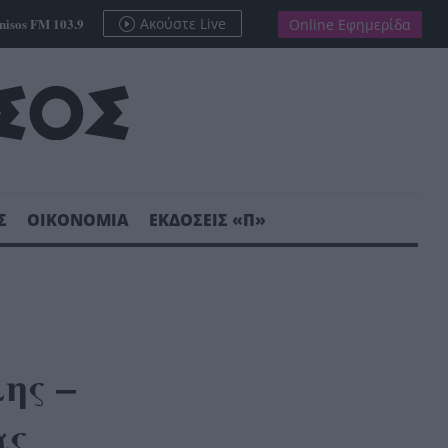
nisos FM 103.9
Ακούστε Live
Online Εφημερίδα
Σ
ΟΙΚΟΝΟΜΙΑ
ΕΚΔΟΣΕΙΣ «Π»
ης –
ας