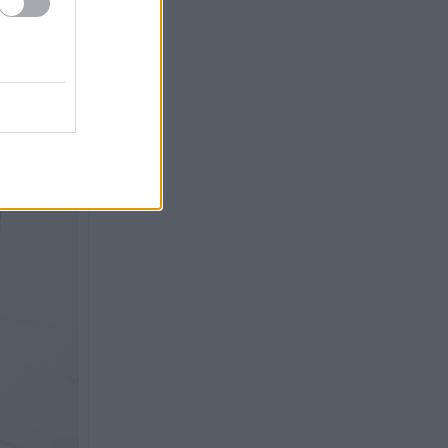
Η εμπειρία της Δυτικής
14:18
Ελλάδας για την κλιματική
κρίση και τη Δημόσια Υγεία
παρουσιάστηκε στις ΗΠΑ
Πως έπιασαν στη Γερμανία
14:13
τον 31χρονο που
αναζητούνταν για τρεις
δολοφονίες
«Βροχή» στην Πάτρα: Αγιο είχε
14:00
ένας άνδρας που έπεσαν πάνω
του σοβάδες στην οδό
Κορίνθου