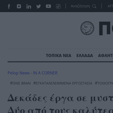
ΑΓ
ΤΟΠΙΚΑ ΝΕΑ
ΕΛΛΑΔΑ
ΑΘΛΗΤ
Pelop News
-
IN A CORNER
#
#
#
ΟNE BRAN
ΕΓΚΑΤΑΛΕΛΕΙΜΜΈΝΑ ΕΡΓΟΣΤΆΣΙΑ
ΤΟΙΧΟΓΡ
Δεκάδες έργα σε μυστ
Δύο από τους καλύτερο