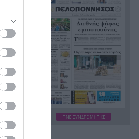
Σκιαδαρέσης: Άμεσες
14:42
παρεμβάσεις στην
Κανελλοπούλου για να
αντιμετωπιστούν τα
προβλήματα οδικής
ασφάλειας
Νέο πρόστιμο-ρεκόρ στη Meta:
14:34
567 εκατ. δολάρια για την
ή
ασφάλεια των παιδιών στα
social media
ά έχουν
ΔΕΥΑΠ: Διακοπή υδροδότησης
14:26
το Σάββατο στην Παραλία
ργοστάσια
Πατρών λόγω εργασιών
ΓΙΝΕ ΣΥΝΔΡΟΜΗΤΗΣ
Ευρωλίγκα μπάσκετ: Με υπερ-
14:18
ρόστερ οι δύο ελληνικές
ομάδες