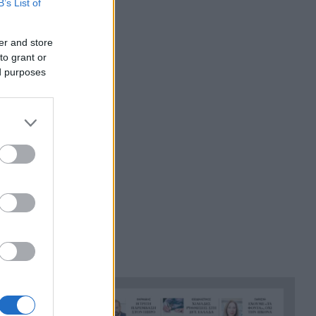
B’s List of
Πανεπιστήμιο Πατρών: 168
15:06
er and store
αιτήσεις από 23 χώρες για το
to grant or
αγγλόφωνο Ιατρικό Τμήμα
ed purposes
«Πράσινο φως» για την
14:59
οριστική θωράκιση του
Οδοντωτού: Η Περιφέρεια
Δυτικής Ελλάδας διαθέτει 1,86
εκατ. ευρώ για την μελέτη
επαναλειτουργίας του
ιστορικού σιδηρόδρομου
Πειραματικό εμβόλιο κατά του
14:58
Έμπολα μπαίνει σε κλινική
δοκιμή – Πρώτοι εθελοντές
έλαβαν δόση στον Καναδά
Χανιά: 64χρονος πέθανε σε
14:50
πισίνα ξενοδοχείου –
Συνελήφθη ο ιδιοκτήτης