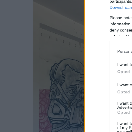
participants
Downstream 
Please note
information 
deny consent
in below Go
Persona
I want t
Opted 
I want t
Opted 
I want 
Advertis
Opted 
I want t
of my P
was col