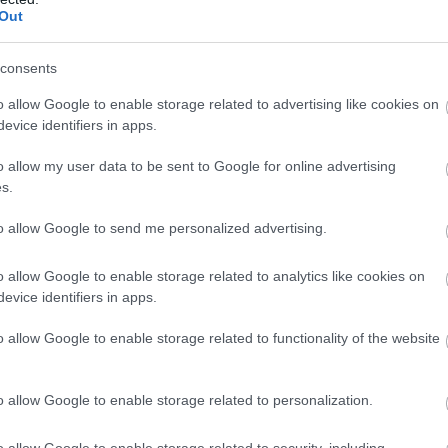
Out
consents
o allow Google to enable storage related to advertising like cookies on
evice identifiers in apps.
o allow my user data to be sent to Google for online advertising
s.
πάρω μια συνηθισμένη απάντηση, όπως “ξεκουραζόμασταν” 
to allow Google to send me personalized advertising.
τα” μου είπαν, “βάφαμε”.
o allow Google to enable storage related to analytics like cookies on
ιτέχνες δούλεψαν πολύ το καλοκαίρι. Μάλιστα, συνεργατικ
evice identifiers in apps.
εκ των οποίων μπορούμε να τα απολαύσουμε στην Πάτρα.
 που περιηγούνται σε διάφορες δομές, εγκαταλελειμμένα ε
o allow Google to enable storage related to functionality of the website
ολουθώντας τα ίχνη, φτάσουν στα έργα τους.
o allow Google to enable storage related to personalization.
o allow Google to enable storage related to security, including