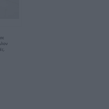
 σε
λλον
ές.