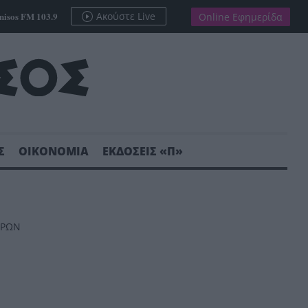
nisos FM 103.9
Ακούστε Live
Online Εφημερίδα
Σ
ΟΙΚΟΝΟΜΙΑ
ΕΚΔΟΣΕΙΣ «Π»
ΩΡΩΝ