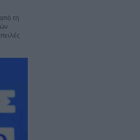
 από τη
κών
απειλές