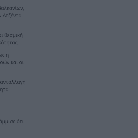
Βαλκανίων,
ν Ατζέντα
ι θεσμική
κότητας.
ως η
οών και οι
, ανταλλαγή
τητα
άμμισε ότι