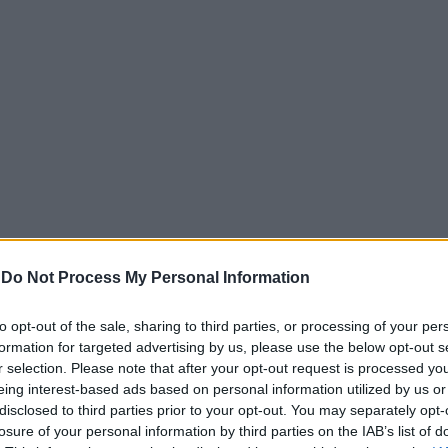
-
Do Not Process My Personal Information
to opt-out of the sale, sharing to third parties, or processing of your per
ημένης γεωπολιτικής έντασης, όπου οι περιφερειακές κρίσε
formation for targeted advertising by us, please use the below opt-out s
ές απειλών δοκιμάζουν τη διεθνή τάξη ασφάλειας και το Δι
r selection. Please note that after your opt-out request is processed y
θε χώρας προϋποθέτει αξιόπιστη ικανότητα άμυνας και απο
eing interest-based ads based on personal information utilized by us or
disclosed to third parties prior to your opt-out. You may separately opt-
losure of your personal information by third parties on the IAB’s list of