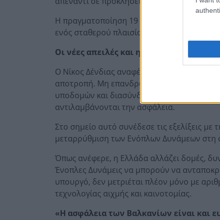
απέναντι σε προκλήσεις που ξεπερνούν τα 
authenti
Η πραγματοποίηση 19 συναντήσεων διαλόγου
ενός σταθερού πλαισίου συνεννόησης, ακόμ
Οι νέες απειλές και η «Ατζέντα 2030»
Ο Νίκος Δένδιας αναφέρθηκε και στις μεγάλ
αποτροπή. Μη επανδρωμένα συστήματα, κυβ
υποδομών και διασύνδεση των επιχειρησιακ
αντιλαμβάνονται την ασφάλεια.
Στο σημείο αυτό συνέδεσε τις εξελίξεις με
μεταρρύθμιση των Ενόπλων Δυνάμεων στη σ
Όπως ανέφερε, η Ελλάδα αλλάζει δομές, δυν
Ένοπλες Δυνάμεις να μπορούν να ανταποκριθ
υπουργό, δεν μετριέται πλέον μόνο με αρι
τεχνολογίας αιχμής και καινοτομίας.
«Η ασφάλεια των Βαλκανίων είναι και 