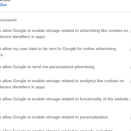
Out
consents
o allow Google to enable storage related to advertising like cookies on
evice identifiers in apps.
o allow my user data to be sent to Google for online advertising
ιση αυτών των θεμάτων απαιτεί σύνεση, υπευθυνότητα, σε
s.
 στη σταθερότητα της Βαλκανικής Χερσονήσου.
to allow Google to send me personalized advertising.
οινωνίας
o allow Google to enable storage related to analytics like cookies on
ερα στην ανάγκη αξιοποίησης του θετικού κλίματος συνερ
evice identifiers in apps.
ως είπε, η πρόοδος προϋποθέτει εμπιστοσύνη μεταξύ των
 επικοινωνίας και συνεργασία μεταξύ κρατών που αντιλαμ
o allow Google to enable storage related to functionality of the website
.
η ενός μόνο κράτους. Αποτελεί συλλογική μας ευθύνη», αν
o allow Google to enable storage related to personalization.
 χωρών της περιοχής καλούνται να αναζητήσουν κοινό έδ
o allow Google to enable storage related to security, including