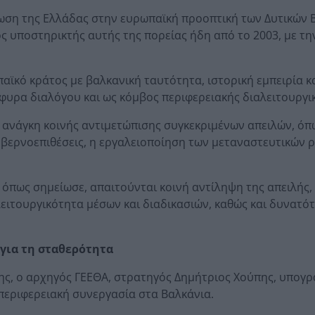
ωση της Ελλάδας στην ευρωπαϊκή προοπτική των Δυτικών 
ς υποστηρικτής αυτής της πορείας ήδη από το 2003, με τη
ϊκό κράτος με βαλκανική ταυτότητα, ιστορική εμπειρία κα
έφυρα διαλόγου και ως κόμβος περιφερειακής διαλειτουργι
ην ανάγκη κοινής αντιμετώπισης συγκεκριμένων απειλών, όπ
υβερνοεπιθέσεις, η εργαλειοποίηση των μεταναστευτικών ρ
 όπως σημείωσε, απαιτούνται κοινή αντίληψη της απειλής
ειτουργικότητα μέσων και διαδικασιών, καθώς και δυνατό
 για τη σταθερότητα
ης, ο αρχηγός ΓΕΕΘΑ, στρατηγός Δημήτριος Χούπης, υπογρ
 περιφερειακή συνεργασία στα Βαλκάνια.