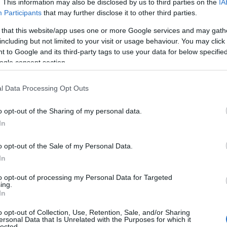
. This information may also be disclosed by us to third parties on the
IA
γός Εθνικής Άμυνας σημείωσε ότι η περιοχή γνωρίζει από 
Participants
that may further disclose it to other third parties.
γίνει η σταθερότητα. Θύμισε ότι η Βαλκανική Χερσόνησος 
 that this website/app uses one or more Google services and may gath
η της Ευρώπης», έχοντας βιώσει συγκρούσεις, εθνικές εντ
including but not limited to your visit or usage behaviour. You may click 
 to Google and its third-party tags to use your data for below specifi
ogle consent section.
ε ανοιχτά ζητήματα που εξακολουθούν να επηρεάζουν την 
ίου – Πρίστινας και η θεσμική σταθερότητα της Βοσνίας –
l Data Processing Opt Outs
 στήνει «σκιώδη» κυβέρνηση μετά τις πιέσεις των
o opt-out of the Sharing of my personal data.
In
o opt-out of the Sale of my Personal Data.
In
to opt-out of processing my Personal Data for Targeted
ing.
In
o opt-out of Collection, Use, Retention, Sale, and/or Sharing
ersonal Data that Is Unrelated with the Purposes for which it
lected.