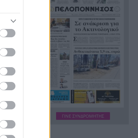
εργασίες τους
Το τελευταίο «αντίο» στην
20:36
τελετή αποτέφρωσης του
συντονιστή που σκοτώθηκε
μετά τη σύγκρουση
ελικοπτέρων στην Ψάθα,
ΦΩΤΟ
βασμό στη
Στιγμές αγωνίας και θρίλερ
20:24
στο Αίγιο: Οδηγός λεωφορείου
έχασε τις αισθήσεις του και τη
ζωή του! ΦΩΤΟ
γασίας που
Κόκκινα τα 118 κτίρια στις 325
20:12
αυτοψίες των πληγεισών
βάνονται
περιοχών από τις
καταστροφικές πυρκαγιές
ΓΙΝΕ ΣΥΝΔΡΟΜΗΤΗΣ
έφερε,
Η ανακοίνωση της ΕΑΠ για
20:00
αφος
Βασιλάκο και Μαμάση