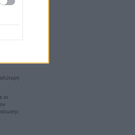
Γιατί οδηγήθηκαν στη φυλακή
19:48
διατήρηση
οι οι δύο Ινδοί, που
μές.
κατηγορούνται για τη
δολοφονία του 58χρονου
ψυχολόγου στο Ναύπλιο,
ΒΙΝΤΕΟ
ι την
ίσιμων
ι χώρες
εγαλύτερη
ε οι
τον
ωμάτωσης