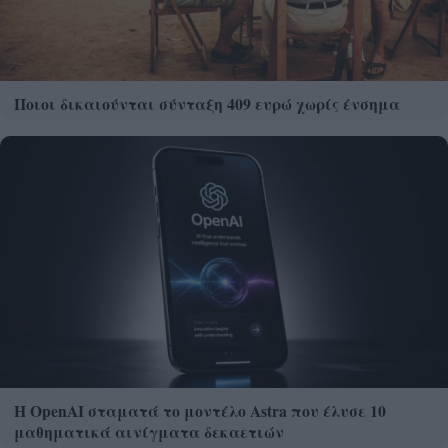
Ποιοι δικαιούνται σύνταξη 409 ευρώ χωρίς ένσημα
Η OpenAI σταματά το μοντέλο Astra που έλυσε 10
μαθηματικά αινίγματα δεκαετιών