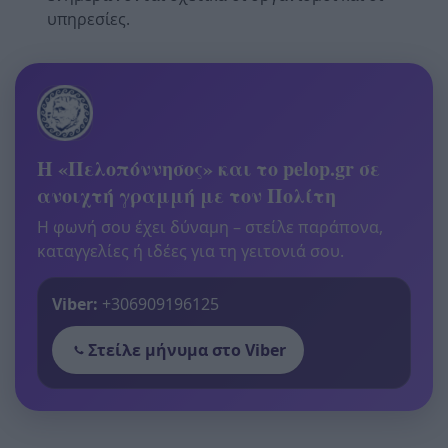
υπηρεσίες.
Η «Πελοπόννησος» και το pelop.gr σε
ανοιχτή γραμμή με τον Πολίτη
Η φωνή σου έχει δύναμη – στείλε παράπονα,
καταγγελίες ή ιδέες για τη γειτονιά σου.
Viber:
+306909196125
Στείλε μήνυμα στο Viber