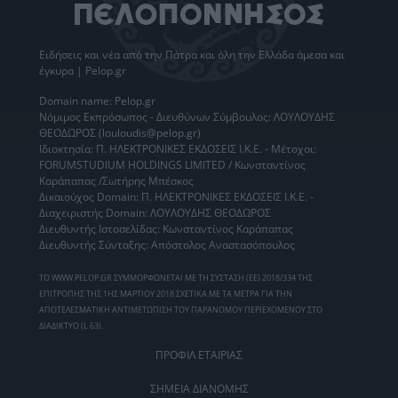
Ειδήσεις
και νέα από την
Πάτρα
και όλη την Ελλάδα άμεσα και
έγκυρα | Pelop.gr
Domain name: Pelop.gr
Νόμιμος Εκπρόσωπος - Διευθύνων Σύμβουλος: ΛΟΥΛΟΥΔΗΣ
ΘΕΟΔΩΡΟΣ (louloudis@pelop.gr)
Ιδιοκτησία: Π. ΗΛΕΚΤΡΟΝΙΚΕΣ ΕΚΔΟΣΕΙΣ Ι.Κ.Ε. - Μέτοχοι:
FORUMSTUDIUM HOLDINGS LIMITED / Κωνσταντίνος
Καράπαπας /Σωτήρης Μπέσκος
Δικαιούχος Domain: Π. ΗΛΕΚΤΡΟΝΙΚΕΣ ΕΚΔΟΣΕΙΣ Ι.Κ.Ε. -
Διαχειριστής Domain: ΛΟΥΛΟΥΔΗΣ ΘΕΟΔΩΡΟΣ
Διευθυντής Ιστοσελίδας: Κωνσταντίνος Καράπαπας
Διευθυντής Σύνταξης: Απόστολος Αναστασόπουλος
ΤΟ WWW.PELOP.GR ΣΥΜΜΟΡΦΩΝΕΤΑΙ ΜΕ ΤΗ ΣΥΣΤΑΣΗ (ΕΕ) 2018/334 ΤΗΣ
ΕΠΙΤΡΟΠΗΣ ΤΗΣ 1ΗΣ ΜΑΡΤΙΟΥ 2018 ΣΧΕΤΙΚΑ ΜΕ ΤΑ ΜΕΤΡΑ ΓΙΑ ΤΗΝ
ΑΠΟΤΕΛΕΣΜΑΤΙΚΗ ΑΝΤΙΜΕΤΩΠΙΣΗ ΤΟΥ ΠΑΡΑΝΟΜΟΥ ΠΕΡΙΕΧΟΜΕΝΟΥ ΣΤΟ
ΔΙΑΔΙΚΤΥΟ (L 63).
ΠΡΟΦΙΛ ΕΤΑΙΡΙΑΣ
ΣΗΜΕΙΑ ΔΙΑΝΟΜΗΣ