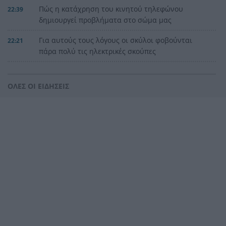
Πώς η κατάχρηση του κινητού τηλεφώνου
22:39
δημιουργεί προβλήματα στο σώμα μας
Για αυτούς τους λόγους οι σκύλοι φοβούνται
22:21
πάρα πολύ τις ηλεκτρικές σκούπες
Ξυλοδαρμός Βρετανού στην Κρήτη από πέντε
22:00
νεαρούς νταήδες
ΟΛΕΣ ΟΙ ΕΙΔΗΣΕΙΣ
Ευρωπαϊκό πρωτάθλημα στίβου με Τεντόγλου,
21:55
Καραλή, Στεφανίδη, Ντρισμπιώτη, Τζένγκο
Η αβλεψία στην τραγωδία της Πάρου, έτσι έγινε
21:45
το μεγάλο κακό με τον πνιγμό του 4χρονου,
πολλά τα ερωτηματικά
Πάνω από ένα εκατ. ευρώ τα πρόστιμα από τις
21:36
αρχές του χρόνου, νέες συλλήψεις σε Κορινθία,
Λέσβο
Ενίσχυση στη θέση «1» για τον Αίαντα ΑΣΑΑ
21:24