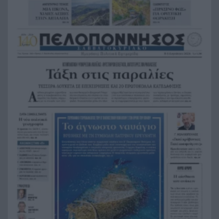
εμπειρίες και το απαιτητικό της επάγγελμα
«Λένε προδότες και πληρωμένους όσους
19:48
αποχωρούν», διαζύγιο με αιχμές στο κόμμα
Καρυστιανού
Η Ελλάδα θα διεκδικήσει την 9η θέση στο
19:36
Παγκόσμιο πρωτάθλημα Παίδων
Τεσσάρων χρονών παιδί βρέθηκε νεκρό σε
19:24
πισίνα στην Πάρο, ανείπωτη τραγωδία
Μπαράζ συλλήψεων για ναρκωτικά σε Κέρκυρα
19:12
και Λευκάδα
Στον Αστακό ολοκληρώνεται το Ράλι Ιονίου
19:04