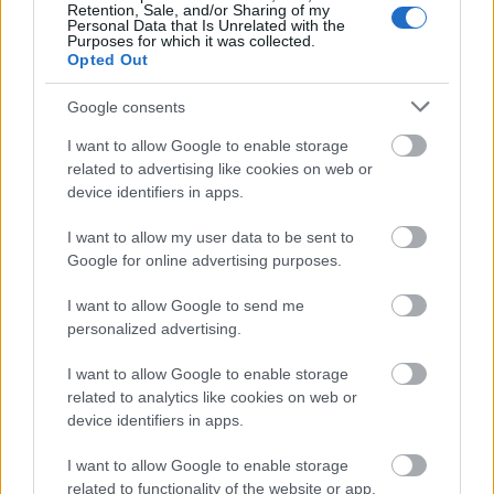
Retention, Sale, and/or Sharing of my
Personal Data that Is Unrelated with the
Purposes for which it was collected.
Opted Out
Google consents
I want to allow Google to enable storage
Η Apple αποφασίζει ποιος μένει και ποιος φεύγει και
related to advertising like cookies on web or
οι κανόνες δεν είναι ίδιοι για όλους
device identifiers in apps.
I want to allow my user data to be sent to
Google for online advertising purposes.
I want to allow Google to send me
personalized advertising.
I want to allow Google to enable storage
related to analytics like cookies on web or
device identifiers in apps.
I want to allow Google to enable storage
Η Γιορτή Θράψαλου στην Αβυθο με γεύση και χορό
related to functionality of the website or app.