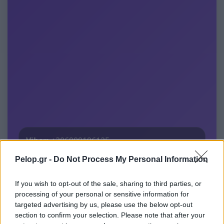
Viber:
+306909196125
Pelop.gr -
Do Not Process My Personal Information
Στείλε μήνυμα στο Viber
If you wish to opt-out of the sale, sharing to third parties, or
processing of your personal or sensitive information for
targeted advertising by us, please use the below opt-out
Ακολουθήστε μας για όλες τις
ειδήσεις
στο Bing News
section to confirm your selection. Please note that after your