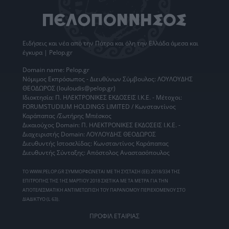
Ειδήσεις
και νέα από την
Πάτρα
και όλη την Ελλάδα άμεσα και
έγκυρα | Pelop.gr
Domain name: Pelop.gr
Νόμιμος Εκπρόσωπος - Διευθύνων Σύμβουλος: ΛΟΥΛΟΥΔΗΣ
ΘΕΟΔΩΡΟΣ (louloudis@pelop.gr)
Ιδιοκτησία: Π. ΗΛΕΚΤΡΟΝΙΚΕΣ ΕΚΔΟΣΕΙΣ Ι.Κ.Ε. - Μέτοχοι:
FORUMSTUDIUM HOLDINGS LIMITED / Κωνσταντίνος
Καράπαπας /Σωτήρης Μπέσκος
Δικαιούχος Domain: Π. ΗΛΕΚΤΡΟΝΙΚΕΣ ΕΚΔΟΣΕΙΣ Ι.Κ.Ε. -
Διαχειριστής Domain: ΛΟΥΛΟΥΔΗΣ ΘΕΟΔΩΡΟΣ
Διευθυντής Ιστοσελίδας: Κωνσταντίνος Καράπαπας
Διευθυντής Σύνταξης: Απόστολος Αναστασόπουλος
ΤΟ WWW.PELOP.GR ΣΥΜΜΟΡΦΩΝΕΤΑΙ ΜΕ ΤΗ ΣΥΣΤΑΣΗ (ΕΕ) 2018/334 ΤΗΣ
ΕΠΙΤΡΟΠΗΣ ΤΗΣ 1ΗΣ ΜΑΡΤΙΟΥ 2018 ΣΧΕΤΙΚΑ ΜΕ ΤΑ ΜΕΤΡΑ ΓΙΑ ΤΗΝ
ΑΠΟΤΕΛΕΣΜΑΤΙΚΗ ΑΝΤΙΜΕΤΩΠΙΣΗ ΤΟΥ ΠΑΡΑΝΟΜΟΥ ΠΕΡΙΕΧΟΜΕΝΟΥ ΣΤΟ
ΔΙΑΔΙΚΤΥΟ (L 63).
ΠΡΟΦΙΛ ΕΤΑΙΡΙΑΣ