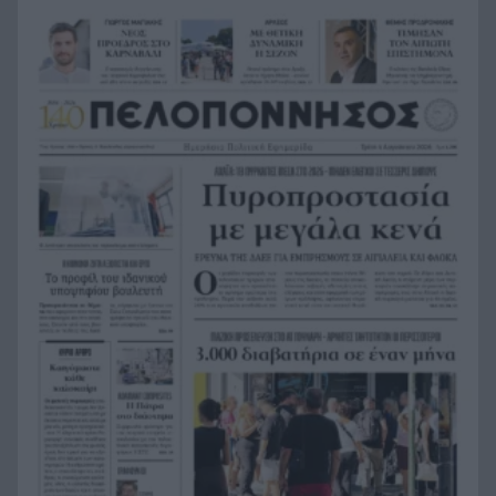
Απόλλων Sendo: Στις 2/9 η εκδίκαση των
13:47
ασφαλιστικών μέτρων
Καιρός: Πιο θερμή φάση από το Σαββατοκύριακο
13:44
– Πότε κορυφώνεται η άνοδος της θερμοκρασίας
Σέρρες: Άγρια δολοφονία 64χρονου με σφυρί
13:38
μέσα στο σπίτι του – Οι μηνύσεις με συγγενή
στο μικροσκόπιο
Τι διαβάζουμε | «Το δωμάτιο του Τζοβάνι»: Ο
13:35
φόβος που ντύθηκε κανονική ζωή
Ρένα Δούρου κατά Μητσοτάκη για τη Θέουτα:
13:34
«Δίνει διαπιστευτήρια πρόθυμου συμμάχου»
Πάτρα: Φωτιά σε σπίτι στο Μιντιλόγλι – Σώοι
13:28
δύο ηλικιωμένοι