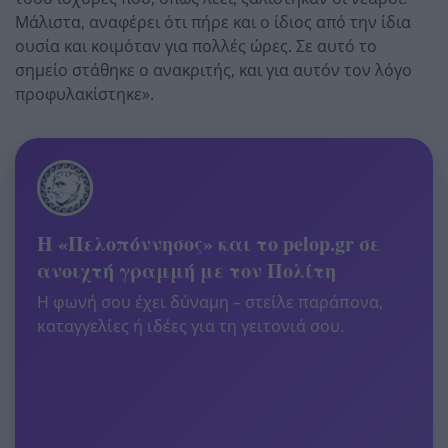
Μάλιστα, αναφέρει ότι πήρε και ο ίδιος από την ίδια
ουσία και κοιμόταν για πολλές ώρες. Σε αυτό το
σημείο στάθηκε ο ανακριτής, και για αυτόν τον λόγο
προφυλακίστηκε».
Η «Πελοπόννησος» και το pelop.gr σε
ανοιχτή γραμμή με τον Πολίτη
Η φωνή σου έχει δύναμη – στείλε παράπονα,
καταγγελίες ή ιδέες για τη γειτονιά σου.