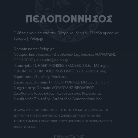
Ειδήσεις
και νέα από την
Πάτρα
και όλη την Ελλάδα άμεσα και
έγκυρα | Pelop.gr
Domain name: Pelop.gr
Νόμιμος Εκπρόσωπος - Διευθύνων Σύμβουλος: ΛΟΥΛΟΥΔΗΣ
ΘΕΟΔΩΡΟΣ (louloudis@pelop.gr)
Ιδιοκτησία: Π. ΗΛΕΚΤΡΟΝΙΚΕΣ ΕΚΔΟΣΕΙΣ Ι.Κ.Ε. - Μέτοχοι:
FORUMSTUDIUM HOLDINGS LIMITED / Κωνσταντίνος
Καράπαπας /Σωτήρης Μπέσκος
Δικαιούχος Domain: Π. ΗΛΕΚΤΡΟΝΙΚΕΣ ΕΚΔΟΣΕΙΣ Ι.Κ.Ε. -
Διαχειριστής Domain: ΛΟΥΛΟΥΔΗΣ ΘΕΟΔΩΡΟΣ
Διευθυντής Ιστοσελίδας: Κωνσταντίνος Καράπαπας
Διευθυντής Σύνταξης: Απόστολος Αναστασόπουλος
ΤΟ WWW.PELOP.GR ΣΥΜΜΟΡΦΩΝΕΤΑΙ ΜΕ ΤΗ ΣΥΣΤΑΣΗ (ΕΕ) 2018/334 ΤΗΣ
ΕΠΙΤΡΟΠΗΣ ΤΗΣ 1ΗΣ ΜΑΡΤΙΟΥ 2018 ΣΧΕΤΙΚΑ ΜΕ ΤΑ ΜΕΤΡΑ ΓΙΑ ΤΗΝ
ΑΠΟΤΕΛΕΣΜΑΤΙΚΗ ΑΝΤΙΜΕΤΩΠΙΣΗ ΤΟΥ ΠΑΡΑΝΟΜΟΥ ΠΕΡΙΕΧΟΜΕΝΟΥ ΣΤΟ
ΔΙΑΔΙΚΤΥΟ (L 63).
ΠΡΟΦΙΛ ΕΤΑΙΡΙΑΣ