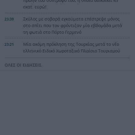
πρώην του σύντροφό του, η οποία διεκδικεί 43
εκατ. ευρώ!
Σκύλος με σοβαρά εγκαύματα επέστρεψε μόνος
23:39
στο σπίτι που τον φρόντιζαν μία εβδομάδα μετά
τη φωτιά στο Πόρτο Γερμενό
Μία ακόμη πρόκληση της Τουρκίας μετά το νέο
23:21
ελληνικό Ειδικό Χωροταξικό Πλαίσιο Τουρισμού
Αγγλία: Ο επιθετικός της Εθνικής Άϊβαν Τόνεϊ
23:00
ΟΛΕΣ ΟΙ ΕΙΔΗΣΕΙΣ
κατηγορείται για σοβαρό επεισόδιο σε κλαμπ
στο Σόχο
Παλαιό Φάληρο: Φωτιά σε κατάστημα,
22:48
εκκενώνεται πολυκατοικία
Κατηγορηματικός ο ερευνητής μετά τις
22:36
επικρίσεις για τον θάνατο του λευκού
κουταβιού: «Άξιζε να θέσουμε σε κίνδυνο μια
οικογένεια λύκων, για να σώσουμε έναν σκύλο;
Όχι»!