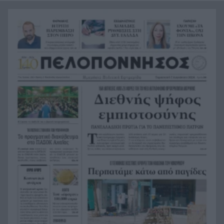
Η μεγάλη ιστορία του παπαγάλου που κλάπηκε
21:12
το 2017 και βρέθηκε μετά από 9 χρόνια
Φρίκη στην Κρήτη: Τουρίστας ρωτούσε πόσο να
21:00
πληρώσει για να ασελγήσει σε 10χρονο κορίτσι
Πιάστηκε στα πράσα με 106 συσκευασίες χασίς
20:49
σε προαύλιο σχολείου στο Μαρούσι
Μαγνησία: «Aκυβέρνητο» φορτηγό έκοψε στύλο
20:39
ηλεκτροδότησης και προσέκρουσε σε
πολυκατοικία
Στεφάνι Κορινθίας: Μεγάλη φωτιά, ενισχυθήκαν
20:28
οι δυνάμεις, 11 εναέρια στη μάχη της
κατάσβεσης
Σοκ στο μπάσκετ, πέθανε ξαφνικά ο προπονητής
20:12
Δημήτρης Καρατσώρης
Πάτρα: Σοκ, πέθανε στο Νοσοκομείο βρέφος
20:00