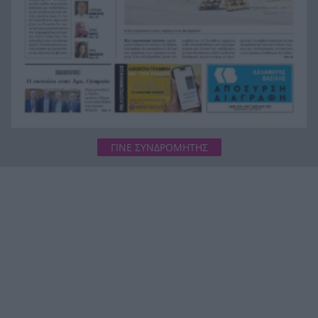
μόλις 8 ημερών
«Δεν υπάρχει κανένας λόγος να φοβόμαστε ή να
19:48
αποφεύγουμε τη θάλασσα», η Μαρίνα Βερνίκου
με λαγοκέφαλο στο χέρι
ΓΙΝΕ ΣΥΝΔΡΟΜΗΤΗΣ