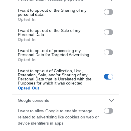
services and may gather and store information including but
not limited to your visit or usage behaviour. You may click to
I want to opt-out of the Sharing of my
personal data.
grant or deny consent to Google and its third-party tags to
Opted In
use your data for below specified purposes in below Google
consent section.
I want to opt-out of the Sale of my
Personal Data.
Opted In
I want to opt-out of processing my
Personal Data for Targeted Advertising.
Opted In
I want to opt-out of Collection, Use,
Retention, Sale, and/or Sharing of my
Συγκινητική συνάντηση στο Πανεπιστημιακό Γενικό
Personal Data that Is Unrelated with the
Purposes for which it was collected.
Νοσοκομείο Πατρών ΦΩΤΟ
Opted Out
Google consents
I want to allow Google to enable storage
related to advertising like cookies on web or
device identifiers in apps.