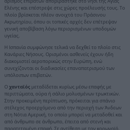
αριθμός επιβατών αποβιβάστηκε στο νησί της Αγίας
Ελένης και επέστρεψε στις χώρες προέλευσής τους. Το
πλοίο βρίσκεται πλέον ανοιχτά του Πράσινου
Ακρωτηρίου, όπου οι τοπικές αρχές δεν επέτρεψαν
γενική αποβίβαση λόγω περιορισμένων υποδομών
υγείας.
Η Ισπανία συμφώνησε τελικά να δεχθεί το πλοίο στις
Κανάριες Νήσους. Ορισμένοι ασθενείς έχουν ήδη
διακομιστεί αεροπορικώς στην Ευρώπη, ενώ
συνεχίζονται οι διαδικασίες επαναπατρισμού των
υπόλοιπων επιβατών.
Ο
χανταϊός
μεταδίδεται κυρίως μέσω επαφής με
περιττώματα, ούρα ή σάλιο μολυσμένων τρωκτικών.
Στην προκειμένη περίπτωση, πρόκειται για σπάνιο
στέλεχος προερχόμενο από την περιοχή των Άνδεων
στη Νότια Αμερική, το οποίο μπορεί να μεταδοθεί και
από άνθρωπο σε άνθρωπο, έπειτα από στενή και
παρατεταμένη επαφή. Σε αντίθεση με τον κορωνοϊό,