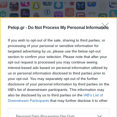
Pelop.gr -
Do Not Process My Personal Information
If you wish to opt-out of the sale, sharing to third parties, or
processing of your personal or sensitive information for
targeted advertising by us, please use the below opt-out
section to confirm your selection. Please note that after your
opt-out request is processed you may continue seeing
interest-based ads based on personal information utilized by
Η Apple αποφασίζει ποιος μένει και ποιος φεύγει και
us or personal information disclosed to third parties prior to
οι κανόνες δεν είναι ίδιοι για όλους
your opt-out. You may separately opt-out of the further
disclosure of your personal information by third parties on the
IAB’s list of downstream participants. This information may
also be disclosed by us to third parties on the
IAB’s List of
Downstream Participants
that may further disclose it to other
third parties.
Please note that this website/app uses one or more Google
Personal Data Processing Opt Outs