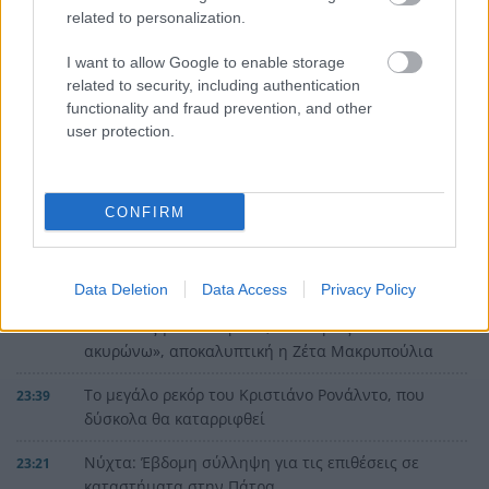
related to personalization.
I want to allow Google to enable storage
related to security, including authentication
functionality and fraud prevention, and other
user protection.
CONFIRM
ΡΟΗ ΕΙΔΗΣΕΩΝ
Data Deletion
Data Access
Privacy Policy
«Δεν αποζητώ τον έρωτα, ούτε όμως και τον
23:57
ακυρώνω», αποκαλυπτική η Ζέτα Μακρυπούλια
Το μεγάλο ρεκόρ του Κριστιάνο Ρονάλντο, που
23:39
δύσκολα θα καταρριφθεί
Νύχτα: Έβδομη σύλληψη για τις επιθέσεις σε
23:21
καταστήματα στην Πάτρα