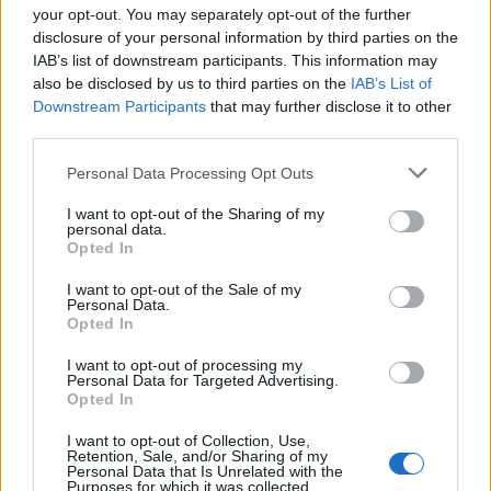
your opt-out. You may separately opt-out of the further
Η «Πελοπόννησος» και το pelop.gr σε
disclosure of your personal information by third parties on the
IAB’s list of downstream participants. This information may
ανοιχτή γραμμή με τον Πολίτη
also be disclosed by us to third parties on the
IAB’s List of
Η φωνή σου έχει δύναμη – στείλε παράπονα,
Downstream Participants
that may further disclose it to other
third parties.
καταγγελίες ή ιδέες για τη γειτονιά σου.
Please note that this website/app uses one or more Google
Personal Data Processing Opt Outs
Viber:
+306909196125
services and may gather and store information including but
not limited to your visit or usage behaviour. You may click to
I want to opt-out of the Sharing of my
personal data.
grant or deny consent to Google and its third-party tags to
Στείλε μήνυμα στο Viber
Opted In
use your data for below specified purposes in below Google
consent section.
I want to opt-out of the Sale of my
Personal Data.
Opted In
Ακολουθήστε μας για όλες τις
ειδήσεις
στο Bing News
I want to opt-out of processing my
Personal Data for Targeted Advertising.
και το Google News
Opted In
I want to opt-out of Collection, Use,
Retention, Sale, and/or Sharing of my
Personal Data that Is Unrelated with the
Purposes for which it was collected.