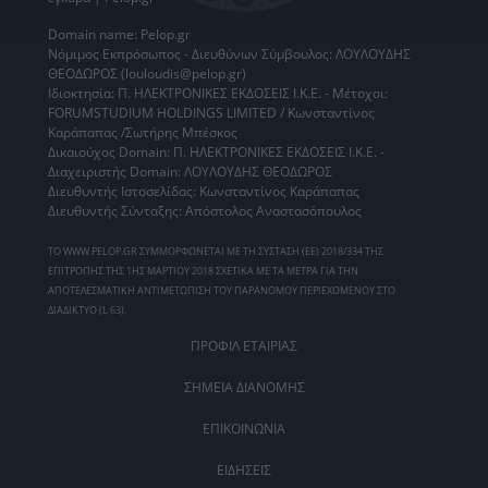
Domain name: Pelop.gr
Νόμιμος Εκπρόσωπος - Διευθύνων Σύμβουλος: ΛΟΥΛΟΥΔΗΣ
ΘΕΟΔΩΡΟΣ (louloudis@pelop.gr)
Ιδιοκτησία: Π. ΗΛΕΚΤΡΟΝΙΚΕΣ ΕΚΔΟΣΕΙΣ Ι.Κ.Ε. - Μέτοχοι:
FORUMSTUDIUM HOLDINGS LIMITED / Κωνσταντίνος
Καράπαπας /Σωτήρης Μπέσκος
Δικαιούχος Domain: Π. ΗΛΕΚΤΡΟΝΙΚΕΣ ΕΚΔΟΣΕΙΣ Ι.Κ.Ε. -
Διαχειριστής Domain: ΛΟΥΛΟΥΔΗΣ ΘΕΟΔΩΡΟΣ
Διευθυντής Ιστοσελίδας: Κωνσταντίνος Καράπαπας
Διευθυντής Σύνταξης: Απόστολος Αναστασόπουλος
ΤΟ WWW.PELOP.GR ΣΥΜΜΟΡΦΩΝΕΤΑΙ ΜΕ ΤΗ ΣΥΣΤΑΣΗ (ΕΕ) 2018/334 ΤΗΣ
ΕΠΙΤΡΟΠΗΣ ΤΗΣ 1ΗΣ ΜΑΡΤΙΟΥ 2018 ΣΧΕΤΙΚΑ ΜΕ ΤΑ ΜΕΤΡΑ ΓΙΑ ΤΗΝ
ΑΠΟΤΕΛΕΣΜΑΤΙΚΗ ΑΝΤΙΜΕΤΩΠΙΣΗ ΤΟΥ ΠΑΡΑΝΟΜΟΥ ΠΕΡΙΕΧΟΜΕΝΟΥ ΣΤΟ
ΔΙΑΔΙΚΤΥΟ (L 63).
ΠΡΟΦΙΛ ΕΤΑΙΡΙΑΣ
ΣΗΜΕΙΑ ΔΙΑΝΟΜΗΣ
ΕΠΙΚΟΙΝΩΝΙΑ
ΕΙΔΗΣΕΙΣ