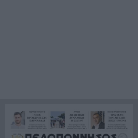
Πέθανε ο θρυλικός Γιώργος Μαρσέλος
22:00
Δυτική Αττική: Για 5η νύχτα συνεχίζεται η μάχη
21:48
με τις φλόγες, σε Λούμπα και Λάκκα Καλογήρου,
μόνο επίγειες δυνάμεις, ΒΙΝΤΕΟ
«Βρέθηκε εντός καταψύκτη σορός ανδρός, η
21:36
οποία ανήκει στον αποβιώσαντα 90χρονο», η
ΕΛΑΣ για τη φρίκη στον Μυστρά
Τα λιωμένα καλώδια της μεγάλης καταστροφής,
21:24
έτσι ξεκίνησε η φωτιά σε Αττική και Βοιωτία
Σημαντική ενίσχυση για τον Αίαντα ΑΣΑΑ
21:12
Κοριτσάκι τριών χρονών παγιδεύτηκε σε παιδική
21:00
κουζίνα στις ΗΠΑ και πέθανε
Με τα αδέλφια Ανδρέα και Κωνσταντίνο
20:48
Μπιτσάκο η Εθνική ανδρών στους Μεσογειακούς
Πέταξε στα σκουπίδια δελτίο που κέρδιζε ένα
20:36