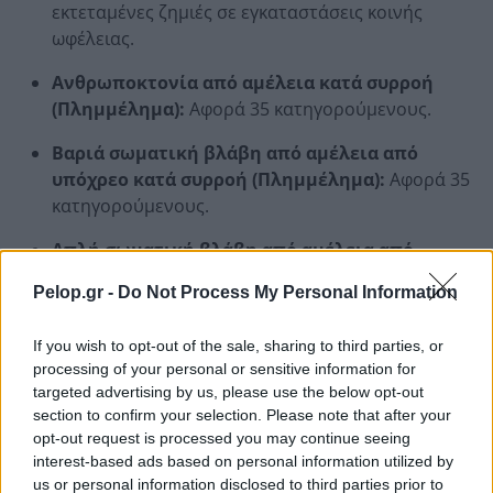
εκτεταμένες ζημιές σε εγκαταστάσεις κοινής
ωφέλειας.
Ανθρωποκτονία από αμέλεια κατά συρροή
(Πλημμέλημα):
Αφορά 35 κατηγορούμενους.
Βαριά σωματική βλάβη από αμέλεια από
υπόχρεο κατά συρροή (Πλημμέλημα):
Αφορά 35
κατηγορούμενους.
Απλή σωματική βλάβη από αμέλεια από
υπόχρεο κατά συρροή (Πλημμέλημα):
Αφορά 35
Pelop.gr -
Do Not Process My Personal Information
κατηγορούμενους.
Παράβαση καθήκοντος (Πλημμέλημα):
Αφορά 3
If you wish to opt-out of the sale, sharing to third parties, or
processing of your personal or sensitive information for
κατηγορούμενους.
targeted advertising by us, please use the below opt-out
section to confirm your selection. Please note that after your
opt-out request is processed you may continue seeing
interest-based ads based on personal information utilized by
us or personal information disclosed to third parties prior to