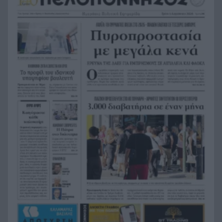
εκατομμύριο στο ΛΟΤΤΟ, αλλά έψαξε και το
βρήκε!
H Εθνική Νέων Γυναικών καθάρισε την
20:23
Πορτογαλία και πέρασε στους «8» του
Παγκοσμίου
Σοκ στην Πάτρα, βρέθηκε απαγχονισμένος
20:12
63χρονος, δίπλα του εντοπίστηκε σημείωμα
Ράγισαν και οι πέτρες στην κηδεία του Φράνκο
20:00
Μπαρέζι, χιλιάδες στο τελευταίο αντίο στον
μεγάλο αρχηγό της Μίλαν