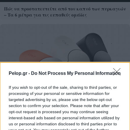
Πώς να προστατευτείτε από τον καπνό των πυρκαγιών
– Τα 6 μέτρα για τις ευπαθείς ομάδες
Pelop.gr -
Do Not Process My Personal Information
If you wish to opt-out of the sale, sharing to third parties, or
processing of your personal or sensitive information for
targeted advertising by us, please use the below opt-out
section to confirm your selection. Please note that after your
CMF Clip Pro: Τα open-ear earbuds της Nothing με θήκη
opt-out request is processed you may continue seeing
Smart Dial
interest-based ads based on personal information utilized by
us or personal information disclosed to third parties prior to