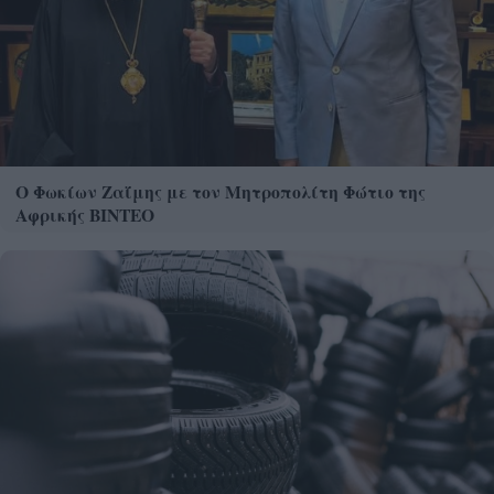
Ο Φωκίων Ζαΐμης με τον Μητροπολίτη Φώτιο της
Αφρικής ΒΙΝΤΕΟ