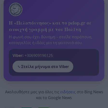
Η «Πελοπόννησος» και το pelop.gr σε
ανοιχτή γραμμή με τον Πολίτη
Η φωνή σου έχει δύναμη – στείλε παράπονα,
καταγγελίες ή ιδέες για τη γειτονιά σου.
Viber:
+306909196125
Στείλε μήνυμα στο Viber
Ακολουθήστε μας για όλες τις
ειδήσεις
στο Bing News
και το Google News