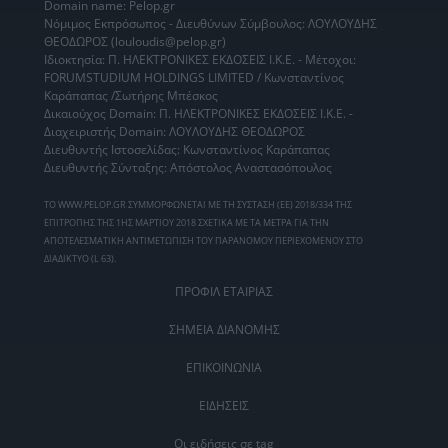
Domain name: Pelop.gr
Νόμιμος Εκπρόσωπος - Διευθύνων Σύμβουλος: ΛΟΥΛΟΥΔΗΣ
ΘΕΟΔΩΡΟΣ (louloudis@pelop.gr)
Ιδιοκτησία: Π. ΗΛΕΚΤΡΟΝΙΚΕΣ ΕΚΔΟΣΕΙΣ Ι.Κ.Ε. - Μέτοχοι:
FORUMSTUDIUM HOLDINGS LIMITED / Κωνσταντίνος
Καράπαπας /Σωτήρης Μπέσκος
Δικαιούχος Domain: Π. ΗΛΕΚΤΡΟΝΙΚΕΣ ΕΚΔΟΣΕΙΣ Ι.Κ.Ε. -
Διαχειριστής Domain: ΛΟΥΛΟΥΔΗΣ ΘΕΟΔΩΡΟΣ
Διευθυντής Ιστοσελίδας: Κωνσταντίνος Καράπαπας
Διευθυντής Σύνταξης: Απόστολος Αναστασόπουλος
ΤΟ WWW.PELOP.GR ΣΥΜΜΟΡΦΩΝΕΤΑΙ ΜΕ ΤΗ ΣΥΣΤΑΣΗ (ΕΕ) 2018/334 ΤΗΣ
ΕΠΙΤΡΟΠΗΣ ΤΗΣ 1ΗΣ ΜΑΡΤΙΟΥ 2018 ΣΧΕΤΙΚΑ ΜΕ ΤΑ ΜΕΤΡΑ ΓΙΑ ΤΗΝ
ΑΠΟΤΕΛΕΣΜΑΤΙΚΗ ΑΝΤΙΜΕΤΩΠΙΣΗ ΤΟΥ ΠΑΡΑΝΟΜΟΥ ΠΕΡΙΕΧΟΜΕΝΟΥ ΣΤΟ
ΔΙΑΔΙΚΤΥΟ (L 63).
ΠΡΟΦΙΛ ΕΤΑΙΡΙΑΣ
ΣΗΜΕΙΑ ΔΙΑΝΟΜΗΣ
ΕΠΙΚΟΙΝΩΝΙΑ
ΕΙΔΗΣΕΙΣ
Οι ειδήσεις σε tag