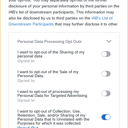
your opt-out. You may separately opt-out of the further
disclosure of your personal information by third parties on the
IAB’s list of downstream participants. This information may
also be disclosed by us to third parties on the
IAB’s List of
Downstream Participants
that may further disclose it to other
third parties.
Please note that this website/app uses one or more Google
Personal Data Processing Opt Outs
services and may gather and store information including but
not limited to your visit or usage behaviour. You may click to
I want to opt-out of the Sharing of my
personal data.
grant or deny consent to Google and its third-party tags to
Opted In
use your data for below specified purposes in below Google
consent section.
I want to opt-out of the Sale of my
Personal Data.
Opted In
I want to opt-out of processing my
Personal Data for Targeted Advertising.
Opted In
Πάτρα: Η Κατερίνα Λιόλιου χόρεψε το «Θα αλλάξω
I want to opt-out of Collection, Use,
γειτονιά» του Βελισσάρη – Πανδαιμόνιο στο μαγαζί
Retention, Sale, and/or Sharing of my
με κέφι και άρωμα Αχαΐας ΒΙΝΤΕΟ
Personal Data that Is Unrelated with the
Purposes for which it was collected.