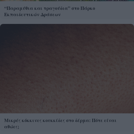
“Παραμύθια και τραγούδια” στο Πάρκο
Εκπαιδευτικών Δράσεων
Μικρές κόκκινες κουκκίδες στο δέρμα: Πότε είναι
αθώες;