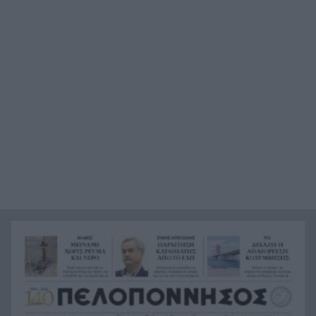
κινηματογραφικούς προορισμούς της Μεσογείου
Πώς το φαγόπυρο μπορεί να συμβάλει στον
21:37
έλεγχο του βάρους
Συναγερμός στη Βόρεια Καρολίνα: Πολλοί νεκροί
21:27
σε μαζικούς πυροβολισμούς
Κέρκυρα: Ο κρυμμένος «σκουπιδότοπος» κάτω
21:20
από τη θάλασσα, συγκλονιστικές υποβρύχιες
εικόνες
Το απόλυτο summer roadtrip από την άγρια
21:12
Μάνη στην καστροπολιτεία της Μονεμβασίας
Σύμη: Εντοπίστηκε σορός άνδρα στον Πανορμίτη
21:02
– Πιθανότατα ανήκει στον αγνοούμενο Γερμανό
τουρίστα
Συμφωνία Ιράν – Ομάν για νέα ναυτιλιακή
20:51
διαδρομή στα Στενά του Ορμούζ