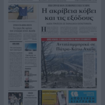
Ήττα-αποκλεισμός για την Εθνική Nέων
20:38
Γυναικών στο Ευρωπαϊκό
Δικαστικό μπλόκο στους δασμούς Τραμπ:
20:33
Επιστρέφονται 100 δισεκατομμύρια δολάρια σε
επιχειρήσεις
Αιγιάλεια: Ήρθαν από τη Βρετανία για μια νέα
20:25
ζωή και η πυρκαγιά τους άφησε στο δρόμο!
Φωτιά Αττικοβοιωτία: Όλα τα μέτρα στήριξης
20:13
για τους πυρόπληκτους – Τα ποσά των
επιδομάτων και η στεγαστική συνδρομή