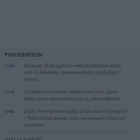
ΡΟΗ ΕΙΔΗΣΕΩΝ
Κέρκυρα: Ο κρυμμένος «σκουπιδότοπος» κάτω
21:20
από τη θάλασσα, συγκλονιστικές υποβρύχιες
εικόνες
Το απόλυτο summer roadtrip από την άγρια
21:12
Μάνη στην καστροπολιτεία της Μονεμβασίας
Σύμη: Εντοπίστηκε σορός άνδρα στον Πανορμίτη
21:02
– Πιθανότατα ανήκει στον αγνοούμενο Γερμανό
τουρίστα
Συμφωνία Ιράν – Ομάν για νέα ναυτιλιακή
20:51
ΟΛΕΣ ΟΙ ΕΙΔΗΣΕΙΣ