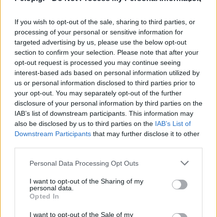
If you wish to opt-out of the sale, sharing to third parties, or
processing of your personal or sensitive information for
targeted advertising by us, please use the below opt-out
section to confirm your selection. Please note that after your
opt-out request is processed you may continue seeing
interest-based ads based on personal information utilized by
Χρησιμοποιείς Google passkeys για τους κωδικούς σου;
us or personal information disclosed to third parties prior to
Και όμως μπορούν να τους κλέψουν
your opt-out. You may separately opt-out of the further
disclosure of your personal information by third parties on the
IAB’s list of downstream participants. This information may
also be disclosed by us to third parties on the
IAB’s List of
Downstream Participants
that may further disclose it to other
third parties.
Please note that this website/app uses one or more Google
Personal Data Processing Opt Outs
services and may gather and store information including but
not limited to your visit or usage behaviour. You may click to
I want to opt-out of the Sharing of my
personal data.
grant or deny consent to Google and its third-party tags to
Opted In
use your data for below specified purposes in below Google
consent section.
I want to opt-out of the Sale of my