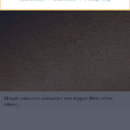
Μικρές κόκκινες κουκκίδες στο δέρμα: Πότε είναι
αθώες;