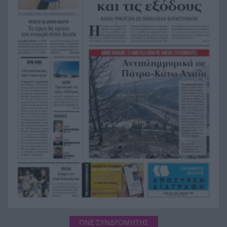
Υπόθεση Marfin: Στην Αθήνα μεταφέρεται η
19:08
46χρονη – Το παρασκήνιο της έκδοσης από το
Λονδίνο
Αυτή η αεροπορική θα χρεώνει ακόμη και το
19:07
ντουλάπι πάνω από το κάθισμα
Αεροπλανικό τροχαίο, «απογείωση» αυτοκινήτου
18:58
και «προσγείωση» σε παρκαρισμένο ΙΧ
«Τον γάζωσαν με καλάσνικοφ – Τη γλίτωσε παρά
18:51
τρίχα»: Η ιστορία του Νίνο και η ατάκα Ψινάκη
που έκανε «κίτρινη» την Κορομηλά
ΓΙΝΕ ΣΥΝΔΡΟΜΗΤΗΣ