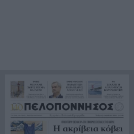
πραγματικό κόστος για μια 4μελή οικογένεια
Χολιγουντιανός αέρας στη Μύκονο: Στο νησί
19:56
των ανέμων Νικόλ Κίντμαν, Ζόε Σαλντάνα και
Κέιτι Πέρι ΒΙΝΤΕΟ
Συλλήψεις και διοικητικά πρόστιμα για
19:44
πυρκαγιές σε Τρίκαλα, Ανατολική Αττική και
Πρέβεζα
Οι 5 μαγευτικές παραλίες της Αχαΐας για το
19:35
απόλυτο ηλιοβασίλεμα ΦΩΤΟ
e-ΕΦΚΑ: Στις 7 Αυγούστου η καταβολή για το
19:26
Αδειοδωρόσημο Αυγούστου – Ποιους αφορά
Τραγωδία στα Μάλια: Νεκρή 42χρονη
19:18
τουρίστρια μπροστά στα μάτια των παιδιών της
Συνάντηση του ΠΑΣΑΠ με τον Πρύτανη του
19:15
Πανεπιστημίου, τι συμφώνησαν