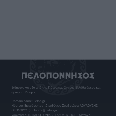
Ειδήσεις
και νέα από την
Πάτρα
και όλη την Ελλάδα άμεσα και
έγκυρα | Pelop.gr
Domain name: Pelop.gr
Νόμιμος Εκπρόσωπος - Διευθύνων Σύμβουλος: ΛΟΥΛΟΥΔΗΣ
ΘΕΟΔΩΡΟΣ (louloudis@pelop.gr)
Ιδιοκτησία: Π. ΗΛΕΚΤΡΟΝΙΚΕΣ ΕΚΔΟΣΕΙΣ Ι.Κ.Ε. - Μέτοχοι: