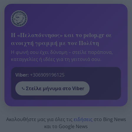
Η «Πελοπόννησος» και το pelop.gr σε
ανοιχτή γραμμή με τον Πολίτη
Η φωνή σου έχει δύναμη – στείλε παράπονα,
καταγγελίες ή ιδέες για τη γειτονιά σου.
Viber:
+306909196125
Στείλε μήνυμα στο Viber
Ακολουθήστε μας για όλες τις
ειδήσεις
στο Bing News
και το Google News