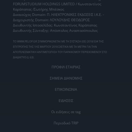
FORUMSTUDIUM HOLDINGS LIMITED / Κωνσταντίνος
Καράπαπας /Σωτήρης Μπέσκος
Δικαιούχος Domain: Π. ΗΛΕΚΤΡΟΝΙΚΕΣ ΕΚΔΟΣΕΙΣ Ι.Κ.Ε. -
Διαχειριστής Domain: ΛΟΥΛΟΥΔΗΣ ΘΕΟΔΩΡΟΣ
Διευθυντής Ιστοσελίδας: Κωνσταντίνος Καράπαπας
Διευθυντής Σύνταξης: Απόστολος Αναστασόπουλος
ΤΟ WWW.PELOP.GR ΣΥΜΜΟΡΦΩΝΕΤΑΙ ΜΕ ΤΗ ΣΥΣΤΑΣΗ (ΕΕ) 2018/334 ΤΗΣ
ΕΠΙΤΡΟΠΗΣ ΤΗΣ 1ΗΣ ΜΑΡΤΙΟΥ 2018 ΣΧΕΤΙΚΑ ΜΕ ΤΑ ΜΕΤΡΑ ΓΙΑ ΤΗΝ
ΑΠΟΤΕΛΕΣΜΑΤΙΚΗ ΑΝΤΙΜΕΤΩΠΙΣΗ ΤΟΥ ΠΑΡΑΝΟΜΟΥ ΠΕΡΙΕΧΟΜΕΝΟΥ ΣΤΟ
ΔΙΑΔΙΚΤΥΟ (L 63).
ΠΡΟΦΙΛ ΕΤΑΙΡΙΑΣ
ΣΗΜΕΙΑ ΔΙΑΝΟΜΗΣ
ΕΠΙΚΟΙΝΩΝΙΑ
ΕΙΔΗΣΕΙΣ
Οι ειδήσεις σε tag
Περιοδικό TRIP