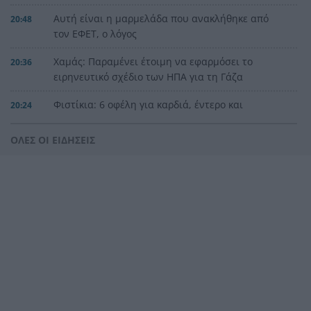
Αυτή είναι η μαρμελάδα που ανακλήθηκε από
20:48
τον ΕΦΕΤ, ο λόγος
Χαμάς: Παραμένει έτοιμη να εφαρμόσει το
20:36
ειρηνευτικό σχέδιο των ΗΠΑ για τη Γάζα
Φιστίκια: 6 οφέλη για καρδιά, έντερο και
20:24
σάκχαρο – Τι δείχνουν οι μελέτες
ΟΛΕΣ ΟΙ ΕΙΔΗΣΕΙΣ
«Ας αναπαυτεί εν ειρήνη», Ρεάλ, Μπαρτσελόνα
20:12
και Ομοσπονδία Αργεντινής για τον χαμό του
πατέρα του Μέσι
Οι πνιγμοί είναι συνήθως «βουβοί»: Η
20:00
διασώστρια Δήμητρα Παναγιωτοπούλου για τις
εμπειρίες και το απαιτητικό της επάγγελμα
«Λένε προδότες και πληρωμένους όσους
19:48
αποχωρούν», διαζύγιο με αιχμές στο κόμμα
Καρυστιανού