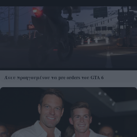
Άνευ προηγουμένου τα pre orders του GTA 6