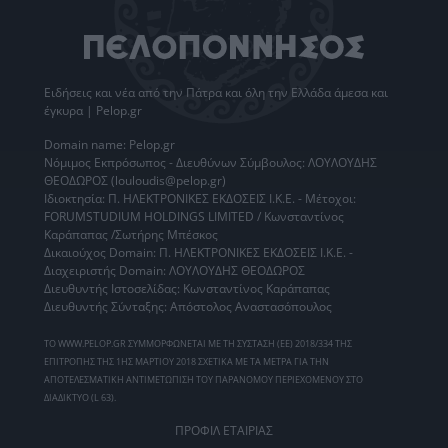
Ειδήσεις
και νέα από την
Πάτρα
και όλη την Ελλάδα άμεσα και
έγκυρα | Pelop.gr
Domain name: Pelop.gr
Νόμιμος Εκπρόσωπος - Διευθύνων Σύμβουλος: ΛΟΥΛΟΥΔΗΣ
ΘΕΟΔΩΡΟΣ (louloudis@pelop.gr)
Ιδιοκτησία: Π. ΗΛΕΚΤΡΟΝΙΚΕΣ ΕΚΔΟΣΕΙΣ Ι.Κ.Ε. - Μέτοχοι:
FORUMSTUDIUM HOLDINGS LIMITED / Κωνσταντίνος
Καράπαπας /Σωτήρης Μπέσκος
Δικαιούχος Domain: Π. ΗΛΕΚΤΡΟΝΙΚΕΣ ΕΚΔΟΣΕΙΣ Ι.Κ.Ε. -
Διαχειριστής Domain: ΛΟΥΛΟΥΔΗΣ ΘΕΟΔΩΡΟΣ
Διευθυντής Ιστοσελίδας: Κωνσταντίνος Καράπαπας
Διευθυντής Σύνταξης: Απόστολος Αναστασόπουλος
ΤΟ WWW.PELOP.GR ΣΥΜΜΟΡΦΩΝΕΤΑΙ ΜΕ ΤΗ ΣΥΣΤΑΣΗ (ΕΕ) 2018/334 ΤΗΣ
ΕΠΙΤΡΟΠΗΣ ΤΗΣ 1ΗΣ ΜΑΡΤΙΟΥ 2018 ΣΧΕΤΙΚΑ ΜΕ ΤΑ ΜΕΤΡΑ ΓΙΑ ΤΗΝ
ΑΠΟΤΕΛΕΣΜΑΤΙΚΗ ΑΝΤΙΜΕΤΩΠΙΣΗ ΤΟΥ ΠΑΡΑΝΟΜΟΥ ΠΕΡΙΕΧΟΜΕΝΟΥ ΣΤΟ
ΔΙΑΔΙΚΤΥΟ (L 63).
ΠΡΟΦΙΛ ΕΤΑΙΡΙΑΣ