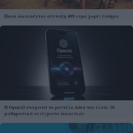
Ποιοι δικαιούνται σύνταξη 409 ευρώ χωρίς ένσημα
Η OpenAI σταματά το μοντέλο Astra που έλυσε 10
μαθηματικά αινίγματα δεκαετιών