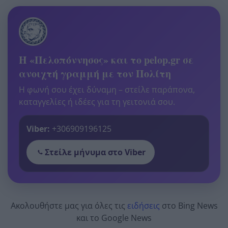
Η «Πελοπόννησος» και το pelop.gr σε
ανοιχτή γραμμή με τον Πολίτη
Η φωνή σου έχει δύναμη – στείλε παράπονα,
καταγγελίες ή ιδέες για τη γειτονιά σου.
Viber:
+306909196125
Στείλε μήνυμα στο Viber
Ακολουθήστε μας για όλες τις
ειδήσεις
στο Bing News
και το Google News