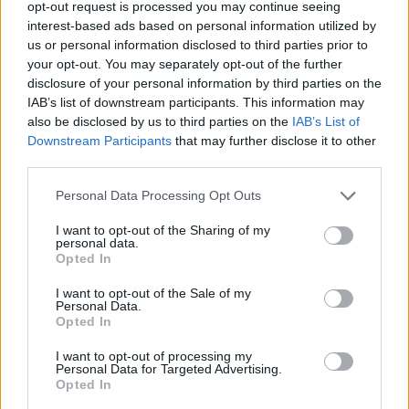
opt-out request is processed you may continue seeing
interest-based ads based on personal information utilized by
us or personal information disclosed to third parties prior to
your opt-out. You may separately opt-out of the further
disclosure of your personal information by third parties on the
IAB’s list of downstream participants. This information may
also be disclosed by us to third parties on the
IAB’s List of
Downstream Participants
that may further disclose it to other
third parties.
Frozen yogurt ή παγωτό; Ποιο είναι τελικά πιο υγιεινό
Please note that this website/app uses one or more Google
Personal Data Processing Opt Outs
services and may gather and store information including but
not limited to your visit or usage behaviour. You may click to
I want to opt-out of the Sharing of my
personal data.
grant or deny consent to Google and its third-party tags to
Opted In
use your data for below specified purposes in below Google
consent section.
I want to opt-out of the Sale of my
Personal Data.
Opted In
I want to opt-out of processing my
Personal Data for Targeted Advertising.
Opted In