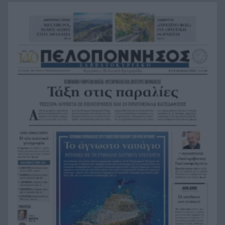
αλλά ηττήθηκε από το Ισράηλ
«Ήθελα να είναι ο φίλαθλος που θα έχει
18:12
εισιτήριο διαρκείας στον ΟΦΗ από την κοιλιά
της μάνας του!»
Τέθηκε υπό έλεγχο η φωτιά στο Κιλκίς
18:01
Πρίγκιπας Ουίλιαμ και Χάρι: Πότε συναντήθηκαν
17:51
τελευταία φορά – Στο μηδέν οι σχέσεις τους
Κιλκίς: Φωτιά, επιχειρούν τρία αεροσκάφη, 28
17:43
πυροσβέστες, εθελοντές και 9 οχήματα
Αντόνιο Μπαντέρας: Γιατί άφησε το Χόλιγουντ
17:38
και επέστρεψε στη Μάλαγα