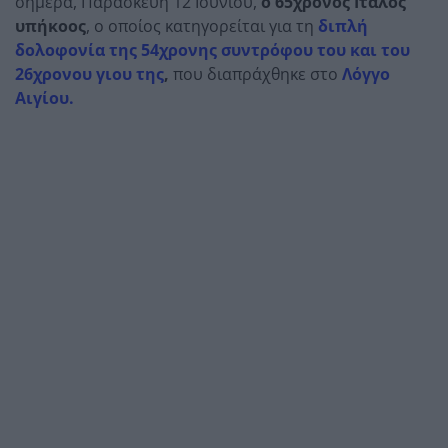
σήμερα, Παρασκευή 12 Ιουνίου,
ο 65χρονος Ιταλός
υπήκοος
, ο οποίος κατηγορείται για τη
διπλή
δολοφονία της 54χρονης συντρόφου του και του
26χρονου γιου της
,
που διαπράχθηκε στο
Λόγγο
Αιγίου.