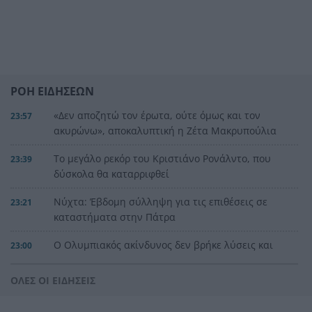
ΡΟΗ ΕΙΔΗΣΕΩΝ
«Δεν αποζητώ τον έρωτα, ούτε όμως και τον
23:57
ακυρώνω», αποκαλυπτική η Ζέτα Μακρυπούλια
Το μεγάλο ρεκόρ του Κριστιάνο Ρονάλντο, που
23:39
δύσκολα θα καταρριφθεί
Νύχτα: Έβδομη σύλληψη για τις επιθέσεις σε
23:21
καταστήματα στην Πάτρα
Ο Ολυμπιακός ακίνδυνος δεν βρήκε λύσεις και
23:00
γκολ, έμεινε στο μηδέν με τη Ναϊμέγκεν
ΟΛΕΣ ΟΙ ΕΙΔΗΣΕΙΣ
Η μεγάλη κλήρωση του Τζόκερ
22:51