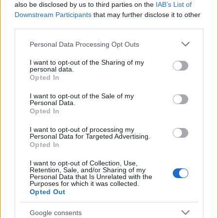
also be disclosed by us to third parties on the
IAB’s List of
Downstream Participants
that may further disclose it to other
Πίσω από τη δικαστική και αστυνομική διάσταση της
third parties.
υπόθεσης, υπάρχει πλέον ένα χωριό που πενθεί,
συγγενείς που ζητούν απαντήσεις και μια υπόθεση
Please note that this website/app uses one or more Google
Personal Data Processing Opt Outs
που εξακολουθεί να κρατά ανοικτά κρίσιμα
services and may gather and store information including but
not limited to your visit or usage behaviour. You may click to
I want to opt-out of the Sharing of my
ερωτήματα: τι προηγήθηκε του φονικού, ποιος ήταν ο
personal data.
grant or deny consent to Google and its third-party tags to
πραγματικός πυρήνας της σύγκρουσης και ποια
Opted In
use your data for below specified purposes in below Google
στοιχεία θα μπορέσουν τελικά να δείξουν με ακρίβεια
consent section.
I want to opt-out of the Sale of my
τι συνέβη μέσα στο σπίτι του Λόγγου.
Personal Data.
Opted In
I want to opt-out of processing my
Personal Data for Targeted Advertising.
Opted In
I want to opt-out of Collection, Use,
Η «Πελοπόννησος» και το pelop.gr σε
Retention, Sale, and/or Sharing of my
Personal Data that Is Unrelated with the
ανοιχτή γραμμή με τον Πολίτη
Purposes for which it was collected.
Opted Out
Η φωνή σου έχει δύναμη – στείλε παράπονα,
καταγγελίες ή ιδέες για τη γειτονιά σου.
Google consents