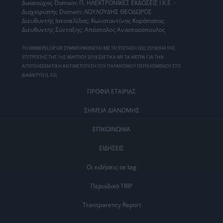
Δικαιούχος Domain: Π. ΗΛΕΚΤΡΟΝΙΚΕΣ ΕΚΔΟΣΕΙΣ Ι.Κ.Ε. -
Διαχειριστής Domain: ΛΟΥΛΟΥΔΗΣ ΘΕΟΔΩΡΟΣ
Διευθυντής Ιστοσελίδας: Κωνσταντίνος Καράπαπας
Διευθυντής Σύνταξης: Απόστολος Αναστασόπουλος
ΤΟ WWW.PELOP.GR ΣΥΜΜΟΡΦΩΝΕΤΑΙ ΜΕ ΤΗ ΣΥΣΤΑΣΗ (ΕΕ) 2018/334 ΤΗΣ
ΕΠΙΤΡΟΠΗΣ ΤΗΣ 1ΗΣ ΜΑΡΤΙΟΥ 2018 ΣΧΕΤΙΚΑ ΜΕ ΤΑ ΜΕΤΡΑ ΓΙΑ ΤΗΝ
ΑΠΟΤΕΛΕΣΜΑΤΙΚΗ ΑΝΤΙΜΕΤΩΠΙΣΗ ΤΟΥ ΠΑΡΑΝΟΜΟΥ ΠΕΡΙΕΧΟΜΕΝΟΥ ΣΤΟ
ΔΙΑΔΙΚΤΥΟ (L 63).
ΠΡΟΦΙΛ ΕΤΑΙΡΙΑΣ
ΣΗΜΕΙΑ ΔΙΑΝΟΜΗΣ
ΕΠΙΚΟΙΝΩΝΙΑ
ΕΙΔΗΣΕΙΣ
Οι ειδήσεις σε tag
Περιοδικό TRIP
Transparency Report