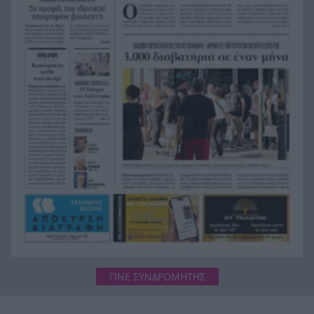
Σοκ στην Πάτρα, βρέθηκε απαγχονισμένος
20:12
63χρονος, δίπλα του εντοπίστηκε σημείωμα
Ράγισαν και οι πέτρες στην κηδεία του Φράνκο
20:00
Μπαρέζι, χιλιάδες στο τελευταίο αντίο στον
μεγάλο αρχηγό της Μίλαν
ΓΙΝΕ ΣΥΝΔΡΟΜΗΤΗΣ