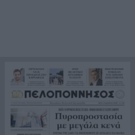
21:36
οποία ανήκει στον αποβιώσαντα 90χρονο», η
ΕΛΑΣ για τη φρίκη στον Μυστρά
Τα λιωμένα καλώδια της μεγάλης καταστροφής,
21:24
έτσι ξεκίνησε η φωτιά σε Αττική και Βοιωτία
Σημαντική ενίσχυση για τον Αίαντα ΑΣΑΑ
21:12
Κοριτσάκι τριών χρονών παγιδεύτηκε σε παιδική
21:00
κουζίνα στις ΗΠΑ και πέθανε
Με τα αδέλφια Ανδρέα και Κωνσταντίνο
20:48
Μπιτσάκο η Εθνική ανδρών στους Μεσογειακούς
Πέταξε στα σκουπίδια δελτίο που κέρδιζε ένα
20:36
εκατομμύριο στο ΛΟΤΤΟ, αλλά έψαξε και το
βρήκε!
H Εθνική Νέων Γυναικών καθάρισε την
20:23
Πορτογαλία και πέρασε στους «8» του
Παγκοσμίου