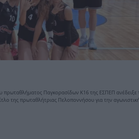
υ πρωταθλήματος Παγκορασίδων Κ16 της ΕΣΠΕΠ ανέδειξε 
τίτλο της πρωταθλήτριας Πελοποννήσου για την αγωνιστικ