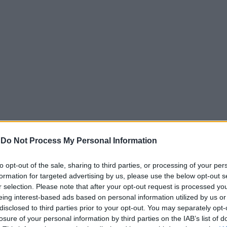
-
Do Not Process My Personal Information
ϊκή, ο Απόλλων Καλαμάτας, ο ΑΣΠ Κορίνθου και ο Ερυθρός
our, επιβεβαιώνοντας την εξαιρετική δουλειά που πραγματ
to opt-out of the sale, sharing to third parties, or processing of your per
σωματείων.
formation for targeted advertising by us, please use the below opt-out s
r selection. Please note that after your opt-out request is processed y
, η οποία πέτυχε ένα εντυπωσιακό «3 στα 3», καθώς αποτελ
eing interest-based ads based on personal information utilized by us or
φάλισε συμμετοχή και στα τρία Final Four των αναπτυξι
disclosed to third parties prior to your opt-out. You may separately opt-
0 κατέκτησαν τη δεύτερη θέση στην Πελοπόννησο, οι Κορα
losure of your personal information by third parties on the IAB’s list of
ην τελική φάση του Πανελληνίου Πρωταθλήματος καταλαμ