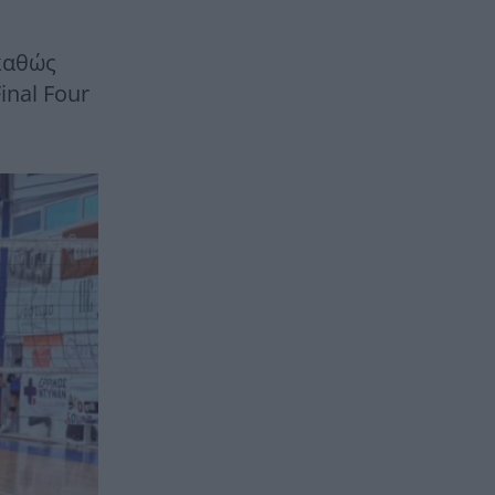
 καθώς
inal Four