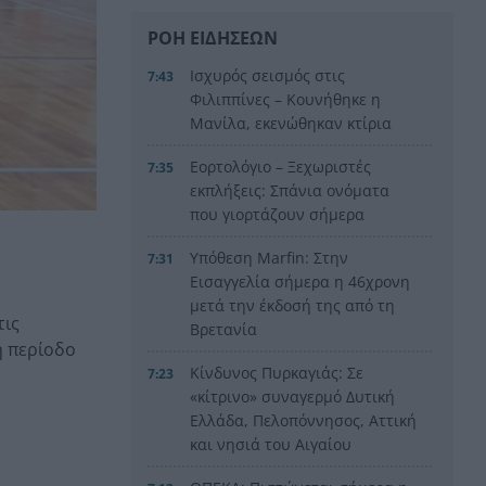
ΡΟΗ ΕΙΔΗΣΕΩΝ
Ισχυρός σεισμός στις
7:43
Φιλιππίνες – Κουνήθηκε η
Μανίλα, εκενώθηκαν κτίρια
Εορτολόγιο – Ξεχωριστές
7:35
εκπλήξεις: Σπάνια ονόματα
που γιορτάζουν σήμερα
Υπόθεση Marfin: Στην
7:31
Εισαγγελία σήμερα η 46χρονη
μετά την έκδοσή της από τη
τις
Βρετανία
ή περίοδο
Κίνδυνος Πυρκαγιάς: Σε
7:23
«κίτρινο» συναγερμό Δυτική
Ελλάδα, Πελοπόννησος, Αττική
και νησιά του Αιγαίου