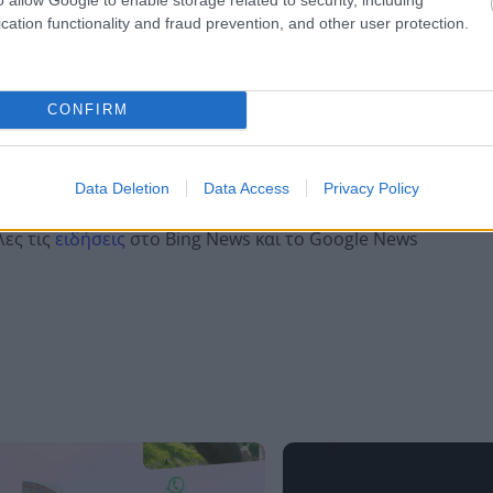
λε παράπονα, καταγγελίες ή ιδέες για τη γειτονιά σου.
cation functionality and fraud prevention, and other user protection.
CONFIRM
er
Data Deletion
Data Access
Privacy Policy
λες τις
ειδήσεις
στο Bing News και το Google News