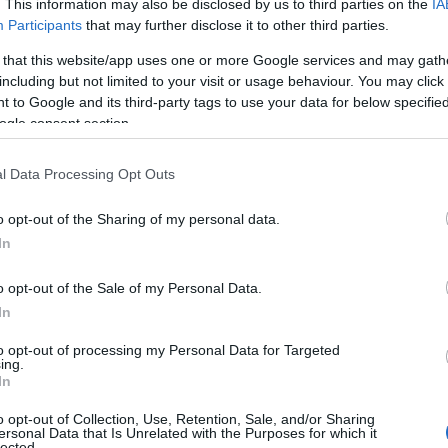
. This information may also be disclosed by us to third parties on the
IA
ίδες Κ16 συμπλήρωσαν το εντυπωσιακό παζλ των επιτυχιώ
Participants
that may further disclose it to other third parties.
 that this website/app uses one or more Google services and may gath
including but not limited to your visit or usage behaviour. You may click 
από το Πανεπιστήμιο Πατρών
 to Google and its third-party tags to use your data for below specifi
ogle consent section.
 να πρωταγωνιστεί στις αναπτυξιακές ηλικίες, εξασφαλίζο
ν. Η νέα αυτή επιτυχία αποκτά ιδιαίτερη σημασία, καθώς 
λλίου της ίδιας κατηγορίας πριν από δύο χρόνια, επιβεβα
l Data Processing Opt Outs
γματοποιείται στον σύλλογο και τη σταθερή επένδυση στ
o opt-out of the Sharing of my personal data.
In
Κορίνθου, ο οποίος ολοκλήρωσε με δύο νίκες τη σειρά των
οτελεί επιβράβευση της συστηματικής προσπάθειας που κ
o opt-out of the Sale of my Personal Data.
αδεικνύει τη δυναμική που έχει αναπτύξει τα τελευταία χ
In
to opt-out of processing my Personal Data for Targeted
ing.
In
o opt-out of Collection, Use, Retention, Sale, and/or Sharing
ersonal Data that Is Unrelated with the Purposes for which it
lected.