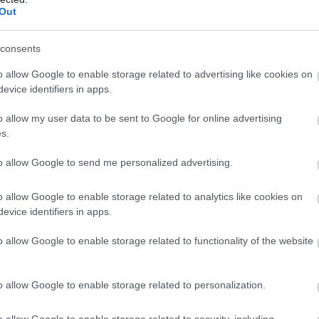
Out
consents
o allow Google to enable storage related to advertising like cookies on
evice identifiers in apps.
o allow my user data to be sent to Google for online advertising
s.
to allow Google to send me personalized advertising.
ς, ο οποίος εξασφάλισε την πρόκριση μετά από δύο νίκες
o allow Google to enable storage related to analytics like cookies on
evice identifiers in apps.
 Οι αναμετρήσεις των δύο ομάδων αποτέλεσαν πραγματική 
ην ευγενή άμιλλα και το αθλητικό ήθος, αναδεικνύοντας τις
o allow Google to enable storage related to functionality of the website
o allow Google to enable storage related to personalization.
 pelop.gr σε ανοιχτή γραμμή με τον Πολίτη
o allow Google to enable storage related to security, including