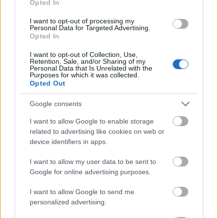
Opted In
I want to opt-out of processing my
Personal Data for Targeted Advertising.
Opted In
I want to opt-out of Collection, Use,
Retention, Sale, and/or Sharing of my
Personal Data that Is Unrelated with the
Purposes for which it was collected.
Opted Out
Google consents
I want to allow Google to enable storage
related to advertising like cookies on web or
device identifiers in apps.
«Φίλτρο» της ΑΑΔΕ στις τραπεζικές καταθέσεις: Πότε
I want to allow my user data to be sent to
το χαρτζιλίκι και οι αναλήψεις θεωρούνται κρυφή
Google for online advertising purposes.
δωρεά
I want to allow Google to send me
personalized advertising.