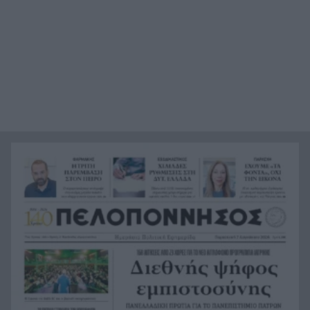
Η Εβελυν Μητρόπουλου πήρε το ασημένιο
11:45
μετάλλιο στο Ευρωπαϊκό Κ20
Κόνγκο: Τα κρούσματα του έμπολα ξεπεράσουν
11:38
τα 4.000
Πού θα δείτε την μάχη της Σάκκαρη στο Τορόντο
11:32
Εφημερεύοντες ιδιώτες γιατροί στην Πάτρα: Το
11:30
πρόγραμμα για τα Σαββατοκύριακα του
Αυγούστου
Τα «κρύπτο» έκρυβαν απάτη για 61χρονο
11:24
Πατρινό – Εχασε σε 3 χρόνια το ποσό των
100.000 ευρώ
Με διακυμάνσεις ξεκίνησε η συνεδρίαση του
11:22
Χρηματιστηρίου της Αθήνας
Σοκάρει η οικογενειακή τραγωδία στις Σέρρες:
11:16
Νεκροί μητέρα και γιος σε μετωπική με φορτηγό