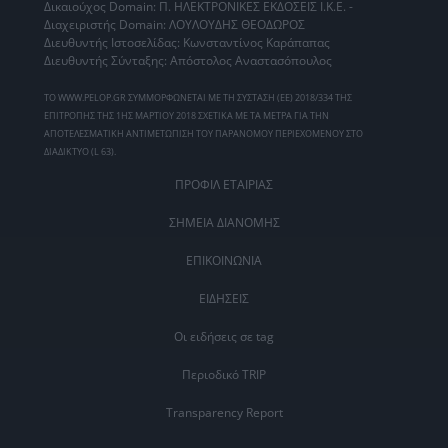
Δικαιούχος Domain: Π. ΗΛΕΚΤΡΟΝΙΚΕΣ ΕΚΔΟΣΕΙΣ Ι.Κ.Ε. -
Διαχειριστής Domain: ΛΟΥΛΟΥΔΗΣ ΘΕΟΔΩΡΟΣ
Διευθυντής Ιστοσελίδας: Κωνσταντίνος Καράπαπας
Διευθυντής Σύνταξης: Απόστολος Αναστασόπουλος
ΤΟ WWW.PELOP.GR ΣΥΜΜΟΡΦΩΝΕΤΑΙ ΜΕ ΤΗ ΣΥΣΤΑΣΗ (ΕΕ) 2018/334 ΤΗΣ
ΕΠΙΤΡΟΠΗΣ ΤΗΣ 1ΗΣ ΜΑΡΤΙΟΥ 2018 ΣΧΕΤΙΚΑ ΜΕ ΤΑ ΜΕΤΡΑ ΓΙΑ ΤΗΝ
ΑΠΟΤΕΛΕΣΜΑΤΙΚΗ ΑΝΤΙΜΕΤΩΠΙΣΗ ΤΟΥ ΠΑΡΑΝΟΜΟΥ ΠΕΡΙΕΧΟΜΕΝΟΥ ΣΤΟ
ΔΙΑΔΙΚΤΥΟ (L 63).
ΠΡΟΦΙΛ ΕΤΑΙΡΙΑΣ
ΣΗΜΕΙΑ ΔΙΑΝΟΜΗΣ
ΕΠΙΚΟΙΝΩΝΙΑ
ΕΙΔΗΣΕΙΣ
Οι ειδήσεις σε tag
Περιοδικό TRIP
Transparency Report