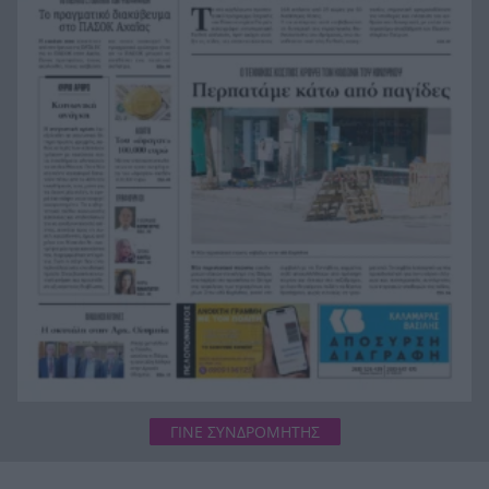
ΒΙΝΤΕΟ
CrediaBank: Οικονομικά Αποτελέσματα A’
11:08
Εξαμήνου 2026
Ερευνα DATA Consultants: Το ΠΑΣΟΚ δεν ψάχνει
11:00
μόνο τον επόμενο βουλευτή, ψάχνει τη νέα του
σύνθεση
ΓΙΝΕ ΣΥΝΔΡΟΜΗΤΗΣ