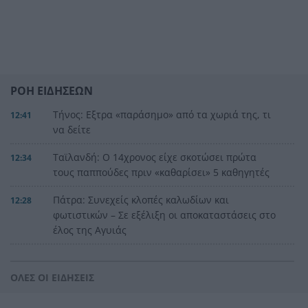
ΡΟΗ ΕΙΔΗΣΕΩΝ
Τήνος: Εξτρα «παράσημο» από τα χωριά της, τι
12:41
να δείτε
Ταϊλανδή: Ο 14χρονος είχε σκοτώσει πρώτα
12:34
τους παππούδες πριν «καθαρίσει» 5 καθηγητές
Πάτρα: Συνεχείς κλοπές καλωδίων και
12:28
φωτιστικών – Σε εξέλιξη οι αποκαταστάσεις στο
έλος της Αγυιάς
Μείωση του πληθωρισμού στην Ελλάδα τον
12:25
Ιούλιο, δείτε για ποιο λόγο
ΟΛΕΣ ΟΙ ΕΙΔΗΣΕΙΣ
Τι θέλει να προλάβει ο Τσίπρας στον Σεπτέμβριο
12:21