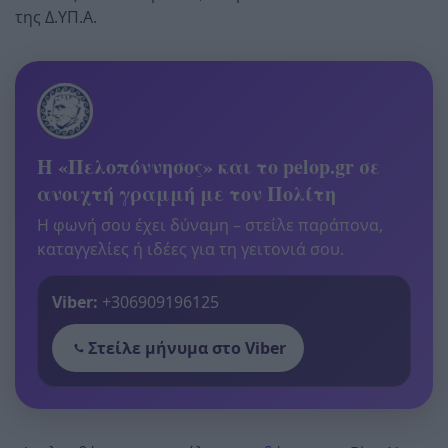
της Δ.ΥΠ.Α.
Η «Πελοπόννησος» και το pelop.gr σε
ανοιχτή γραμμή με τον Πολίτη
Η φωνή σου έχει δύναμη – στείλε παράπονα,
καταγγελίες ή ιδέες για τη γειτονιά σου.
Viber:
+306909196125
Στείλε μήνυμα στο Viber