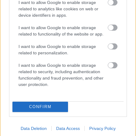
I want to allow Google to enable storage
related to analytics like cookies on web or
device identifiers in apps.
I want to allow Google to enable storage
related to functionality of the website or app.
I want to allow Google to enable storage
related to personalization.
I want to allow Google to enable storage
Το «ντόνατ» της OpenAI: Όλα όσα ξέρουμε για την
related to security, including authentication
πρώτη της συσκευή με υπογραφή Jony Ive
functionality and fraud prevention, and other
user protection.
CONFIRM
Data Deletion
Data Access
Privacy Policy