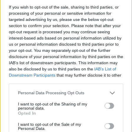
Το GTA 6 αποκαλύπτεται και το Netflix το δείχνει
If you wish to opt-out of the sale, sharing to third parties, or
πρώτο
processing of your personal or sensitive information for
targeted advertising by us, please use the below opt-out
section to confirm your selection. Please note that after your
opt-out request is processed you may continue seeing
interest-based ads based on personal information utilized by
us or personal information disclosed to third parties prior to
your opt-out. You may separately opt-out of the further
disclosure of your personal information by third parties on the
IAB’s list of downstream participants. This information may
also be disclosed by us to third parties on the
IAB’s List of
Downstream Participants
that may further disclose it to other
third parties.
Please note that this website/app uses one or more Google
Personal Data Processing Opt Outs
services and may gather and store information including but
not limited to your visit or usage behaviour. You may click to
I want to opt-out of the Sharing of my
personal data.
grant or deny consent to Google and its third-party tags to
Opted In
Συνεργασία της Παιδικής Κατασκήνωσης στα Ροΐτικα
use your data for below specified purposes in below Google
με τον ΝΟΠ ΦΩΤΟ
consent section.
I want to opt-out of the Sale of my
Personal Data.