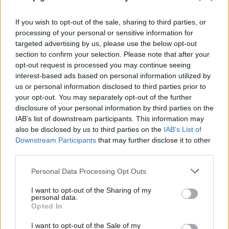
If you wish to opt-out of the sale, sharing to third parties, or
processing of your personal or sensitive information for
targeted advertising by us, please use the below opt-out
section to confirm your selection. Please note that after your
opt-out request is processed you may continue seeing
interest-based ads based on personal information utilized by
us or personal information disclosed to third parties prior to
Το Minecraft έρχεται στο Nintendo Switch 2 όπως δεν το
your opt-out. You may separately opt-out of the further
έχετε ξαναδεί
disclosure of your personal information by third parties on the
IAB’s list of downstream participants. This information may
also be disclosed by us to third parties on the
IAB’s List of
Downstream Participants
that may further disclose it to other
third parties.
Please note that this website/app uses one or more Google
Personal Data Processing Opt Outs
services and may gather and store information including but
not limited to your visit or usage behaviour. You may click to
I want to opt-out of the Sharing of my
personal data.
grant or deny consent to Google and its third-party tags to
Opted In
use your data for below specified purposes in below Google
consent section.
I want to opt-out of the Sale of my