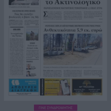
κατάθεση της συζύγου του που «φώτισε» τις
έρευνες
Μητσοτάκης: Στο επίκεντρο η βιομηχανία – Νέο
13:56
σχέδιο με επενδύσεις, ενέργεια και μεταποίηση
5ο Νυχτερινός Ημιμαραθώνιος «Φάνης
13:55
Τσιμιγκάτος»: Επιλογές υψηλών προδιαγραφών
και δηλώσεις συμμετοχής
Ενεργειακές επενδύσεις άνω του 1 δισ. ευρώ
13:45
μέσω της νέας ρήτρας διαφυγής – Το σχέδιο της
Ελλάδας έως το 2028
ΓΙΝΕ ΣΥΝΔΡΟΜΗΤΗΣ