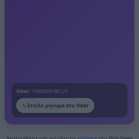
Viber:
+306909196125
Στείλε μήνυμα στο Viber
Ακολουθήστε μας για όλες τις
ειδήσεις
στο Bing News