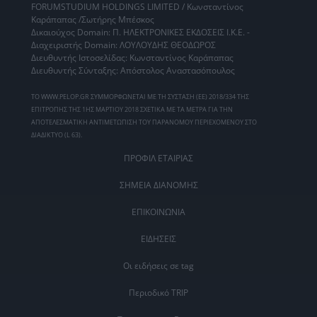
FORUMSTUDIUM HOLDINGS LIMITED / Κωνσταντίνος
Καράπαπας /Σωτήρης Μπέσκος
Δικαιούχος Domain: Π. ΗΛΕΚΤΡΟΝΙΚΕΣ ΕΚΔΟΣΕΙΣ Ι.Κ.Ε. -
Διαχειριστής Domain: ΛΟΥΛΟΥΔΗΣ ΘΕΟΔΩΡΟΣ
Διευθυντής Ιστοσελίδας: Κωνσταντίνος Καράπαπας
Διευθυντής Σύνταξης: Απόστολος Αναστασόπουλος
ΤΟ WWW.PELOP.GR ΣΥΜΜΟΡΦΩΝΕΤΑΙ ΜΕ ΤΗ ΣΥΣΤΑΣΗ (ΕΕ) 2018/334 ΤΗΣ
ΕΠΙΤΡΟΠΗΣ ΤΗΣ 1ΗΣ ΜΑΡΤΙΟΥ 2018 ΣΧΕΤΙΚΑ ΜΕ ΤΑ ΜΕΤΡΑ ΓΙΑ ΤΗΝ
ΑΠΟΤΕΛΕΣΜΑΤΙΚΗ ΑΝΤΙΜΕΤΩΠΙΣΗ ΤΟΥ ΠΑΡΑΝΟΜΟΥ ΠΕΡΙΕΧΟΜΕΝΟΥ ΣΤΟ
ΔΙΑΔΙΚΤΥΟ (L 63).
ΠΡΟΦΙΛ ΕΤΑΙΡΙΑΣ
ΣΗΜΕΙΑ ΔΙΑΝΟΜΗΣ
ΕΠΙΚΟΙΝΩΝΙΑ
ΕΙΔΗΣΕΙΣ
Οι ειδήσεις σε tag
Περιοδικό TRIP