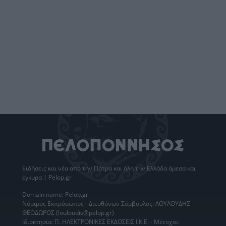
Ειδήσεις
και νέα από την
Πάτρα
και όλη την Ελλάδα άμεσα και
έγκυρα | Pelop.gr
Domain name: Pelop.gr
Νόμιμος Εκπρόσωπος - Διευθύνων Σύμβουλος: ΛΟΥΛΟΥΔΗΣ
ΘΕΟΔΩΡΟΣ (louloudis@pelop.gr)
Ιδιοκτησία: Π. ΗΛΕΚΤΡΟΝΙΚΕΣ ΕΚΔΟΣΕΙΣ Ι.Κ.Ε. - Μέτοχοι: