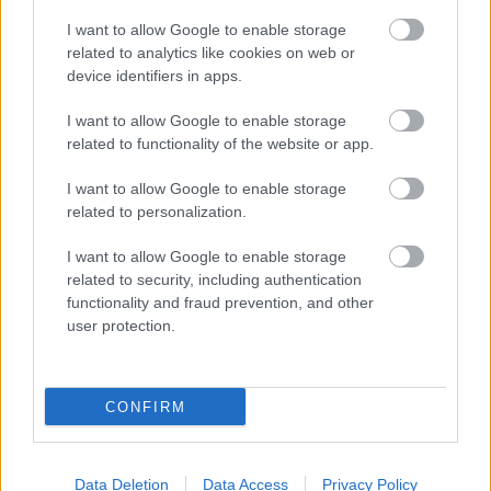
I want to allow Google to enable storage
Δεν ανοίγει η μπάρα στα διόδια με το e-pass ενώ έχει
related to analytics like cookies on web or
χρήματα «μέσα»;
device identifiers in apps.
I want to allow Google to enable storage
related to functionality of the website or app.
I want to allow Google to enable storage
related to personalization.
I want to allow Google to enable storage
related to security, including authentication
functionality and fraud prevention, and other
user protection.
Η Google ΑΙ ο Hassabis και η δήλωση για την θεραπεία
CONFIRM
του καρκίνου που εξηγεί τις αλλαγές στην κορυφή
Data Deletion
Data Access
Privacy Policy