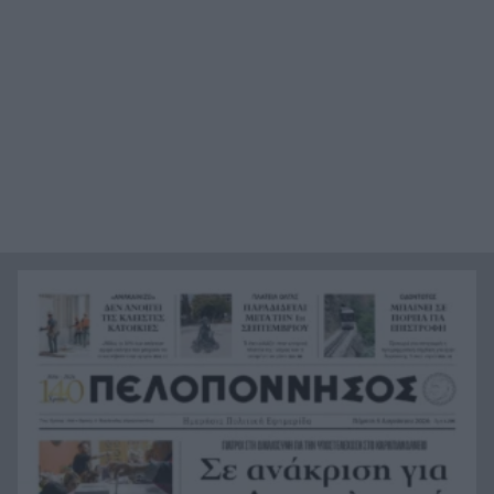
Κόρινθος: Έσπασε την τζαμαρία με πλάκα
14:54
πεζοδρομίου ΒΙΝΤΕΟ
Ηράκλειο: 55χρονος έχασε 100.000 ευρώ σε
14:46
διαδικτυακή επενδυτική απάτη
Καλάβρυτα: Πέντε ημέρες γεμάτες πολιτισμό με
14:38
κορυφαία συναυλία Πρωτοψάλτη –
Πορτοκάλογλου
Μυστράς: «Μετανιωμένος ο 55χρονος που
14:26
έκρυβε τον πατέρα του στον καταψύκτη» λέει ο
δικηγόρος του
Το μυστήριο με τον Μοτζτάμπα Χαμενεΐ: Η
14:15
«σκοτεινή» συνάντηση με τον πρόεδρο του Ιράν
που φουντώνει τα σενάρια
Υπόθεση δολοφονίας Ελίζαμπεθ Ρος:
14:10
Προφυλακίστηκε ο 28χρονος Αφγανός – Η