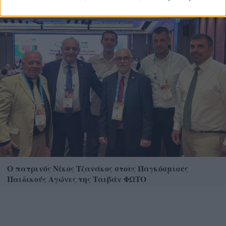
Ο πατρινός Νίκος Τζανάκος στους Παγκόσμιους
Παιδικούς Αγώνες της Ταιβάν ΦΩΤΟ