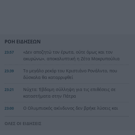
ΡΟΗ ΕΙΔΗΣΕΩΝ
«Δεν αποζητώ τον έρωτα, ούτε όμως και τον
23:57
ακυρώνω», αποκαλυπτική η Ζέτα Μακρυπούλια
Το μεγάλο ρεκόρ του Κριστιάνο Ρονάλντο, που
23:39
δύσκολα θα καταρριφθεί
Νύχτα: Έβδομη σύλληψη για τις επιθέσεις σε
23:21
καταστήματα στην Πάτρα
Ο Ολυμπιακός ακίνδυνος δεν βρήκε λύσεις και
23:00
γκολ, έμεινε στο μηδέν με τη Ναϊμέγκεν
ΟΛΕΣ ΟΙ ΕΙΔΗΣΕΙΣ
Η μεγάλη κλήρωση του Τζόκερ
22:51