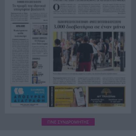
Σοκ στην Πάτρα, βρέθηκε απαγχονισμένος
20:12
63χρονος, δίπλα του εντοπίστηκε σημείωμα
Ράγισαν και οι πέτρες στην κηδεία του Φράνκο
20:00
Μπαρέζι, χιλιάδες στο τελευταίο αντίο στον
μεγάλο αρχηγό της Μίλαν
ΓΙΝΕ ΣΥΝΔΡΟΜΗΤΗΣ