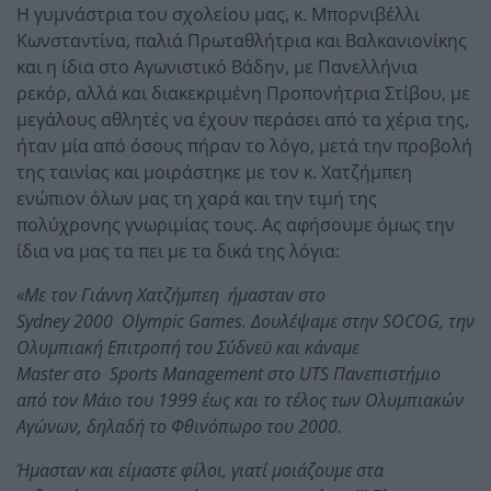
Η γυμνάστρια του σχολείου μας, κ. Μπορνιβέλλι
Κωνσταντίνα, παλιά Πρωταθλήτρια και Βαλκανιονίκης
και η ίδια στο Αγωνιστικό Βάδην, με Πανελλήνια
ρεκόρ, αλλά και διακεκριμένη Προπονήτρια Στίβου, με
μεγάλους αθλητές να έχουν περάσει από τα χέρια της,
ήταν μία από όσους πήραν το λόγο, μετά την προβολή
της ταινίας και μοιράστηκε με τον κ. Χατζήμπεη
ενώπιον όλων μας τη χαρά και την τιμή της
πολύχρονης γνωριμίας τους. Ας αφήσουμε όμως την
ίδια να μας τα πει με τα δικά της λόγια:
«
M
ε τον Γιάννη Χατζήμπεη
ήμασταν στο
Sydney
2000
Olympic
Games
. Δουλέψαμε στην
SOCOG
, την
Ολυμπιακή Επιτροπή του Σύδνεϋ και κάναμε
Master
στο
Sports
Management
στο
UTS
Πανεπιστήμιο
από τον Μάιο του 1999 έως και το τέλος των Ολυμπιακών
Αγώνων, δηλαδή το Φθινόπωρο του 2000.
Ήμασταν και είμαστε φίλοι, γιατί μοιάζουμε στα