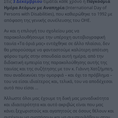
Στις
3 Δεκεμβρίου
τιμάται κάθε χρόνο η
Παγκόσμια
Ημέρα Ατόμων με Αναπηρία
(International Day of
Persons with Disabilities), που καθιερώθηκε το 1992 με
απόφαση της γενικής συνέλευσης του ΟΗΕ.
Αν και η επιλογή του σχολείου μας να
παρακολουθήσουμε την υπέροχη αυτοβιογραφική
ταινία «Τα όριά μας» εντάχθηκε σε άλλο πλαίσιο, δεν
θα μπορούσαμε να φανταστούμε καλύτερη απότιση
φόρου τιμής στην σπουδαία αυτή ημέρα, από την
διδακτική εμπειρία της παρακολούθησης αυτής της
ταινίας και της συζήτησης με τον κ. Γιάννη Χατζήμπεη,
που αναδεικνύει την ομορφιά – και όχι το πρόβλημα –
του να είσαι ιδιαίτερος και, τελικά, του να αποδέχεσαι
αυτό που είσαι …
Άλλωστε όλοι μας έχουμε τη δική μας μοναδικότητα
και ιδιαιτερότητα και αυτό ακριβώς είναι που μας
κάνει ξεχωριστούς και αγαπητούς σε όσους θέλουν και
αντέχουν να αγαπήσουν και να συμπεριλάβουν στον