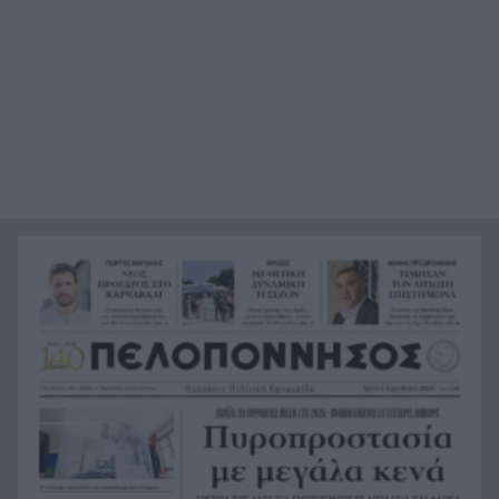
«Βρέθηκε εντός καταψύκτη σορός ανδρός, η
21:36
οποία ανήκει στον αποβιώσαντα 90χρονο», η
ΕΛΑΣ για τη φρίκη στον Μυστρά
Τα λιωμένα καλώδια της μεγάλης καταστροφής,
21:24
έτσι ξεκίνησε η φωτιά σε Αττική και Βοιωτία
Σημαντική ενίσχυση για τον Αίαντα ΑΣΑΑ
21:12
Κοριτσάκι τριών χρονών παγιδεύτηκε σε παιδική
21:00
κουζίνα στις ΗΠΑ και πέθανε
Με τα αδέλφια Ανδρέα και Κωνσταντίνο
20:48
Μπιτσάκο η Εθνική ανδρών στους Μεσογειακούς
Πέταξε στα σκουπίδια δελτίο που κέρδιζε ένα
20:36
εκατομμύριο στο ΛΟΤΤΟ, αλλά έψαξε και το
βρήκε!
H Εθνική Νέων Γυναικών καθάρισε την
20:23
Πορτογαλία και πέρασε στους «8» του
Παγκοσμίου