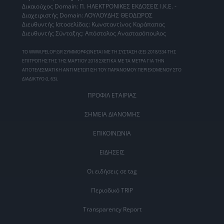
Δικαιούχος Domain: Π. ΗΛΕΚΤΡΟΝΙΚΕΣ ΕΚΔΟΣΕΙΣ Ι.Κ.Ε. -
Διαχειριστής Domain: ΛΟΥΛΟΥΔΗΣ ΘΕΟΔΩΡΟΣ
Διευθυντής Ιστοσελίδας: Κωνσταντίνος Καράπαπας
Διευθυντής Σύνταξης: Απόστολος Αναστασόπουλος
ΤΟ WWW.PELOP.GR ΣΥΜΜΟΡΦΩΝΕΤΑΙ ΜΕ ΤΗ ΣΥΣΤΑΣΗ (ΕΕ) 2018/334 ΤΗΣ
ΕΠΙΤΡΟΠΗΣ ΤΗΣ 1ΗΣ ΜΑΡΤΙΟΥ 2018 ΣΧΕΤΙΚΑ ΜΕ ΤΑ ΜΕΤΡΑ ΓΙΑ ΤΗΝ
ΑΠΟΤΕΛΕΣΜΑΤΙΚΗ ΑΝΤΙΜΕΤΩΠΙΣΗ ΤΟΥ ΠΑΡΑΝΟΜΟΥ ΠΕΡΙΕΧΟΜΕΝΟΥ ΣΤΟ
ΔΙΑΔΙΚΤΥΟ (L 63).
ΠΡΟΦΙΛ ΕΤΑΙΡΙΑΣ
ΣΗΜΕΙΑ ΔΙΑΝΟΜΗΣ
ΕΠΙΚΟΙΝΩΝΙΑ
ΕΙΔΗΣΕΙΣ
Οι ειδήσεις σε tag
Περιοδικό TRIP
Transparency Report