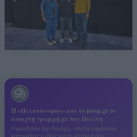
Η «Πελοπόννησος» και το pelop.gr σε
ανοιχτή γραμμή με τον Πολίτη
Η φωνή σου έχει δύναμη – στείλε παράπονα,
καταγγελίες ή ιδέες για τη γειτονιά σου.