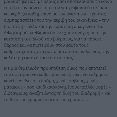
μοιράστηκε μαζί με όλους όσοι αποτελούσαν το κοινό
του ό,τι τον πόνεσε, ό,τι τον γιάτρεψε και ό,τι κέρδισε
και κερδίζει καθημερινά με τον αγώνα του, έχοντας
συμπαραστάτες του την ακριβή του οικογένεια – την
πιο στενή – αλλά και την ευρύτερη οικογένεια του
Αθλητισμού, καθώς και όσων έχουν ανάγκη από την
κατάθεση του δικού του βιώματος, για να πάρουν
θάρρος και να πιστέψουν στον εαυτό τους,
καθρεφτίζοντας στα μάτια αυτού του ανθρώπου, την
καλύτερη εκδοχή του εαυτού τους.
Με μια θεμελιώδη προϋπόθεση όμως, που αποτελεί
την αφετηρία για κάθε προσωπική νίκη: να τολμήσει
κανείς να βγει στο δρόμο, χωρίς φόβους, χωρίς
μάταιους – όσο και δικαιολογημένους πολλές φορές –
δισταγμούς, αναζητώντας τη δική του διαδρομή – και
το δικό του κρυμμένο μέσα του χρυσάφι …