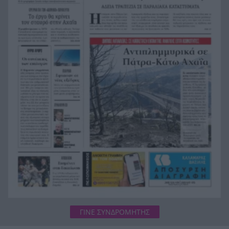
Επιστρέφονται 100 δισεκατομμύρια δολάρια σε
επιχειρήσεις
Αιγιάλεια: Ήρθαν από τη Βρετανία για μια νέα
20:25
ζωή και η πυρκαγιά τους άφησε στο δρόμο!
Φωτιά Αττικοβοιωτία: Όλα τα μέτρα στήριξης
20:13
για τους πυρόπληκτους – Τα ποσά των
επιδομάτων και η στεγαστική συνδρομή
ΓΙΝΕ ΣΥΝΔΡΟΜΗΤΗΣ