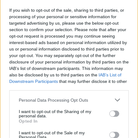
– Τα 6 μέτρα για τις ευπαθείς ομάδες
If you wish to opt-out of the sale, sharing to third parties, or
processing of your personal or sensitive information for
targeted advertising by us, please use the below opt-out
section to confirm your selection. Please note that after your
opt-out request is processed you may continue seeing
interest-based ads based on personal information utilized by
us or personal information disclosed to third parties prior to
your opt-out. You may separately opt-out of the further
disclosure of your personal information by third parties on the
IAB’s list of downstream participants. This information may
also be disclosed by us to third parties on the
IAB’s List of
Downstream Participants
that may further disclose it to other
third parties.
Please note that this website/app uses one or more Google
CMF Clip Pro: Τα open-ear earbuds της Nothing με θήκη
Personal Data Processing Opt Outs
services and may gather and store information including but
Smart Dial
not limited to your visit or usage behaviour. You may click to
I want to opt-out of the Sharing of my
personal data.
grant or deny consent to Google and its third-party tags to
Opted In
use your data for below specified purposes in below Google
consent section.
I want to opt-out of the Sale of my
Personal Data.