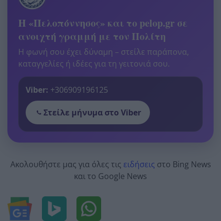
Η «Πελοπόννησος» και το pelop.gr σε
ανοιχτή γραμμή με τον Πολίτη
Η φωνή σου έχει δύναμη – στείλε παράπονα,
καταγγελίες ή ιδέες για τη γειτονιά σου.
Viber:
+306909196125
Στείλε μήνυμα στο Viber
Ακολουθήστε μας για όλες τις
ειδήσεις
στο Bing News
και το Google News