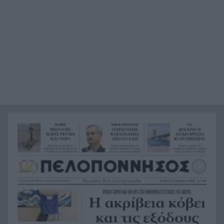
Συναγερμός στη Βόρεια Καρολίνα: Πολλοί νεκροί
21:27
σε μαζικούς πυροβολισμούς
Κέρκυρα: Ο κρυμμένος «σκουπιδότοπος» κάτω
21:20
από τη θάλασσα, συγκλονιστικές υποβρύχιες
εικόνες
Το απόλυτο summer roadtrip από την άγρια
21:12
Μάνη στην καστροπολιτεία της Μονεμβασίας
Σύμη: Εντοπίστηκε σορός άνδρα στον Πανορμίτη
21:02
– Πιθανότατα ανήκει στον αγνοούμενο Γερμανό
τουρίστα
Συμφωνία Ιράν – Ομάν για νέα ναυτιλιακή
20:51
διαδρομή στα Στενά του Ορμούζ
Ήττα-αποκλεισμός για την Εθνική Nέων
20:38
Γυναικών στο Ευρωπαϊκό
Δικαστικό μπλόκο στους δασμούς Τραμπ:
20:33