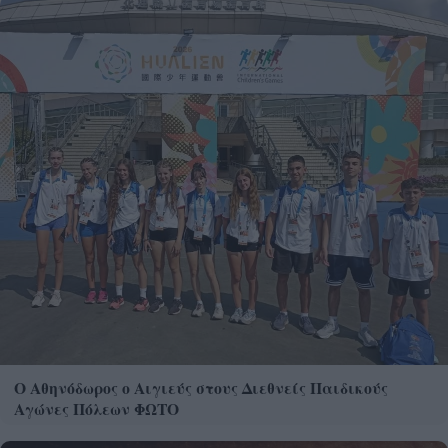
Ο Αθηνόδωρος ο Αιγιεύς στους Διεθνείς Παιδικούς
Αγώνες Πόλεων ΦΩΤΟ