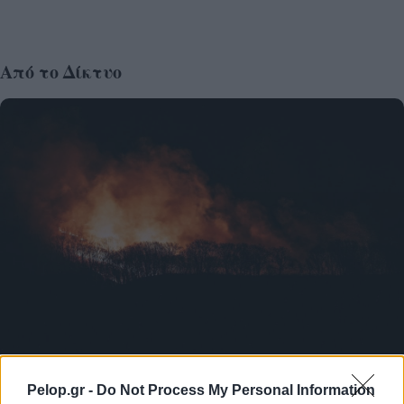
Από το Δίκτυο
Πώς να προστατευτείτε από τον καπνό των πυρκαγιών
Pelop.gr -
Do Not Process My Personal Information