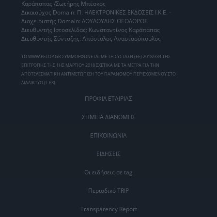
Καράπαπας /Σωτήρης Μπέσκος
Δικαιούχος Domain: Π. ΗΛΕΚΤΡΟΝΙΚΕΣ ΕΚΔΟΣΕΙΣ Ι.Κ.Ε. -
Διαχειριστής Domain: ΛΟΥΛΟΥΔΗΣ ΘΕΟΔΩΡΟΣ
Διευθυντής Ιστοσελίδας: Κωνσταντίνος Καράπαπας
Διευθυντής Σύνταξης: Απόστολος Αναστασόπουλος
ΤΟ WWW.PELOP.GR ΣΥΜΜΟΡΦΩΝΕΤΑΙ ΜΕ ΤΗ ΣΥΣΤΑΣΗ (ΕΕ) 2018/334 ΤΗΣ
ΕΠΙΤΡΟΠΗΣ ΤΗΣ 1ΗΣ ΜΑΡΤΙΟΥ 2018 ΣΧΕΤΙΚΑ ΜΕ ΤΑ ΜΕΤΡΑ ΓΙΑ ΤΗΝ
ΑΠΟΤΕΛΕΣΜΑΤΙΚΗ ΑΝΤΙΜΕΤΩΠΙΣΗ ΤΟΥ ΠΑΡΑΝΟΜΟΥ ΠΕΡΙΕΧΟΜΕΝΟΥ ΣΤΟ
ΔΙΑΔΙΚΤΥΟ (L 63).
ΠΡΟΦΙΛ ΕΤΑΙΡΙΑΣ
ΣΗΜΕΙΑ ΔΙΑΝΟΜΗΣ
ΕΠΙΚΟΙΝΩΝΙΑ
ΕΙΔΗΣΕΙΣ
Οι ειδήσεις σε tag
Περιοδικό TRIP
Transparency Report