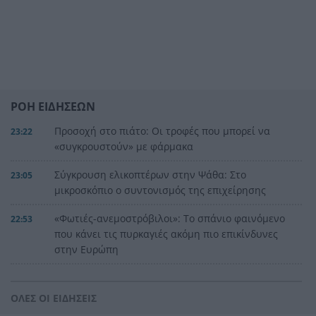
ΡΟΗ ΕΙΔΗΣΕΩΝ
Προσοχή στο πιάτο: Οι τροφές που μπορεί να
23:22
«συγκρουστούν» με φάρμακα
Σύγκρουση ελικοπτέρων στην Ψάθα: Στο
23:05
μικροσκόπιο ο συντονισμός της επιχείρησης
«Φωτιές-ανεμοστρόβιλοι»: Το σπάνιο φαινόμενο
22:53
που κάνει τις πυρκαγιές ακόμη πιο επικίνδυνες
στην Ευρώπη
Ουκρανία: Η αόρατη σύγκρουση της τεχνολογίας
22:45
– Drones, δορυφόροι και AI στην πρώτη γραμμή
ΟΛΕΣ ΟΙ ΕΙΔΗΣΕΙΣ