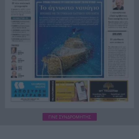
Ιόνιο η γερμανική τορπιλάκατος LS 6 του 1943
Τεράστια αρκούδα σχεδόν 300 κιλά βρέθηκε
18:48
νεκρή στην Καστοριά
ΓΙΝΕ ΣΥΝΔΡΟΜΗΤΗΣ