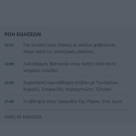
ΡΟΗ ΕΙΔΗΣΕΩΝ
Για αυτούς τους λόγους οι σκύλοι φοβούνται
22:21
πάρα πολύ τις ηλεκτρικές σκούπες
Ξυλοδαρμός Βρετανού στην Κρήτη από πέντε
22:00
νεαρούς νταήδες
Ευρωπαϊκό πρωτάθλημα στίβου με Τεντόγλου,
21:55
Καραλή, Στεφανίδη, Ντρισμπιώτη, Τζένγκο
Η αβλεψία στην τραγωδία της Πάρου, έτσι έγινε
21:45
το μεγάλο κακό με τον πνιγμό του 4χρονου,
πολλά τα ερωτηματικά
ΟΛΕΣ ΟΙ ΕΙΔΗΣΕΙΣ
Πάνω από ένα εκατ. ευρώ τα πρόστιμα από τις
21:36
αρχές του χρόνου, νέες συλλήψεις σε Κορινθία,