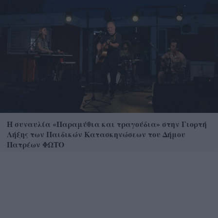
Η συναυλία «Παραμύθια και τραγούδια» στην Γιορτή
Λήξης των Παιδικών Κατασκηνώσεων του Δήμου
Πατρέων ΦΩΤΟ