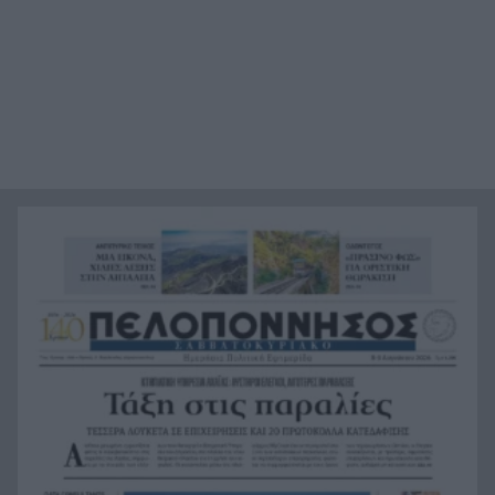
πατέρα του Μέσι
Οι πνιγμοί είναι συνήθως «βουβοί»: Η
20:00
διασώστρια Δήμητρα Παναγιωτοπούλου για τις
εμπειρίες και το απαιτητικό της επάγγελμα
«Λένε προδότες και πληρωμένους όσους
19:48
αποχωρούν», διαζύγιο με αιχμές στο κόμμα
Καρυστιανού
Η Ελλάδα θα διεκδικήσει την 9η θέση στο
19:36
Παγκόσμιο πρωτάθλημα Παίδων
Τεσσάρων χρονών παιδί βρέθηκε νεκρό σε
19:24
πισίνα στην Πάρο, ανείπωτη τραγωδία
Μπαράζ συλλήψεων για ναρκωτικά σε Κέρκυρα
19:12
και Λευκάδα
Στον Αστακό ολοκληρώνεται το Ράλι Ιονίου
19:04
Το ναυάγιο των 83 χρόνων: Εντοπίστηκε στο
19:00