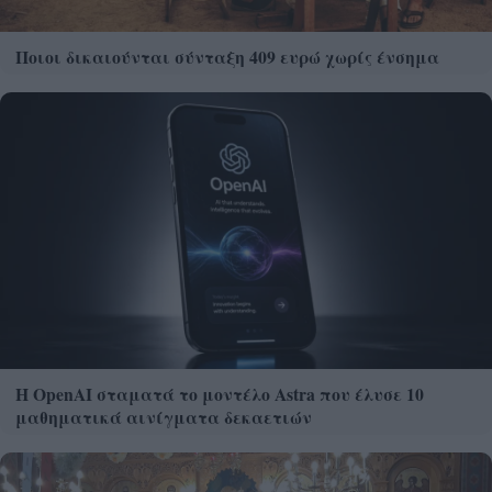
Ποιοι δικαιούνται σύνταξη 409 ευρώ χωρίς ένσημα
Η OpenAI σταματά το μοντέλο Astra που έλυσε 10
μαθηματικά αινίγματα δεκαετιών