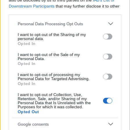
also be disclosed by us to third parties on the
IAB’s List of
Downstream Participants
that may further disclose it to other
third parties.
Please note that this website/app uses one or more Google
Personal Data Processing Opt Outs
services and may gather and store information including but
Frozen yogurt ή παγωτό; Ποιο είναι τελικά πιο υγιεινό
not limited to your visit or usage behaviour. You may click to
I want to opt-out of the Sharing of my
personal data.
grant or deny consent to Google and its third-party tags to
Opted In
use your data for below specified purposes in below Google
consent section.
I want to opt-out of the Sale of my
Personal Data.
Opted In
I want to opt-out of processing my
Personal Data for Targeted Advertising.
Opted In
I want to opt-out of Collection, Use,
Retention, Sale, and/or Sharing of my
Personal Data that Is Unrelated with the
Purposes for which it was collected.
Opted Out
Η Apple αποφασίζει ποιος μένει και ποιος φεύγει και
οι κανόνες δεν είναι ίδιοι για όλους
Google consents