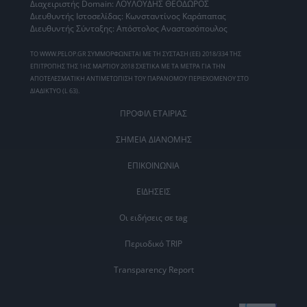
Διαχειριστής Domain: ΛΟΥΛΟΥΔΗΣ ΘΕΟΔΩΡΟΣ
Διευθυντής Ιστοσελίδας: Κωνσταντίνος Καράπαπας
Διευθυντής Σύνταξης: Απόστολος Αναστασόπουλος
ΤΟ WWW.PELOP.GR ΣΥΜΜΟΡΦΩΝΕΤΑΙ ΜΕ ΤΗ ΣΥΣΤΑΣΗ (ΕΕ) 2018/334 ΤΗΣ
ΕΠΙΤΡΟΠΗΣ ΤΗΣ 1ΗΣ ΜΑΡΤΙΟΥ 2018 ΣΧΕΤΙΚΑ ΜΕ ΤΑ ΜΕΤΡΑ ΓΙΑ ΤΗΝ
ΑΠΟΤΕΛΕΣΜΑΤΙΚΗ ΑΝΤΙΜΕΤΩΠΙΣΗ ΤΟΥ ΠΑΡΑΝΟΜΟΥ ΠΕΡΙΕΧΟΜΕΝΟΥ ΣΤΟ
ΔΙΑΔΙΚΤΥΟ (L 63).
ΠΡΟΦΙΛ ΕΤΑΙΡΙΑΣ
ΣΗΜΕΙΑ ΔΙΑΝΟΜΗΣ
ΕΠΙΚΟΙΝΩΝΙΑ
ΕΙΔΗΣΕΙΣ
Οι ειδήσεις σε tag
Περιοδικό TRIP
Transparency Report