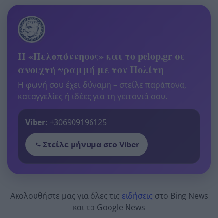
Η «Πελοπόννησος» και το pelop.gr σε
ανοιχτή γραμμή με τον Πολίτη
Η φωνή σου έχει δύναμη – στείλε παράπονα,
καταγγελίες ή ιδέες για τη γειτονιά σου.
Viber:
+306909196125
Στείλε μήνυμα στο Viber
Ακολουθήστε μας για όλες τις
ειδήσεις
στο Bing News
και το Google News