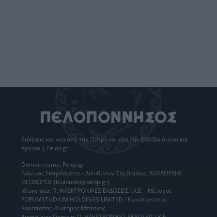
Ειδήσεις
και νέα από την
Πάτρα
και όλη την Ελλάδα άμεσα και
έγκυρα | Pelop.gr
Domain name: Pelop.gr
Νόμιμος Εκπρόσωπος - Διευθύνων Σύμβουλος: ΛΟΥΛΟΥΔΗΣ
ΘΕΟΔΩΡΟΣ (louloudis@pelop.gr)
Ιδιοκτησία: Π. ΗΛΕΚΤΡΟΝΙΚΕΣ ΕΚΔΟΣΕΙΣ Ι.Κ.Ε. - Μέτοχοι:
FORUMSTUDIUM HOLDINGS LIMITED / Κωνσταντίνος
Καράπαπας /Σωτήρης Μπέσκος
Δικαιούχος Domain: Π. ΗΛΕΚΤΡΟΝΙΚΕΣ ΕΚΔΟΣΕΙΣ Ι.Κ.Ε. -