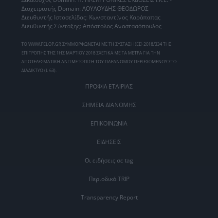
Διαχειριστής Domain: ΛΟΥΛΟΥΔΗΣ ΘΕΟΔΩΡΟΣ
Διευθυντής Ιστοσελίδας: Κωνσταντίνος Καράπαπας
Διευθυντής Σύνταξης: Απόστολος Αναστασόπουλος
ΤΟ WWW.PELOP.GR ΣΥΜΜΟΡΦΩΝΕΤΑΙ ΜΕ ΤΗ ΣΥΣΤΑΣΗ (ΕΕ) 2018/334 ΤΗΣ
ΕΠΙΤΡΟΠΗΣ ΤΗΣ 1ΗΣ ΜΑΡΤΙΟΥ 2018 ΣΧΕΤΙΚΑ ΜΕ ΤΑ ΜΕΤΡΑ ΓΙΑ ΤΗΝ
ΑΠΟΤΕΛΕΣΜΑΤΙΚΗ ΑΝΤΙΜΕΤΩΠΙΣΗ ΤΟΥ ΠΑΡΑΝΟΜΟΥ ΠΕΡΙΕΧΟΜΕΝΟΥ ΣΤΟ
ΔΙΑΔΙΚΤΥΟ (L 63).
ΠΡΟΦΙΛ ΕΤΑΙΡΙΑΣ
ΣΗΜΕΙΑ ΔΙΑΝΟΜΗΣ
ΕΠΙΚΟΙΝΩΝΙΑ
ΕΙΔΗΣΕΙΣ
Οι ειδήσεις σε tag
Περιοδικό TRIP
Transparency Report