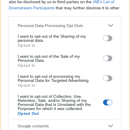
also be disclosed by us to third parties on the
IAB’s List of
Downstream Participants
that may further disclose it to other
third parties.
Frozen yogurt ή παγωτό; Ποιο είναι τελικά πιο υγιεινό
Please note that this website/app uses one or more Google
Personal Data Processing Opt Outs
services and may gather and store information including but
not limited to your visit or usage behaviour. You may click to
I want to opt-out of the Sharing of my
personal data.
grant or deny consent to Google and its third-party tags to
Opted In
use your data for below specified purposes in below Google
consent section.
I want to opt-out of the Sale of my
Personal Data.
Opted In
I want to opt-out of processing my
Personal Data for Targeted Advertising.
Opted In
I want to opt-out of Collection, Use,
Retention, Sale, and/or Sharing of my
Personal Data that Is Unrelated with the
Η Apple αποφασίζει ποιος μένει και ποιος φεύγει και
Purposes for which it was collected.
Opted Out
οι κανόνες δεν είναι ίδιοι για όλους
Google consents