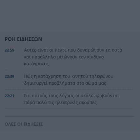
ΡΟΗ ΕΙΔΗΣΕΩΝ
Αυτές είναι οι πέντε που δυναμώνουν τα οστά
22:59
και παράλληλα μειώνουν τον κίνδυνο
κατάγματος
Πώς η κατάχρηση του κινητού τηλεφώνου
22:39
δημιουργεί προβλήματα στο σώμα μας
Για αυτούς τους λόγους οι σκύλοι φοβούνται
22:21
πάρα πολύ τις ηλεκτρικές σκούπες
Ξυλοδαρμός Βρετανού στην Κρήτη από πέντε
22:00
νεαρούς νταήδες
ΟΛΕΣ ΟΙ ΕΙΔΗΣΕΙΣ
Ευρωπαϊκό πρωτάθλημα στίβου με Τεντόγλου,
21:55