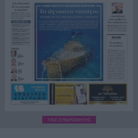
πισίνα στην Πάρο, ανείπωτη τραγωδία
Μπαράζ συλλήψεων για ναρκωτικά σε Κέρκυρα
19:12
και Λευκάδα
Στον Αστακό ολοκληρώνεται το Ράλι Ιονίου
19:04
ΓΙΝΕ ΣΥΝΔΡΟΜΗΤΗΣ