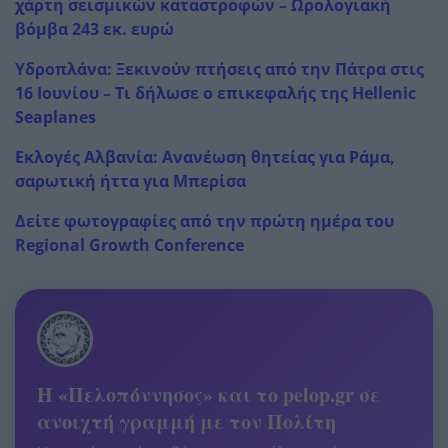
χάρτη σεισμικών καταστροφών – Ωρολογιακή
βόμβα 243 εκ. ευρώ
Υδροπλάνα: Ξεκινoύν πτήσεις από την Πάτρα στις
16 Ιουνίου – Τι δήλωσε ο επικεφαλής της Hellenic
Seaplanes
Εκλογές Αλβανία: Ανανέωση θητείας για Ράμα,
σαρωτική ήττα για Μπερίσα
Δείτε φωτογραφίες από την πρώτη ημέρα του
Regional Growth Conference
Η «Πελοπόννησος» και το pelop.gr σε
ανοιχτή γραμμή με τον Πολίτη