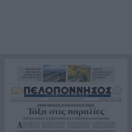
ειρηνευτικό σχέδιο των ΗΠΑ για τη Γάζα
Φιστίκια: 6 οφέλη για καρδιά, έντερο και
20:24
σάκχαρο – Τι δείχνουν οι μελέτες
«Ας αναπαυτεί εν ειρήνη», Ρεάλ, Μπαρτσελόνα
20:12
και Ομοσπονδία Αργεντινής για τον χαμό του
πατέρα του Μέσι
Οι πνιγμοί είναι συνήθως «βουβοί»: Η
20:00
διασώστρια Δήμητρα Παναγιωτοπούλου για τις
εμπειρίες και το απαιτητικό της επάγγελμα
«Λένε προδότες και πληρωμένους όσους
19:48
αποχωρούν», διαζύγιο με αιχμές στο κόμμα
Καρυστιανού
Η Ελλάδα θα διεκδικήσει την 9η θέση στο
19:36
Παγκόσμιο πρωτάθλημα Παίδων
Τεσσάρων χρονών παιδί βρέθηκε νεκρό σε
19:24