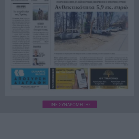
Συναγερμός στα Στενά του Ορμούζ: Δύο εκρήξεις
7:44
κοντά σε δεξαμενόπλοιο
Συναγερμός στο Λασίθι: Φωτιά κοντά στο
7:38
Καρύδι, ήχησε το 112
ΓΙΝΕ ΣΥΝΔΡΟΜΗΤΗΣ