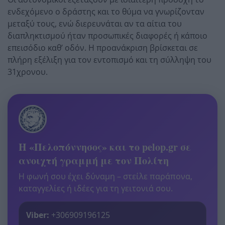
ενδεχόμενο ο δράστης και το θύμα να γνωρίζονταν
μεταξύ τους, ενώ διερευνάται αν τα αίτια του
διαπληκτισμού ήταν προσωπικές διαφορές ή κάποιο
επεισόδιο καθ’ οδόν. Η προανάκριση βρίσκεται σε
πλήρη εξέλιξη για τον εντοπισμό και τη σύλληψη του
31χρονου.
Η «Πελοπόννησος» και το pelop.gr σε
ανοιχτή γραμμή με τον Πολίτη
Η φωνή σου έχει δύναμη – στείλε παράπονα,
καταγγελίες ή ιδέες για τη γειτονιά σου.
Viber:
+306909196125