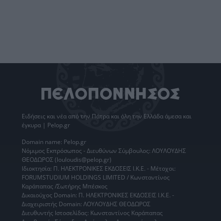
Ειδήσεις
και νέα από την
Πάτρα
και όλη την Ελλάδα άμεσα και
έγκυρα | Pelop.gr
Domain name: Pelop.gr
Νόμιμος Εκπρόσωπος - Διευθύνων Σύμβουλος: ΛΟΥΛΟΥΔΗΣ
ΘΕΟΔΩΡΟΣ (louloudis@pelop.gr)
Ιδιοκτησία: Π. ΗΛΕΚΤΡΟΝΙΚΕΣ ΕΚΔΟΣΕΙΣ Ι.Κ.Ε. - Μέτοχοι:
FORUMSTUDIUM HOLDINGS LIMITED / Κωνσταντίνος
Καράπαπας /Σωτήρης Μπέσκος
Δικαιούχος Domain: Π. ΗΛΕΚΤΡΟΝΙΚΕΣ ΕΚΔΟΣΕΙΣ Ι.Κ.Ε. -
Διαχειριστής Domain: ΛΟΥΛΟΥΔΗΣ ΘΕΟΔΩΡΟΣ
Διευθυντής Ιστοσελίδας: Κωνσταντίνος Καράπαπας