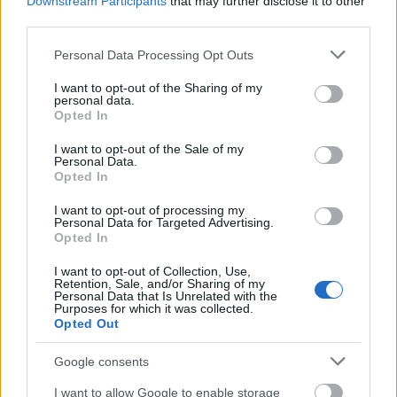
Downstream Participants
that may further disclose it to other
third parties.
Please note that this website/app uses one or more Google
Personal Data Processing Opt Outs
services and may gather and store information including but
not limited to your visit or usage behaviour. You may click to
I want to opt-out of the Sharing of my
personal data.
Ο Παγκαλαβρυτινός Σύλλογος Πατρών στο 22ο
grant or deny consent to Google and its third-party tags to
Opted In
Αντάμωμα στη
use your data for below specified purposes in below Google
consent section.
I want to opt-out of the Sale of my
Personal Data.
Opted In
I want to opt-out of processing my
Personal Data for Targeted Advertising.
Opted In
I want to opt-out of Collection, Use,
Retention, Sale, and/or Sharing of my
Personal Data that Is Unrelated with the
Purposes for which it was collected.
Opted Out
Google consents
I want to allow Google to enable storage