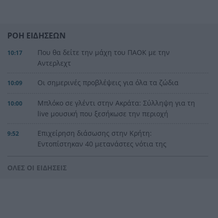
ΡΟΗ ΕΙΔΗΣΕΩΝ
Που θα δείτε την μάχη του ΠΑΟΚ με την
10:17
Αντερλεχτ
Οι σημερινές προβλέψεις για όλα τα ζώδια
10:09
Μπλόκο σε γλέντι στην Ακράτα: Σύλληψη για τη
10:00
live μουσική που ξεσήκωσε την περιοχή
Επιχείρηση διάσωσης στην Κρήτη:
9:52
Εντοπίστηκαν 40 μετανάστες νότια της
Ιεράπετρας
ΟΛΕΣ ΟΙ ΕΙΔΗΣΕΙΣ
«Ένα παιδί μετράει τ’ άστρα» του Μενέλαου
9:42
Λουντέμη στην Αρχαία Ολυμπία
Τρόμος σε κατάστημα στο Αίγιο: Την χτύπησαν
9:35
και της πήραν τα χρήματα – Χειροπέδες σε δύο