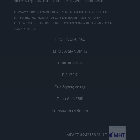
Διευθυντής Σύνταξης: Απόστολος Αναστασόπουλος
ΤΟ WWW.PELOP.GR ΣΥΜΜΟΡΦΩΝΕΤΑΙ ΜΕ ΤΗ ΣΥΣΤΑΣΗ (ΕΕ) 2018/334 ΤΗΣ
ΕΠΙΤΡΟΠΗΣ ΤΗΣ 1ΗΣ ΜΑΡΤΙΟΥ 2018 ΣΧΕΤΙΚΑ ΜΕ ΤΑ ΜΕΤΡΑ ΓΙΑ ΤΗΝ
ΑΠΟΤΕΛΕΣΜΑΤΙΚΗ ΑΝΤΙΜΕΤΩΠΙΣΗ ΤΟΥ ΠΑΡΑΝΟΜΟΥ ΠΕΡΙΕΧΟΜΕΝΟΥ ΣΤΟ
ΔΙΑΔΙΚΤΥΟ (L 63).
ΠΡΟΦΙΛ ΕΤΑΙΡΙΑΣ
ΣΗΜΕΙΑ ΔΙΑΝΟΜΗΣ
ΕΠΙΚΟΙΝΩΝΙΑ
ΕΙΔΗΣΕΙΣ
Οι ειδήσεις σε tag
Περιοδικό TRIP
Transparency Report
ΜΕΛΟΣ #242158 Μ.Η.Τ.