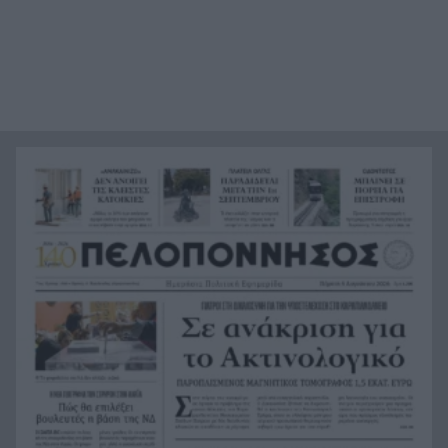
Έγκλημα στην Κυψέλη: Απολογείται ο 26χρονος
8:39
για τη δολοφονία της 38χρονης Βρετανίδας
Ζάκυνθος: Νεκρός 78χρονος λουόμενος στον
8:31
Λαγανά
Θρίλερ στον αέρα των ΗΠΑ: Το ελικόπτερο του
8:23
Τραμπ «πλησίασε» επικίνδυνα αεροπλάνο της
γραμμής
Χιροσίμα 6 Αυγούστου 1945: Η ημέρα που
8:15
άλλαξε για πάντα την ιστορία της
ανθρωπότητας
Τουρισμός για Όλους 2026-2027: Πώς να
8:03
αποκτήσετε το voucher έως 600 ευρώ για
διακοπές – Όλα όσα πρέπει να γνωρίζετε
Ντέμης Χασάμπης: Ποιος είναι ο Ελληνοκύπριος
7:55
νομπελίστας που αναλαμβάνει το «τιμόνι» της
AI της Google