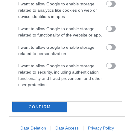
10:33
I want to allow Google to enable storage
Παγκόσμιο, σήμερα το κρίσιμο παιχνίδια
related to analytics like cookies on web or
device identifiers in apps.
Βενεζουέλα: Αυξάνεται ο αριθμός των νεκρών
10:27
από τους σεισμούς, 24.000 σεισμοπαθείς
I want to allow Google to enable storage
related to functionality of the website or app.
Έρευνα της Data Consultants: Ο νέος βουλευτής
10:20
που ζητά η Αχαΐα
I want to allow Google to enable storage
related to personalization.
Που θα δείτε την Ευρωπαϊκή μονομαχία του
10:15
Ολυμπιακού
I want to allow Google to enable storage
related to security, including authentication
Οι σημερινές προβλέψεις για όλα τα ζώδια
10:07
functionality and fraud prevention, and other
user protection.
ΙΟΒΕ: Οριακή πτώση στο οικονομικό κλίμα τον
9:57
Ιούλιο – Αντιστάθμισαν Λιανεμπόριο και
Κατασκευές
CONFIRM
Μόσχα: Πέντε νεκροί και έξι τραυματίες από
9:48
πολύνεκρη επίθεση ουκρανικών drones
Data Deletion
Data Access
Privacy Policy
Δολοφονία Βρετανίδας στην Κυψέλη: «Το
9:41