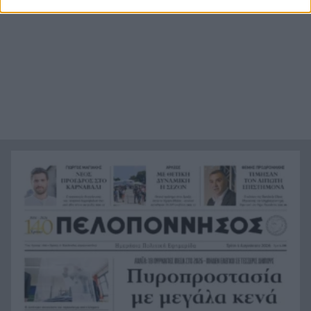
κίνητρο ήταν η ληστεία, πιθανός ο συνεργός»
Apple: Γιατί αφαίρεσε προσωρινά το Telegram
9:33
από το App Store
Πετρέλαιο: «Βουτιά» στις τιμές μετά την
9:25
ακύρωση των αμερικανικών πληγμάτων στο
Ιράν
Γυμναστική με υψηλές θερμοκρασίες: Πότε είναι
9:17
ασφαλής και πότε πρέπει να την αποφύγεις
Ιεράπετρα: Επιχείρηση του Λιμενικού για τη
9:10
διάσωση 50 μεταναστών
Αιγιάλεια – Μεσολόγγι: Εξιχνιάστηκε νέα απάτη-
9:01
μαμούθ με λεία κοσμήματα 100.000 ευρώ
Φωτιά σε Βοιωτία και Δυτική Αττική: Στον
8:51
ανακριτή ο δήμαρχος και ο τεχνικός για
κακούργημα