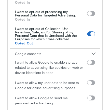
Opted In
I want to opt-out of processing my
Personal Data for Targeted Advertising.
Opted In
I want to opt-out of Collection, Use,
Retention, Sale, and/or Sharing of my
ΡΟΗ ΕΙΔΗΣΕΩΝ
Personal Data that Is Unrelated with the
Purposes for which it was collected.
Ο Ατρόμητος ρίχνει βάρος στη δουλειά, έρχεται
Opted Out
10:54
ενίσχυση
Google consents
Δυτική Αχαΐα: Συνελήφθη πατέρας για έκθεση
10:47
I want to allow Google to enable storage
ανηλίκου
related to advertising like cookies on web or
device identifiers in apps.
Ουάσινγκτον: Μαίνεται για τρίτη ήμερα η
10:44
πυρκαγιά στο Σποκάν
I want to allow my user data to be sent to
Google for online advertising purposes.
Δολοφονία Βρετανίδας στην Κυψέλη: Η διπλή
10:41
ζωή του Αφγανού πυγμάχου και το «λάθος» με
I want to allow Google to send me
το GPS
ΟΛΕΣ ΟΙ ΕΙΔΗΣΕΙΣ
personalized advertising.
Ηττα για την Εθνική Νέων Γυναικών στο