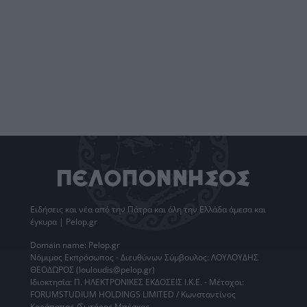
Ειδήσεις
και νέα από την
Πάτρα
και όλη την Ελλάδα άμεσα και
έγκυρα | Pelop.gr
Domain name: Pelop.gr
Νόμιμος Εκπρόσωπος - Διευθύνων Σύμβουλος: ΛΟΥΛΟΥΔΗΣ
ΘΕΟΔΩΡΟΣ (louloudis@pelop.gr)
Ιδιοκτησία: Π. ΗΛΕΚΤΡΟΝΙΚΕΣ ΕΚΔΟΣΕΙΣ Ι.Κ.Ε. - Μέτοχοι:
FORUMSTUDIUM HOLDINGS LIMITED / Κωνσταντίνος
Καράπαπας /Σωτήρης Μπέσκος