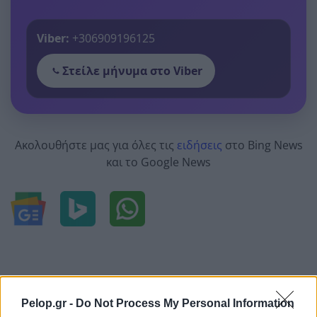
Viber:
+306909196125
Στείλε μήνυμα στο Viber
Ακολουθήστε μας για όλες τις
ειδήσεις
στο Bing News
και το Google News
Pelop.gr -
Do Not Process My Personal Information