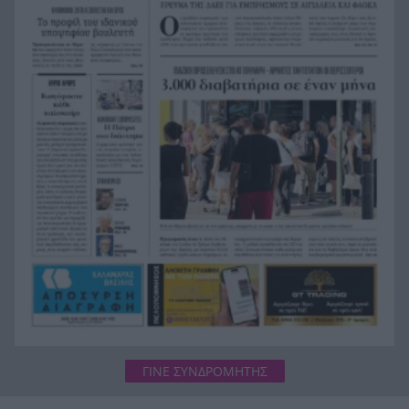
Διεθνές κύκλωμα «κόκκινου χρυσού» στη
8:43
Σκόπελο: Πώς η ΑΑΔΕ ξεσκέπασε λεηλασία του
βυθού
Παρέμβαση Μητσοτάκη στο Politico: Έκτακτος
8:35
μηχανμός ΕΕ για το Μεταναστευτικό
ΓΙΝΕ ΣΥΝΔΡΟΜΗΤΗΣ