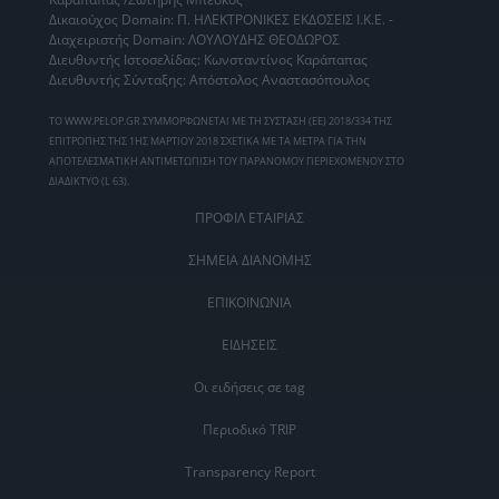
Δικαιούχος Domain: Π. ΗΛΕΚΤΡΟΝΙΚΕΣ ΕΚΔΟΣΕΙΣ Ι.Κ.Ε. -
Διαχειριστής Domain: ΛΟΥΛΟΥΔΗΣ ΘΕΟΔΩΡΟΣ
Διευθυντής Ιστοσελίδας: Κωνσταντίνος Καράπαπας
Διευθυντής Σύνταξης: Απόστολος Αναστασόπουλος
ΤΟ WWW.PELOP.GR ΣΥΜΜΟΡΦΩΝΕΤΑΙ ΜΕ ΤΗ ΣΥΣΤΑΣΗ (ΕΕ) 2018/334 ΤΗΣ
ΕΠΙΤΡΟΠΗΣ ΤΗΣ 1ΗΣ ΜΑΡΤΙΟΥ 2018 ΣΧΕΤΙΚΑ ΜΕ ΤΑ ΜΕΤΡΑ ΓΙΑ ΤΗΝ
ΑΠΟΤΕΛΕΣΜΑΤΙΚΗ ΑΝΤΙΜΕΤΩΠΙΣΗ ΤΟΥ ΠΑΡΑΝΟΜΟΥ ΠΕΡΙΕΧΟΜΕΝΟΥ ΣΤΟ
ΔΙΑΔΙΚΤΥΟ (L 63).
ΠΡΟΦΙΛ ΕΤΑΙΡΙΑΣ
ΣΗΜΕΙΑ ΔΙΑΝΟΜΗΣ
ΕΠΙΚΟΙΝΩΝΙΑ
ΕΙΔΗΣΕΙΣ
Οι ειδήσεις σε tag
Περιοδικό TRIP
Transparency Report