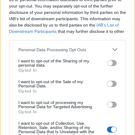
έχετε ξαναδεί
your opt-out. You may separately opt-out of the further
disclosure of your personal information by third parties on the
IAB’s list of downstream participants. This information may
also be disclosed by us to third parties on the
IAB’s List of
Downstream Participants
that may further disclose it to other
third parties.
Please note that this website/app uses one or more Google
Personal Data Processing Opt Outs
services and may gather and store information including but
not limited to your visit or usage behaviour. You may click to
I want to opt-out of the Sharing of my
personal data.
grant or deny consent to Google and its third-party tags to
Opted In
use your data for below specified purposes in below Google
consent section.
I want to opt-out of the Sale of my
Personal Data.
Opted In
Εκατομμύρια οδηγοί «εγκαταλείπουν» το Google Maps
για αυτή την εφαρμογή: Δεν έχει διαφημίσεις και δεν
I want to opt-out of processing my
θέλει ίντερνετ
Personal Data for Targeted Advertising.
Opted In
I want to opt-out of Collection, Use,
Retention, Sale, and/or Sharing of my
Personal Data that Is Unrelated with the