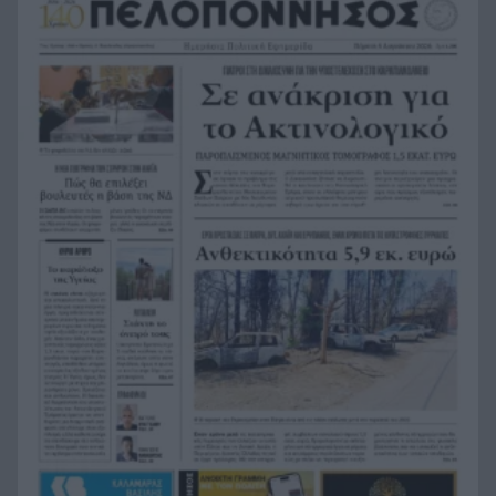
Της δώρισε το ήπαρ του και της έσωσε τη ζωή –
19:07
20 χρόνια μετά παντρεύεται τον αδελφό του
Πώς να βρω κάποιον από φωτογραφία: 5
19:02
Μέθοδοι που Λειτουργούν
Σε 24 ώρες 44 πυρκαγιές, οι 8 εξακολουθούν να
19:00
απασχολούν τις πυροσβεστικές δυνάμεις
Άνδρας έδειχνε τα γεννητικά του όργανα σε
18:55
παιδιά που έπαιζαν σε πλατεία στον Άβαντα
Αλεξανδρούπολης
Άντονι Φάουτσι: Επιτροπή της Γερουσίας τον
18:47
παραπέμπει για περιφρόνηση του Κογκρέσου –
Σιώπησε σε πάνω από 100 ερωτήσεις
Στην Εκατονταπυλιανή της Πάρου η Κατερίνα
18:43
Καινούργιου – Εκεί όπου είχε κάνει τάμα να
γίνει μητέρα