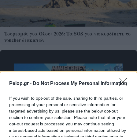
Τουρισμός για Ολους 2026: Τα SOS για να κερδίσετε το
voucher διακοπών
Pelop.gr -
Do Not Process My Personal Information
If you wish to opt-out of the sale, sharing to third parties, or
processing of your personal or sensitive information for
targeted advertising by us, please use the below opt-out
section to confirm your selection. Please note that after your
opt-out request is processed you may continue seeing
Το Minecraft έρχεται στο Nintendo Switch 2 όπως δεν το
interest-based ads based on personal information utilized by
us or personal information disclosed to third parties prior to