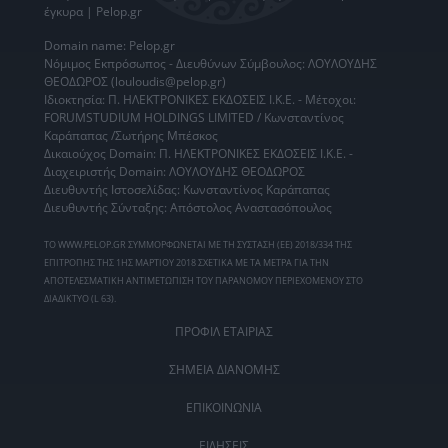
έγκυρα | Pelop.gr
Domain name: Pelop.gr
Νόμιμος Εκπρόσωπος - Διευθύνων Σύμβουλος: ΛΟΥΛΟΥΔΗΣ
ΘΕΟΔΩΡΟΣ (louloudis@pelop.gr)
Ιδιοκτησία: Π. ΗΛΕΚΤΡΟΝΙΚΕΣ ΕΚΔΟΣΕΙΣ Ι.Κ.Ε. - Μέτοχοι:
FORUMSTUDIUM HOLDINGS LIMITED / Κωνσταντίνος
Καράπαπας /Σωτήρης Μπέσκος
Δικαιούχος Domain: Π. ΗΛΕΚΤΡΟΝΙΚΕΣ ΕΚΔΟΣΕΙΣ Ι.Κ.Ε. -
Διαχειριστής Domain: ΛΟΥΛΟΥΔΗΣ ΘΕΟΔΩΡΟΣ
Διευθυντής Ιστοσελίδας: Κωνσταντίνος Καράπαπας
Διευθυντής Σύνταξης: Απόστολος Αναστασόπουλος
ΤΟ WWW.PELOP.GR ΣΥΜΜΟΡΦΩΝΕΤΑΙ ΜΕ ΤΗ ΣΥΣΤΑΣΗ (ΕΕ) 2018/334 ΤΗΣ
ΕΠΙΤΡΟΠΗΣ ΤΗΣ 1ΗΣ ΜΑΡΤΙΟΥ 2018 ΣΧΕΤΙΚΑ ΜΕ ΤΑ ΜΕΤΡΑ ΓΙΑ ΤΗΝ
ΑΠΟΤΕΛΕΣΜΑΤΙΚΗ ΑΝΤΙΜΕΤΩΠΙΣΗ ΤΟΥ ΠΑΡΑΝΟΜΟΥ ΠΕΡΙΕΧΟΜΕΝΟΥ ΣΤΟ
ΔΙΑΔΙΚΤΥΟ (L 63).
ΠΡΟΦΙΛ ΕΤΑΙΡΙΑΣ
ΣΗΜΕΙΑ ΔΙΑΝΟΜΗΣ
ΕΠΙΚΟΙΝΩΝΙΑ
ΕΙΔΗΣΕΙΣ