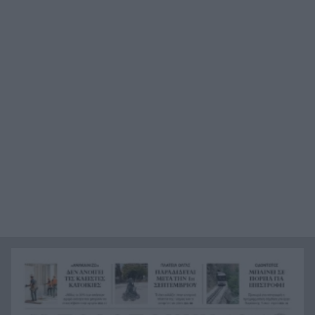
Κόκκινα τα 118 κτίρια στις 325 αυτοψίες των
20:12
πληγεισών περιοχών από τις καταστροφικές
πυρκαγιές
Η ανακοίνωση της ΕΑΠ για Βασιλάκο και
20:00
Μαμάση
Γιατί οδηγήθηκαν στη φυλακή οι οι δύο Ινδοί,
19:48
που κατηγορούνται για τη δολοφονία του
58χρονου ψυχολόγου στο Ναύπλιο, ΒΙΝΤΕΟ
Το Ιράν στέλνει μήνυμα στον Κόλπο: «Φρενάρετε
19:36
τον Τραμπ ή θα πληγούν κρίσιμες υποδομές»
«Ευγενικός, ακέραιος και ανιδιοτελής
19:24
άνθρωπος», η ανακοίνωση της οικογένειας της
38χρονης Βρετανίδας Ελίζαμπεθ Ρος
Φρίκη στη Βραζιλία σκότωσαν 15χρονο
19:12
ποδοσφαιριστή σε αγώνα ερασιτεχνικού
ποδοσφαίρου, ΒΙΝΤΕΟ