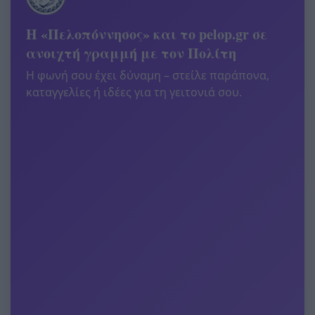
Η «Πελοπόννησος» και το pelop.gr σε
ανοιχτή γραμμή με τον Πολίτη
Η φωνή σου έχει δύναμη – στείλε παράπονα,
καταγγελίες ή ιδέες για τη γειτονιά σου.