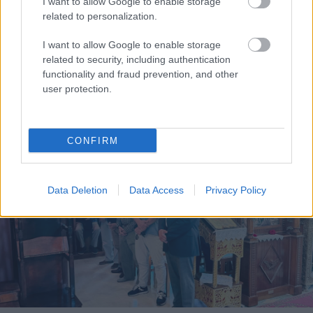
I want to allow Google to enable storage
related to personalization.
I want to allow Google to enable storage
related to security, including authentication
functionality and fraud prevention, and other
user protection.
Η Google ΑΙ ο Hassabis και η δήλωση για την θεραπεία
του καρκίνου που εξηγεί τις αλλαγές στην κορυφή
CONFIRM
Data Deletion
Data Access
Privacy Policy