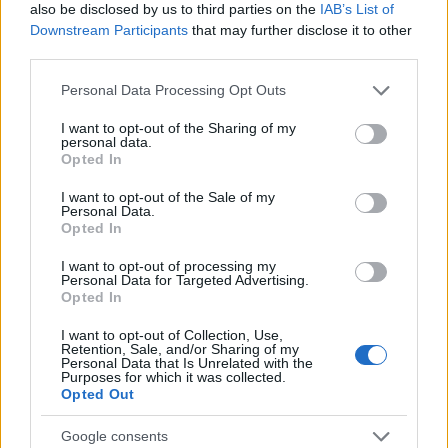
also be disclosed by us to third parties on the
IAB’s List of
Downstream Participants
that may further disclose it to other
Ξηροί καρποί: Τι συμβαίνει στο σώμα όταν τρώτε
third parties.
πάρα πολλούς
Please note that this website/app uses one or more Google
Personal Data Processing Opt Outs
services and may gather and store information including but
not limited to your visit or usage behaviour. You may click to
I want to opt-out of the Sharing of my
personal data.
grant or deny consent to Google and its third-party tags to
Opted In
use your data for below specified purposes in below Google
consent section.
I want to opt-out of the Sale of my
Personal Data.
Opted In
I want to opt-out of processing my
Personal Data for Targeted Advertising.
Opted In
I want to opt-out of Collection, Use,
Retention, Sale, and/or Sharing of my
Η Apple αποφασίζει ποιος μένει και ποιος φεύγει και
Personal Data that Is Unrelated with the
οι κανόνες δεν είναι ίδιοι για όλους
Purposes for which it was collected.
Opted Out
Google consents