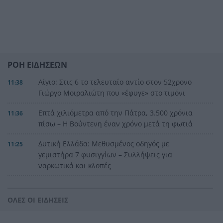
ΡΟΗ ΕΙΔΗΣΕΩΝ
Αίγιο: Στις 6 το τελευταίο αντίο στον 52χρονο
11:38
Γιώργο Μοιραλιώτη που «έφυγε» στο τιμόνι
Επτά χιλιόμετρα από την Πάτρα, 3.500 χρόνια
11:36
πίσω – Η Βούντενη έναν χρόνο μετά τη φωτιά
Δυτική Ελλάδα: Μεθυσμένος οδηγός με
11:25
γεμιστήρα 7 φυσιγγίων – Συλλήψεις για
ναρκωτικά και κλοπές
Βίντεο-σοκ από τις ΗΠΑ: Σκότωσε νύφη τη νύχτα
11:24
του γάμου της και ζητούσε να «πάει σπίτι»
ΟΛΕΣ ΟΙ ΕΙΔΗΣΕΙΣ
Μυστράς: 2,5 χρόνια με τον νεκρό πατέρα στον
11:20