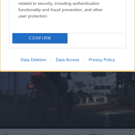
related to security, including authentication
functionality and fraud prevention, and other
user protection.
Γιατί δεν πρέπει να βάζεις ΠΟΤΕ μαχαίρι σε
CONFIRM
καρπούζι αν δεν κάνεις πρώτα αυτή την κίνηση
Data Deletion
Data Access
Privacy Policy