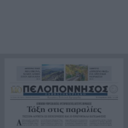
50.000 ευρώ σε τέσσερα φεστιβάλ της Δυτικής
10:12
Ελλάδας – Ποιοι πήραν επιχορήγηση από το
ΥΠΠΟ
Η νεά πολιτική γεωγραφία της Αχαΐας:
10:00
Διαφορετικές απαντήσεις, ίδια κοινωνική
ανησυχία
Ο σεισμός της Κρήτης που «γονάτισε» τον Φάρο
9:48
της Αλεξάνδρειας – Το τσουνάμι που διέσχισε τη
Μεσόγειο
Ιός Δυτικού Νείλου: 23 νέα κρούσματα σε μία
9:36
εβδομάδα – 6 νεκροί, 8 ασθενείς στη ΜΕΘ
Θερινές εκπτώσεις 2026: Η παγίδα της «μεγάλης
9:24
έκπτωσης» – Ο κανόνας των 30 ημερών
Φωτιές: Στην κατηγορία 3 όλη η Δυτική Ελλάδα –
9:20
Αυξημένη επιφυλακή σε Αχαΐα, Ηλεία και