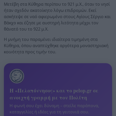
Μετέβη στα Κύθηρα περίπου το 921 μ.Χ., όταν το νησί
ήταν σχεδόν ακατοίκητο λόγω επιδρομών. Εκεί
ασκήτεψε σε ναό αφιερωμένο στους Αγίους Σέργιο και
Βάκχο και έζησε με αυστηρή λιτότητα μέχρι τον
θάνατό του το 922 μ.Χ.
Η μνήμη του παραμένει ιδιαίτερα τιμημένη στα
Κύθηρα, όπου αναπτύχθηκε αργότερα μοναστηριακή
κοινότητα προς τιμήν του.
Η «Πελοπόννησος» και το pelop.gr σε
ανοιχτή γραμμή με τον Πολίτη
Η φωνή σου έχει δύναμη – στείλε παράπονα,
καταγγελίες ή ιδέες για τη γειτονιά σου.