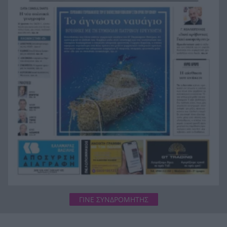
Αιτωλοακαρνανία
Τουρισμός για Όλους 2026-2027: Σήμερα οι
9:12
αιτήσεις για ΑΦΜ 7 και 8 – Voucher έως 600
ευρώ
Η αίσθηση του ανήκειν
9:00
Η mega fire των 111.732 στρεμμάτων:
8:55
Απελευθέρωσε ενέργεια αντίστοιχη με έξι
«Χιροσίμα»
ΓΙΝΕ ΣΥΝΔΡΟΜΗΤΗΣ