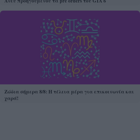
Άνευ προηγουμένου τα pre orders του GTA 6
Ζώδια σήμερα 8/8: Η τέλεια μέρα για επικοινωνία και
χαρά!