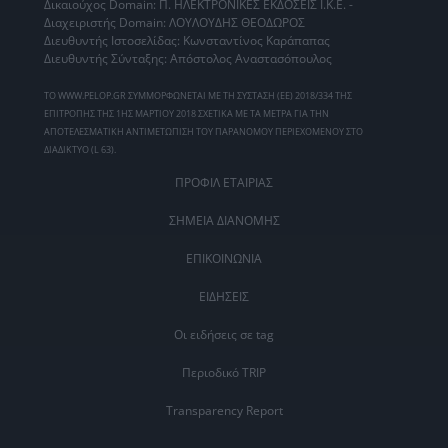
Δικαιούχος Domain: Π. ΗΛΕΚΤΡΟΝΙΚΕΣ ΕΚΔΟΣΕΙΣ Ι.Κ.Ε. -
Διαχειριστής Domain: ΛΟΥΛΟΥΔΗΣ ΘΕΟΔΩΡΟΣ
Διευθυντής Ιστοσελίδας: Κωνσταντίνος Καράπαπας
Διευθυντής Σύνταξης: Απόστολος Αναστασόπουλος
ΤΟ WWW.PELOP.GR ΣΥΜΜΟΡΦΩΝΕΤΑΙ ΜΕ ΤΗ ΣΥΣΤΑΣΗ (ΕΕ) 2018/334 ΤΗΣ
ΕΠΙΤΡΟΠΗΣ ΤΗΣ 1ΗΣ ΜΑΡΤΙΟΥ 2018 ΣΧΕΤΙΚΑ ΜΕ ΤΑ ΜΕΤΡΑ ΓΙΑ ΤΗΝ
ΑΠΟΤΕΛΕΣΜΑΤΙΚΗ ΑΝΤΙΜΕΤΩΠΙΣΗ ΤΟΥ ΠΑΡΑΝΟΜΟΥ ΠΕΡΙΕΧΟΜΕΝΟΥ ΣΤΟ
ΔΙΑΔΙΚΤΥΟ (L 63).
ΠΡΟΦΙΛ ΕΤΑΙΡΙΑΣ
ΣΗΜΕΙΑ ΔΙΑΝΟΜΗΣ
ΕΠΙΚΟΙΝΩΝΙΑ
ΕΙΔΗΣΕΙΣ
Οι ειδήσεις σε tag
Περιοδικό TRIP
Transparency Report