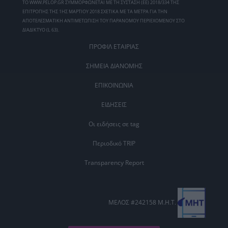
ΤΟ WWW.PELOP.GR ΣΥΜΜΟΡΦΩΝΕΤΑΙ ΜΕ ΤΗ ΣΥΣΤΑΣΗ (ΕΕ) 2018/334 ΤΗΣ
ΕΠΙΤΡΟΠΗΣ ΤΗΣ 1ΗΣ ΜΑΡΤΙΟΥ 2018 ΣΧΕΤΙΚΑ ΜΕ ΤΑ ΜΕΤΡΑ ΓΙΑ ΤΗΝ
ΑΠΟΤΕΛΕΣΜΑΤΙΚΗ ΑΝΤΙΜΕΤΩΠΙΣΗ ΤΟΥ ΠΑΡΑΝΟΜΟΥ ΠΕΡΙΕΧΟΜΕΝΟΥ ΣΤΟ
ΔΙΑΔΙΚΤΥΟ (L 63).
ΠΡΟΦΙΛ ΕΤΑΙΡΙΑΣ
ΣΗΜΕΙΑ ΔΙΑΝΟΜΗΣ
ΕΠΙΚΟΙΝΩΝΙΑ
ΕΙΔΗΣΕΙΣ
Οι ειδήσεις σε tag
Περιοδικό TRIP
Transparency Report
ΜΕΛΟΣ #242158 Μ.Η.Τ.