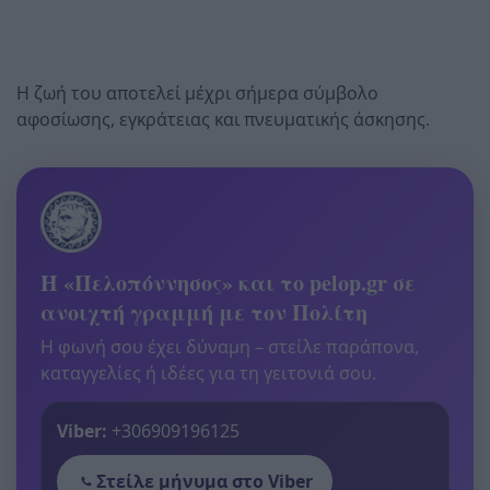
Η ζωή του αποτελεί μέχρι σήμερα σύμβολο
αφοσίωσης, εγκράτειας και πνευματικής άσκησης.
Η «Πελοπόννησος» και το pelop.gr σε
ανοιχτή γραμμή με τον Πολίτη
Η φωνή σου έχει δύναμη – στείλε παράπονα,
καταγγελίες ή ιδέες για τη γειτονιά σου.
Viber:
+306909196125
Στείλε μήνυμα στο Viber