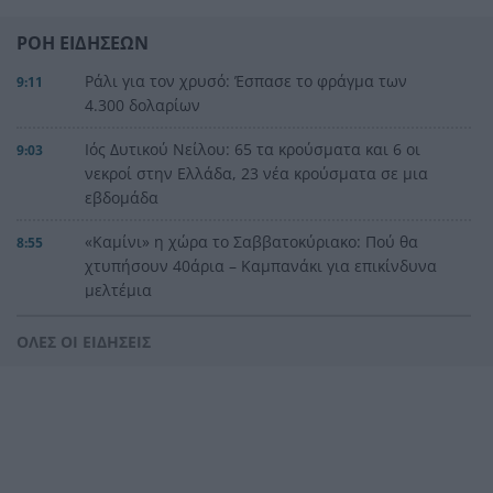
ΡΟΗ ΕΙΔΗΣΕΩΝ
Ράλι για τον χρυσό: Έσπασε το φράγμα των
9:11
4.300 δολαρίων
Ιός Δυτικού Νείλου: 65 τα κρούσματα και 6 οι
9:03
νεκροί στην Ελλάδα, 23 νέα κρούσματα σε μια
εβδομάδα
«Καμίνι» η χώρα το Σαββατοκύριακο: Πού θα
8:55
χτυπήσουν 40άρια – Καμπανάκι για επικίνδυνα
μελτέμια
Σοκ στο Μεξικό: Εκτέλεσαν εν ψυχρώ 25χρονο
8:47
ΟΛΕΣ ΟΙ ΕΙΔΗΣΕΙΣ
TikToker μπροστά στα μάτια των ακολούθων του
BINTEO
Έγκλημα στην Κυψέλη: Απολογείται ο 26χρονος
8:39
για τη δολοφονία της 38χρονης Βρετανίδας