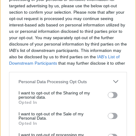
targeted advertising by us, please use the below opt-out
section to confirm your selection. Please note that after your
opt-out request is processed you may continue seeing
interest-based ads based on personal information utilized by
us or personal information disclosed to third parties prior to
your opt-out. You may separately opt-out of the further
disclosure of your personal information by third parties on the
IAB’s list of downstream participants. This information may
also be disclosed by us to third parties on the
IAB’s List of
Downstream Participants
that may further disclose it to other
Χρησιμοποιείς Google passkeys για τους κωδικούς σου;
third parties.
Και όμως μπορούν να τους κλέψουν
Please note that this website/app uses one or more Google
Personal Data Processing Opt Outs
services and may gather and store information including but
not limited to your visit or usage behaviour. You may click to
I want to opt-out of the Sharing of my
personal data.
grant or deny consent to Google and its third-party tags to
Opted In
use your data for below specified purposes in below Google
consent section.
I want to opt-out of the Sale of my
Personal Data.
Opted In
I want to opt-out of processing my