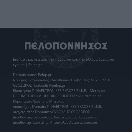
Ειδήσεις
και νέα από την
Πάτρα
και όλη την Ελλάδα άμεσα και
έγκυρα | Pelop.gr
Domain name: Pelop.gr
Νόμιμος Εκπρόσωπος - Διευθύνων Σύμβουλος: ΛΟΥΛΟΥΔΗΣ
ΘΕΟΔΩΡΟΣ (louloudis@pelop.gr)
Ιδιοκτησία: Π. ΗΛΕΚΤΡΟΝΙΚΕΣ ΕΚΔΟΣΕΙΣ Ι.Κ.Ε. - Μέτοχοι:
FORUMSTUDIUM HOLDINGS LIMITED / Κωνσταντίνος
Καράπαπας /Σωτήρης Μπέσκος
Δικαιούχος Domain: Π. ΗΛΕΚΤΡΟΝΙΚΕΣ ΕΚΔΟΣΕΙΣ Ι.Κ.Ε. -
Διαχειριστής Domain: ΛΟΥΛΟΥΔΗΣ ΘΕΟΔΩΡΟΣ
Διευθυντής Ιστοσελίδας: Κωνσταντίνος Καράπαπας
Διευθυντής Σύνταξης: Απόστολος Αναστασόπουλος