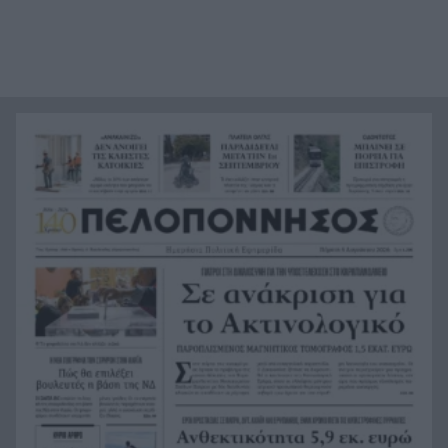
Συναγερμός στο Λασίθι: Φωτιά κοντά στο
7:38
Καρύδι, ήχησε το 112
Το παράδοξο της Υγείας
7:30
«Πολωμένο μελτέμι»: Το σπάνιο καιρικό
7:23
φαινόμενο 50ετίας που «έκαψε» Αττική και
Βοιωτία
Συναγερμός για τις πυρκαγιές: Υψηλός κίνδυνος
7:15
στη Δυτ. Ελλάδα, ποιες περιοχές βρίσκονται στο
«κόκκινο»
Καιρός: «Ψήνεται» η χώρα με 38άρια – Βοριάδες
7:06
έως 7 μποφόρ και τοπικές καταιγίδες, η
πρόγνωση για την Πάτρα
Προσοχή στο πιάτο: Οι τροφές που μπορεί να
23:22
«συγκρουστούν» με φάρμακα
Σύγκρουση ελικοπτέρων στην Ψάθα: Στο
23:05