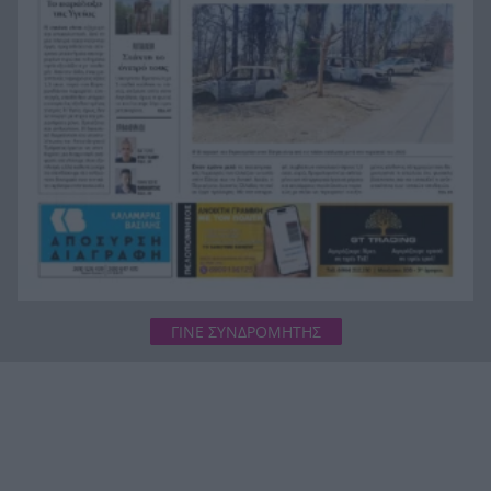
μικροσκόπιο ο συντονισμός της επιχείρησης
«Φωτιές-ανεμοστρόβιλοι»: Το σπάνιο φαινόμενο
22:53
που κάνει τις πυρκαγιές ακόμη πιο επικίνδυνες
στην Ευρώπη
Ουκρανία: Η αόρατη σύγκρουση της τεχνολογίας
22:45
– Drones, δορυφόροι και AI στην πρώτη γραμμή
ΓΙΝΕ ΣΥΝΔΡΟΜΗΤΗΣ