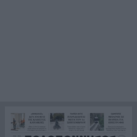
“φιλόζωους”»
«Ένα τέταρτο γινόταν ΚΑΡΠΑ. Δεν βρίσκαμε
21:48
σημάδια ζωής», συγκλονίζει ο ναυαγοσώστης
για τον πνιγμό στα Μάλια
Ο καύσωνας λιώνει τους Σλοβάκους, ρεκόρ με
21:36
42,2 βαθμούς Κελσίου
Άρτα: Συνελήφθησαν ο διευθυντής κι ο τεχνικός
21:24
ασφαλείας του ΔΕΔΔΗΕ
Τραγικό περιστατικό, τράκαρε με αγριογούρουνο
21:12
στη Β. Εύβοια και έχασε τη ζωή του
Αλλάζουν τα πάντα στη Δανία λόγω της
21:00
τεχνικής νοημοσύνης, οι μαθητές θα
παρουσιάσουν προφορικά τις εργασίες τους
Το τελευταίο «αντίο» στην τελετή αποτέφρωσης
20:36
του συντονιστή που σκοτώθηκε μετά τη