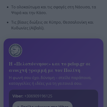
Το ολοκαύτωμα και τις σφαγές στη Νάουσα, τα
Ψαρά και την Κάσο.
Τις βίαιες διώξεις σε Κύπρο, Θεσσαλονίκη και
Κυδωνίες (Αϊβαλί).
Η «Πελοπόννησος» και το pelop.gr σε
ανοιχτή γραμμή με τον Πολίτη
Η φωνή σου έχει δύναμη – στείλε παράπονα,
καταγγελίες ή ιδέες για τη γειτονιά σου.
Viber:
+306909196125
Στείλε μήνυμα στο Viber