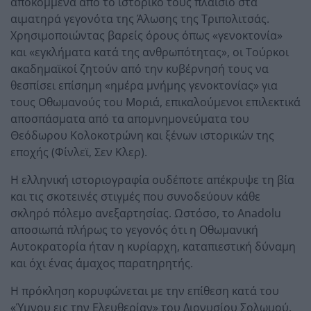
αποκομμένα από το ιστορικό τους πλαίσιο στα
αιματηρά γεγονότα της Άλωσης της Τριπολιτσάς.
Χρησιμοποιώντας βαρείς όρους όπως «γενοκτονία»
και «εγκλήματα κατά της ανθρωπότητας», οι Τούρκοι
ακαδημαϊκοί ζητούν από την κυβέρνησή τους να
θεσπίσει επίσημη «ημέρα μνήμης γενοκτονίας» για
τους Οθωμανούς του Μοριά, επικαλούμενοι επιλεκτικά
αποσπάσματα από τα απομνημονεύματα του
Θεόδωρου Κολοκοτρώνη και ξένων ιστορικών της
εποχής (Φίνλεϊ, Σεν Κλερ).
Η ελληνική ιστοριογραφία ουδέποτε απέκρυψε τη βία
και τις σκοτεινές στιγμές που συνοδεύουν κάθε
σκληρό πόλεμο ανεξαρτησίας. Ωστόσο, το Anadolu
αποσιωπά πλήρως το γεγονός ότι η Οθωμανική
Αυτοκρατορία ήταν η κυρίαρχη, καταπιεστική δύναμη
και όχι ένας άμαχος παρατηρητής.
Η πρόκληση κορυφώνεται με την επίθεση κατά του
«Ύμνου εις την Ελευθερίαν» του Διονυσίου Σολωμού.