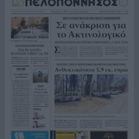
σύγκρουση ελικοπτέρων στην Ψάθα, ΦΩΤΟ
Στιγμές αγωνίας και θρίλερ στο Αίγιο: Οδηγός
20:24
λεωφορείου έχασε τις αισθήσεις του και τη ζωή
του! ΦΩΤΟ
Κόκκινα τα 118 κτίρια στις 325 αυτοψίες των
20:12
πληγεισών περιοχών από τις καταστροφικές
πυρκαγιές
Η ανακοίνωση της ΕΑΠ για Βασιλάκο και
20:00
Μαμάση
Γιατί οδηγήθηκαν στη φυλακή οι οι δύο Ινδοί,
19:48
που κατηγορούνται για τη δολοφονία του
58χρονου ψυχολόγου στο Ναύπλιο, ΒΙΝΤΕΟ