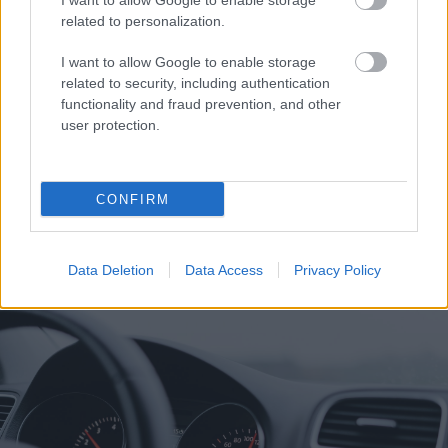
I want to allow Google to enable storage
related to personalization.
I want to allow Google to enable storage
related to security, including authentication
functionality and fraud prevention, and other
user protection.
CONFIRM
Η εορτή της Μεταμόρφωσης στον Ψαθόπυργο ΦΩΤΟ
Data Deletion
Data Access
Privacy Policy