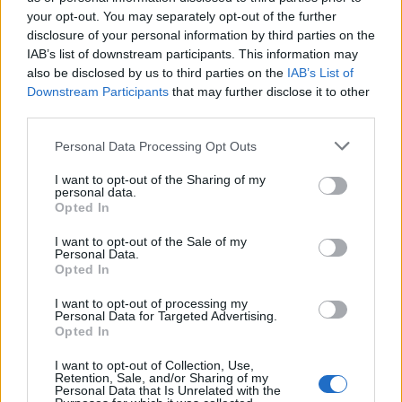
Με λαμπρότητα ο εορτασμός της Μεταμορφώσεως του
your opt-out. You may separately opt-out of the further
Σωτήρος στην Οβρυά ΦΩΤΟ
disclosure of your personal information by third parties on the
IAB’s list of downstream participants. This information may
also be disclosed by us to third parties on the
IAB’s List of
Downstream Participants
that may further disclose it to other
third parties.
Please note that this website/app uses one or more Google
Personal Data Processing Opt Outs
services and may gather and store information including but
not limited to your visit or usage behaviour. You may click to
I want to opt-out of the Sharing of my
personal data.
grant or deny consent to Google and its third-party tags to
Opted In
use your data for below specified purposes in below Google
consent section.
I want to opt-out of the Sale of my
Personal Data.
Opted In
I want to opt-out of processing my
Personal Data for Targeted Advertising.
Opted In
I want to opt-out of Collection, Use,
Retention, Sale, and/or Sharing of my
Τουρισμός για Ολους 2026: Τα SOS για να κερδίσετε το
Personal Data that Is Unrelated with the
voucher διακοπών