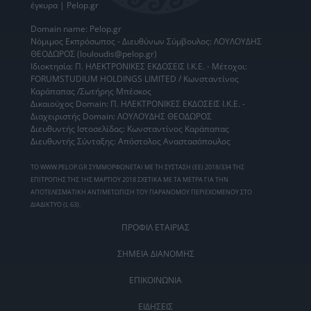
έγκυρα | Pelop.gr
Domain name: Pelop.gr
Νόμιμος Εκπρόσωπος - Διευθύνων Σύμβουλος: ΛΟΥΛΟΥΔΗΣ
ΘΕΟΔΩΡΟΣ (louloudis@pelop.gr)
Ιδιοκτησία: Π. ΗΛΕΚΤΡΟΝΙΚΕΣ ΕΚΔΟΣΕΙΣ Ι.Κ.Ε. - Μέτοχοι:
FORUMSTUDIUM HOLDINGS LIMITED / Κωνσταντίνος
Καράπαπας /Σωτήρης Μπέσκος
Δικαιούχος Domain: Π. ΗΛΕΚΤΡΟΝΙΚΕΣ ΕΚΔΟΣΕΙΣ Ι.Κ.Ε. -
Διαχειριστής Domain: ΛΟΥΛΟΥΔΗΣ ΘΕΟΔΩΡΟΣ
Διευθυντής Ιστοσελίδας: Κωνσταντίνος Καράπαπας
Διευθυντής Σύνταξης: Απόστολος Αναστασόπουλος
ΤΟ WWW.PELOP.GR ΣΥΜΜΟΡΦΩΝΕΤΑΙ ΜΕ ΤΗ ΣΥΣΤΑΣΗ (ΕΕ) 2018/334 ΤΗΣ
ΕΠΙΤΡΟΠΗΣ ΤΗΣ 1ΗΣ ΜΑΡΤΙΟΥ 2018 ΣΧΕΤΙΚΑ ΜΕ ΤΑ ΜΕΤΡΑ ΓΙΑ ΤΗΝ
ΑΠΟΤΕΛΕΣΜΑΤΙΚΗ ΑΝΤΙΜΕΤΩΠΙΣΗ ΤΟΥ ΠΑΡΑΝΟΜΟΥ ΠΕΡΙΕΧΟΜΕΝΟΥ ΣΤΟ
ΔΙΑΔΙΚΤΥΟ (L 63).
ΠΡΟΦΙΛ ΕΤΑΙΡΙΑΣ
ΣΗΜΕΙΑ ΔΙΑΝΟΜΗΣ
ΕΠΙΚΟΙΝΩΝΙΑ
ΕΙΔΗΣΕΙΣ