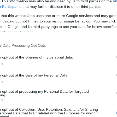
. This information may also be disclosed by us to third parties on the
IA
Participants
that may further disclose it to other third parties.
 that this website/app uses one or more Google services and may gath
including but not limited to your visit or usage behaviour. You may click 
 to Google and its third-party tags to use your data for below specifi
ogle consent section.
l Data Processing Opt Outs
o opt-out of the Sharing of my personal data.
In
o opt-out of the Sale of my Personal Data.
In
to opt-out of processing my Personal Data for Targeted
γνωριμίας, διαδραστικά εργαστήρια, μαθήματα τέχνης κα
ing.
ριο ελληνικών παραδοσιακών χορών και γαστρονομίας. Ιδι
In
ιο Πατρών, στις τάξεις Κωφών και Βαρήκοων, μέσα από την
o opt-out of Collection, Use, Retention, Sale, and/or Sharing
ι της αποδοχής.
ersonal Data that Is Unrelated with the Purposes for which it
lected.