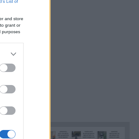
B’s List of
τζαμαρία με πλάκα
πεζοδρομίου ΒΙΝΤΕΟ
er and store
Ηράκλειο: 55χρονος έχασε
14:46
to grant or
100.000 ευρώ σε διαδικτυακή
ed purposes
επενδυτική απάτη
Καλάβρυτα: Πέντε ημέρες
14:38
γεμάτες πολιτισμό με
κορυφαία συναυλία
Πρωτοψάλτη – Πορτοκάλογλου
Μυστράς: «Μετανιωμένος ο
14:26
55χρονος που έκρυβε τον
πατέρα του στον καταψύκτη»
λέει ο δικηγόρος του
ι
Το μυστήριο με τον
14:15
αίτερα
Μοτζτάμπα Χαμενεΐ: Η
 οποία
«σκοτεινή» συνάντηση με τον
πρόεδρο του Ιράν που