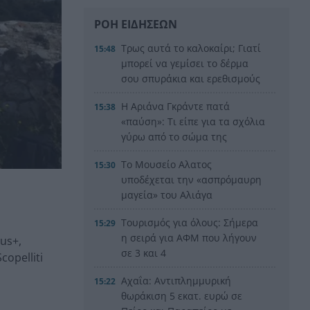
ΡΟΗ ΕΙΔΗΣΕΩΝ
Τρως αυτά το καλοκαίρι; Γιατί
15:48
μπορεί να γεμίσει το δέρμα
σου σπυράκια και ερεθισμούς
Η Αριάνα Γκράντε πατά
15:38
«παύση»: Τι είπε για τα σχόλια
γύρω από το σώμα της
Το Μουσείο Αλατος
15:30
υποδέχεται την «ασπρόμαυρη
μαγεία» του Αλιάγα
Τουρισμός για όλους: Σήμερα
15:29
η σειρά για ΑΦΜ που λήγουν
us+,
σε 3 και 4
opelliti
Αχαΐα: Αντιπλημμυρική
15:22
θωράκιση 5 εκατ. ευρώ σε