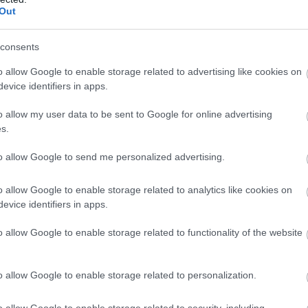
Out
ρία και τον πολιτισμό της περιοχής μέσα από επισκέψεις 
ν, στο Ρωμαϊκό Ωδείο Πατρών, στο Κάστρο Πατρών και στη
consents
o allow Google to enable storage related to advertising like cookies on
evice identifiers in apps.
o allow my user data to be sent to Google for online advertising
s.
to allow Google to send me personalized advertising.
o allow Google to enable storage related to analytics like cookies on
evice identifiers in apps.
o allow Google to enable storage related to functionality of the website
o allow Google to enable storage related to personalization.
o allow Google to enable storage related to security, including