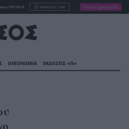
nisos FM 103.9
Ακούστε Live
Online Εφημερίδα
Σ
ΟΙΚΟΝΟΜΙΑ
ΕΚΔΟΣΕΙΣ «Π»
ου
vo