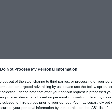
-
Do Not Process My Personal Information
to opt-out of the sale, sharing to third parties, or processing of your per
 την έφοδο στον καταυλισμό των Ρομά μετά το περιστα
formation for targeted advertising by us, please use the below opt-out s
r selection. Please note that after your opt-out request is processed y
eing interest-based ads based on personal information utilized by us or
ποδέχθηκε στην Πάτρα Ιταλούς μαθητές και εκπαιδευτικούς
disclosed to third parties prior to your opt-out. You may separately opt-
κής ανταλλαγής, δημιουργικότητας και συνεργασίας.
losure of your personal information by third parties on the IAB’s list of