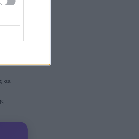
ι 2
του 1 δισ. ευρώ μέσω της νέας
ιαίτερα
ρήτρας διαφυγής – Το σχέδιο
της Ελλάδας έως το 2028
Όταν η «μάχη με το βαθύ
ικής
13:41
κράτος» ξεκινά μετά από επτά
εία της
χρόνια διακυβέρνησης
α,
nalea και
Έπεσε γεννήτρια από φορτηγό
13:37
στη διασταύρωση Μπράλου
ς
ς και
ης