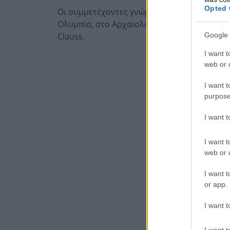
Opted 
Οι συμμετέχοντες γνώρισαν επίσης την ιστο
Ολυμπία, στο Αρχαιολογικό Μουσείο Πατρώ
Clauss.
Google 
I want t
web or d
I want t
purpose
I want 
I want t
web or d
I want t
or app.
I want t
I want t