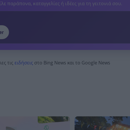
λε παράπονα, καταγγελίες ή ιδέες για τη γειτονιά σου.
er
λες τις
ειδήσεις
στο Bing News και το Google News