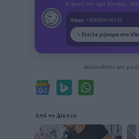
Η φωνή σου έχει δύναμη – στεί
Viber:
+306909196125
Στείλε μήνυμα στο Vib
Ακολουθήστε μας για ό
Από το Δίκτυο