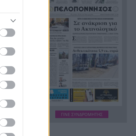
φουντώνει τα σενάρια
στην Αρχαία
ν Achaia
Υπόθεση δολοφονίας
14:10
Ελίζαμπεθ Ρος:
Προφυλακίστηκε ο 28χρονος
Αφγανός – Η κατάθεση της
συζύγου του που «φώτισε» τις
έρευνες
Μητσοτάκης: Στο επίκεντρο η
13:56
βιομηχανία – Νέο σχέδιο με
επενδύσεις, ενέργεια και
μεταποίηση
5ο Νυχτερινός Ημιμαραθώνιος
13:55
«Φάνης Τσιμιγκάτος»:
Επιλογές υψηλών
ΓΙΝΕ ΣΥΝΔΡΟΜΗΤΗΣ
προδιαγραφών και δηλώσεις
συμμετοχής
Ενεργειακές επενδύσεις άνω
13:45