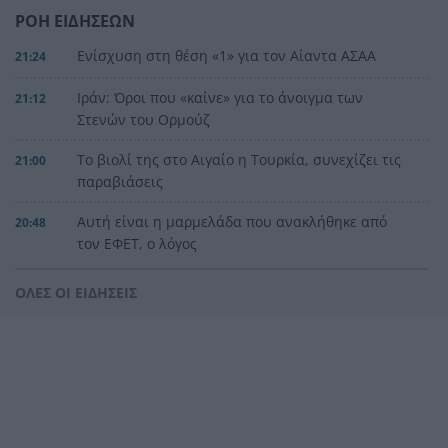
ΡΟΗ ΕΙΔΗΣΕΩΝ
Ενίσχυση στη θέση «1» για τον Αίαντα ΑΣΑΑ
21:24
Ιράν: Όροι που «καίνε» για το άνοιγμα των
21:12
Στενών του Ορμούζ
Το βιολί της στο Αιγαίο η Τουρκία, συνεχίζει τις
21:00
παραβιάσεις
Αυτή είναι η μαρμελάδα που ανακλήθηκε από
20:48
τον ΕΦΕΤ, ο λόγος
Χαμάς: Παραμένει έτοιμη να εφαρμόσει το
20:36
ΟΛΕΣ ΟΙ ΕΙΔΗΣΕΙΣ
ειρηνευτικό σχέδιο των ΗΠΑ για τη Γάζα
Φιστίκια: 6 οφέλη για καρδιά, έντερο και
20:24
σάκχαρο – Τι δείχνουν οι μελέτες
«Ας αναπαυτεί εν ειρήνη», Ρεάλ, Μπαρτσελόνα
20:12
και Ομοσπονδία Αργεντινής για τον χαμό του