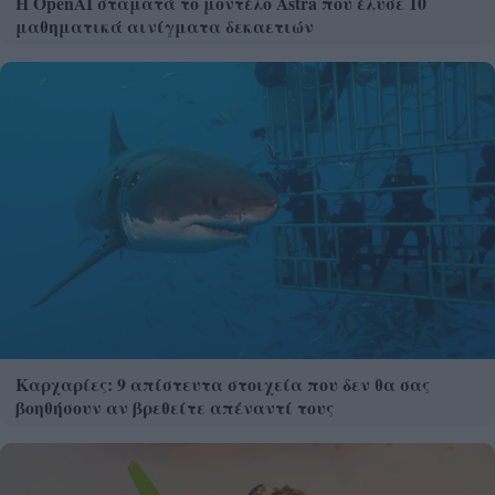
Η OpenAI σταματά το μοντέλο Astra που έλυσε 10
μαθηματικά αινίγματα δεκαετιών
Καρχαρίες: 9 απίστευτα στοιχεία που δεν θα σας
βοηθήσουν αν βρεθείτε απέναντί τους