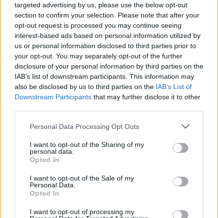
targeted advertising by us, please use the below opt-out
section to confirm your selection. Please note that after your
opt-out request is processed you may continue seeing
interest-based ads based on personal information utilized by
Ο Σύνδεσμος Καμενιανιτών – Δροβολοβιτών –
us or personal information disclosed to third parties prior to
Δεσινιωτών στα «Καμενιάνεια 2026»
your opt-out. You may separately opt-out of the further
disclosure of your personal information by third parties on the
IAB’s list of downstream participants. This information may
also be disclosed by us to third parties on the
IAB’s List of
Downstream Participants
that may further disclose it to other
third parties.
Please note that this website/app uses one or more Google
Personal Data Processing Opt Outs
services and may gather and store information including but
not limited to your visit or usage behaviour. You may click to
I want to opt-out of the Sharing of my
personal data.
grant or deny consent to Google and its third-party tags to
Opted In
use your data for below specified purposes in below Google
consent section.
I want to opt-out of the Sale of my
Personal Data.
Opted In
I want to opt-out of processing my