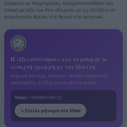
Σύμφωνα με πληροφορίες, πραγματοποιήθηκε νέα
επαφή μεταξύ των δύο πλευρών, με τις εξελίξεις να
αναμένονται άμεσα, είτε θετικά είτε αρνητικά.
Η «Πελοπόννησος» και το pelop.gr σε
ανοιχτή γραμμή με τον Πολίτη
Η φωνή σου έχει δύναμη – στείλε παράπονα,
καταγγελίες ή ιδέες για τη γειτονιά σου.
Viber:
+306909196125
Στείλε μήνυμα στο Viber