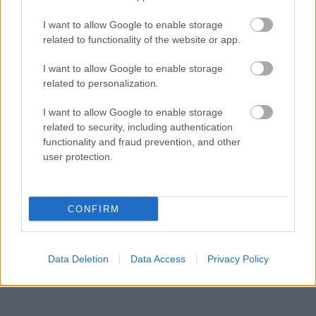
I want to allow Google to enable storage
related to functionality of the website or app.
I want to allow Google to enable storage
related to personalization.
I want to allow Google to enable storage
Κασσελάκης: Μιλά ανοιχτά για το ενδεχόμενο να
related to security, including authentication
δημιουργήσει οικογένεια με τον Tyler
functionality and fraud prevention, and other
user protection.
CONFIRM
Data Deletion
Data Access
Privacy Policy