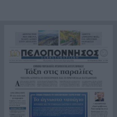
Ιόνιο η γερμανική τορπιλάκατος LS 6 του 1943
Τεράστια αρκούδα σχεδόν 300 κιλά βρέθηκε
18:48
νεκρή στην Καστοριά
Τρομερό τροχαίο με γουρούνα στον δρόμο
18:36
Μυρτιάς-Αγίου Ηλία, ΦΩΤΟ
Η Εθνική Παίδων μπροστά για μεγάλο διάστημα,
18:24
αλλά ηττήθηκε από το Ισράηλ
«Ήθελα να είναι ο φίλαθλος που θα έχει
18:12
εισιτήριο διαρκείας στον ΟΦΗ από την κοιλιά
της μάνας του!»
Τέθηκε υπό έλεγχο η φωτιά στο Κιλκίς
18:01
Πρίγκιπας Ουίλιαμ και Χάρι: Πότε συναντήθηκαν
17:51
τελευταία φορά – Στο μηδέν οι σχέσεις τους