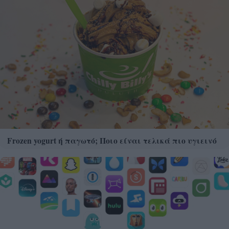
Frozen yogurt ή παγωτό; Ποιο είναι τελικά πιο υγιεινό