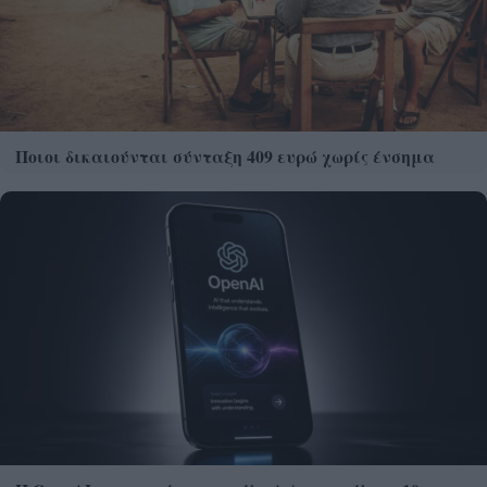
Ποιοι δικαιούνται σύνταξη 409 ευρώ χωρίς ένσημα