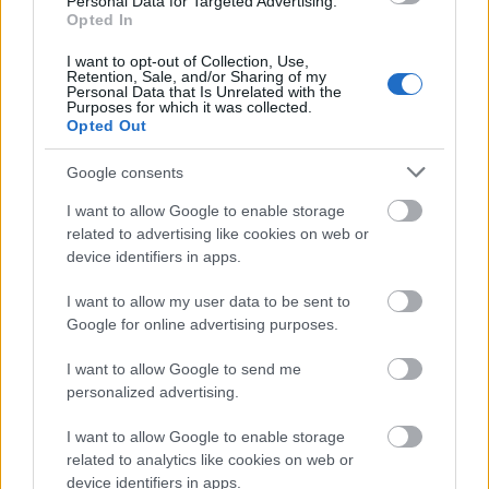
Personal Data for Targeted Advertising.
Το άθλημα της μακροζωίας: Χαρίζει έως και 5
Opted In
επιπλέον χρόνια ζωής
I want to opt-out of Collection, Use,
Retention, Sale, and/or Sharing of my
Personal Data that Is Unrelated with the
Purposes for which it was collected.
Opted Out
Google consents
I want to allow Google to enable storage
related to advertising like cookies on web or
device identifiers in apps.
I want to allow my user data to be sent to
Google for online advertising purposes.
I want to allow Google to send me
Άνευ προηγουμένου τα pre orders του GTA 6
personalized advertising.
I want to allow Google to enable storage
related to analytics like cookies on web or
device identifiers in apps.