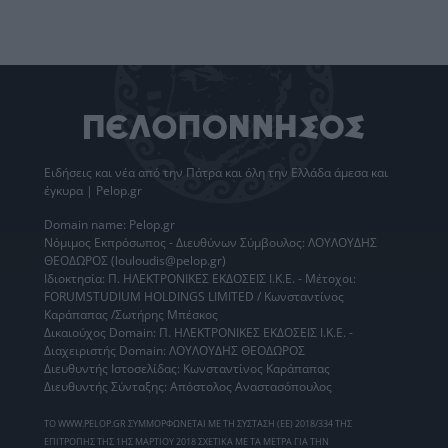
Ειδήσεις
και νέα από την
Πάτρα
και όλη την Ελλάδα άμεσα και
έγκυρα | Pelop.gr
Domain name: Pelop.gr
Νόμιμος Εκπρόσωπος - Διευθύνων Σύμβουλος: ΛΟΥΛΟΥΔΗΣ
ΘΕΟΔΩΡΟΣ (louloudis@pelop.gr)
Ιδιοκτησία: Π. ΗΛΕΚΤΡΟΝΙΚΕΣ ΕΚΔΟΣΕΙΣ Ι.Κ.Ε. - Μέτοχοι:
FORUMSTUDIUM HOLDINGS LIMITED / Κωνσταντίνος
Καράπαπας /Σωτήρης Μπέσκος
Δικαιούχος Domain: Π. ΗΛΕΚΤΡΟΝΙΚΕΣ ΕΚΔΟΣΕΙΣ Ι.Κ.Ε. -
Διαχειριστής Domain: ΛΟΥΛΟΥΔΗΣ ΘΕΟΔΩΡΟΣ
Διευθυντής Ιστοσελίδας: Κωνσταντίνος Καράπαπας
Διευθυντής Σύνταξης: Απόστολος Αναστασόπουλος
ΤΟ WWW.PELOP.GR ΣΥΜΜΟΡΦΩΝΕΤΑΙ ΜΕ ΤΗ ΣΥΣΤΑΣΗ (ΕΕ) 2018/334 ΤΗΣ
ΕΠΙΤΡΟΠΗΣ ΤΗΣ 1ΗΣ ΜΑΡΤΙΟΥ 2018 ΣΧΕΤΙΚΑ ΜΕ ΤΑ ΜΕΤΡΑ ΓΙΑ ΤΗΝ