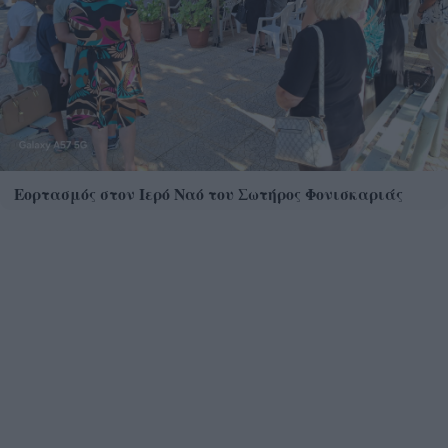
Εορτασμός στον Ιερό Ναό του Σωτήρος Φονισκαριάς