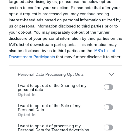
targeted advertising by us, please use the below opt-out
section to confirm your selection. Please note that after your
opt-out request is processed you may continue seeing
interest-based ads based on personal information utilized by
us or personal information disclosed to third parties prior to
your opt-out. You may separately opt-out of the further
disclosure of your personal information by third parties on the
IAB’s list of downstream participants. This information may
also be disclosed by us to third parties on the
IAB’s List of
Downstream Participants
that may further disclose it to other
third parties.
Please note that this website/app uses one or more Google
Personal Data Processing Opt Outs
Συνεργασία της Παιδικής Κατασκήνωσης στα Ροΐτικα
services and may gather and store information including but
με τον ΝΟΠ ΦΩΤΟ
not limited to your visit or usage behaviour. You may click to
I want to opt-out of the Sharing of my
personal data.
grant or deny consent to Google and its third-party tags to
Opted In
use your data for below specified purposes in below Google
consent section.
I want to opt-out of the Sale of my
Personal Data.
Opted In
I want to opt-out of processing my
Personal Data for Targeted Advertising.