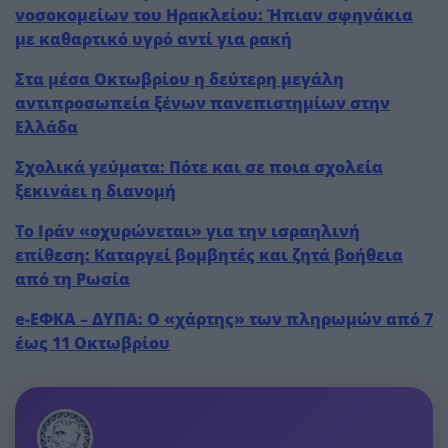
νοσοκομείων του Ηρακλείου: Ήπιαν σφηνάκια
με καθαρτικό υγρό αντί για ρακή
Στα μέσα Οκτωβρίου η δεύτερη μεγάλη
αντιπροσωπεία ξένων πανεπιστημίων στην
Ελλάδα
Σχολικά γεύματα: Πότε και σε ποια σχολεία
ξεκινάει η διανομή
Το Ιράν «οχυρώνεται» για την ισραηλινή
επίθεση: Καταργεί βομβητές και ζητά βοήθεια
από τη Ρωσία
e-ΕΦΚΑ – ΔΥΠΑ: Ο «χάρτης» των πληρωμών από 7
έως 11 Οκτωβρίου