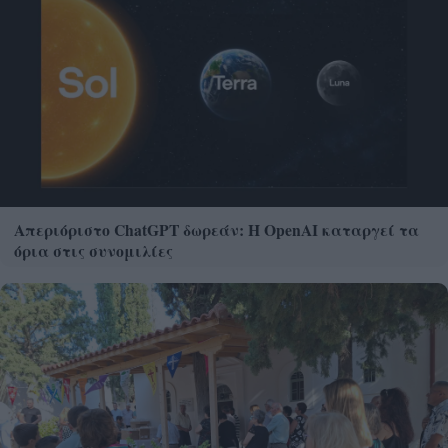
Απεριόριστο ChatGPT δωρεάν: Η OpenAI καταργεί τα
όρια στις συνομιλίες