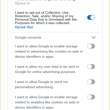
Opted In
I want to opt-out of Collection, Use,
Retention, Sale, and/or Sharing of my
Personal Data that Is Unrelated with the
Purposes for which it was collected.
Opted Out
Google consents
I want to allow Google to enable storage
«Φίλτρο» της ΑΑΔΕ στις τραπεζικές καταθέσεις: Πότε
related to advertising like cookies on web or
το χαρτζιλίκι και οι αναλήψεις θεωρούνται κρυφή
device identifiers in apps.
δωρεά
I want to allow my user data to be sent to
Google for online advertising purposes.
I want to allow Google to send me
personalized advertising.
I want to allow Google to enable storage
related to analytics like cookies on web or
device identifiers in apps.