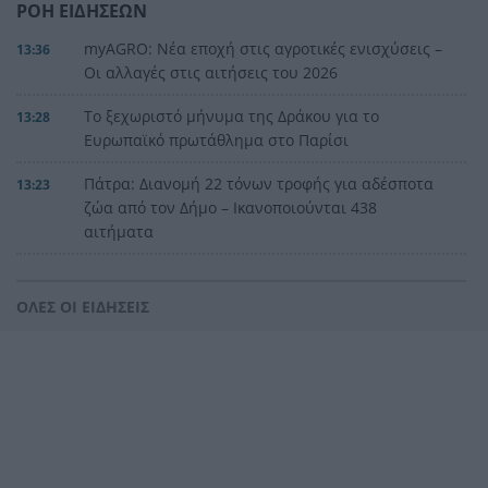
ΡΟΗ ΕΙΔΗΣΕΩΝ
myAGRO: Νέα εποχή στις αγροτικές ενισχύσεις –
13:36
Οι αλλαγές στις αιτήσεις του 2026
Το ξεχωριστό μήνυμα της Δράκου για το
13:28
Ευρωπαϊκό πρωτάθλημα στο Παρίσι
Πάτρα: Διανομή 22 τόνων τροφής για αδέσποτα
13:23
ζώα από τον Δήμο – Ικανοποιούνται 438
αιτήματα
Το «Πλήρωμα 94» στο Καρναβάλι του Κότορ, στο
13:16
Μαυροβούνιο
ΟΛΕΣ ΟΙ ΕΙΔΗΣΕΙΣ
Ο αθλητισμός στην εποχή της ανάλυσης
13:08
δεδομένων
«Στα χαρακώματα» οι συμβασιούχοι του ΕΑΠ – Η
13:01
παραίτηση Σήφη Μπουζάκη άνοιξε νέο μέτωπο
Η Εθνική Παίδων νίκησε τη Ρουμανία και
12:56