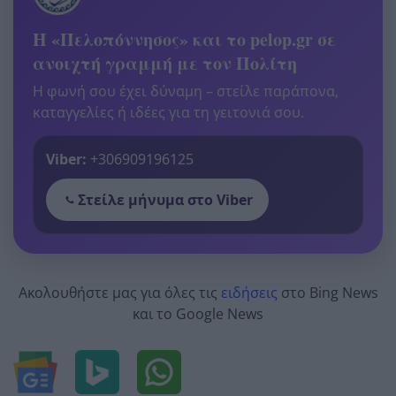
Η «Πελοπόννησος» και το pelop.gr σε
ανοιχτή γραμμή με τον Πολίτη
Η φωνή σου έχει δύναμη – στείλε παράπονα,
καταγγελίες ή ιδέες για τη γειτονιά σου.
Viber:
+306909196125
Στείλε μήνυμα στο Viber
Ακολουθήστε μας για όλες τις
ειδήσεις
στο Bing News
και το Google News