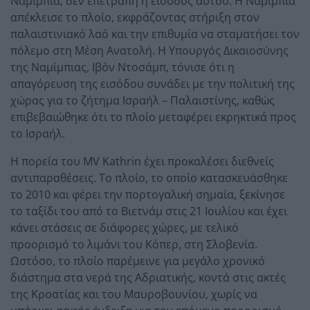
Ναμίμπια, δεν επετράπη η είσοδος αυτού. Η Ναμίμπια
απέκλεισε το πλοίο, εκφράζοντας στήριξη στον
παλαιστινιακό λαό και την επιθυμία να σταματήσει τον
πόλεμο στη Μέση Ανατολή. Η Υπουργός Δικαιοσύνης
της Ναμίμπιας, Ιβόν Ντοσάμπ, τόνισε ότι η
απαγόρευση της εισόδου συνάδει με την πολιτική της
χώρας για το ζήτημα Ισραήλ – Παλαιστίνης, καθώς
επιβεβαιώθηκε ότι το πλοίο μεταφέρει εκρηκτικά προς
το Ισραήλ.
Η πορεία του MV Kathrin έχει προκαλέσει διεθνείς
αντιπαραθέσεις. Το πλοίο, το οποίο κατασκευάσθηκε
το 2010 και φέρει την πορτογαλική σημαία, ξεκίνησε
το ταξίδι του από το Βιετνάμ στις 21 Ιουλίου και έχει
κάνει στάσεις σε διάφορες χώρες, με τελικό
προορισμό το λιμάνι του Κόπερ, στη Σλοβενία.
Ωστόσο, το πλοίο παρέμεινε για μεγάλο χρονικό
διάστημα στα νερά της Αδριατικής, κοντά στις ακτές
της Κροατίας και του Μαυροβουνίου, χωρίς να