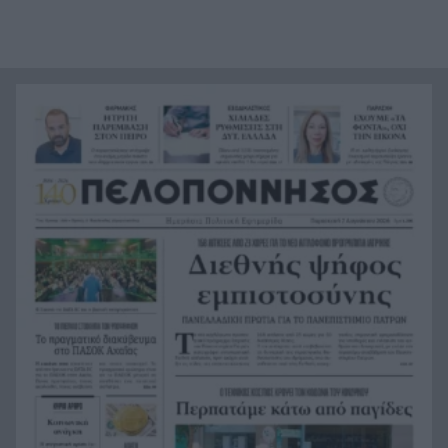
Τι θέλει να προλάβει ο Τσίπρας στον Σεπτέμβριο
12:21
με το οικονομικό του πρόγραμμα
Πάτρα: Αισιόδοξο μηνυμα από τη νέα γενιά για
12:17
την Πλατεία Υψηλών Αλωνίων
Βοιωτία: Αναστέλλεται η λειτουργία του
12:13
αιολικού πάρκου από όπου ξεκίνησε η
καταστροφική πυρκαγιά
Υπόθεση Marfin: Προθεσμία για να απολογηθεί η
12:09
46χρονη που εκδόθηκε από τη Βρετανία
Σύσκεψη ασφαλείας στη Γερμανία για το drone
12:08
στη Λειψία, τι συζήτησαν
Η Περιφέρεια βάζει πλάτη για Οδοντωτό –
12:00
Επόμενο βήμα η προγραμματική σύμβαση για
τις μελέτες
Προτάσεις για διακοπές «last minute»: Λευκάδα,
11:52