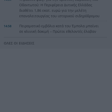
Οδοντωτού: Η Περιφέρεια Δυτικής Ελλάδας
διαθέτει 1,86 εκατ. ευρώ για την μελέτη
επαναλειτουργίας του ιστορικού σιδηρόδρομου
Πειραματικό εμβόλιο κατά του Έμπολα μπαίνει
14:58
σε κλινική δοκιμή – Πρώτοι εθελοντές έλαβαν
δόση στον Καναδά
ΟΛΕΣ ΟΙ ΕΙΔΗΣΕΙΣ
Χανιά: 64χρονος πέθανε σε πισίνα ξενοδοχείου –
14:50
Συνελήφθη ο ιδιοκτήτης
Σκιαδαρέσης: Άμεσες παρεμβάσεις στην
14:42
Κανελλοπούλου για να αντιμετωπιστούν τα
προβλήματα οδικής ασφάλειας
Νέο πρόστιμο-ρεκόρ στη Meta: 567 εκατ.
14:34
δολάρια για την ασφάλεια των παιδιών στα
social media
ΔΕΥΑΠ: Διακοπή υδροδότησης το Σάββατο στην
14:26
Παραλία Πατρών λόγω εργασιών