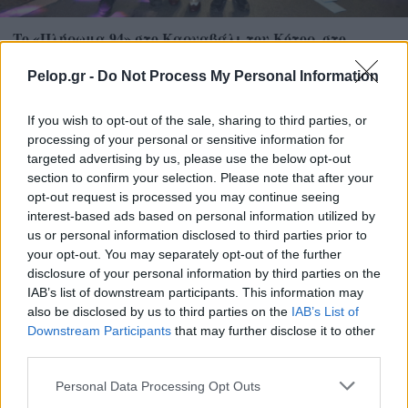
Το «Πλήρωμα 94» στο Καρναβάλι του Κότορ, στο
Μαυροβούνιο ΦΩΤΟ
Pelop.gr -
Do Not Process My Personal Information
If you wish to opt-out of the sale, sharing to third parties, or
processing of your personal or sensitive information for
targeted advertising by us, please use the below opt-out
section to confirm your selection. Please note that after your
opt-out request is processed you may continue seeing
interest-based ads based on personal information utilized by
us or personal information disclosed to third parties prior to
your opt-out. You may separately opt-out of the further
disclosure of your personal information by third parties on the
IAB’s list of downstream participants. This information may
also be disclosed by us to third parties on the
IAB’s List of
Downstream Participants
that may further disclose it to other
third parties.
«Φίλτρο» της ΑΑΔΕ στις τραπεζικές καταθέσεις: Πότε
Please note that this website/app uses one or more Google
Personal Data Processing Opt Outs
το χαρτζιλίκι και οι αναλήψεις θεωρούνται κρυφή
services and may gather and store information including but