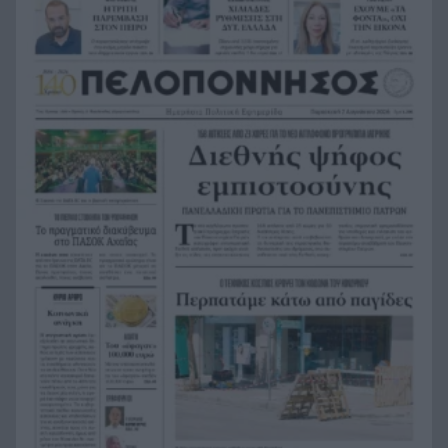
myAGRO: Νέα εποχή στις αγροτικές ενισχύσεις –
13:36
Οι αλλαγές στις αιτήσεις του 2026
Το ξεχωριστό μήνυμα της Δράκου για το
13:28
Ευρωπαϊκό πρωτάθλημα στο Παρίσι
Πάτρα: Διανομή 22 τόνων τροφής για αδέσποτα
13:23
ζώα από τον Δήμο – Ικανοποιούνται 438
αιτήματα
Το «Πλήρωμα 94» στο Καρναβάλι του Κότορ, στο
13:16
Μαυροβούνιο
Ο αθλητισμός στην εποχή της ανάλυσης
13:08
δεδομένων
«Στα χαρακώματα» οι συμβασιούχοι του ΕΑΠ – Η
13:01
παραίτηση Σήφη Μπουζάκη άνοιξε νέο μέτωπο
Η Εθνική Παίδων νίκησε τη Ρουμανία και
12:56
συνεχίζει