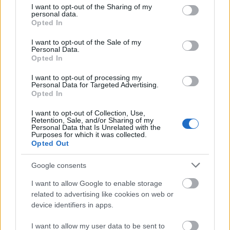
δωρεά
not limited to your visit or usage behaviour. You may click to
I want to opt-out of the Sharing of my
personal data.
grant or deny consent to Google and its third-party tags to
Opted In
use your data for below specified purposes in below Google
consent section.
I want to opt-out of the Sale of my
Personal Data.
Opted In
I want to opt-out of processing my
Personal Data for Targeted Advertising.
Opted In
I want to opt-out of Collection, Use,
Retention, Sale, and/or Sharing of my
Personal Data that Is Unrelated with the
Purposes for which it was collected.
Opted Out
Το «ντόνατ» της OpenAI: Όλα όσα ξέρουμε για την
Google consents
πρώτη της συσκευή με υπογραφή Jony Ive
I want to allow Google to enable storage
related to advertising like cookies on web or
device identifiers in apps.
I want to allow my user data to be sent to