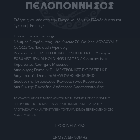
Ειδήσεις
και νέα από την
Πάτρα
και όλη την Ελλάδα άμεσα και
έγκυρα | Pelop.gr
Domain name: Pelop.gr
Νόμιμος Εκπρόσωπος - Διευθύνων Σύμβουλος: ΛΟΥΛΟΥΔΗΣ
ΘΕΟΔΩΡΟΣ (louloudis@pelop.gr)
Ιδιοκτησία: Π. ΗΛΕΚΤΡΟΝΙΚΕΣ ΕΚΔΟΣΕΙΣ Ι.Κ.Ε. - Μέτοχοι:
FORUMSTUDIUM HOLDINGS LIMITED / Κωνσταντίνος
Καράπαπας /Σωτήρης Μπέσκος
Δικαιούχος Domain: Π. ΗΛΕΚΤΡΟΝΙΚΕΣ ΕΚΔΟΣΕΙΣ Ι.Κ.Ε. -
Διαχειριστής Domain: ΛΟΥΛΟΥΔΗΣ ΘΕΟΔΩΡΟΣ
Διευθυντής Ιστοσελίδας: Κωνσταντίνος Καράπαπας
Διευθυντής Σύνταξης: Απόστολος Αναστασόπουλος
ΤΟ WWW.PELOP.GR ΣΥΜΜΟΡΦΩΝΕΤΑΙ ΜΕ ΤΗ ΣΥΣΤΑΣΗ (ΕΕ) 2018/334 ΤΗΣ
ΕΠΙΤΡΟΠΗΣ ΤΗΣ 1ΗΣ ΜΑΡΤΙΟΥ 2018 ΣΧΕΤΙΚΑ ΜΕ ΤΑ ΜΕΤΡΑ ΓΙΑ ΤΗΝ
ΑΠΟΤΕΛΕΣΜΑΤΙΚΗ ΑΝΤΙΜΕΤΩΠΙΣΗ ΤΟΥ ΠΑΡΑΝΟΜΟΥ ΠΕΡΙΕΧΟΜΕΝΟΥ ΣΤΟ
ΔΙΑΔΙΚΤΥΟ (L 63).
ΠΡΟΦΙΛ ΕΤΑΙΡΙΑΣ
ΣΗΜΕΙΑ ΔΙΑΝΟΜΗΣ