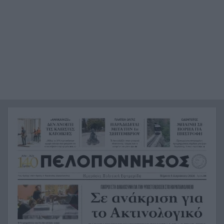
Ο καύσωνας λιώνει τους Σλοβάκους, ρεκόρ με
21:36
42,2 βαθμούς Κελσίου
Άρτα: Συνελήφθησαν ο διευθυντής κι ο τεχνικός
21:24
ασφαλείας του ΔΕΔΔΗΕ
Τραγικό περιστατικό, τράκαρε με αγριογούρουνο
21:12
στη Β. Εύβοια και έχασε τη ζωή του
Αλλάζουν τα πάντα στη Δανία λόγω της
21:00
τεχνικής νοημοσύνης, οι μαθητές θα
παρουσιάσουν προφορικά τις εργασίες τους
Το τελευταίο «αντίο» στην τελετή αποτέφρωσης
20:36
του συντονιστή που σκοτώθηκε μετά τη
σύγκρουση ελικοπτέρων στην Ψάθα, ΦΩΤΟ
Στιγμές αγωνίας και θρίλερ στο Αίγιο: Οδηγός
20:24
λεωφορείου έχασε τις αισθήσεις του και τη ζωή
του! ΦΩΤΟ
Κόκκινα τα 118 κτίρια στις 325 αυτοψίες των