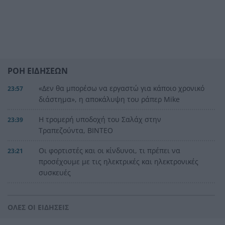
ΡΟΗ ΕΙΔΗΣΕΩΝ
«Δεν θα μπορέσω να εργαστώ για κάποιο χρονικό
23:57
διάστημα», η αποκάλυψη του ράπερ Mike
Η τρομερή υποδοχή του Σαλάχ στην
23:39
Τραπεζούντα, ΒΙΝΤΕΟ
Οι φορτιστές και οι κίνδυνοι, τι πρέπει να
23:21
προσέχουμε με τις ηλεκτρικές και ηλεκτρονικές
συσκευές
Στην Αθήνα η 46χρονη που κατηγορείται για
23:02
συμμετοχή στην τραγωδία της Marfin
ΟΛΕΣ ΟΙ ΕΙΔΗΣΕΙΣ
Ο ΠΑΟΚ τα έκανε θάλασσα και τώρα τρέχει
22:56