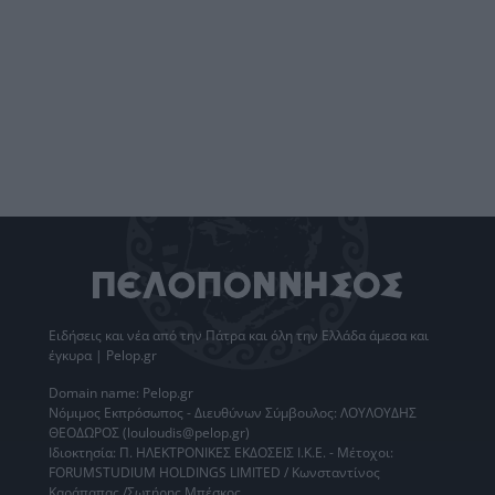
Ειδήσεις
και νέα από την
Πάτρα
και όλη την Ελλάδα άμεσα και
έγκυρα | Pelop.gr
Domain name: Pelop.gr
Νόμιμος Εκπρόσωπος - Διευθύνων Σύμβουλος: ΛΟΥΛΟΥΔΗΣ
ΘΕΟΔΩΡΟΣ (louloudis@pelop.gr)
Ιδιοκτησία: Π. ΗΛΕΚΤΡΟΝΙΚΕΣ ΕΚΔΟΣΕΙΣ Ι.Κ.Ε. - Μέτοχοι:
FORUMSTUDIUM HOLDINGS LIMITED / Κωνσταντίνος
Καράπαπας /Σωτήρης Μπέσκος