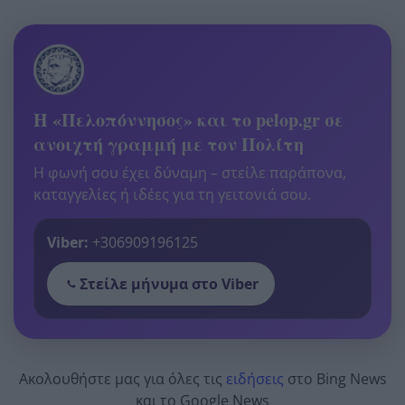
Η «Πελοπόννησος» και το pelop.gr σε
ανοιχτή γραμμή με τον Πολίτη
Η φωνή σου έχει δύναμη – στείλε παράπονα,
καταγγελίες ή ιδέες για τη γειτονιά σου.
Viber:
+306909196125
Στείλε μήνυμα στο Viber
Ακολουθήστε μας για όλες τις
ειδήσεις
στο Bing News
και το Google News