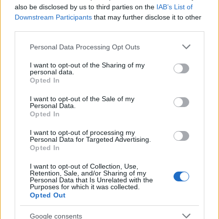
also be disclosed by us to third parties on the
IAB’s List of
Downstream Participants
that may further disclose it to other
third parties.
Please note that this website/app uses one or more Google
Personal Data Processing Opt Outs
services and may gather and store information including but
not limited to your visit or usage behaviour. You may click to
I want to opt-out of the Sharing of my
personal data.
grant or deny consent to Google and its third-party tags to
Opted In
use your data for below specified purposes in below Google
consent section.
I want to opt-out of the Sale of my
Personal Data.
Opted In
I want to opt-out of processing my
Personal Data for Targeted Advertising.
Opted In
Με λαμπρότητα ο εορτασμός της Μεταμορφώσεως του
I want to opt-out of Collection, Use,
Σωτήρος στην Οβρυά ΦΩΤΟ
Retention, Sale, and/or Sharing of my
Personal Data that Is Unrelated with the
Purposes for which it was collected.
Opted Out
Google consents