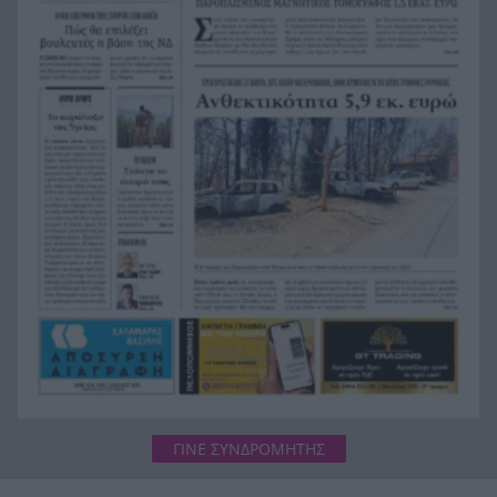
20:12
πληγεισών περιοχών από τις καταστροφικές
πυρκαγιές
Η ανακοίνωση της ΕΑΠ για Βασιλάκο και
20:00
Μαμάση
Γιατί οδηγήθηκαν στη φυλακή οι οι δύο Ινδοί,
19:48
που κατηγορούνται για τη δολοφονία του
58χρονου ψυχολόγου στο Ναύπλιο, ΒΙΝΤΕΟ
ΓΙΝΕ ΣΥΝΔΡΟΜΗΤΗΣ