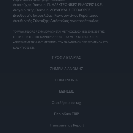
Δικαιούχος Domain: Π. ΗΛΕΚΤΡΟΝΙΚΕΣ ΕΚΔΟΣΕΙΣ Ι.Κ.Ε. -
Διαχειριστής Domain: ΛΟΥΛΟΥΔΗΣ ΘΕΟΔΩΡΟΣ
Διευθυντής Ιστοσελίδας: Κωνσταντίνος Καράπαπας
Διευθυντής Σύνταξης: Απόστολος Αναστασόπουλος
ΤΟ WWW.PELOP.GR ΣΥΜΜΟΡΦΩΝΕΤΑΙ ΜΕ ΤΗ ΣΥΣΤΑΣΗ (ΕΕ) 2018/334 ΤΗΣ
ΕΠΙΤΡΟΠΗΣ ΤΗΣ 1ΗΣ ΜΑΡΤΙΟΥ 2018 ΣΧΕΤΙΚΑ ΜΕ ΤΑ ΜΕΤΡΑ ΓΙΑ ΤΗΝ
ΑΠΟΤΕΛΕΣΜΑΤΙΚΗ ΑΝΤΙΜΕΤΩΠΙΣΗ ΤΟΥ ΠΑΡΑΝΟΜΟΥ ΠΕΡΙΕΧΟΜΕΝΟΥ ΣΤΟ
ΔΙΑΔΙΚΤΥΟ (L 63).
ΠΡΟΦΙΛ ΕΤΑΙΡΙΑΣ
ΣΗΜΕΙΑ ΔΙΑΝΟΜΗΣ
ΕΠΙΚΟΙΝΩΝΙΑ
ΕΙΔΗΣΕΙΣ
Οι ειδήσεις σε tag
Περιοδικό TRIP
Transparency Report