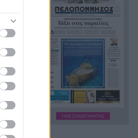
Οι πνιγμοί είναι συνήθως
20:00
«βουβοί»: Η διασώστρια
Δήμητρα Παναγιωτοπούλου
για τις εμπειρίες και το
απαιτητικό της επάγγελμα
«Λένε προδότες και
19:48
πληρωμένους όσους
αποχωρούν», διαζύγιο με
αιχμές στο κόμμα
Καρυστιανού
Η Ελλάδα θα διεκδικήσει την
19:36
9η θέση στο Παγκόσμιο
πρωτάθλημα Παίδων
Τεσσάρων χρονών παιδί
19:24
βρέθηκε νεκρό σε πισίνα στην
ΓΙΝΕ ΣΥΝΔΡΟΜΗΤΗΣ
Πάρο, ανείπωτη τραγωδία
Μπαράζ συλλήψεων για
19:12