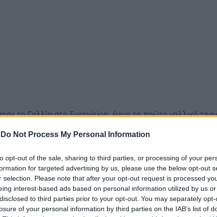
σε τη Γαλλία στη Eurovision, έγινε το πρώτο γαλλικό τρα
. streams.
-
Do Not Process My Personal Information
Γάλλου τραγουδιστή απέσπασαν διθυραμβικά σχόλια από τ
ν μεγάλο νικητή.
to opt-out of the sale, sharing to third parties, or processing of your per
formation for targeted advertising by us, please use the below opt-out s
 τον κόσμο με ένα βίντεο που ανέβασε στον λογαριασμό τ
r selection. Please note that after your opt-out request is processed y
eing interest-based ads based on personal information utilized by us or
disclosed to third parties prior to your opt-out. You may separately opt-
νω αυτό το βίντεο γιατί νιώθω πραγματικά συγκινημένος. Ε
losure of your personal information by third parties on the IAB’s list of