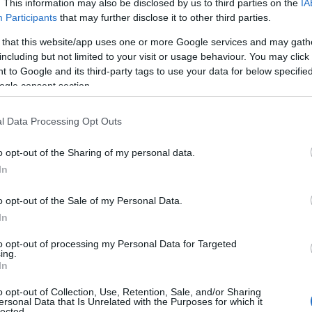
ε ένα ιστορικό ρεκόρ με το Mon Amour. Έγινε το γαλλικό
. This information may also be disclosed by us to third parties on the
IA
Participants
that may further disclose it to other third parties.
 Spotify, μέσα σε 24 ώρες. Ήταν περισσότερα από 2.000.00
 that this website/app uses one or more Google services and may gath
including but not limited to your visit or usage behaviour. You may click 
 to Google and its third-party tags to use your data for below specifi
ogle consent section.
l Data Processing Opt Outs
o opt-out of the Sharing of my personal data.
In
o opt-out of the Sale of my Personal Data.
In
to opt-out of processing my Personal Data for Targeted
ing.
In
o opt-out of Collection, Use, Retention, Sale, and/or Sharing
ersonal Data that Is Unrelated with the Purposes for which it
lected.