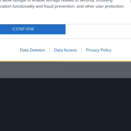
cation functionality and fraud prevention, and other user protection.
CONFIRM
Data Deletion
Data Access
Privacy Policy
τη SLIMANE (@slimane)