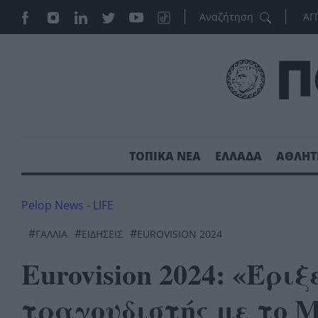
ΑΓ
ΤΟΠΙΚΑ ΝΕΑ
ΕΛΛΑΔΑ
ΑΘΛΗΤ
Pelop News
-
LIFE
#
#
#
ΓΑΛΛΊΑ
ΕΙΔΗΣΕΙΣ
EUROVISION 2024
Eurovision 2024: «Έριξ
τραγουδιστής με το 