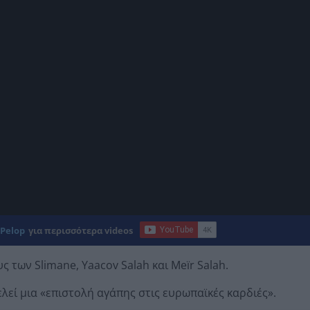
Pelop
για περισσότερα videos
ς των Slimane, Yaacov Salah και Meïr Salah.
λεί μια «επιστολή αγάπης στις ευρωπαϊκές καρδιές».