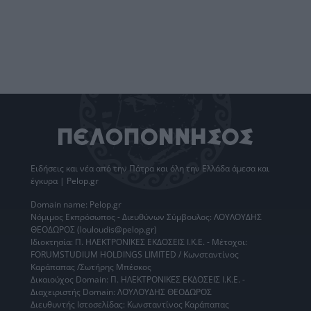
Ειδήσεις
και νέα από την
Πάτρα
και όλη την Ελλάδα άμεσα και
έγκυρα | Pelop.gr
Domain name: Pelop.gr
Νόμιμος Εκπρόσωπος - Διευθύνων Σύμβουλος: ΛΟΥΛΟΥΔΗΣ
ΘΕΟΔΩΡΟΣ (louloudis@pelop.gr)
Ιδιοκτησία: Π. ΗΛΕΚΤΡΟΝΙΚΕΣ ΕΚΔΟΣΕΙΣ Ι.Κ.Ε. - Μέτοχοι:
FORUMSTUDIUM HOLDINGS LIMITED / Κωνσταντίνος
Καράπαπας /Σωτήρης Μπέσκος
Δικαιούχος Domain: Π. ΗΛΕΚΤΡΟΝΙΚΕΣ ΕΚΔΟΣΕΙΣ Ι.Κ.Ε. -
Διαχειριστής Domain: ΛΟΥΛΟΥΔΗΣ ΘΕΟΔΩΡΟΣ
Διευθυντής Ιστοσελίδας: Κωνσταντίνος Καράπαπας