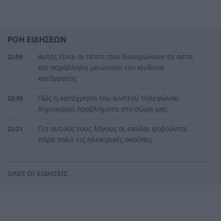
ΡΟΗ ΕΙΔΗΣΕΩΝ
Αυτές είναι οι πέντε που δυναμώνουν τα οστά
22:59
και παράλληλα μειώνουν τον κίνδυνο
κατάγματος
Πώς η κατάχρηση του κινητού τηλεφώνου
22:39
δημιουργεί προβλήματα στο σώμα μας
Για αυτούς τους λόγους οι σκύλοι φοβούνται
22:21
πάρα πολύ τις ηλεκτρικές σκούπες
Ξυλοδαρμός Βρετανού στην Κρήτη από πέντε
22:00
νεαρούς νταήδες
ΟΛΕΣ ΟΙ ΕΙΔΗΣΕΙΣ
Ευρωπαϊκό πρωτάθλημα στίβου με Τεντόγλου,
21:55
Καραλή, Στεφανίδη, Ντρισμπιώτη, Τζένγκο
Η αβλεψία στην τραγωδία της Πάρου, έτσι έγινε
21:45