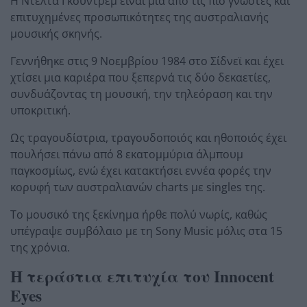
Η Ντέλτα Γκούντρεμ είναι μία από τις πιο γνωστές και
επιτυχημένες προσωπικότητες της αυστραλιανής
μουσικής σκηνής.
Γεννήθηκε στις 9 Νοεμβρίου 1984 στο Σίδνεϊ και έχει
χτίσει μια καριέρα που ξεπερνά τις δύο δεκαετίες,
συνδυάζοντας τη μουσική, την τηλεόραση και την
υποκριτική.
Ως τραγουδίστρια, τραγουδοποιός και ηθοποιός έχει
πουλήσει πάνω από 8 εκατομμύρια άλμπουμ
παγκοσμίως, ενώ έχει κατακτήσει εννέα φορές την
κορυφή των αυστραλιανών charts με singles της.
Το μουσικό της ξεκίνημα ήρθε πολύ νωρίς, καθώς
υπέγραψε συμβόλαιο με τη Sony Music μόλις στα 15
της χρόνια.
Η τεράστια επιτυχία του Innocent
Eyes