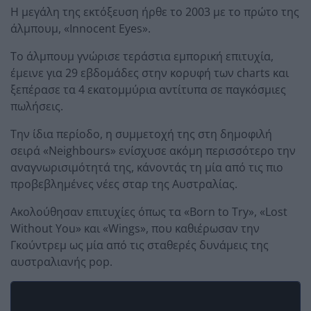
Η μεγάλη της εκτόξευση ήρθε το 2003 με το πρώτο της
άλμπουμ, «Innocent Eyes».
Το άλμπουμ γνώρισε τεράστια εμπορική επιτυχία,
έμεινε για 29 εβδομάδες στην κορυφή των charts και
ξεπέρασε τα 4 εκατομμύρια αντίτυπα σε παγκόσμιες
πωλήσεις.
Την ίδια περίοδο, η συμμετοχή της στη δημοφιλή
σειρά «Neighbours» ενίσχυσε ακόμη περισσότερο την
αναγνωρισιμότητά της, κάνοντάς τη μία από τις πιο
προβεβλημένες νέες σταρ της Αυστραλίας.
Ακολούθησαν επιτυχίες όπως τα «Born to Try», «Lost
Without You» και «Wings», που καθιέρωσαν την
Γκούντρεμ ως μία από τις σταθερές δυνάμεις της
αυστραλιανής pop.