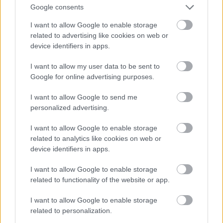
Google consents
Eurovision 2026: Οι δύο Έλληνες πίσω από το
I want to allow Google to enable storage
τραγούδι της Βουλγαρίας
related to advertising like cookies on web or
Eurovision 2026: Όταν η μουσική συναντά την
device identifiers in apps.
πολιτική – Τα τραγούδια που σημάδεψαν την
Ευρώπη
I want to allow my user data to be sent to
Eurovision 2026: «Φωτιά» στα προγνωστικά
Google for online advertising purposes.
πριν τον μεγάλο τελικό – Ανατροπές από τη
I want to allow Google to send me
σειρά εμφάνισης
personalized advertising.
I want to allow Google to enable storage
related to analytics like cookies on web or
device identifiers in apps.
I want to allow Google to enable storage
Η «Πελοπόννησος» και το pelop.gr σε
related to functionality of the website or app.
ανοιχτή γραμμή με τον Πολίτη
I want to allow Google to enable storage
Η φωνή σου έχει δύναμη – στείλε παράπονα,
related to personalization.
καταγγελίες ή ιδέες για τη γειτονιά σου.