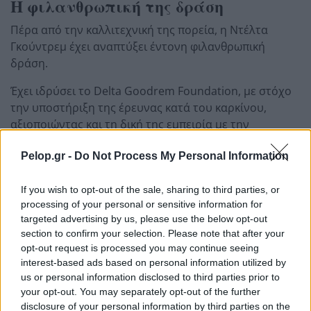
Η φιλανθρωπική της δράση
Πέρα από την καλλιτεχνική της πορεία, η Ντέλτα
Γκούντρεμ έχει αναπτύξει έντονη φιλανθρωπική
δράση.
Έχει ιδρύσει το Delta Goodrem Foundation, με στόχο
την υποστήριξη της έρευνας κατά του καρκίνου,
αξιοποιώντας και τη δική της εμπειρία με την
ασθένεια.
Pelop.gr -
Do Not Process My Personal Information
Η συμμετοχή της στη Eurovision 2026 με το «Eclipse»
προσθέτει ακόμη ένα μεγάλο κεφάλαιο στην καριέρα
If you wish to opt-out of the sale, sharing to third parties, or
της, ενώ για την Αυστραλία δημιουργεί μια σπάνια
processing of your personal or sensitive information for
ευκαιρία να διεκδικήσει τη νίκη σε έναν διαγωνισμό
targeted advertising by us, please use the below opt-out
section to confirm your selection. Please note that after your
που, παρότι ευρωπαϊκός, την έχει αγκαλιάσει από το
opt-out request is processed you may continue seeing
2015.
interest-based ads based on personal information utilized by
us or personal information disclosed to third parties prior to
Αν η Αυστραλία καταφέρει τελικά να κερδίσει, η
your opt-out. You may separately opt-out of the further
Eurovision 2027 δεν θα ταξιδέψει στην άλλη άκρη του
disclosure of your personal information by third parties on the