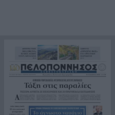
Φιστίκια: 6 οφέλη για καρδιά, έντερο και
20:24
σάκχαρο – Τι δείχνουν οι μελέτες
«Ας αναπαυτεί εν ειρήνη», Ρεάλ, Μπαρτσελόνα
20:12
και Ομοσπονδία Αργεντινής για τον χαμό του
πατέρα του Μέσι
Οι πνιγμοί είναι συνήθως «βουβοί»: Η
20:00
διασώστρια Δήμητρα Παναγιωτοπούλου για τις
εμπειρίες και το απαιτητικό της επάγγελμα
«Λένε προδότες και πληρωμένους όσους
19:48
αποχωρούν», διαζύγιο με αιχμές στο κόμμα
Καρυστιανού
Η Ελλάδα θα διεκδικήσει την 9η θέση στο
19:36
Παγκόσμιο πρωτάθλημα Παίδων
Τεσσάρων χρονών παιδί βρέθηκε νεκρό σε
19:24
πισίνα στην Πάρο, ανείπωτη τραγωδία
Μπαράζ συλλήψεων για ναρκωτικά σε Κέρκυρα
19:12