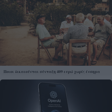
Ποιοι δικαιούνται σύνταξη 409 ευρώ χωρίς ένσημα