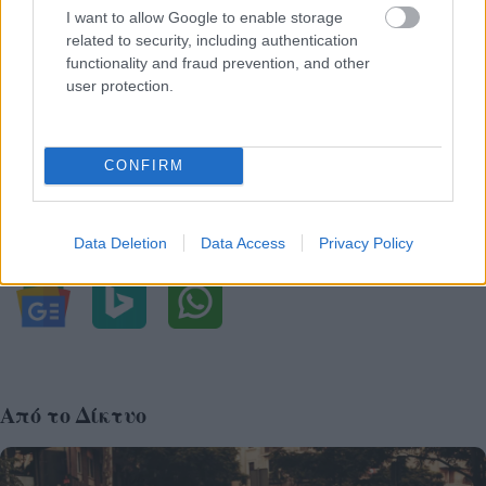
I want to allow Google to enable storage
Viber:
+306909196125
related to security, including authentication
functionality and fraud prevention, and other
user protection.
Στείλε μήνυμα στο Viber
CONFIRM
Ακολουθήστε μας για όλες τις
ειδήσεις
στο Bing News
και το Google News
Data Deletion
Data Access
Privacy Policy
Από το Δίκτυο