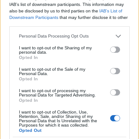
κόσμου. Θα διοργανωθεί στην Ευρώπη, σε συνεργασία
IAB’s list of downstream participants. This information may
της αυστραλιανής αποστολής με πλήρες μέλος της
also be disclosed by us to third parties on the
IAB’s List of
EBU, με τον NDR και το BBC να αποτελούν τα ονόματα
Downstream Participants
that may further disclose it to other
που έχουν συνδεθεί με αυτό το ειδικό σενάριο.
third parties.
Please note that this website/app uses one or more Google
Personal Data Processing Opt Outs
services and may gather and store information including but
not limited to your visit or usage behaviour. You may click to
I want to opt-out of the Sharing of my
personal data.
grant or deny consent to Google and its third-party tags to
Opted In
use your data for below specified purposes in below Google
consent section.
I want to opt-out of the Sale of my
Personal Data.
Opted In
I want to opt-out of processing my
Personal Data for Targeted Advertising.
Opted In
Κάνε εγγραφή στο
Pelop
για περισσότερα videos
I want to opt-out of Collection, Use,
Retention, Sale, and/or Sharing of my
Personal Data that Is Unrelated with the
Purposes for which it was collected.
Opted Out
ΔΙΑΒΑΣΤΕ ΕΠΙΣΗΣ: