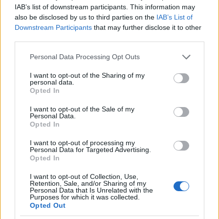
IAB’s list of downstream participants. This information may
also be disclosed by us to third parties on the
IAB’s List of
Downstream Participants
that may further disclose it to other
third parties.
Please note that this website/app uses one or more Google
Personal Data Processing Opt Outs
Υπάρχει στο έργο και ένας υπόγειος θυμός
services and may gather and store information including but
απέναντι σε όσα επιβάλλονται στον άνθρωπο από
not limited to your visit or usage behaviour. You may click to
I want to opt-out of the Sharing of my
μικρή ηλικία;
personal data.
grant or deny consent to Google and its third-party tags to
Opted In
use your data for below specified purposes in below Google
Ναι, υπάρχει θυμός και παράπονο στον
consent section.
I want to opt-out of the Sale of my
πρωταγωνιστή. Το καταλαβαίνεις σε αρκετές στιγμές.
Personal Data.
Opted In
Ο ρόλος του «τρελού», ο κύριος Μαραγκός, τον παίζει
I want to opt-out of processing my
καταπληκτικά. Είναι πολύ βοηθητικός, γιατί στην
Personal Data for Targeted Advertising.
ουσία δεν είναι ακριβώς τρελός. Είναι σαν να είναι ο
Opted In
ψυχολόγος του Ζαχαρία, του πρωταγωνιστή. Είναι
I want to opt-out of Collection, Use,
ένας άνθρωπος που τον βοηθάει. Δεν ακούγεται κάτι
Retention, Sale, and/or Sharing of my
Personal Data that Is Unrelated with the
παράλογο. Είναι τόσο δεμένο όλο αυτό.
Purposes for which it was collected.
Opted Out
Ο πρωταγωνιστής έχει και θυμό και παράπονο. Ο