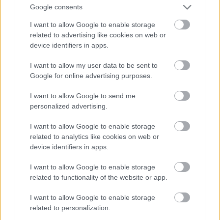
θυμός όλος βγαίνει και στο τέλος, γιατί από παντού
Google consents
τρώει το ένα χαστούκι μετά το άλλο. Δεν υπάρχει
I want to allow Google to enable storage
αποδοχή από πουθενά. Από τη δουλειά του, από τη
related to advertising like cookies on web or
μητέρα του, από τη σύντροφό του. Δεν υπάρχει κάτι
device identifiers in apps.
καλό να δει αυτός ο άνθρωπος.
I want to allow my user data to be sent to
Σε μια τόσο εσωτερική παράσταση, τι χρειάζεται
Google for online advertising purposes.
περισσότερο ένας ηθοποιός; Έλεγχο ή την τόλμη
να εκτεθεί;
I want to allow Google to send me
personalized advertising.
Πρώτα απ’ όλα χρειάζεται τόλμη. Αυτή σε οδηγεί και
σε βγάζει μπροστά. Ο έλεγχος πρέπει να υπάρχει, αλλά
I want to allow Google to enable storage
related to analytics like cookies on web or
πρέπει να είσαι διατεθειμένος, εκεί που χρειάζεται, να
device identifiers in apps.
τον αφήσεις λίγο και να ελευθερωθείς πάνω στη
σκηνή.
I want to allow Google to enable storage
related to functionality of the website or app.
Ο Αλέξανδρος Λιακόπουλος έχει κάνει μια εξαιρετική
σκηνοθεσία στο έργο. Σου περνάει όλα τα μηνύματα
I want to allow Google to enable storage
που πρέπει να σου περάσει. Η συγγραφέας, η Εύη
related to personalization.
Κολιαδήμα, είναι ψυχοθεραπεύτρια, γι’ αυτό και το