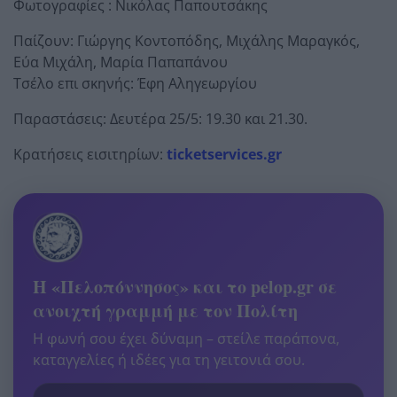
Φωτογραφίες : Νικόλας Παπουτσάκης
Παίζουν: Γιώργης Κοντοπόδης, Μιχάλης Μαραγκός,
Εύα Μιχάλη, Μαρία Παπαπάνου
Τσέλο επι σκηνής: Έφη Αληγεωργίου
Παραστάσεις: Δευτέρα 25/5: 19.30 και 21.30.
Κρατήσεις εισιτηρίων:
ticketservices.gr
Η «Πελοπόννησος» και το pelop.gr σε
ανοιχτή γραμμή με τον Πολίτη
Η φωνή σου έχει δύναμη – στείλε παράπονα,
καταγγελίες ή ιδέες για τη γειτονιά σου.