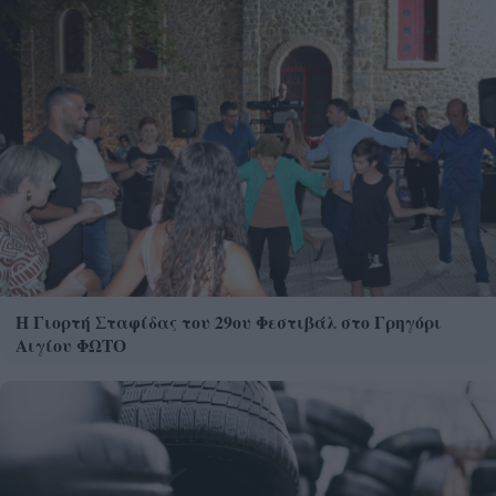
Η Γιορτή Σταφίδας του 29ου Φεστιβάλ στο Γρηγόρι
Αιγίου ΦΩΤΟ