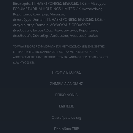
Ιδιοκτησία: Π. ΗΛΕΚΤΡΟΝΙΚΕΣ ΕΚΔΟΣΕΙΣ Ι.Κ.Ε. - Μέτοχοι:
FORUMSTUDIUM HOLDINGS LIMITED / Κωνσταντίνος
Καράπαπας /Σωτήρης Μπέσκος
Δικαιούχος Domain: Π. ΗΛΕΚΤΡΟΝΙΚΕΣ ΕΚΔΟΣΕΙΣ Ι.Κ.Ε. -
Διαχειριστής Domain: ΛΟΥΛΟΥΔΗΣ ΘΕΟΔΩΡΟΣ
Διευθυντής Ιστοσελίδας: Κωνσταντίνος Καράπαπας
Διευθυντής Σύνταξης: Απόστολος Αναστασόπουλος
ΤΟ WWW.PELOP.GR ΣΥΜΜΟΡΦΩΝΕΤΑΙ ΜΕ ΤΗ ΣΥΣΤΑΣΗ (ΕΕ) 2018/334 ΤΗΣ
ΕΠΙΤΡΟΠΗΣ ΤΗΣ 1ΗΣ ΜΑΡΤΙΟΥ 2018 ΣΧΕΤΙΚΑ ΜΕ ΤΑ ΜΕΤΡΑ ΓΙΑ ΤΗΝ
ΑΠΟΤΕΛΕΣΜΑΤΙΚΗ ΑΝΤΙΜΕΤΩΠΙΣΗ ΤΟΥ ΠΑΡΑΝΟΜΟΥ ΠΕΡΙΕΧΟΜΕΝΟΥ ΣΤΟ
ΔΙΑΔΙΚΤΥΟ (L 63).
ΠΡΟΦΙΛ ΕΤΑΙΡΙΑΣ
ΣΗΜΕΙΑ ΔΙΑΝΟΜΗΣ
ΕΠΙΚΟΙΝΩΝΙΑ
ΕΙΔΗΣΕΙΣ
Οι ειδήσεις σε tag
Περιοδικό TRIP