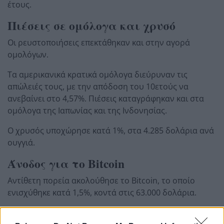
έτους.
Πιέσεις σε ομόλογα και χρυσό
Οι ρευστοποιήσεις επεκτάθηκαν και στην αγορά
ομολόγων.
Τα αμερικανικά κρατικά ομόλογα διεύρυναν τις
απώλειές τους, με την απόδοση του 10ετούς να
ανεβαίνει στο 4,57%. Πιέσεις καταγράφηκαν και στα
ομόλογα της Ιαπωνίας και της Ινδονησίας.
Ο χρυσός υποχώρησε κατά 1%, στα 4.285 δολάρια ανά
ουγγιά.
Άνοδος για το Bitcoin
Αντίθετη πορεία ακολούθησε το Bitcoin, το οποίο
ενισχύθηκε κατά 1,5%, κοντά στις 63.000 δολάρια.
Το κρυπτονόμισμα ανέκτησε το ψυχολογικό όριο των