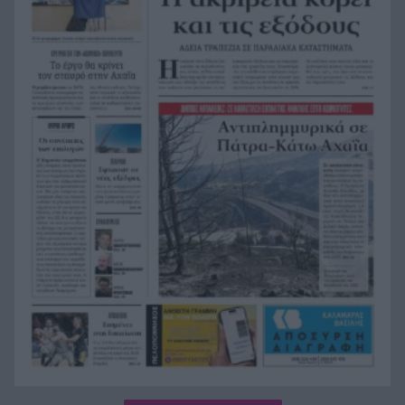
«Είχα για 2,5 χρόνια στον καταψύκτη τον νεκρό
22:48
πατέρα μου για να παίρνω τη σύνταξή του και
της μητέρας μου», σοκαριστική ομολογία για τον
Μυστρά
«Ντου» της αστυνομίας στις φυλακές Άμφισσας
22:36
και Μαλανδρίνου, βρέθηκαν ναρκωτικά και
κινητά τηλέφωνα
Ινδονησία: Πιλότος πιάστηκε να μεταφέρει στη
22:24
βαλίτσα του πάνω από 70.000 χάπια ecstasy
Σύλληψη 46χρονου γιατί επέτρεψε σε ανήλικο
22:12
γιο του να κάνει jet ski