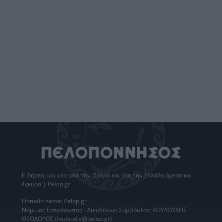
Ειδήσεις
και νέα από την
Πάτρα
και όλη την Ελλάδα άμεσα και
έγκυρα | Pelop.gr
Domain name: Pelop.gr
Νόμιμος Εκπρόσωπος - Διευθύνων Σύμβουλος: ΛΟΥΛΟΥΔΗΣ
ΘΕΟΔΩΡΟΣ (louloudis@pelop.gr)