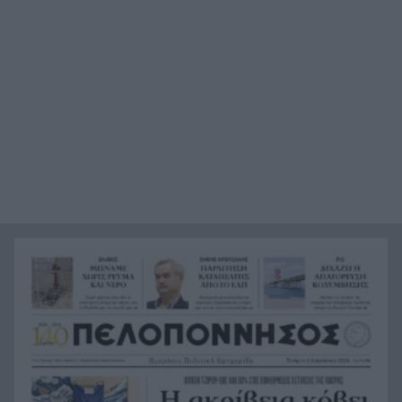
8:06
πόσο καιρό ο γιος είχε στον καταψύκτη τον
νεκρό πατέρα του;
Έρχονται 40άρια, τριήμερο καύσωνα σε όλη τη
7:52
χώρα, ο καιρός σήμερα Τετάρτη 5 Αυγούστου
2026
«Δεν αποζητώ τον έρωτα, ούτε όμως και τον
23:57
ακυρώνω», αποκαλυπτική η Ζέτα Μακρυπούλια
Το μεγάλο ρεκόρ του Κριστιάνο Ρονάλντο, που
23:39
δύσκολα θα καταρριφθεί
Νύχτα: Έβδομη σύλληψη για τις επιθέσεις σε
23:21
καταστήματα στην Πάτρα
Ο Ολυμπιακός ακίνδυνος δεν βρήκε λύσεις και
23:00
γκολ, έμεινε στο μηδέν με τη Ναϊμέγκεν
Η μεγάλη κλήρωση του Τζόκερ
22:51