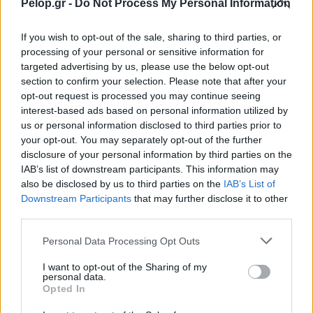
60.000 δολαρίων, το οποίο είχε χάσει προσωρινά την
Pelop.gr -
Do Not Process My Personal Information
Παρασκευή.
If you wish to opt-out of the sale, sharing to third parties, or
Παρά την ανάκαμψη, παραμένει περίπου 50%
processing of your personal or sensitive information for
χαμηλότερα από τα ιστορικά υψηλά των 126.000
targeted advertising by us, please use the below opt-out
δολαρίων που είχε καταγράψει τον περασμένο
section to confirm your selection. Please note that after your
Οκτώβριο.
opt-out request is processed you may continue seeing
interest-based ads based on personal information utilized by
ΔΙΑΒΑΣΤΕ ΕΠΙΣΗΣ:
us or personal information disclosed to third parties prior to
your opt-out. You may separately opt-out of the further
Bitcoin: Βουτιά κάτω από τα 60.000 δολάρια
disclosure of your personal information by third parties on the
Πετρέλαιο: Πτωτικές οι τιμές μετά το
IAB’s list of downstream participants. This information may
τριήμερο ράλι
also be disclosed by us to third parties on the
IAB’s List of
Downstream Participants
that may further disclose it to other
third parties.
Please note that this website/app uses one or more Google
Personal Data Processing Opt Outs
services and may gather and store information including but
not limited to your visit or usage behaviour. You may click to
I want to opt-out of the Sharing of my
personal data.
grant or deny consent to Google and its third-party tags to
Η «Πελοπόννησος» και το pelop.gr σε
Opted In
use your data for below specified purposes in below Google
ανοιχτή γραμμή με τον Πολίτη
consent section.