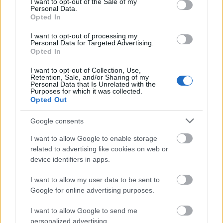
I want to opt-out of the Sale of my
Personal Data.
Η φωνή σου έχει δύναμη – στείλε παράπονα,
Opted In
καταγγελίες ή ιδέες για τη γειτονιά σου.
I want to opt-out of processing my
Personal Data for Targeted Advertising.
Viber:
+306909196125
Opted In
I want to opt-out of Collection, Use,
Στείλε μήνυμα στο Viber
Retention, Sale, and/or Sharing of my
Personal Data that Is Unrelated with the
Purposes for which it was collected.
Opted Out
Google consents
Ακολουθήστε μας για όλες τις
ειδήσεις
στο Bing News
και το Google News
I want to allow Google to enable storage
related to advertising like cookies on web or
device identifiers in apps.
I want to allow my user data to be sent to
Google for online advertising purposes.
I want to allow Google to send me
personalized advertising.