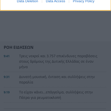
Data Deletion
Data Access
Privacy Policy
ΡΟΗ ΕΙΔΗΣΕΩΝ
Τρεις νεκροί και 3.757 επικίνδυνες παραβάσεις
9:41
στους δρόμους της Δυτικής Ελλάδας σε έναν
μήνα
Δυνατή μουσική, ένταση και συλλήψεις στην
9:31
παραλία
Το είχαν κάνει…επάγγελμα, συλλήψεις στην
9:19
Πάτρα για ρευματοκλοπή
«Μου πήρε το γραφείο στη Βουλή και όταν
9:09