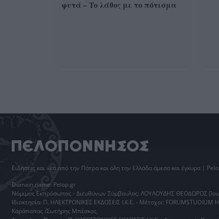
φυτά – Το λάθος με το πότισμα
Ειδήσεις
και νέα από την
Πάτρα
και όλη την Ελλάδα άμεσα και έγκυρα | Pelo
Domain name: Pelop.gr
Νόμιμος Εκπρόσωπος - Διευθύνων Σύμβουλος: ΛΟΥΛΟΥΔΗΣ ΘΕΟΔΩΡΟΣ (loul
Ιδιοκτησία: Π. ΗΛΕΚΤΡΟΝΙΚΕΣ ΕΚΔΟΣΕΙΣ Ι.Κ.Ε. - Μέτοχοι: FORUMSTUDIUM 
Καράπαπας /Σωτήρης Μπέσκος