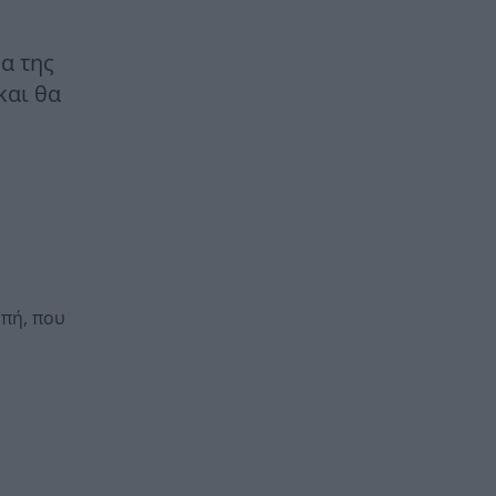
α της
και θα
οπή, που