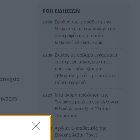
ΡΟΗ ΕΙΔΗΣΕΩΝ
Σφοδρή αντιπαράθεση του
23:59
Ντόντσιτς με την πρώην του
σύντροφό του, η οποία
διεκδικεί 43 εκατ. ευρώ!
Σκύλος με σοβαρά εγκαύματα
23:39
επέστρεψε μόνος στο σπίτι
που τον φρόντιζαν μία
εβδομάδα μετά τη φωτιά στο
στοιχεία
Πόρτο Γερμενό
Μία ακόμη πρόκληση της
23:21
10/2023
Τουρκίας μετά το νέο ελληνικό
Ειδικό Χωροταξικό Πλαίσιο
Τουρισμού
στυνομικού
ένου.
Αγγλία: Ο επιθετικός της
23:00
Εθνικής Άϊβαν Τόνεϊ
οδικών