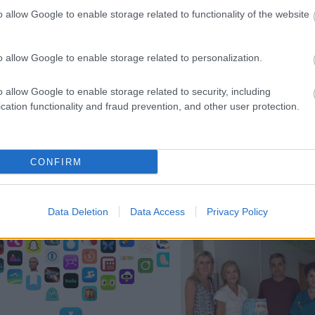
o allow Google to enable storage related to functionality of the website
o allow Google to enable storage related to personalization.
o allow Google to enable storage related to security, including
cation functionality and fraud prevention, and other user protection.
OpenAI σταματά το μοντέλο
ra που έλυσε 10 μαθηματικά
CONFIRM
Ξεσηκώθηκαν στο μεγά
νίγματα δεκαετιών
δημοτικό γλέντι με Γρ
Σαφέτη στο Δερβενάκι
Data Deletion
Data Access
Privacy Policy
ΦΩΤΟ