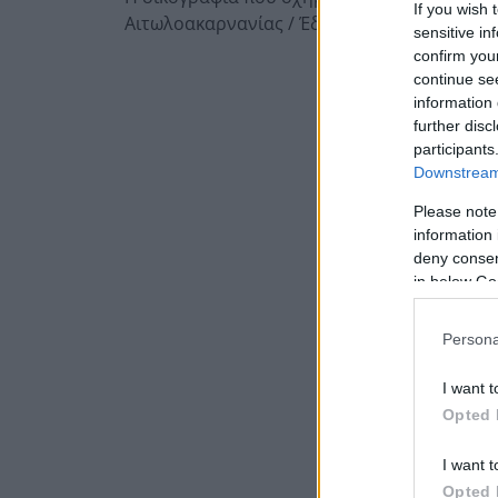
If you wish 
Αιτωλοακαρνανίας / Έδρα Αγρίνιο.
sensitive in
confirm you
continue se
information 
further disc
participants
Downstream 
Please note
information 
deny consent
in below Go
Persona
I want t
Opted 
I want t
Opted 