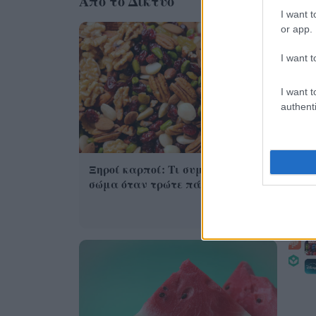
Από το Δίκτυο
I want t
or app.
I want t
I want t
authenti
Η 
Ast
Ξηροί καρποί: Τι συμβαίνει στο
αι
σώμα όταν τρώτε πάρα πολλούς