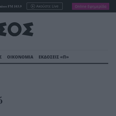
nisos FM 103.9
Ακούστε Live
Online Εφημερίδα
Σ
ΟΙΚΟΝΟΜΙΑ
ΕΚΔΟΣΕΙΣ «Π»
ό