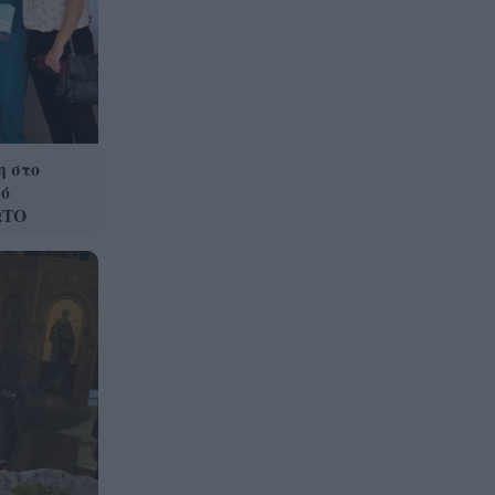
Στεφάνι Κορινθίας: Μεγάλη
20:28
φωτιά, ενισχυθήκαν οι
δυνάμεις, 11 εναέρια στη
μάχη της κατάσβεσης
Σοκ στο μπάσκετ, πέθανε
20:12
ξαφνικά ο προπονητής
η στο
Δημήτρης Καρατσώρης
ό
ΩΤΟ
Πάτρα: Σοκ, πέθανε στο
20:00
Νοσοκομείο βρέφος μόλις 8
ημερών
«Δεν υπάρχει κανένας λόγος
19:48
να φοβόμαστε ή να
αποφεύγουμε τη θάλασσα», η
Μαρίνα Βερνίκου με
λαγοκέφαλο στο χέρι