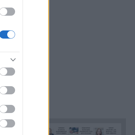
Ποινή φυλάκισης 15 μηνών
22:00
στη Βρετανίδα που μέθυσε με
τη 15χρονη κόρη της και
προκάλεσε επεισόδιο στο
Κέντρο Υγείας Σκιάθου
Πάτρα: Σφοδρή σύγκρουση
21:48
μηχανής με όχημα του
Δασαρχείου
«Πιστεύαμε ότι δεν θα βγούμε
21:36
ζωντανοί από το αεροπλάνο.
Ένα κομμάτι του προσώπου
του ήταν σαν πλαστελίνη»
Τραμπ: Δεν σταματά στο
21:24
«μπλόκο» του Ανωτάτου
Δικαστηρίου, θέλει να
απολύσει ξανά την
κυβερνήτρια της Fed Λίζα