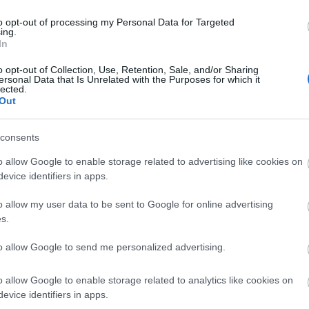
to opt-out of processing my Personal Data for Targeted
ing.
 pelop.gr σε ανοιχτή γραμμή με τον Πολίτη
In
λε παράπονα, καταγγελίες ή ιδέες για τη γειτονιά σου.
o opt-out of Collection, Use, Retention, Sale, and/or Sharing
ersonal Data that Is Unrelated with the Purposes for which it
lected.
Out
er
consents
o allow Google to enable storage related to advertising like cookies on
evice identifiers in apps.
λες τις
ειδήσεις
στο Bing News και το Google News
o allow my user data to be sent to Google for online advertising
s.
to allow Google to send me personalized advertising.
o allow Google to enable storage related to analytics like cookies on
evice identifiers in apps.