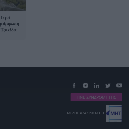
 Ιερά
αμόρφωση
 Τριάδα
ΓΙΝΕ ΣΥΝΔΡΟΜΗΤΗΣ
ΜΕΛΟΣ #242158 Μ.Η.Τ.