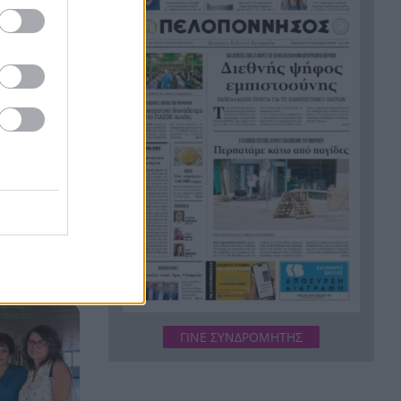
Κουκ
Η μεγάλη ιστορία του
21:12
παπαγάλου που κλάπηκε το
2017 και βρέθηκε μετά από 9
χρόνια
Φρίκη στην Κρήτη: Τουρίστας
21:00
ρωτούσε πόσο να πληρώσει
για να ασελγήσει σε 10χρονο
κορίτσι
λο
Πιάστηκε στα πράσα με 106
20:49
ίβα και
συσκευασίες χασίς σε
 ΒΙΝΤΕΟ-
προαύλιο σχολείου στο
Μαρούσι
Μαγνησία: «Aκυβέρνητο»
20:39
ΓΙΝΕ ΣΥΝΔΡΟΜΗΤΗΣ
φορτηγό έκοψε στύλο
ηλεκτροδότησης και
προσέκρουσε σε πολυκατοικία