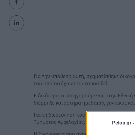
Για την υπόθεση αυτή, σχηματίσθηκε δικογ
του οποίου έχουν ταυτοποιηθεί.
Ειδικότερα, ο κατηγορούμενος στην Εθνική 
διέρρηξε κατάστημα ημεδαπής γυναίκας και 
Για τη διερεύνηση του περιστατικού διενε
Τμήματος Αμφιλοχίας, με αποτέλεσμα την ε
Pelop.gr 
Η δικογραφία που σχηματίσθηκε σε βάρος 