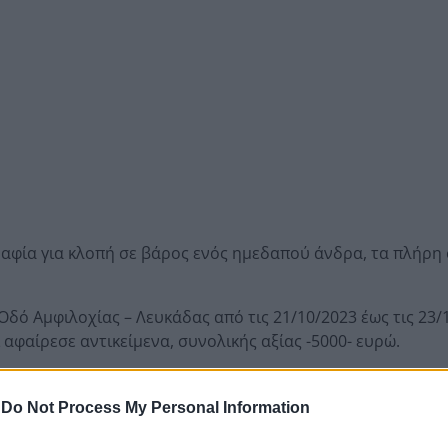
ραφία για κλοπή σε βάρος ενός ημεδαπού άνδρα, τα πλήρη 
Οδό Αμφιλοχίας – Λευκάδας από τις 21/10/2023 έως τις 23/
αφαίρεσε αντικείμενα, συνολικής αξίας -5000- ευρώ.
ργήθηκαν μεθοδικές έρευνες από τους αστυνομικούς του Α
ξιχνίαση της κλοπής και την ταυτοποίηση του κατηγορουμ
-
Do Not Process My Personal Information
του κατηγορούμενου θα υποβληθεί στον Εισαγγελέα Πρωτ