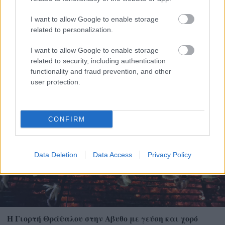
I want to allow Google to enable storage
related to personalization.
I want to allow Google to enable storage
related to security, including authentication
functionality and fraud prevention, and other
Η Apple αποφασίζει ποιος μένει και ποιος φεύγει και
user protection.
οι κανόνες δεν είναι ίδιοι για όλους
CONFIRM
Data Deletion
Data Access
Privacy Policy
Η Γιορτή Θράψαλου στην Αβυθο με γεύση και χορό