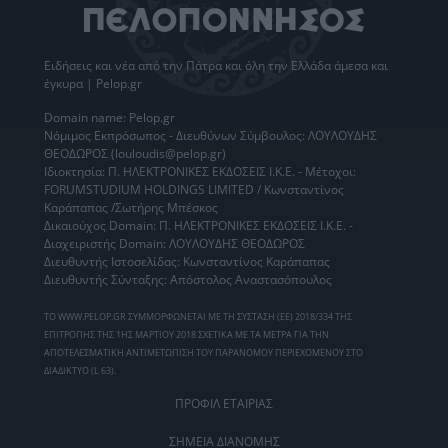
Ειδήσεις
και νέα από την
Πάτρα
και όλη την Ελλάδα άμεσα και
έγκυρα | Pelop.gr
Domain name: Pelop.gr
Νόμιμος Εκπρόσωπος - Διευθύνων Σύμβουλος: ΛΟΥΛΟΥΔΗΣ
ΘΕΟΔΩΡΟΣ (louloudis@pelop.gr)
Ιδιοκτησία: Π. ΗΛΕΚΤΡΟΝΙΚΕΣ ΕΚΔΟΣΕΙΣ Ι.Κ.Ε. - Μέτοχοι:
FORUMSTUDIUM HOLDINGS LIMITED / Κωνσταντίνος
Καράπαπας /Σωτήρης Μπέσκος
Δικαιούχος Domain: Π. ΗΛΕΚΤΡΟΝΙΚΕΣ ΕΚΔΟΣΕΙΣ Ι.Κ.Ε. -
Διαχειριστής Domain: ΛΟΥΛΟΥΔΗΣ ΘΕΟΔΩΡΟΣ
Διευθυντής Ιστοσελίδας: Κωνσταντίνος Καράπαπας
Διευθυντής Σύνταξης: Απόστολος Αναστασόπουλος
ΤΟ WWW.PELOP.GR ΣΥΜΜΟΡΦΩΝΕΤΑΙ ΜΕ ΤΗ ΣΥΣΤΑΣΗ (ΕΕ) 2018/334 ΤΗΣ
ΕΠΙΤΡΟΠΗΣ ΤΗΣ 1ΗΣ ΜΑΡΤΙΟΥ 2018 ΣΧΕΤΙΚΑ ΜΕ ΤΑ ΜΕΤΡΑ ΓΙΑ ΤΗΝ
ΑΠΟΤΕΛΕΣΜΑΤΙΚΗ ΑΝΤΙΜΕΤΩΠΙΣΗ ΤΟΥ ΠΑΡΑΝΟΜΟΥ ΠΕΡΙΕΧΟΜΕΝΟΥ ΣΤΟ
ΔΙΑΔΙΚΤΥΟ (L 63).
ΠΡΟΦΙΛ ΕΤΑΙΡΙΑΣ
ΣΗΜΕΙΑ ΔΙΑΝΟΜΗΣ