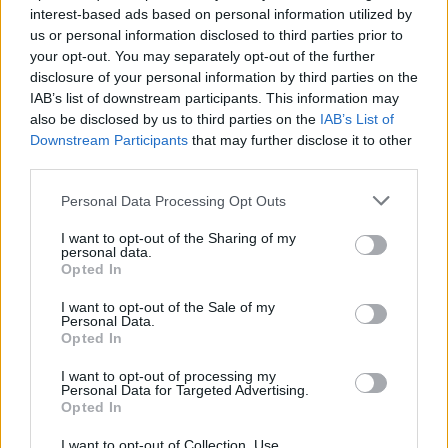
interest-based ads based on personal information utilized by
us or personal information disclosed to third parties prior to
your opt-out. You may separately opt-out of the further
disclosure of your personal information by third parties on the
IAB’s list of downstream participants. This information may
also be disclosed by us to third parties on the
IAB’s List of
Downstream Participants
that may further disclose it to other
third parties.
Please note that this website/app uses one or more Google
Personal Data Processing Opt Outs
services and may gather and store information including but
not limited to your visit or usage behaviour. You may click to
I want to opt-out of the Sharing of my
personal data.
grant or deny consent to Google and its third-party tags to
Opted In
use your data for below specified purposes in below Google
consent section.
I want to opt-out of the Sale of my
Personal Data.
Opted In
I want to opt-out of processing my
Το 5ο Τουρνουά 3on3 στην Ακράτα – Παρών ο Γιώργος
Personal Data for Targeted Advertising.
Καραμέρος ΦΩΤΟ
Opted In
I want to opt-out of Collection, Use,