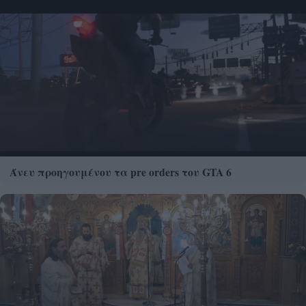
Άνευ προηγουμένου τα pre orders του GTA 6