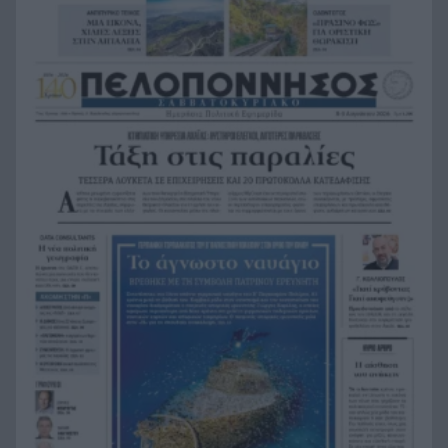
εμπειρίες και το απαιτητικό της επάγγελμα
«Λένε προδότες και πληρωμένους όσους
19:48
αποχωρούν», διαζύγιο με αιχμές στο κόμμα
Καρυστιανού
Η Ελλάδα θα διεκδικήσει την 9η θέση στο
19:36
Παγκόσμιο πρωτάθλημα Παίδων
Τεσσάρων χρονών παιδί βρέθηκε νεκρό σε
19:24
πισίνα στην Πάρο, ανείπωτη τραγωδία
Μπαράζ συλλήψεων για ναρκωτικά σε Κέρκυρα
19:12
και Λευκάδα
Στον Αστακό ολοκληρώνεται το Ράλι Ιονίου
19:04