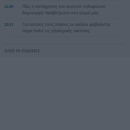
Πώς η κατάχρηση του κινητού τηλεφώνου
22:39
δημιουργεί προβλήματα στο σώμα μας
Για αυτούς τους λόγους οι σκύλοι φοβούνται
22:21
πάρα πολύ τις ηλεκτρικές σκούπες
Ξυλοδαρμός Βρετανού στην Κρήτη από πέντε
22:00
νεαρούς νταήδες
ΟΛΕΣ ΟΙ ΕΙΔΗΣΕΙΣ
Ευρωπαϊκό πρωτάθλημα στίβου με Τεντόγλου,
21:55
Καραλή, Στεφανίδη, Ντρισμπιώτη, Τζένγκο
Η αβλεψία στην τραγωδία της Πάρου, έτσι έγινε
21:45
το μεγάλο κακό με τον πνιγμό του 4χρονου,
πολλά τα ερωτηματικά
Πάνω από ένα εκατ. ευρώ τα πρόστιμα από τις
21:36
αρχές του χρόνου, νέες συλλήψεις σε Κορινθία,
Λέσβο
Ενίσχυση στη θέση «1» για τον Αίαντα ΑΣΑΑ
21:24