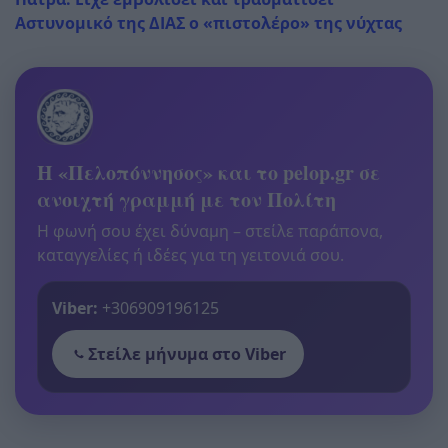
Αστυνομικό της ΔΙΑΣ ο «πιστολέρο» της νύχτας
Η «Πελοπόννησος» και το pelop.gr σε
ανοιχτή γραμμή με τον Πολίτη
Η φωνή σου έχει δύναμη – στείλε παράπονα,
καταγγελίες ή ιδέες για τη γειτονιά σου.
Viber:
+306909196125
Στείλε μήνυμα στο Viber