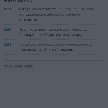
ΡΟΗ ΕΙΔΗΣΕΩΝ
Αυτές είναι οι πέντε που δυναμώνουν τα οστά
22:59
και παράλληλα μειώνουν τον κίνδυνο
κατάγματος
Πώς η κατάχρηση του κινητού τηλεφώνου
22:39
δημιουργεί προβλήματα στο σώμα μας
Για αυτούς τους λόγους οι σκύλοι φοβούνται
22:21
πάρα πολύ τις ηλεκτρικές σκούπες
Ξυλοδαρμός Βρετανού στην Κρήτη από πέντε
22:00
νεαρούς νταήδες
ΟΛΕΣ ΟΙ ΕΙΔΗΣΕΙΣ
Ευρωπαϊκό πρωτάθλημα στίβου με Τεντόγλου,
21:55
Καραλή, Στεφανίδη, Ντρισμπιώτη, Τζένγκο
Η αβλεψία στην τραγωδία της Πάρου, έτσι έγινε
21:45
το μεγάλο κακό με τον πνιγμό του 4χρονου,
πολλά τα ερωτηματικά