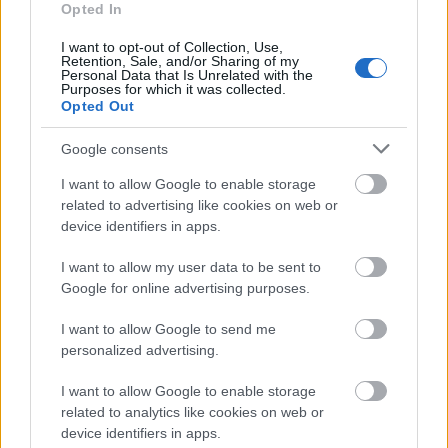
Opted In
Το άθλημα της μακροζωίας: Χαρίζει έως και 5
επιπλέον χρόνια ζωής
I want to opt-out of Collection, Use,
Retention, Sale, and/or Sharing of my
Personal Data that Is Unrelated with the
Purposes for which it was collected.
Opted Out
Google consents
I want to allow Google to enable storage
related to advertising like cookies on web or
device identifiers in apps.
I want to allow my user data to be sent to
Google for online advertising purposes.
I want to allow Google to send me
Άνευ προηγουμένου τα pre orders του GTA 6
personalized advertising.
I want to allow Google to enable storage
related to analytics like cookies on web or
device identifiers in apps.