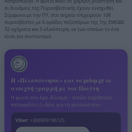
Ασπρόπυργο. Η φωτιά καίει σε χαμηλή βλάστηση και
οι δυνάμεις της Πυροσβεστικής έχουν ενισχυθεί.
Σύμφωνα με την ΠΥ, στο σημείο επιχειρούν 108
πυροσβέστες με 6 ομάδες πεζοπόρων της 1ης ΕΜΟΔΕ,
32 οχήματα και 5 ελικόπτερα, εκ των οποίων το ένα
είναι για συντονισμό.
Η «Πελοπόννησος» και το pelop.gr σε
ανοιχτή γραμμή με τον Πολίτη
Η φωνή σου έχει δύναμη – στείλε παράπονα,
καταγγελίες ή ιδέες για τη γειτονιά σου.
Viber:
+306909196125