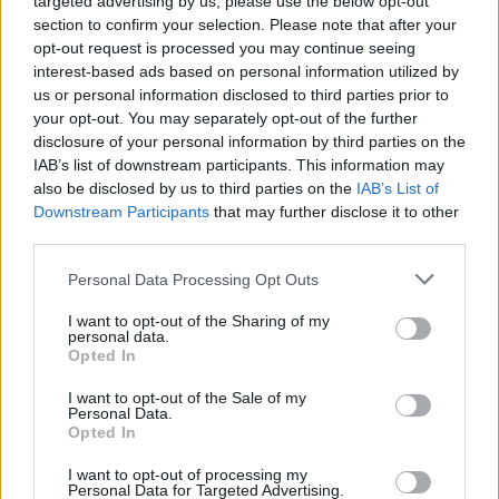
targeted advertising by us, please use the below opt-out
section to confirm your selection. Please note that after your
opt-out request is processed you may continue seeing
interest-based ads based on personal information utilized by
Η Γιορτή Θράψαλου στην Αβυθο με γεύση και χορό
us or personal information disclosed to third parties prior to
ΦΩΤΟ
your opt-out. You may separately opt-out of the further
disclosure of your personal information by third parties on the
IAB’s list of downstream participants. This information may
also be disclosed by us to third parties on the
IAB’s List of
Downstream Participants
that may further disclose it to other
third parties.
Please note that this website/app uses one or more Google
Personal Data Processing Opt Outs
services and may gather and store information including but
not limited to your visit or usage behaviour. You may click to
I want to opt-out of the Sharing of my
personal data.
grant or deny consent to Google and its third-party tags to
Opted In
use your data for below specified purposes in below Google
consent section.
I want to opt-out of the Sale of my
Personal Data.
Opted In
I want to opt-out of processing my
Personal Data for Targeted Advertising.