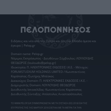
Ειδήσεις
και νέα από την
Πάτρα
και όλη την Ελλάδα άμεσα και
έγκυρα | Pelop.gr
Domain name: Pelop.gr
Νόμιμος Εκπρόσωπος - Διευθύνων Σύμβουλος: ΛΟΥΛΟΥΔΗΣ
ΘΕΟΔΩΡΟΣ (louloudis@pelop.gr)
Ιδιοκτησία: Π. ΗΛΕΚΤΡΟΝΙΚΕΣ ΕΚΔΟΣΕΙΣ Ι.Κ.Ε. - Μέτοχοι:
FORUMSTUDIUM HOLDINGS LIMITED / Κωνσταντίνος
Καράπαπας /Σωτήρης Μπέσκος
Δικαιούχος Domain: Π. ΗΛΕΚΤΡΟΝΙΚΕΣ ΕΚΔΟΣΕΙΣ Ι.Κ.Ε. -
Διαχειριστής Domain: ΛΟΥΛΟΥΔΗΣ ΘΕΟΔΩΡΟΣ
Διευθυντής Ιστοσελίδας: Κωνσταντίνος Καράπαπας
Διευθυντής Σύνταξης: Απόστολος Αναστασόπουλος
ΤΟ WWW.PELOP.GR ΣΥΜΜΟΡΦΩΝΕΤΑΙ ΜΕ ΤΗ ΣΥΣΤΑΣΗ (ΕΕ) 2018/334 ΤΗΣ
ΕΠΙΤΡΟΠΗΣ ΤΗΣ 1ΗΣ ΜΑΡΤΙΟΥ 2018 ΣΧΕΤΙΚΑ ΜΕ ΤΑ ΜΕΤΡΑ ΓΙΑ ΤΗΝ