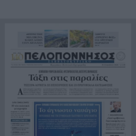
και Ομοσπονδία Αργεντινής για τον χαμό του
πατέρα του Μέσι
Οι πνιγμοί είναι συνήθως «βουβοί»: Η
20:00
διασώστρια Δήμητρα Παναγιωτοπούλου για τις
εμπειρίες και το απαιτητικό της επάγγελμα
«Λένε προδότες και πληρωμένους όσους
19:48
αποχωρούν», διαζύγιο με αιχμές στο κόμμα
Καρυστιανού
Η Ελλάδα θα διεκδικήσει την 9η θέση στο
19:36
Παγκόσμιο πρωτάθλημα Παίδων
Τεσσάρων χρονών παιδί βρέθηκε νεκρό σε
19:24
πισίνα στην Πάρο, ανείπωτη τραγωδία
Μπαράζ συλλήψεων για ναρκωτικά σε Κέρκυρα
19:12
και Λευκάδα
Στον Αστακό ολοκληρώνεται το Ράλι Ιονίου
19:04