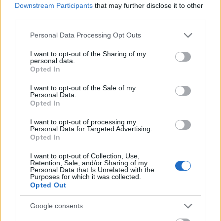
επτά ομάδες πεζοπόρων, 20 πυροσβεστικά οχήματα,
Downstream Participants
that may further disclose it to other
τρία αεροσκάφη και πέντε ελικόπτερα. Στην
third parties.
προσπάθεια κατάσβεσης συμμετέχουν επίσης
Please note that this website/app uses one or more Google
Personal Data Processing Opt Outs
εθελοντές και υδροφόρες της Τοπικής Αυτοδιοίκησης.
services and may gather and store information including but
not limited to your visit or usage behaviour. You may click to
I want to opt-out of the Sharing of my
Οι επίγειες και εναέριες δυνάμεις παραμένουν σε
personal data.
grant or deny consent to Google and its third-party tags to
αυξημένη επιφυλακή για τον πλήρη έλεγχο της
Opted In
use your data for below specified purposes in below Google
φωτιάς.
consent section.
I want to opt-out of the Sale of my
Personal Data.
Opted In
I want to opt-out of processing my
Personal Data for Targeted Advertising.
Opted In
Η «Πελοπόννησος» και το pelop.gr σε
I want to opt-out of Collection, Use,
Retention, Sale, and/or Sharing of my
ανοιχτή γραμμή με τον Πολίτη
Personal Data that Is Unrelated with the
Purposes for which it was collected.
Η φωνή σου έχει δύναμη – στείλε παράπονα,
Opted Out
καταγγελίες ή ιδέες για τη γειτονιά σου.
Google consents