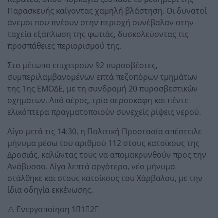
Παρασκευής καίγοντας χαμηλή βλάστηση. Οι δυνατοί
άνεμοι που πνέουν στην περιοχή συνέβαλαν στην
ταχεία εξάπλωση της φωτιάς, δυσκολεύοντας τις
προσπάθειες περιορισμού της.
Στο μέτωπο επιχειρούν 92 πυροσβέστες,
συμπεριλαμβανομένων επτά πεζοπόρων τμημάτων
της 1ης ΕΜΟΔΕ, με τη συνδρομή 20 πυροσβεστικών
οχημάτων. Από αέρος, τρία αεροσκάφη και πέντε
ελικόπτερα πραγματοποιούν συνεχείς ρίψεις νερού.
Λίγο μετά τις 14:30, η Πολιτική Προστασία απέστειλε
μήνυμα μέσω του αριθμού 112 στους κατοίκους της
Δροσιάς, καλώντας τους να απομακρυνθούν προς την
Ανάβυσσο. Λίγα λεπτά αργότερα, νέο μήνυμα
στάλθηκε και στους κατοίκους του Χάρβαλου, με την
ίδια οδηγία εκκένωσης.
⚠️ Ενεργοποίηση 1⃣1⃣2⃣