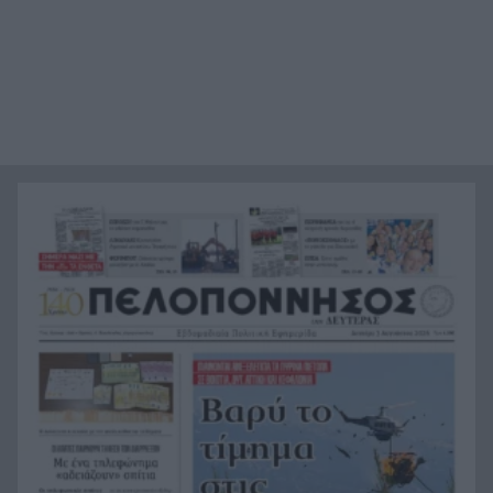
Ελληνική Ομάδα Διάσωσης Αχαΐας: Περιπολίες
21:36
πυρασφάλειας, συνδράμει σε μεγάλα πύρινα
μέτωπα, ΦΩΤΟ
Οι φλόγες έχουν ζώσει και απειλούν Λούμπα,
21:24
Ψάθα, έχουν διατεθεί 23 αεροσκάφη και 11
ελικόπτερα
Ορίστηκαν τα ματς που θα δώσει η ΑΕΚ στα
21:12
πλέι-οφς του Champions League
Δυτική Αττική: Ο χάρτης της μεγάλης
21:00
καταστροφής, πάνω από 480.000 στρέμματα
κάηκαν σε 9 χρόνια
Φωτιές: Οι ριπές ανέμου ξεπέρασαν τα 150
20:48
χιλιόμετρα την ώρα, ρεκόρ 15ετίας
Από την Κέρκυρα στην Ερείκουσα ανοίγει πανιά
20:47
το Ράλι Ιονίου
«Το βραβείο του το έδωσε στη μητέρα μας, ήταν
20:36