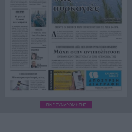
πολύ περήφανος» συγκλονίζει ο αδελφός του
αδικοχαμένου στις φωτιές πιλότου του
ελικοπτέρου
Ενίσχυση της Παναχαϊκής από την…Πορτογαλία
20:24
Καιρός: Με 37άρια, υψηλές θερμοκρασίες και
20:12
ανέμους που θα φτάσουν τα 7 μποφόρ
ΓΙΝΕ ΣΥΝΔΡΟΜΗΤΗΣ