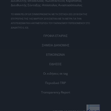
Διευθυντής Ιστοσελίδας: Κωνσταντίνος Καράπαπας
Διευθυντής Σύνταξης: Απόστολος Αναστασόπουλος
ΤΟ WWW.PELOP.GR ΣΥΜΜΟΡΦΩΝΕΤΑΙ ΜΕ ΤΗ ΣΥΣΤΑΣΗ (ΕΕ) 2018/334 ΤΗΣ
ΕΠΙΤΡΟΠΗΣ ΤΗΣ 1ΗΣ ΜΑΡΤΙΟΥ 2018 ΣΧΕΤΙΚΑ ΜΕ ΤΑ ΜΕΤΡΑ ΓΙΑ ΤΗΝ
ΑΠΟΤΕΛΕΣΜΑΤΙΚΗ ΑΝΤΙΜΕΤΩΠΙΣΗ ΤΟΥ ΠΑΡΑΝΟΜΟΥ ΠΕΡΙΕΧΟΜΕΝΟΥ ΣΤΟ
ΔΙΑΔΙΚΤΥΟ (L 63).
ΠΡΟΦΙΛ ΕΤΑΙΡΙΑΣ
ΣΗΜΕΙΑ ΔΙΑΝΟΜΗΣ
ΕΠΙΚΟΙΝΩΝΙΑ
ΕΙΔΗΣΕΙΣ
Οι ειδήσεις σε tag
Περιοδικό TRIP
Transparency Report