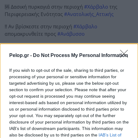
🆘 Δασική πυρκαγιά στην περιοχή
#Χάρβαλο
της
Περιφερειακής Ενότητας
#Ανατολικής_Αττικής
‼️ Αν βρίσκεστε στην περιοχή
#Χάρβαλο
απομακρυνθείτε προς
#Ανάβυσσο
‼️ Ακολουθείτε τις οδηγίες των Αρχών
Pelop.gr -
Do Not Process My Personal Information
ℹ️
https://t.co/kexUnlnGMV
@pyrosvestiki
@hellenicpolice
— 112 Greece (@112Greece)
August 8, 2025
If you wish to opt-out of the sale, sharing to third parties, or
processing of your personal or sensitive information for
Αρχική Ενημέρωση:
Σε εξέλιξη βρίσκεται φωτιά που
targeted advertising by us, please use the below opt-out
section to confirm your selection. Please note that after your
ξέσπασε το μεσημέρι της Παρασκευής στην περιοχή
opt-out request is processed you may continue seeing
Μανούτσο στην Κερατέα, καίγοντας ξερά χόρτα σε
interest-based ads based on personal information utilized by
οικοπεδικό χώρο. Αν και στην περιοχή υπάρχουν
us or personal information disclosed to third parties prior to
διάσπαρτες κατοικίες, μέχρι στιγμής δεν υπάρχει
your opt-out. You may separately opt-out of the further
απειλή για σπίτια, σύμφωνα με την Πυροσβεστική.
disclosure of your personal information by third parties on the
IAB’s list of downstream participants. This information may
Επί τόπου επιχειρούν 92 πυροσβέστες, ενισχυμένοι με
also be disclosed by us to third parties on the
IAB’s List of