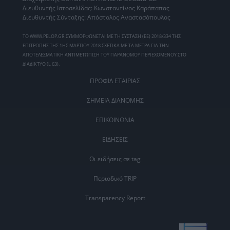
Διευθυντής Ιστοσελίδας: Κωνσταντίνος Καράπαπας
Διευθυντής Σύνταξης: Απόστολος Αναστασόπουλος
ΤΟ WWW.PELOP.GR ΣΥΜΜΟΡΦΩΝΕΤΑΙ ΜΕ ΤΗ ΣΥΣΤΑΣΗ (ΕΕ) 2018/334 ΤΗΣ
ΕΠΙΤΡΟΠΗΣ ΤΗΣ 1ΗΣ ΜΑΡΤΙΟΥ 2018 ΣΧΕΤΙΚΑ ΜΕ ΤΑ ΜΕΤΡΑ ΓΙΑ ΤΗΝ
ΑΠΟΤΕΛΕΣΜΑΤΙΚΗ ΑΝΤΙΜΕΤΩΠΙΣΗ ΤΟΥ ΠΑΡΑΝΟΜΟΥ ΠΕΡΙΕΧΟΜΕΝΟΥ ΣΤΟ
ΔΙΑΔΙΚΤΥΟ (L 63).
ΠΡΟΦΙΛ ΕΤΑΙΡΙΑΣ
ΣΗΜΕΙΑ ΔΙΑΝΟΜΗΣ
ΕΠΙΚΟΙΝΩΝΙΑ
ΕΙΔΗΣΕΙΣ
Οι ειδήσεις σε tag
Περιοδικό TRIP
Transparency Report