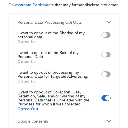
μοιάσει στο Starlink
Downstream Participants
that may further disclose it to other
third parties.
Please note that this website/app uses one or more Google
Personal Data Processing Opt Outs
services and may gather and store information including but
not limited to your visit or usage behaviour. You may click to
I want to opt-out of the Sharing of my
personal data.
grant or deny consent to Google and its third-party tags to
Opted In
use your data for below specified purposes in below Google
consent section.
I want to opt-out of the Sale of my
Personal Data.
Opted In
I want to opt-out of processing my
Personal Data for Targeted Advertising.
Opted In
I want to opt-out of Collection, Use,
Retention, Sale, and/or Sharing of my
Personal Data that Is Unrelated with the
Purposes for which it was collected.
Opted Out
Λαϊκή βραδιά στην Κλειτορία Καλαβρύτων ΒΙΝΤΕΟ-
ΦΩΤΟ
Google consents