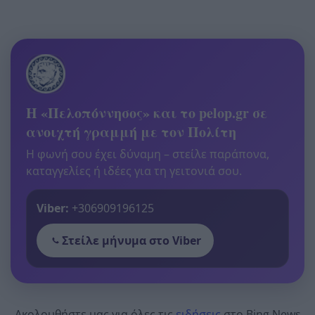
Η «Πελοπόννησος» και το pelop.gr σε
ανοιχτή γραμμή με τον Πολίτη
Η φωνή σου έχει δύναμη – στείλε παράπονα,
καταγγελίες ή ιδέες για τη γειτονιά σου.
Viber:
+306909196125
Στείλε μήνυμα στο Viber
Ακολουθήστε μας για όλες τις
ειδήσεις
στο Bing News