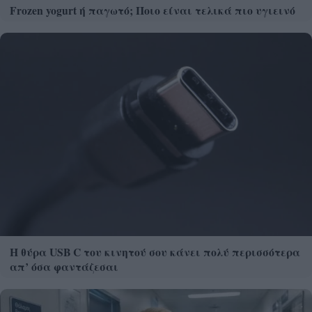
Frozen yogurt ή παγωτό; Ποιο είναι τελικά πιο υγιεινό
Η θύρα USB C του κινητού σου κάνει πολύ περισσότερα
απ’ όσα φαντάζεσαι