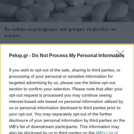
Το «αθώο» συμπλήρωμα που μπορεί να βλάψει το
συκώτι
Pelop.gr -
Do Not Process My Personal Information
If you wish to opt-out of the sale, sharing to third parties, or
processing of your personal or sensitive information for
targeted advertising by us, please use the below opt-out
section to confirm your selection. Please note that after your
opt-out request is processed you may continue seeing
interest-based ads based on personal information utilized by
us or personal information disclosed to third parties prior to
your opt-out. You may separately opt-out of the further
disclosure of your personal information by third parties on the
IAB’s list of downstream participants. This information may
IRIS²: Το ευρωπαϊκό δορυφικό δίκτυο που δεν θέλει να
also be disclosed by us to third parties on the
IAB’s List of