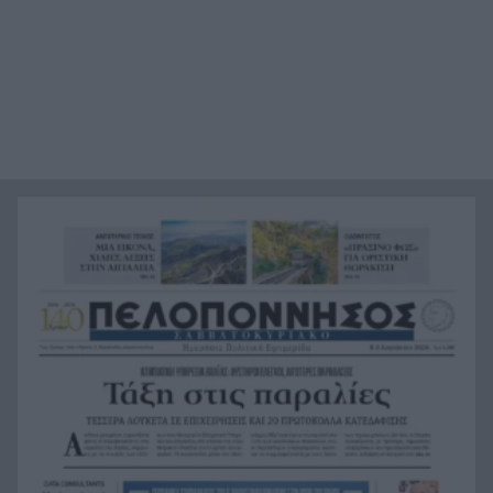
με ποτάμια, ελατοδάση και φυσικές πισίνες
Γιατί μας κάνει καλό ο παρατεταμένος ύπνος
12:06
στις διακοπές
Δεκαπενταύγουστος 2026: Πόσο κοστίζουν οι
12:00
διακοπές για μια 4μελή οικογένεια
Δυτική Ελλάδα: Τρεις συλλήψεις για δυνατή
11:56
μουσική σε Αιγιάλεια και Κρέστενα
ΠΑΣΟΚ κατά «Εστίας»: «Ανάλωσε τη μισή ύλη
11:45
για να μην πει τίποτα»
Συναγερμός στην Κάρπαθο: Απαγόρευση
11:41
κολύμβησης στο Αρδάνι λόγω εντοπισμού
πυρομαχικών
Επίθεση των Χούθι στις εγκαταστάσεις της
11:33
Aramco: Φωτιά στο διυλιστήριο της Τζιζάν στη
Σαουδική Αραβία