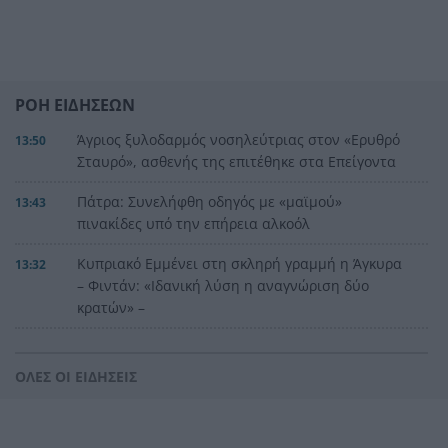
ΡΟΗ ΕΙΔΗΣΕΩΝ
Άγριος ξυλοδαρμός νοσηλεύτριας στον «Ερυθρό
13:50
Σταυρό», ασθενής της επιτέθηκε στα Επείγοντα
Πάτρα: Συνελήφθη οδηγός με «μαϊμού»
13:43
πινακίδες υπό την επήρεια αλκοόλ
Κυπριακό Εμμένει στη σκληρή γραμμή η Άγκυρα
13:32
– Φιντάν: «Ιδανική λύση η αναγνώριση δύο
κρατών» –
Πανσέληνος Αυγούστου 2026: Γιατί ονομάζεται
13:25
«Φεγγάρι του Οξύρρυγχου» – Πότε θα τη δούμε
ΟΛΕΣ ΟΙ ΕΙΔΗΣΕΙΣ
Διακοπές: Τι συμβαίνει στο σώμα όταν δεν
13:17
κάνουμε ποτέ διάλειμμα