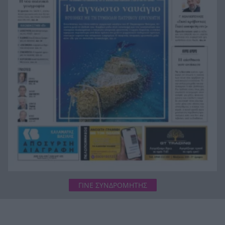
«Κλείδωσε» ο Σεπτέμβριος για τον Σαμαρά: Η
11:23
δημοσκοπική άνοδος φέρνει πιο κοντά το νέο
κόμμα
Τροχαίο στην Αθηνών-Σουνίου: Πατρινός ο
11:15
οδηγός της μοτό, γιος γνωστού επαγγελματία
της πόλης και συνεργάτη της «Π»
ΓΙΝΕ ΣΥΝΔΡΟΜΗΤΗΣ