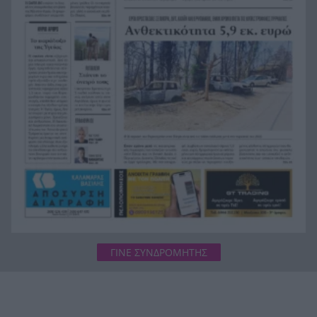
Όταν η «μάχη με το βαθύ κράτος» ξεκινά μετά
13:41
από επτά χρόνια διακυβέρνησης
Έπεσε γεννήτρια από φορτηγό στη διασταύρωση
13:37
Μπράλου
Ράλι Ιονίου: Ο ΙΟΠ την 3η θέση στην 1η
13:28
ιστιοδρομία
ΓΙΝΕ ΣΥΝΔΡΟΜΗΤΗΣ