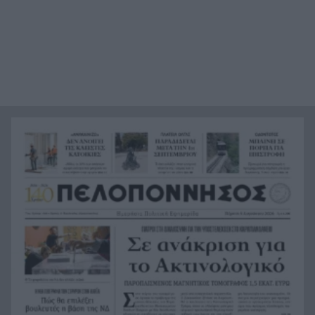
έκρυβε τον πατέρα του στον καταψύκτη» λέει ο
δικηγόρος του
Το μυστήριο με τον Μοτζτάμπα Χαμενεΐ: Η
14:15
«σκοτεινή» συνάντηση με τον πρόεδρο του Ιράν
που φουντώνει τα σενάρια
Υπόθεση δολοφονίας Ελίζαμπεθ Ρος:
14:10
Προφυλακίστηκε ο 28χρονος Αφγανός – Η
κατάθεση της συζύγου του που «φώτισε» τις
έρευνες
Μητσοτάκης: Στο επίκεντρο η βιομηχανία – Νέο
13:56
σχέδιο με επενδύσεις, ενέργεια και μεταποίηση
5ο Νυχτερινός Ημιμαραθώνιος «Φάνης
13:55
Τσιμιγκάτος»: Επιλογές υψηλών προδιαγραφών
και δηλώσεις συμμετοχής
Ενεργειακές επενδύσεις άνω του 1 δισ. ευρώ
13:45
μέσω της νέας ρήτρας διαφυγής – Το σχέδιο της
Ελλάδας έως το 2028