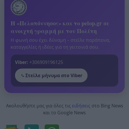
Η «Πελοπόννησος» και το pelop.gr σε
ανοιχτή γραμμή με τον Πολίτη
Η φωνή σου έχει δύναμη – στείλε παράπονα,
καταγγελίες ή ιδέες για τη γειτονιά σου.
Viber:
+306909196125
Στείλε μήνυμα στο Viber
Ακολουθήστε μας για όλες τις
ειδήσεις
στο Bing News
και το Google News