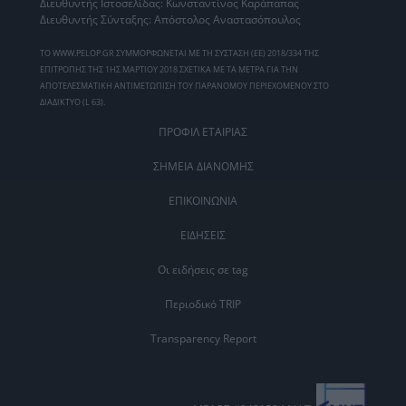
Διευθυντής Ιστοσελίδας: Κωνσταντίνος Καράπαπας
Διευθυντής Σύνταξης: Απόστολος Αναστασόπουλος
ΤΟ WWW.PELOP.GR ΣΥΜΜΟΡΦΩΝΕΤΑΙ ΜΕ ΤΗ ΣΥΣΤΑΣΗ (ΕΕ) 2018/334 ΤΗΣ
ΕΠΙΤΡΟΠΗΣ ΤΗΣ 1ΗΣ ΜΑΡΤΙΟΥ 2018 ΣΧΕΤΙΚΑ ΜΕ ΤΑ ΜΕΤΡΑ ΓΙΑ ΤΗΝ
ΑΠΟΤΕΛΕΣΜΑΤΙΚΗ ΑΝΤΙΜΕΤΩΠΙΣΗ ΤΟΥ ΠΑΡΑΝΟΜΟΥ ΠΕΡΙΕΧΟΜΕΝΟΥ ΣΤΟ
ΔΙΑΔΙΚΤΥΟ (L 63).
ΠΡΟΦΙΛ ΕΤΑΙΡΙΑΣ
ΣΗΜΕΙΑ ΔΙΑΝΟΜΗΣ
ΕΠΙΚΟΙΝΩΝΙΑ
ΕΙΔΗΣΕΙΣ
Οι ειδήσεις σε tag
Περιοδικό TRIP
Transparency Report