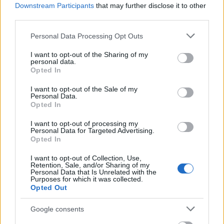
Downstream Participants
that may further disclose it to other
third parties.
Γιορτή λήξης με συναυλία για τις Κατασκηνώσεις του
Δήμου Πατρέων ΦΩΤ0
Please note that this website/app uses one or more Google
Personal Data Processing Opt Outs
services and may gather and store information including but
not limited to your visit or usage behaviour. You may click to
I want to opt-out of the Sharing of my
personal data.
grant or deny consent to Google and its third-party tags to
Opted In
use your data for below specified purposes in below Google
consent section.
I want to opt-out of the Sale of my
Personal Data.
Opted In
I want to opt-out of processing my
Personal Data for Targeted Advertising.
Opted In
I want to opt-out of Collection, Use,
Retention, Sale, and/or Sharing of my
Personal Data that Is Unrelated with the
Purposes for which it was collected.
Opted Out
Δεν ανοίγει η μπάρα στα διόδια με το e-pass ενώ έχει
Google consents
χρήματα «μέσα»;