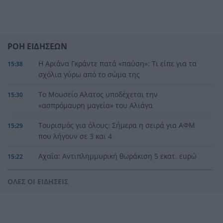
ΡΟΗ ΕΙΔΗΣΕΩΝ
Η Αριάνα Γκράντε πατά «παύση»: Τι είπε για τα
15:38
σχόλια γύρω από το σώμα της
Το Μουσείο Αλατος υποδέχεται την
15:30
«ασπρόμαυρη μαγεία» του Αλιάγα
Τουρισμός για όλους: Σήμερα η σειρά για ΑΦΜ
15:29
που λήγουν σε 3 και 4
Αχαΐα: Αντιπλημμυρική θωράκιση 5 εκατ. ευρώ
15:22
σε Πείρο και Παραπείρο με υπογραφή Φαρμάκη
ΟΛΕΣ ΟΙ ΕΙΔΗΣΕΙΣ
Μόναχο: Ισόβια στον οδηγό που έριξε το
15:21
αυτοκίνητο σε διαδήλωση και σκότωσε μητέρα
και παιδί