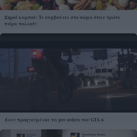
Ξηροί καρποί: Τι συμβαίνει στο σώμα όταν τρώτε
πάρα πολλούς
Άνευ προηγουμένου τα pre orders του GTA 6