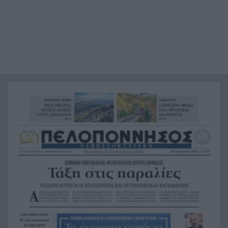
ξενοδοχεία, βραχυχρόνιες μισθώσεις και
προστατευόμενες περιοχές
Κάνναβη, skunk, 90.000 ευρώ και τρεις
16:33
συλλήψεις στην Αττική, ΒΙΝΤΕΟ
«Ιδιαίτερα δυσμενείς πυρομετεωρολογικές
16:24
συνθήκες αναμένονται το επόμενο 48ωρο»,
κόκκινος συναγερμός για 6 περιφέρειες
«Φοβόμουν ότι θα πεθάνω»: Μαθήτρια
16:22
περιγράφει την επίθεση σε σχολείο της
Ταϊλάνδης με 9 νεκρούς
Τεράστιο πλήγμα και βαρύ πένθος για τον
16:12
Λιονέλ Μέσι, πέθανε ο πατέρας του
Αυτά είναι τα 8 φρούτα με την περισσότερη
16:11
πρωτεΐνη
Αποκαλύφθηκε η ταυτότητα της γυναίκας, που η
16:02