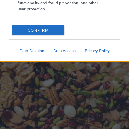
functionality and fraud prevention, and other
user protection.
CONFIRM
Δάντης: Η εξομολόγηση για το «My Number One» – «Με
πείραξε η αχαριστία»
Data Deletion
Data Access
Privacy Policy