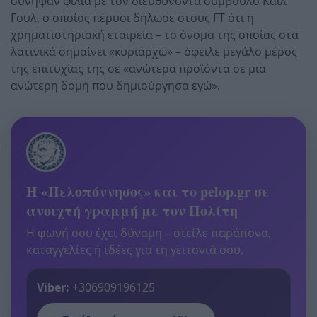
συνήψαν φιλία με τον διευθύνοντα σύμβουλο Κάιλ
Γουλ, ο οποίος πέρυσι δήλωσε στους FT ότι η
χρηματιστηριακή εταιρεία – το όνομα της οποίας στα
λατινικά σημαίνει «κυριαρχώ» – όφειλε μεγάλο μέρος
της επιτυχίας της σε «ανώτερα προϊόντα σε μια
ανώτερη δομή που δημιούργησα εγώ».
Η «Πελοπόννησος» και το pelop.gr σε
ανοιχτή γραμμή με τον Πολίτη
Η φωνή σου έχει δύναμη – στείλε παράπονα,
καταγγελίες ή ιδέες για τη γειτονιά σου.
Viber:
+306909196125