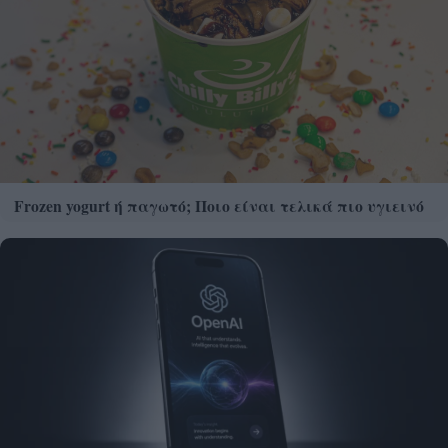
Frozen yogurt ή παγωτό; Ποιο είναι τελικά πιο υγιεινό