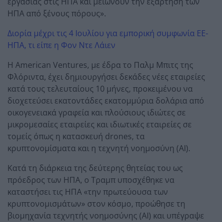
εργασίας στις ΗΠΑ και μειώνουν την εξάρτηση των
ΗΠΑ από ξένους πόρους».
Διορία μέχρι τις 4 Ιουλίου για εμπορική συμφωνία ΕΕ-
ΗΠΑ, τι είπε η Φον Ντε Λάιεν
Η American Ventures, με έδρα το Παλμ Μπιτς της
Φλόριντα, έχει δημιουργήσει δεκάδες νέες εταιρείες
κατά τους τελευταίους 10 μήνες, προκειμένου να
διοχετεύσει εκατοντάδες εκατομμύρια δολάρια από
οικογενειακά γραφεία και πλούσιους ιδιώτες σε
μικρομεσαίες εταιρείες και ιδιωτικές εταιρείες σε
τομείς όπως η κατασκευή drones, τα
κρυπτονομίσματα και η τεχνητή νοημοσύνη (AI).
Κατά τη διάρκεια της δεύτερης θητείας του ως
πρόεδρος των ΗΠΑ, ο Τραμπ υποσχέθηκε να
καταστήσει τις ΗΠΑ «την πρωτεύουσα των
κρυπτονομισμάτων» στον κόσμο, προώθησε τη
βιομηχανία τεχνητής νοημοσύνης (AI) και υπέγραψε