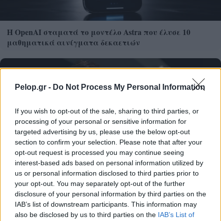
Η OpenAI σταματά το μοντέλο Astra που έλυσε 10
μαθηματικά αινίγματα δεκαετιών
Pelop.gr -
Do Not Process My Personal Information
If you wish to opt-out of the sale, sharing to third parties, or
processing of your personal or sensitive information for
targeted advertising by us, please use the below opt-out
section to confirm your selection. Please note that after your
opt-out request is processed you may continue seeing
interest-based ads based on personal information utilized by
us or personal information disclosed to third parties prior to
Κασσελάκης: Μιλά ανοιχτά για το ενδεχόμενο να
your opt-out. You may separately opt-out of the further
δημιουργήσει οικογένεια με τον Tyler
disclosure of your personal information by third parties on the
IAB’s list of downstream participants. This information may
also be disclosed by us to third parties on the
IAB’s List of