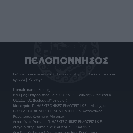
Ειδήσεις
και νέα από την
Πάτρα
και όλη την Ελλάδα άμεσα και
έγκυρα | Pelop.gr
Domain name: Pelop.gr
Νόμιμος Εκπρόσωπος - Διευθύνων Σύμβουλος: ΛΟΥΛΟΥΔΗΣ
ΘΕΟΔΩΡΟΣ (louloudis@pelop.gr)
Ιδιοκτησία: Π. ΗΛΕΚΤΡΟΝΙΚΕΣ ΕΚΔΟΣΕΙΣ Ι.Κ.Ε. - Μέτοχοι:
FORUMSTUDIUM HOLDINGS LIMITED / Κωνσταντίνος
Καράπαπας /Σωτήρης Μπέσκος
Δικαιούχος Domain: Π. ΗΛΕΚΤΡΟΝΙΚΕΣ ΕΚΔΟΣΕΙΣ Ι.Κ.Ε. -
Διαχειριστής Domain: ΛΟΥΛΟΥΔΗΣ ΘΕΟΔΩΡΟΣ
Διευθυντής Ιστοσελίδας: Κωνσταντίνος Καράπαπας