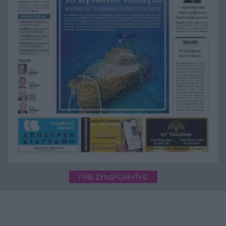
σορός της βρέθηκε σε προχωρημένη σήψη στον
Λυκαβηττό
Το «Λάθος» του Σαμαράκη επιστρέφει: Η
15:55
ελληνική δυστοπία πριν από το «Black Mirror»
ΓΙΝΕ ΣΥΝΔΡΟΜΗΤΗΣ