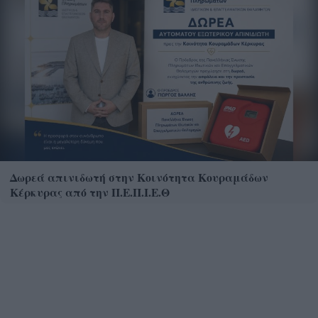
Δωρεά απινιδωτή στην Κοινότητα Κουραμάδων
Κέρκυρας από την Π.Ε.Π.Ι.Ε.Θ