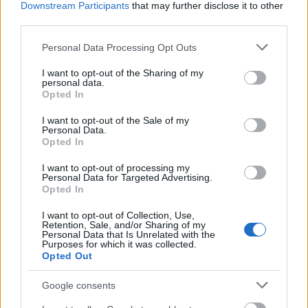
Downstream Participants
that may further disclose it to other
third parties.
Please note that this website/app uses one or more Google
Personal Data Processing Opt Outs
services and may gather and store information including but
not limited to your visit or usage behaviour. You may click to
I want to opt-out of the Sharing of my
personal data.
grant or deny consent to Google and its third-party tags to
Opted In
use your data for below specified purposes in below Google
consent section.
I want to opt-out of the Sale of my
Personal Data.
Opted In
I want to opt-out of processing my
Personal Data for Targeted Advertising.
Opted In
Το άθλημα της μακροζωίας: Χαρίζει έως και 5
I want to opt-out of Collection, Use,
επιπλέον χρόνια ζωής
Retention, Sale, and/or Sharing of my
Personal Data that Is Unrelated with the
Purposes for which it was collected.
Opted Out
Google consents