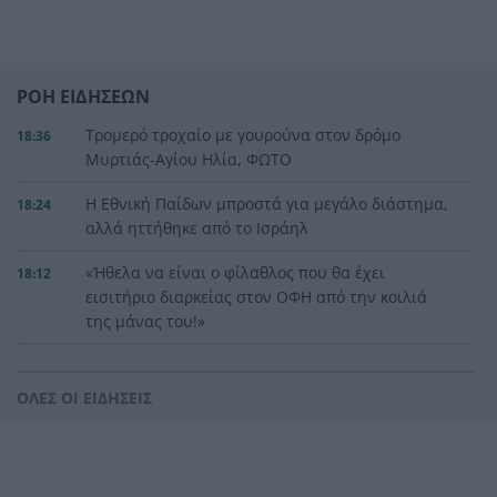
ΡΟΗ ΕΙΔΗΣΕΩΝ
Τρομερό τροχαίο με γουρούνα στον δρόμο
18:36
Μυρτιάς-Αγίου Ηλία, ΦΩΤΟ
Η Εθνική Παίδων μπροστά για μεγάλο διάστημα,
18:24
αλλά ηττήθηκε από το Ισράηλ
«Ήθελα να είναι ο φίλαθλος που θα έχει
18:12
εισιτήριο διαρκείας στον ΟΦΗ από την κοιλιά
της μάνας του!»
Τέθηκε υπό έλεγχο η φωτιά στο Κιλκίς
18:01
ΟΛΕΣ ΟΙ ΕΙΔΗΣΕΙΣ
Πρίγκιπας Ουίλιαμ και Χάρι: Πότε συναντήθηκαν
17:51
τελευταία φορά – Στο μηδέν οι σχέσεις τους
Κιλκίς: Φωτιά, επιχειρούν τρία αεροσκάφη, 28
17:43