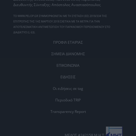
Διευθυντής Σύνταξης: Απόστολος Αναστασόπουλος
ΤΟ WWW.PELOP.GR ΣΥΜΜΟΡΦΩΝΕΤΑΙ ΜΕ ΤΗ ΣΥΣΤΑΣΗ (ΕΕ) 2018/334 ΤΗΣ
ΕΠΙΤΡΟΠΗΣ ΤΗΣ 1ΗΣ ΜΑΡΤΙΟΥ 2018 ΣΧΕΤΙΚΑ ΜΕ ΤΑ ΜΕΤΡΑ ΓΙΑ ΤΗΝ
ΑΠΟΤΕΛΕΣΜΑΤΙΚΗ ΑΝΤΙΜΕΤΩΠΙΣΗ ΤΟΥ ΠΑΡΑΝΟΜΟΥ ΠΕΡΙΕΧΟΜΕΝΟΥ ΣΤΟ
ΔΙΑΔΙΚΤΥΟ (L 63).
ΠΡΟΦΙΛ ΕΤΑΙΡΙΑΣ
ΣΗΜΕΙΑ ΔΙΑΝΟΜΗΣ
ΕΠΙΚΟΙΝΩΝΙΑ
ΕΙΔΗΣΕΙΣ
Οι ειδήσεις σε tag
Περιοδικό TRIP
Transparency Report
ΜΕΛΟΣ #242158 Μ.Η.Τ.