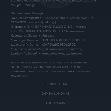
Ειδήσεις
και νέα από την
Πάτρα
και όλη την Ελλάδα άμεσα και
έγκυρα | Pelop.gr
Domain name: Pelop.gr
Νόμιμος Εκπρόσωπος - Διευθύνων Σύμβουλος: ΛΟΥΛΟΥΔΗΣ
ΘΕΟΔΩΡΟΣ (louloudis@pelop.gr)
Ιδιοκτησία: Π. ΗΛΕΚΤΡΟΝΙΚΕΣ ΕΚΔΟΣΕΙΣ Ι.Κ.Ε. - Μέτοχοι:
FORUMSTUDIUM HOLDINGS LIMITED / Κωνσταντίνος
Καράπαπας /Σωτήρης Μπέσκος
Δικαιούχος Domain: Π. ΗΛΕΚΤΡΟΝΙΚΕΣ ΕΚΔΟΣΕΙΣ Ι.Κ.Ε. -
Διαχειριστής Domain: ΛΟΥΛΟΥΔΗΣ ΘΕΟΔΩΡΟΣ
Διευθυντής Ιστοσελίδας: Κωνσταντίνος Καράπαπας
Διευθυντής Σύνταξης: Απόστολος Αναστασόπουλος
ΤΟ WWW.PELOP.GR ΣΥΜΜΟΡΦΩΝΕΤΑΙ ΜΕ ΤΗ ΣΥΣΤΑΣΗ (ΕΕ) 2018/334 ΤΗΣ
ΕΠΙΤΡΟΠΗΣ ΤΗΣ 1ΗΣ ΜΑΡΤΙΟΥ 2018 ΣΧΕΤΙΚΑ ΜΕ ΤΑ ΜΕΤΡΑ ΓΙΑ ΤΗΝ
ΑΠΟΤΕΛΕΣΜΑΤΙΚΗ ΑΝΤΙΜΕΤΩΠΙΣΗ ΤΟΥ ΠΑΡΑΝΟΜΟΥ ΠΕΡΙΕΧΟΜΕΝΟΥ ΣΤΟ
ΔΙΑΔΙΚΤΥΟ (L 63).
ΠΡΟΦΙΛ ΕΤΑΙΡΙΑΣ
ΣΗΜΕΙΑ ΔΙΑΝΟΜΗΣ
ΕΠΙΚΟΙΝΩΝΙΑ