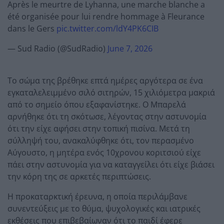
Après le meurtre de Lyhanna, une marche blanche a
été organisée pour lui rendre hommage à Fleurance
dans le Gers
pic.twitter.com/ldY4PK6CIB
— Sud Radio (@SudRadio)
June 7, 2026
Το σώμα της βρέθηκε επτά ημέρες αργότερα σε ένα
εγκαταλελειμμένο σιλό σιτηρών, 15 χιλιόμετρα μακριά
από το σημείο όπου εξαφανίστηκε. Ο Μπαρελά
αρνήθηκε ότι τη σκότωσε, λέγοντας στην αστυνομία
ότι την είχε αφήσει στην τοπική πισίνα. Μετά τη
σύλληψή του, ανακαλύφθηκε ότι, τον περασμένο
Αύγουστο, η μητέρα ενός 10χρονου κοριτσιού είχε
πάει στην αστυνομία για να καταγγείλει ότι είχε βιάσει
την κόρη της σε αρκετές περιπτώσεις.
Η προκαταρκτική έρευνα, η οποία περιλάμβανε
συνεντεύξεις με το θύμα, ψυχολογικές και ιατρικές
εκθέσεις που επιβεβαίωναν ότι το παιδί έφερε