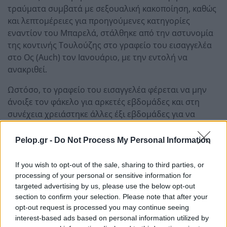
τραύματα συμβατά με σεξουαλική κακοποίηση, καθώς
και λεπτομέρειες για προηγούμενες κατηγορίες
εναντίον του Μπαρελά, στάλθηκε από την αστυνομία
της κοντινής Τουλούζης στο γραφείο του εισαγγελέα
στο Ος (Auch) τον Ιανουάριο, με την εντολή να
ανακριθεί.
Ωστόσο, το γραφείο του εισαγγελέα φέρεται να μην
άνοιξε τον φάκελο για αρκετές εβδομάδες και στη
συνέχεια χρειάστηκε άλλες έξι εβδομάδες για να
αναθέσει την υπόθεση σε αστυνομικούς. Ο Μπαρελά
δεν είχε ακόμη προσεγγιστεί ούτε κληθεί για ανάκριση
Pelop.gr -
Do Not Process My Personal Information
κατά τους τρεις μήνες πριν από την απαγωγή και τη
δολοφονία της Λιάνα.
If you wish to opt-out of the sale, sharing to third parties, or
processing of your personal or sensitive information for
targeted advertising by us, please use the below opt-out
section to confirm your selection. Please note that after your
opt-out request is processed you may continue seeing
interest-based ads based on personal information utilized by