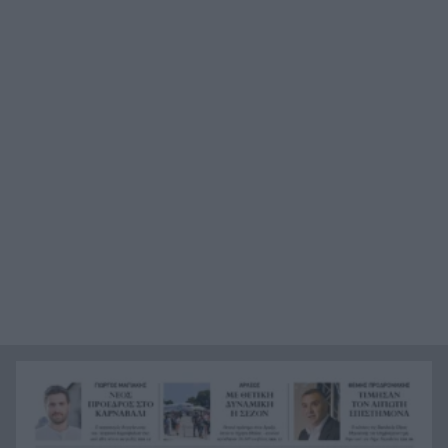
μεγάλο αρχηγό της Μίλαν
Πάτρα: Στο κέντρο διακοπή υδροδότησης, αλλά
19:48
στην Αγίου Νικολάου το νερό τρέχει
ασταμάτητα! ΦΩΤΟ
Στενά του Ορμούζ: Συμφωνία «πολύ σύντομα»
19:36
βλέπει ο Ρούμπιο – Τι ζητά το Ιράν
Ζει ο «αόρατος» Χαμενεΐ; Η συνάντηση-θρίλερ
19:31
σε όχημα με φιμέ τζάμια
Γαλλία: Κεραυνός χτύπησε δύο ορειβάτες 14 και
19:24
21 ετών στα Πυρηναία
Η φρίκη του Μυστρά, πώς ο 55χρονος γιος είχε
19:12
καταψύξει τον 90χρονο νεκρό πατέρα του για να
εισπράττει τη σύνταξή του, ΒΙΝΤΕΟ
Τσίμπημα από τσούχτρα ή τσιμπούρι: Οι σωστές
19:08
πρώτες βοήθειες βήμα προς βήμα