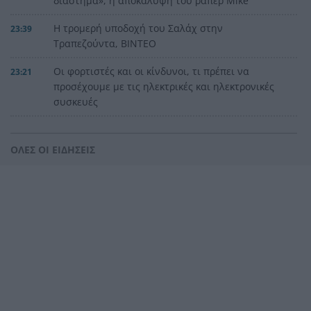
διάστημα», η αποκάλυψη του ράπερ Mike
Η τρομερή υποδοχή του Σαλάχ στην
23:39
Τραπεζούντα, ΒΙΝΤΕΟ
Οι φορτιστές και οι κίνδυνοι, τι πρέπει να
23:21
προσέχουμε με τις ηλεκτρικές και ηλεκτρονικές
συσκευές
Στην Αθήνα η 46χρονη που κατηγορείται για
23:02
συμμετοχή στην τραγωδία της Marfin
ΟΛΕΣ ΟΙ ΕΙΔΗΣΕΙΣ
Ο ΠΑΟΚ τα έκανε θάλασσα και τώρα τρέχει
22:56
Έρχονται νέα 40άρια, αλλά και ισχυρά μελτέμια
22:48
το επόμενο τριήμερο
Η μεγάλη κλήρωση του Τζόκερ
22:36
Η Παναχαϊκή ανακοίνωσε πρωτότυπα και
22:24
Νικολάου, ΦΩΤΟ