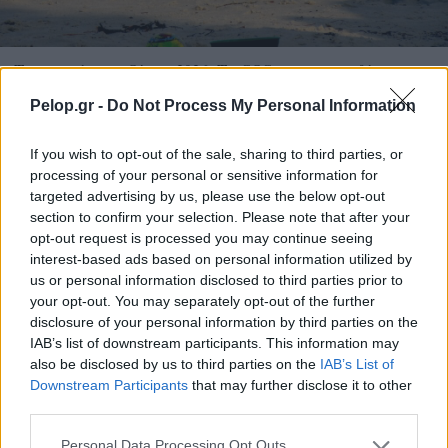
Τουρισμός για Ολους 2026: Τα SOS για να κερδίσετε το
voucher διακοπών
Pelop.gr -
Do Not Process My Personal Information
If you wish to opt-out of the sale, sharing to third parties, or
processing of your personal or sensitive information for
targeted advertising by us, please use the below opt-out
section to confirm your selection. Please note that after your
opt-out request is processed you may continue seeing
interest-based ads based on personal information utilized by
us or personal information disclosed to third parties prior to
your opt-out. You may separately opt-out of the further
disclosure of your personal information by third parties on the
IAB’s list of downstream participants. This information may
also be disclosed by us to third parties on the
IAB’s List of
Downstream Participants
that may further disclose it to other
Το Minecraft έρχεται στο Nintendo Switch 2 όπως δεν το
third parties.
έχετε ξαναδεί
Please note that this website/app uses one or more Google
Personal Data Processing Opt Outs