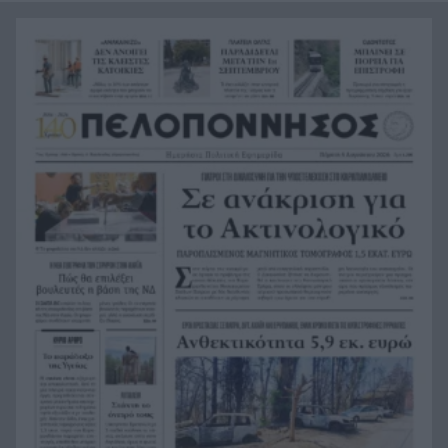
τεχνικής νοημοσύνης, οι μαθητές θα
παρουσιάσουν προφορικά τις εργασίες τους
Το τελευταίο «αντίο» στην τελετή αποτέφρωσης
20:36
του συντονιστή που σκοτώθηκε μετά τη
σύγκρουση ελικοπτέρων στην Ψάθα, ΦΩΤΟ
Στιγμές αγωνίας και θρίλερ στο Αίγιο: Οδηγός
20:24
λεωφορείου έχασε τις αισθήσεις του και τη ζωή
του! ΦΩΤΟ
Κόκκινα τα 118 κτίρια στις 325 αυτοψίες των
20:12
πληγεισών περιοχών από τις καταστροφικές
πυρκαγιές
Η ανακοίνωση της ΕΑΠ για Βασιλάκο και
20:00
Μαμάση
Γιατί οδηγήθηκαν στη φυλακή οι οι δύο Ινδοί,
19:48
που κατηγορούνται για τη δολοφονία του
58χρονου ψυχολόγου στο Ναύπλιο, ΒΙΝΤΕΟ