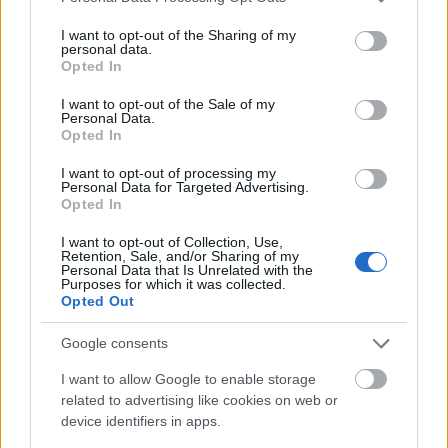
services and may gather and store information including but
not limited to your visit or usage behaviour. You may click to
I want to opt-out of the Sharing of my
personal data.
grant or deny consent to Google and its third-party tags to
Opted In
use your data for below specified purposes in below Google
consent section.
I want to opt-out of the Sale of my
Personal Data.
Opted In
I want to opt-out of processing my
Personal Data for Targeted Advertising.
Opted In
I want to opt-out of Collection, Use,
Retention, Sale, and/or Sharing of my
Personal Data that Is Unrelated with the
Purposes for which it was collected.
Opted Out
22ο Παγκαλαβρυτινό Αντάμωμα στην Κλειτορία
Google consents
I want to allow Google to enable storage
related to advertising like cookies on web or
device identifiers in apps.