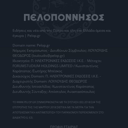
Ειδήσεις
και νέα από την
Πάτρα
και όλη την Ελλάδα άμεσα και
έγκυρα | Pelop.gr
Domain name: Pelop.gr
Νόμιμος Εκπρόσωπος - Διευθύνων Σύμβουλος: ΛΟΥΛΟΥΔΗΣ
ΘΕΟΔΩΡΟΣ (louloudis@pelop.gr)
Ιδιοκτησία: Π. ΗΛΕΚΤΡΟΝΙΚΕΣ ΕΚΔΟΣΕΙΣ Ι.Κ.Ε. - Μέτοχοι:
FORUMSTUDIUM HOLDINGS LIMITED / Κωνσταντίνος
Καράπαπας /Σωτήρης Μπέσκος
Δικαιούχος Domain: Π. ΗΛΕΚΤΡΟΝΙΚΕΣ ΕΚΔΟΣΕΙΣ Ι.Κ.Ε. -
Διαχειριστής Domain: ΛΟΥΛΟΥΔΗΣ ΘΕΟΔΩΡΟΣ
Διευθυντής Ιστοσελίδας: Κωνσταντίνος Καράπαπας
Διευθυντής Σύνταξης: Απόστολος Αναστασόπουλος
ΤΟ WWW.PELOP.GR ΣΥΜΜΟΡΦΩΝΕΤΑΙ ΜΕ ΤΗ ΣΥΣΤΑΣΗ (ΕΕ) 2018/334 ΤΗΣ
ΕΠΙΤΡΟΠΗΣ ΤΗΣ 1ΗΣ ΜΑΡΤΙΟΥ 2018 ΣΧΕΤΙΚΑ ΜΕ ΤΑ ΜΕΤΡΑ ΓΙΑ ΤΗΝ
ΑΠΟΤΕΛΕΣΜΑΤΙΚΗ ΑΝΤΙΜΕΤΩΠΙΣΗ ΤΟΥ ΠΑΡΑΝΟΜΟΥ ΠΕΡΙΕΧΟΜΕΝΟΥ ΣΤΟ
ΔΙΑΔΙΚΤΥΟ (L 63).
ΠΡΟΦΙΛ ΕΤΑΙΡΙΑΣ