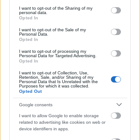
services and may gather and store information including but
not limited to your visit or usage behaviour. You may click to
I want to opt-out of the Sharing of my
personal data.
grant or deny consent to Google and its third-party tags to
Opted In
use your data for below specified purposes in below Google
consent section.
I want to opt-out of the Sale of my
Personal Data.
Opted In
I want to opt-out of processing my
Personal Data for Targeted Advertising.
Opted In
I want to opt-out of Collection, Use,
Retention, Sale, and/or Sharing of my
Personal Data that Is Unrelated with the
Purposes for which it was collected.
Opted Out
«Θερινό Σινεμά – Μαζί για την Ψυχική Υγεία» από
Google consents
τον Σ.Ο.Ψ.Υ Πάτρας
I want to allow Google to enable storage
related to advertising like cookies on web or
device identifiers in apps.