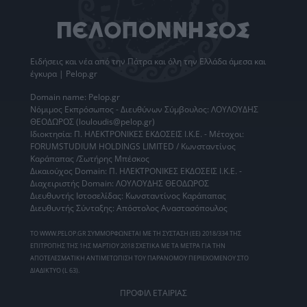
Ειδήσεις
και νέα από την
Πάτρα
και όλη την Ελλάδα άμεσα και
έγκυρα | Pelop.gr
Domain name: Pelop.gr
Νόμιμος Εκπρόσωπος - Διευθύνων Σύμβουλος: ΛΟΥΛΟΥΔΗΣ
ΘΕΟΔΩΡΟΣ (louloudis@pelop.gr)
Ιδιοκτησία: Π. ΗΛΕΚΤΡΟΝΙΚΕΣ ΕΚΔΟΣΕΙΣ Ι.Κ.Ε. - Μέτοχοι:
FORUMSTUDIUM HOLDINGS LIMITED / Κωνσταντίνος
Καράπαπας /Σωτήρης Μπέσκος
Δικαιούχος Domain: Π. ΗΛΕΚΤΡΟΝΙΚΕΣ ΕΚΔΟΣΕΙΣ Ι.Κ.Ε. -
Διαχειριστής Domain: ΛΟΥΛΟΥΔΗΣ ΘΕΟΔΩΡΟΣ
Διευθυντής Ιστοσελίδας: Κωνσταντίνος Καράπαπας
Διευθυντής Σύνταξης: Απόστολος Αναστασόπουλος
ΤΟ WWW.PELOP.GR ΣΥΜΜΟΡΦΩΝΕΤΑΙ ΜΕ ΤΗ ΣΥΣΤΑΣΗ (ΕΕ) 2018/334 ΤΗΣ
ΕΠΙΤΡΟΠΗΣ ΤΗΣ 1ΗΣ ΜΑΡΤΙΟΥ 2018 ΣΧΕΤΙΚΑ ΜΕ ΤΑ ΜΕΤΡΑ ΓΙΑ ΤΗΝ
ΑΠΟΤΕΛΕΣΜΑΤΙΚΗ ΑΝΤΙΜΕΤΩΠΙΣΗ ΤΟΥ ΠΑΡΑΝΟΜΟΥ ΠΕΡΙΕΧΟΜΕΝΟΥ ΣΤΟ
ΔΙΑΔΙΚΤΥΟ (L 63).
ΠΡΟΦΙΛ ΕΤΑΙΡΙΑΣ