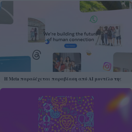
Η Meta παραδέχεται παραβίαση από AI μοντέλο της