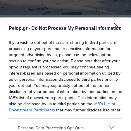
Τουρισμός για Ολους 2026: Τα SOS για να κερδίσετε το
voucher διακοπών
Pelop.gr -
Do Not Process My Personal Information
If you wish to opt-out of the sale, sharing to third parties, or
processing of your personal or sensitive information for
targeted advertising by us, please use the below opt-out
section to confirm your selection. Please note that after your
opt-out request is processed you may continue seeing
interest-based ads based on personal information utilized by
us or personal information disclosed to third parties prior to
your opt-out. You may separately opt-out of the further
disclosure of your personal information by third parties on the
IAB’s list of downstream participants. This information may
also be disclosed by us to third parties on the
IAB’s List of
Downstream Participants
that may further disclose it to other
Το Minecraft έρχεται στο Nintendo Switch 2 όπως δεν το
third parties.
έχετε ξαναδεί
Please note that this website/app uses one or more Google
Personal Data Processing Opt Outs