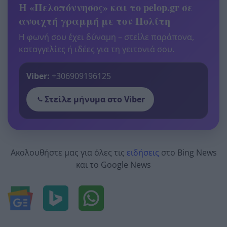
Η «Πελοπόννησος» και το pelop.gr σε
ανοιχτή γραμμή με τον Πολίτη
Η φωνή σου έχει δύναμη – στείλε παράπονα,
καταγγελίες ή ιδέες για τη γειτονιά σου.
Viber:
+306909196125
Στείλε μήνυμα στο Viber
Ακολουθήστε μας για όλες τις
ειδήσεις
στο Bing News
και το Google News