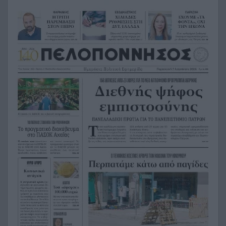
Δυτική Ελλάδα, Πελοπόννησος, Αττική και νησιά
του Αιγαίου
ΟΠΕΚΑ: Πιστώνεται σήμερα η δεύτερη δόση του
7:13
χρηματικού βοηθήματος σε τρίτεκνους και
πολύτεκνους
Καιρός: Ο υδράργυρος παίρνει την ανηφόρα –
7:08
Ξεκινά τριήμερο με έντονη ζέστη και ισχυρά
μελτέμια, η πρόγνωση για την Πάτρα
«Δεν θα μπορέσω να εργαστώ για κάποιο χρονικό
23:57
διάστημα», η αποκάλυψη του ράπερ Mike
Η τρομερή υποδοχή του Σαλάχ στην
23:39
Τραπεζούντα, ΒΙΝΤΕΟ
Οι φορτιστές και οι κίνδυνοι, τι πρέπει να
23:21
προσέχουμε με τις ηλεκτρικές και ηλεκτρονικές
συσκευές
Στην Αθήνα η 46χρονη που κατηγορείται για
23:02