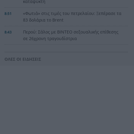
καταψύκτη
«Φωτιά» στις τιμές του πετρελαίου: Ξεπέρασε τα
8:51
83 δολάρια το Brent
Περού: Σάλος με ΒΙΝΤΕΟ σεξουαλικής επίθεσης
8:43
σε 26χρονη τραγουδίστρια
Συντάξεις: Η σκληρή πραγματικότητα για 6
8:35
στους 10 συνταξιούχους – Χάσμα δύο
ΟΛΕΣ ΟΙ ΕΙΔΗΣΕΙΣ
ταχυτήτων μεταξύ Δημοσίου και ιδιωτικού
τομέα
Φωτιές από αμέλεια σε Σκύρο και Λακωνία: Δύο
8:23
συλλήψεις από την Πυροσβεστική, τσουχτερό
πρόστιμο για τη ψησταριά
Καταπέλτης η Δικαιοσύνη για τη φωτιά στη
8:16
Βοιωτία: Προφυλακιστέοι Δήμαρχος, εργολάβος
και επιχειρηματίας
Πάτρα: Τροχαίο με υλικές ζημιές τα ξημερώματα
8:06