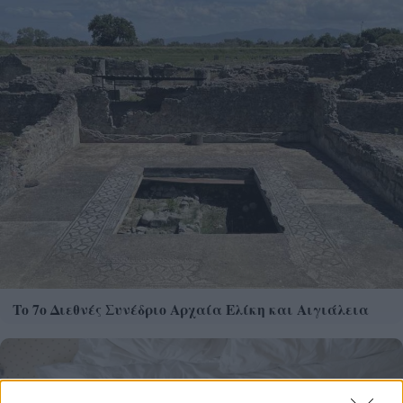
Το 7ο Διεθνές Συνέδριο Αρχαία Ελίκη και Αιγιάλεια