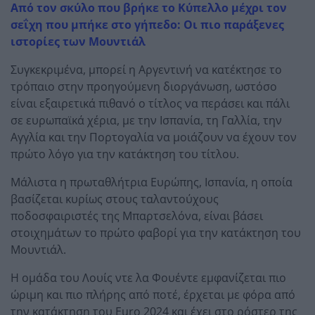
Από τον σκύλο που βρήκε το Κύπελλο μέχρι τον
σεΐχη που μπήκε στο γήπεδο: Οι πιο παράξενες
ιστορίες των Μουντιάλ
Συγκεκριμένα, μπορεί η Αργεντινή να κατέκτησε το
τρόπαιο στην προηγούμενη διοργάνωση, ωστόσο
είναι εξαιρετικά πιθανό ο τίτλος να περάσει και πάλι
σε ευρωπαϊκά χέρια, με την Ισπανία, τη Γαλλία, την
Αγγλία και την Πορτογαλία να μοιάζουν να έχουν τον
πρώτο λόγο για την κατάκτηση του τίτλου.
Μάλιστα η πρωταθλήτρια Ευρώπης, Ισπανία, η οποία
βασίζεται κυρίως στους ταλαντούχους
ποδοσφαιριστές της Μπαρτσελόνα, είναι βάσει
στοιχημάτων το πρώτο φαβορί για την κατάκτηση του
Μουντιάλ.
Η ομάδα του Λουίς ντε λα Φουέντε εμφανίζεται πιο
ώριμη και πιο πλήρης από ποτέ, έρχεται με φόρα από
την κατάκτηση του Euro 2024 και έχει στο ρόστερ της