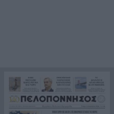
Πώς το φαγόπυρο μπορεί να συμβάλει στον
21:37
έλεγχο του βάρους
Συναγερμός στη Βόρεια Καρολίνα: Πολλοί νεκροί
21:27
σε μαζικούς πυροβολισμούς
Κέρκυρα: Ο κρυμμένος «σκουπιδότοπος» κάτω
21:20
από τη θάλασσα, συγκλονιστικές υποβρύχιες
εικόνες
Το απόλυτο summer roadtrip από την άγρια
21:12
Μάνη στην καστροπολιτεία της Μονεμβασίας
Σύμη: Εντοπίστηκε σορός άνδρα στον Πανορμίτη
21:02
– Πιθανότατα ανήκει στον αγνοούμενο Γερμανό
τουρίστα
Συμφωνία Ιράν – Ομάν για νέα ναυτιλιακή
20:51
διαδρομή στα Στενά του Ορμούζ
Ήττα-αποκλεισμός για την Εθνική Nέων
20:38
Γυναικών στο Ευρωπαϊκό