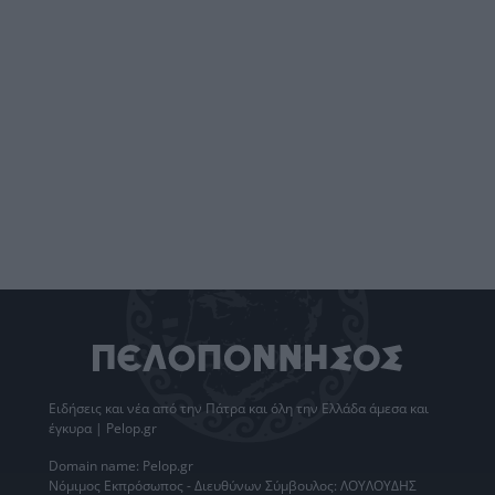
Ειδήσεις
και νέα από την
Πάτρα
και όλη την Ελλάδα άμεσα και
έγκυρα | Pelop.gr
Domain name: Pelop.gr
Νόμιμος Εκπρόσωπος - Διευθύνων Σύμβουλος: ΛΟΥΛΟΥΔΗΣ