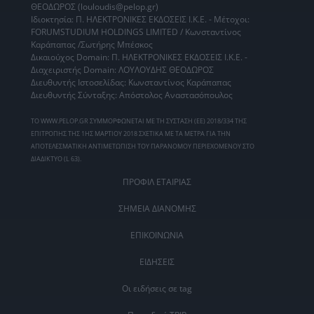
ΘΕΟΔΩΡΟΣ (louloudis@pelop.gr)
Ιδιοκτησία: Π. ΗΛΕΚΤΡΟΝΙΚΕΣ ΕΚΔΟΣΕΙΣ Ι.Κ.Ε. - Μέτοχοι:
FORUMSTUDIUM HOLDINGS LIMITED / Κωνσταντίνος
Καράπαπας /Σωτήρης Μπέσκος
Δικαιούχος Domain: Π. ΗΛΕΚΤΡΟΝΙΚΕΣ ΕΚΔΟΣΕΙΣ Ι.Κ.Ε. -
Διαχειριστής Domain: ΛΟΥΛΟΥΔΗΣ ΘΕΟΔΩΡΟΣ
Διευθυντής Ιστοσελίδας: Κωνσταντίνος Καράπαπας
Διευθυντής Σύνταξης: Απόστολος Αναστασόπουλος
ΤΟ WWW.PELOP.GR ΣΥΜΜΟΡΦΩΝΕΤΑΙ ΜΕ ΤΗ ΣΥΣΤΑΣΗ (ΕΕ) 2018/334 ΤΗΣ
ΕΠΙΤΡΟΠΗΣ ΤΗΣ 1ΗΣ ΜΑΡΤΙΟΥ 2018 ΣΧΕΤΙΚΑ ΜΕ ΤΑ ΜΕΤΡΑ ΓΙΑ ΤΗΝ
ΑΠΟΤΕΛΕΣΜΑΤΙΚΗ ΑΝΤΙΜΕΤΩΠΙΣΗ ΤΟΥ ΠΑΡΑΝΟΜΟΥ ΠΕΡΙΕΧΟΜΕΝΟΥ ΣΤΟ
ΔΙΑΔΙΚΤΥΟ (L 63).
ΠΡΟΦΙΛ ΕΤΑΙΡΙΑΣ
ΣΗΜΕΙΑ ΔΙΑΝΟΜΗΣ
ΕΠΙΚΟΙΝΩΝΙΑ
ΕΙΔΗΣΕΙΣ
Οι ειδήσεις σε tag