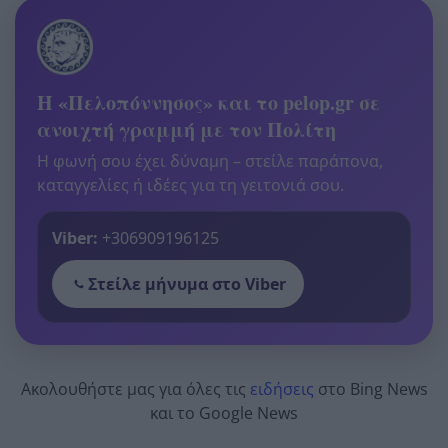
Η «Πελοπόννησος» και το pelop.gr σε
ανοιχτή γραμμή με τον Πολίτη
Η φωνή σου έχει δύναμη – στείλε παράπονα,
καταγγελίες ή ιδέες για τη γειτονιά σου.
Viber:
+306909196125
Στείλε μήνυμα στο Viber
Ακολουθήστε μας για όλες τις
ειδήσεις
στο Bing News
και το Google News