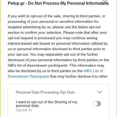
Pelop.gr -
Do Not Process My Personal Information
If you wish to opt-out of the sale, sharing to third parties, or
processing of your personal or sensitive information for
targeted advertising by us, please use the below opt-out
section to confirm your selection. Please note that after your
opt-out request is processed you may continue seeing
interest-based ads based on personal information utilized by
us or personal information disclosed to third parties prior to
your opt-out. You may separately opt-out of the further
disclosure of your personal information by third parties on the
Θηλασμός: Το «θαύμα» των πρώτων 1.000 ημερών – Τι
IAB’s list of downstream participants. This information may
συμβαίνει στον εγκέφαλο του μωρού
also be disclosed by us to third parties on the
IAB’s List of
Downstream Participants
that may further disclose it to other
third parties.
Please note that this website/app uses one or more Google
Personal Data Processing Opt Outs
services and may gather and store information including but
not limited to your visit or usage behaviour. You may click to
I want to opt-out of the Sharing of my
personal data.
grant or deny consent to Google and its third-party tags to
Opted In
use your data for below specified purposes in below Google