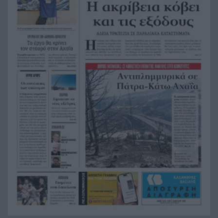
Δικαστικό μπλόκο στους δασμούς Τραμπ:
20:33
Επιστρέφονται 100 δισεκατομμύρια δολάρια σε
επιχειρήσεις
Αιγιάλεια: Ήρθαν από τη Βρετανία για μια νέα
20:25
ζωή και η πυρκαγιά τους άφησε στο δρόμο!
Φωτιά Αττικοβοιωτία: Όλα τα μέτρα στήριξης
20:13
για τους πυρόπληκτους – Τα ποσά των
επιδομάτων και η στεγαστική συνδρομή