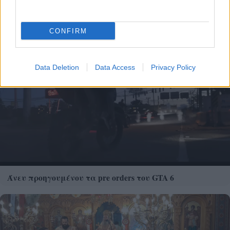
Το άθλημα της μακροζωίας: Χαρίζει έως και 5
επιπλέον χρόνια ζωής
CONFIRM
Data Deletion
Data Access
Privacy Policy
Άνευ προηγουμένου τα pre orders του GTA 6