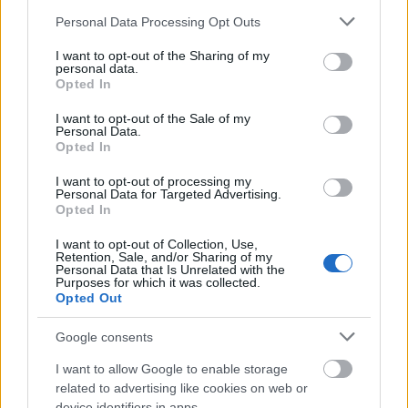
Please note that this website/app uses one or more Google
Personal Data Processing Opt Outs
services and may gather and store information including but
not limited to your visit or usage behaviour. You may click to
I want to opt-out of the Sharing of my
personal data.
grant or deny consent to Google and its third-party tags to
Opted In
use your data for below specified purposes in below Google
consent section.
I want to opt-out of the Sale of my
Personal Data.
Opted In
I want to opt-out of processing my
Personal Data for Targeted Advertising.
Opted In
Η Apple αποφασίζει ποιος μένει και ποιος φεύγει και
οι κανόνες δεν είναι ίδιοι για όλους
I want to opt-out of Collection, Use,
Retention, Sale, and/or Sharing of my
Personal Data that Is Unrelated with the
Purposes for which it was collected.
Opted Out
Google consents
I want to allow Google to enable storage
related to advertising like cookies on web or
device identifiers in apps.