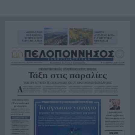
και Ομοσπονδία Αργεντινής για τον χαμό του
πατέρα του Μέσι
Οι πνιγμοί είναι συνήθως «βουβοί»: Η
20:00
διασώστρια Δήμητρα Παναγιωτοπούλου για τις
εμπειρίες και το απαιτητικό της επάγγελμα
«Λένε προδότες και πληρωμένους όσους
19:48
αποχωρούν», διαζύγιο με αιχμές στο κόμμα
Καρυστιανού
Η Ελλάδα θα διεκδικήσει την 9η θέση στο
19:36
Παγκόσμιο πρωτάθλημα Παίδων
Τεσσάρων χρονών παιδί βρέθηκε νεκρό σε
19:24
πισίνα στην Πάρο, ανείπωτη τραγωδία
Μπαράζ συλλήψεων για ναρκωτικά σε Κέρκυρα
19:12
και Λευκάδα
Στον Αστακό ολοκληρώνεται το Ράλι Ιονίου
19:04