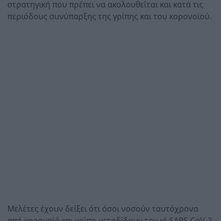
στρατηγική που πρέπει να ακολουθείται και κατά τις
περιόδους συνύπαρξης της γρίπης και του κορονοϊού.
Μελέτες έχουν δείξει ότι όσοι νοσούν ταυτόχρονα
από κορονοϊό και γρίπη μεταδίδουν τον ιό SARS-CoV-2