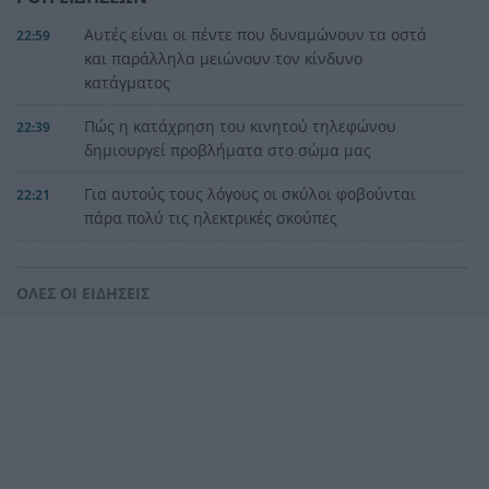
Αυτές είναι οι πέντε που δυναμώνουν τα οστά
22:59
και παράλληλα μειώνουν τον κίνδυνο
κατάγματος
Πώς η κατάχρηση του κινητού τηλεφώνου
22:39
δημιουργεί προβλήματα στο σώμα μας
Για αυτούς τους λόγους οι σκύλοι φοβούνται
22:21
πάρα πολύ τις ηλεκτρικές σκούπες
Ξυλοδαρμός Βρετανού στην Κρήτη από πέντε
22:00
νεαρούς νταήδες
ΟΛΕΣ ΟΙ ΕΙΔΗΣΕΙΣ
Ευρωπαϊκό πρωτάθλημα στίβου με Τεντόγλου,
21:55
Καραλή, Στεφανίδη, Ντρισμπιώτη, Τζένγκο
Η αβλεψία στην τραγωδία της Πάρου, έτσι έγινε
21:45
το μεγάλο κακό με τον πνιγμό του 4χρονου,
πολλά τα ερωτηματικά
Πάνω από ένα εκατ. ευρώ τα πρόστιμα από τις