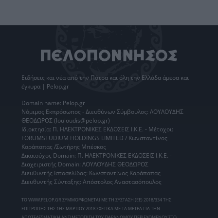
Ειδήσεις
και νέα από την
Πάτρα
και όλη την Ελλάδα άμεσα και
έγκυρα | Pelop.gr
Domain name: Pelop.gr
Νόμιμος Εκπρόσωπος - Διευθύνων Σύμβουλος: ΛΟΥΛΟΥΔΗΣ
ΘΕΟΔΩΡΟΣ (louloudis@pelop.gr)
Ιδιοκτησία: Π. ΗΛΕΚΤΡΟΝΙΚΕΣ ΕΚΔΟΣΕΙΣ Ι.Κ.Ε. - Μέτοχοι:
FORUMSTUDIUM HOLDINGS LIMITED / Κωνσταντίνος
Καράπαπας /Σωτήρης Μπέσκος
Δικαιούχος Domain: Π. ΗΛΕΚΤΡΟΝΙΚΕΣ ΕΚΔΟΣΕΙΣ Ι.Κ.Ε. -
Διαχειριστής Domain: ΛΟΥΛΟΥΔΗΣ ΘΕΟΔΩΡΟΣ
Διευθυντής Ιστοσελίδας: Κωνσταντίνος Καράπαπας
Διευθυντής Σύνταξης: Απόστολος Αναστασόπουλος
ΤΟ WWW.PELOP.GR ΣΥΜΜΟΡΦΩΝΕΤΑΙ ΜΕ ΤΗ ΣΥΣΤΑΣΗ (ΕΕ) 2018/334 ΤΗΣ
ΕΠΙΤΡΟΠΗΣ ΤΗΣ 1ΗΣ ΜΑΡΤΙΟΥ 2018 ΣΧΕΤΙΚΑ ΜΕ ΤΑ ΜΕΤΡΑ ΓΙΑ ΤΗΝ
ΑΠΟΤΕΛΕΣΜΑΤΙΚΗ ΑΝΤΙΜΕΤΩΠΙΣΗ ΤΟΥ ΠΑΡΑΝΟΜΟΥ ΠΕΡΙΕΧΟΜΕΝΟΥ ΣΤΟ