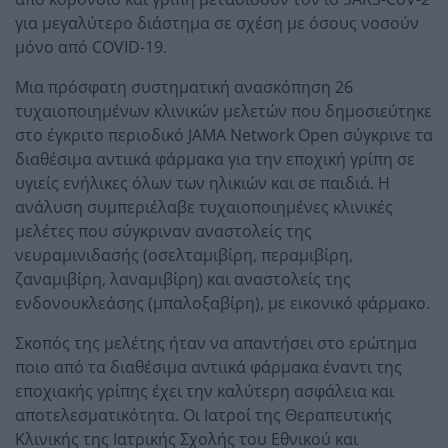
για μεγαλύτερο διάστημα σε σχέση με όσους νοσούν
μόνο από COVID-19.
Μια πρόσφατη συστηματική ανασκόπηση 26
τυχαιοποιημένων κλινικών μελετών που δημοσιεύτηκε
στο έγκριτο περιοδικό JAMA Network Open σύγκρινε τα
διαθέσιμα αντιικά φάρμακα για την εποχική γρίπη σε
υγιείς ενήλικες όλων των ηλικιών και σε παιδιά. Η
ανάλυση συμπεριέλαβε τυχαιοποιημένες κλινικές
μελέτες που σύγκριναν αναστολείς της
νευραμινιδασής (οσελταμιβίρη, περαμιβίρη,
ζαναμιβίρη, λαναμιβίρη) και αναστολείς της
ενδονουκλεάσης (μπαλοξαβίρη), με εικονικό φάρμακο.
Σκοπός της μελέτης ήταν να απαντήσει στο ερώτημα
ποιο από τα διαθέσιμα αντιικά φάρμακα έναντι της
εποχιακής γρίπης έχει την καλύτερη ασφάλεια και
αποτελεσματικότητα. Οι Ιατροί της Θεραπευτικής
Κλινικής της Ιατρικής Σχολής του Εθνικού και