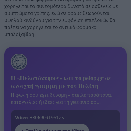
χορηγείται το συντομότερο δυνατό σε ασθενείς με
συμπτώματα γρίπης, ενώ σε όσους θεωρούνται
υψηλού κινδύνου για την εμφάνιση επιπλοκών θα
πρέπει να χορηγείται το αντιικό φάρμακο
μπαλοξαβίρη.
Η «Πελοπόννησος» και το pelop.gr σε
ανοιχτή γραμμή με τον Πολίτη
Η φωνή σου έχει δύναμη – στείλε παράπονα,
καταγγελίες ή ιδέες για τη γειτονιά σου.
Viber:
+306909196125
Στείλε μήνυμα στο Viber