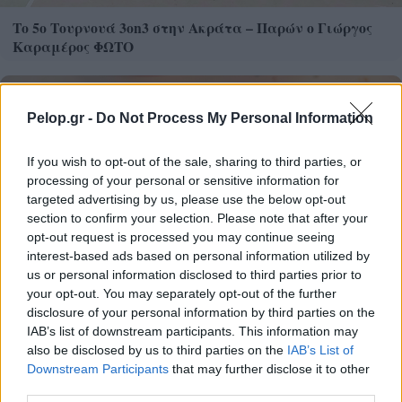
Το 5ο Τουρνουά 3on3 στην Ακράτα – Παρών ο Γιώργος
Καραμέρος ΦΩΤΟ
Pelop.gr -
Do Not Process My Personal Information
If you wish to opt-out of the sale, sharing to third parties, or
processing of your personal or sensitive information for
targeted advertising by us, please use the below opt-out
section to confirm your selection. Please note that after your
opt-out request is processed you may continue seeing
interest-based ads based on personal information utilized by
us or personal information disclosed to third parties prior to
your opt-out. You may separately opt-out of the further
disclosure of your personal information by third parties on the
IAB’s list of downstream participants. This information may
also be disclosed by us to third parties on the
IAB’s List of
Frozen yogurt ή παγωτό; Ποιο είναι τελικά πιο υγιεινό
Downstream Participants
that may further disclose it to other
third parties.