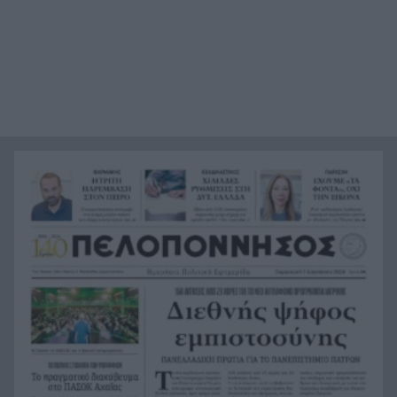
«Πιστεύαμε ότι δεν θα βγούμε ζωντανοί από το
21:36
αεροπλάνο. Ένα κομμάτι του προσώπου του
ήταν σαν πλαστελίνη»
Τραμπ: Δεν σταματά στο «μπλόκο» του
21:24
Ανωτάτου Δικαστηρίου, θέλει να απολύσει ξανά
την κυβερνήτρια της Fed Λίζα Κουκ
Η μεγάλη ιστορία του παπαγάλου που κλάπηκε
21:12
το 2017 και βρέθηκε μετά από 9 χρόνια
Φρίκη στην Κρήτη: Τουρίστας ρωτούσε πόσο να
21:00
πληρώσει για να ασελγήσει σε 10χρονο κορίτσι
Πιάστηκε στα πράσα με 106 συσκευασίες χασίς
20:49
σε προαύλιο σχολείου στο Μαρούσι
Μαγνησία: «Aκυβέρνητο» φορτηγό έκοψε στύλο
20:39
ηλεκτροδότησης και προσέκρουσε σε
πολυκατοικία
Στεφάνι Κορινθίας: Μεγάλη φωτιά, ενισχυθήκαν
20:28