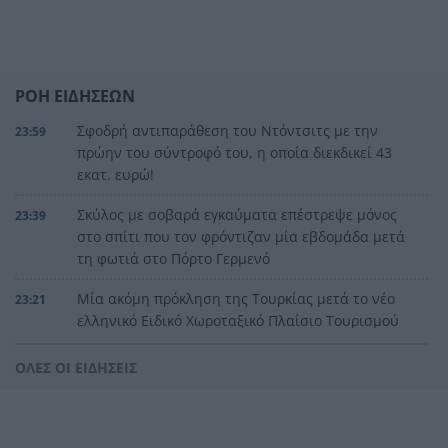
ΡΟΗ ΕΙΔΗΣΕΩΝ
Σφοδρή αντιπαράθεση του Ντόντσιτς με την
23:59
πρώην του σύντροφό του, η οποία διεκδικεί 43
εκατ. ευρώ!
Σκύλος με σοβαρά εγκαύματα επέστρεψε μόνος
23:39
στο σπίτι που τον φρόντιζαν μία εβδομάδα μετά
τη φωτιά στο Πόρτο Γερμενό
Μία ακόμη πρόκληση της Τουρκίας μετά το νέο
23:21
ελληνικό Ειδικό Χωροταξικό Πλαίσιο Τουρισμού
Αγγλία: Ο επιθετικός της Εθνικής Άϊβαν Τόνεϊ
23:00
ΟΛΕΣ ΟΙ ΕΙΔΗΣΕΙΣ
κατηγορείται για σοβαρό επεισόδιο σε κλαμπ
στο Σόχο
Παλαιό Φάληρο: Φωτιά σε κατάστημα,
22:48