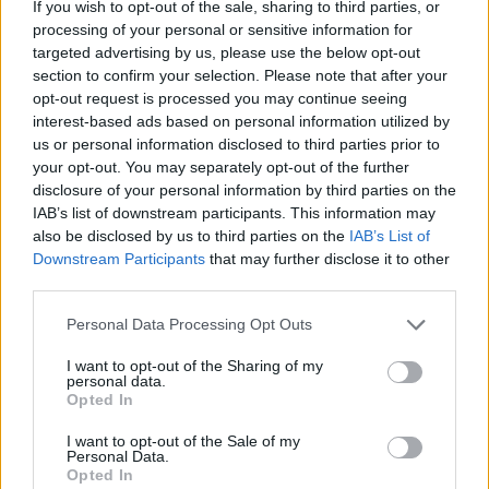
If you wish to opt-out of the sale, sharing to third parties, or
processing of your personal or sensitive information for
targeted advertising by us, please use the below opt-out
section to confirm your selection. Please note that after your
opt-out request is processed you may continue seeing
Γιατί δεν πρέπει να βάζεις ΠΟΤΕ μαχαίρι σε
interest-based ads based on personal information utilized by
καρπούζι αν δεν κάνεις πρώτα αυτή την κίνηση
us or personal information disclosed to third parties prior to
your opt-out. You may separately opt-out of the further
disclosure of your personal information by third parties on the
IAB’s list of downstream participants. This information may
also be disclosed by us to third parties on the
IAB’s List of
Downstream Participants
that may further disclose it to other
third parties.
Please note that this website/app uses one or more Google
Personal Data Processing Opt Outs
services and may gather and store information including but
not limited to your visit or usage behaviour. You may click to
I want to opt-out of the Sharing of my
personal data.
grant or deny consent to Google and its third-party tags to
Opted In
use your data for below specified purposes in below Google
consent section.
I want to opt-out of the Sale of my
Η Apple αποφασίζει ποιος μένει και ποιος φεύγει και
Personal Data.
οι κανόνες δεν είναι ίδιοι για όλους
Opted In