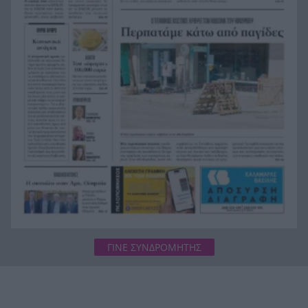
οι δυνάμεις, 11 εναέρια στη μάχη της
κατάσβεσης
Σοκ στο μπάσκετ, πέθανε ξαφνικά ο προπονητής
20:12
Δημήτρης Καρατσώρης
Πάτρα: Σοκ, πέθανε στο Νοσοκομείο βρέφος
20:00
μόλις 8 ημερών
«Δεν υπάρχει κανένας λόγος να φοβόμαστε ή να
19:48
αποφεύγουμε τη θάλασσα», η Μαρίνα Βερνίκου
με λαγοκέφαλο στο χέρι
ΓΙΝΕ ΣΥΝΔΡΟΜΗΤΗΣ