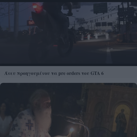
Άνευ προηγουμένου τα pre orders του GTA 6