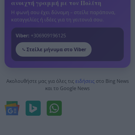
ανοιχτή γραμμή με τον Πολίτη
Η φωνή σου έχει δύναμη – στείλε παράπονα,
καταγγελίες ή ιδέες για τη γειτονιά σου.
Viber:
+306909196125
Στείλε μήνυμα στο Viber
Ακολουθήστε μας για όλες τις
ειδήσεις
στο Bing News
και το Google News