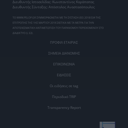
Διευθυντής Ιστοσελίδας: Κωνσταντίνος Καράπαπας
Διευθυντής Σύνταξης: Απόστολος Αναστασόπουλος
ΤΟ WWW.PELOP.GR ΣΥΜΜΟΡΦΩΝΕΤΑΙ ΜΕ ΤΗ ΣΥΣΤΑΣΗ (ΕΕ) 2018/334 ΤΗΣ
ΕΠΙΤΡΟΠΗΣ ΤΗΣ 1ΗΣ ΜΑΡΤΙΟΥ 2018 ΣΧΕΤΙΚΑ ΜΕ ΤΑ ΜΕΤΡΑ ΓΙΑ ΤΗΝ
ΑΠΟΤΕΛΕΣΜΑΤΙΚΗ ΑΝΤΙΜΕΤΩΠΙΣΗ ΤΟΥ ΠΑΡΑΝΟΜΟΥ ΠΕΡΙΕΧΟΜΕΝΟΥ ΣΤΟ
ΔΙΑΔΙΚΤΥΟ (L 63).
ΠΡΟΦΙΛ ΕΤΑΙΡΙΑΣ
ΣΗΜΕΙΑ ΔΙΑΝΟΜΗΣ
ΕΠΙΚΟΙΝΩΝΙΑ
ΕΙΔΗΣΕΙΣ
Οι ειδήσεις σε tag
Περιοδικό TRIP
Transparency Report