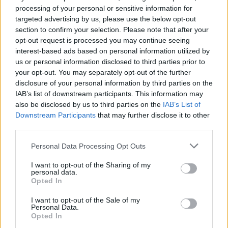
processing of your personal or sensitive information for
targeted advertising by us, please use the below opt-out
section to confirm your selection. Please note that after your
opt-out request is processed you may continue seeing
interest-based ads based on personal information utilized by
us or personal information disclosed to third parties prior to
your opt-out. You may separately opt-out of the further
disclosure of your personal information by third parties on the
IAB’s list of downstream participants. This information may
also be disclosed by us to third parties on the
IAB’s List of
Downstream Participants
that may further disclose it to other
Εκπαιδευτική εκδρομή στο Καρναβαλικό εργαστήρι
third parties.
Πατρών από το ΚΔΑΠ Ροιτίκων ΦΩΤΟ
Please note that this website/app uses one or more Google
Personal Data Processing Opt Outs
services and may gather and store information including but
not limited to your visit or usage behaviour. You may click to
I want to opt-out of the Sharing of my
personal data.
grant or deny consent to Google and its third-party tags to
Opted In
use your data for below specified purposes in below Google
consent section.
I want to opt-out of the Sale of my
Personal Data.
Opted In