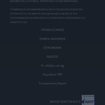
Διευθυντής Σύνταξης: Απόστολος Αναστασόπουλος
ΤΟ WWW.PELOP.GR ΣΥΜΜΟΡΦΩΝΕΤΑΙ ΜΕ ΤΗ ΣΥΣΤΑΣΗ (ΕΕ) 2018/334 ΤΗΣ
ΕΠΙΤΡΟΠΗΣ ΤΗΣ 1ΗΣ ΜΑΡΤΙΟΥ 2018 ΣΧΕΤΙΚΑ ΜΕ ΤΑ ΜΕΤΡΑ ΓΙΑ ΤΗΝ
ΑΠΟΤΕΛΕΣΜΑΤΙΚΗ ΑΝΤΙΜΕΤΩΠΙΣΗ ΤΟΥ ΠΑΡΑΝΟΜΟΥ ΠΕΡΙΕΧΟΜΕΝΟΥ ΣΤΟ
ΔΙΑΔΙΚΤΥΟ (L 63).
ΠΡΟΦΙΛ ΕΤΑΙΡΙΑΣ
ΣΗΜΕΙΑ ΔΙΑΝΟΜΗΣ
ΕΠΙΚΟΙΝΩΝΙΑ
ΕΙΔΗΣΕΙΣ
Οι ειδήσεις σε tag
Περιοδικό TRIP
Transparency Report
ΜΕΛΟΣ #242158 Μ.Η.Τ.