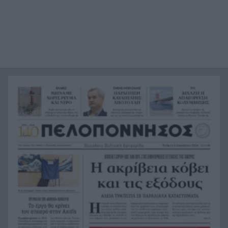
Αυγούστου – Υπολογίζουμε ευρώ-ευρώ το
πραγματικό κόστος για μια 4μελή οικογένεια
Χολιγουντιανός αέρας στη Μύκονο: Στο νησί
19:56
των ανέμων Νικόλ Κίντμαν, Ζόε Σαλντάνα και
Κέιτι Πέρι ΒΙΝΤΕΟ
Συλλήψεις και διοικητικά πρόστιμα για
19:44
πυρκαγιές σε Τρίκαλα, Ανατολική Αττική και
Πρέβεζα
Οι 5 μαγευτικές παραλίες της Αχαΐας για το
19:35
απόλυτο ηλιοβασίλεμα ΦΩΤΟ
e-ΕΦΚΑ: Στις 7 Αυγούστου η καταβολή για το
19:26
Αδειοδωρόσημο Αυγούστου – Ποιους αφορά
Τραγωδία στα Μάλια: Νεκρή 42χρονη
19:18
τουρίστρια μπροστά στα μάτια των παιδιών της
Συνάντηση του ΠΑΣΑΠ με τον Πρύτανη του
19:15
Πανεπιστημίου, τι συμφώνησαν