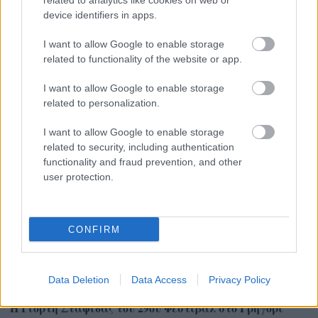
related to analytics like cookies on web or
device identifiers in apps.
Χρησιμοποιείς Google passkeys για τους κωδικούς σου;
I want to allow Google to enable storage
Και όμως μπορούν να τους κλέψουν
related to functionality of the website or app.
I want to allow Google to enable storage
related to personalization.
I want to allow Google to enable storage
related to security, including authentication
functionality and fraud prevention, and other
user protection.
CONFIRM
Data Deletion
Data Access
Privacy Policy
Η Γιορτή Σταφίδας του 29ου Φεστιβάλ στο Γρηγόρι