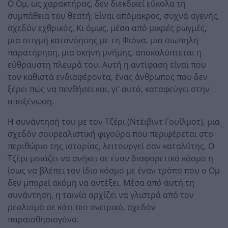
Ο Ομ, ως χαρακτήρας, δεν διεκδικεί εύκολα τη
συμπάθεια του θεατή. Είναι απόμακρος, συχνά αγενής,
σχεδόν εχθρικός. Κι όμως, μέσα από μικρές ρωγμές,
μια στιγμή κατανόησης με τη Φιόνα, μια σιωπηλή
παρατήρηση, μια σκηνή μνήμης, αποκαλύπτεται η
εύθραυστη πλευρά του. Αυτή η αντίφαση είναι που
τον καθιστά ενδιαφέροντα, ένας άνθρωπος που δεν
ξέρει πώς να πενθήσει και, γι’ αυτό, καταφεύγει στην
αποξένωση.
Η συνάντησή του με τον Τζέρι (Ντέιβιντ Γουίλμοτ), μια
σχεδόν σουρεαλιστική φιγούρα που περιφέρεται στο
περιθώριο της ιστορίας, λειτουργεί σαν καταλύτης. Ο
Τζέρι μοιάζει να ανήκει σε έναν διαφορετικό κόσμο ή
ίσως να βλέπει τον ίδιο κόσμο με έναν τρόπο που ο Ομ
δεν μπορεί ακόμη να αντέξει. Μέσα από αυτή τη
συνάντηση, η ταινία αρχίζει να γλιστρά από τον
ρεαλισμό σε κάτι πιο ονειρικό, σχεδόν
παραισθησιογόνο.