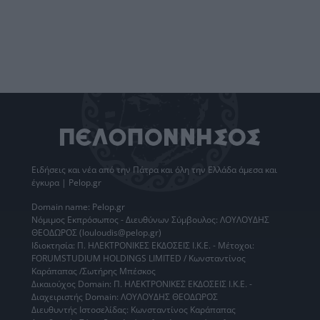
Ειδήσεις
και νέα από την
Πάτρα
και όλη την Ελλάδα άμεσα και
έγκυρα | Pelop.gr
Domain name: Pelop.gr
Νόμιμος Εκπρόσωπος - Διευθύνων Σύμβουλος: ΛΟΥΛΟΥΔΗΣ
ΘΕΟΔΩΡΟΣ (louloudis@pelop.gr)
Ιδιοκτησία: Π. ΗΛΕΚΤΡΟΝΙΚΕΣ ΕΚΔΟΣΕΙΣ Ι.Κ.Ε. - Μέτοχοι:
FORUMSTUDIUM HOLDINGS LIMITED / Κωνσταντίνος
Καράπαπας /Σωτήρης Μπέσκος
Δικαιούχος Domain: Π. ΗΛΕΚΤΡΟΝΙΚΕΣ ΕΚΔΟΣΕΙΣ Ι.Κ.Ε. -
Διαχειριστής Domain: ΛΟΥΛΟΥΔΗΣ ΘΕΟΔΩΡΟΣ
Διευθυντής Ιστοσελίδας: Κωνσταντίνος Καράπαπας