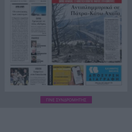
Υπόθεση Marfin: Στην Αθήνα μεταφέρεται η
19:08
46χρονη – Το παρασκήνιο της έκδοσης από το
Λονδίνο
Αυτή η αεροπορική θα χρεώνει ακόμη και το
19:07
ντουλάπι πάνω από το κάθισμα
ΓΙΝΕ ΣΥΝΔΡΟΜΗΤΗΣ