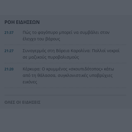
ΡΟΗ ΕΙΔΗΣΕΩΝ
Πώς το φαγόπυρο μπορεί να συμβάλει στον
21:37
έλεγχο του βάρους
Συναγερμός στη Βόρεια Καρολίνα: Πολλοί νεκροί
21:27
σε μαζικούς πυροβολισμούς
Κέρκυρα: Ο κρυμμένος «σκουπιδότοπος» κάτω
21:20
από τη θάλασσα, συγκλονιστικές υποβρύχιες
εικόνες
Το απόλυτο summer roadtrip από την άγρια
21:12
Μάνη στην καστροπολιτεία της Μονεμβασίας
ΟΛΕΣ ΟΙ ΕΙΔΗΣΕΙΣ
Σύμη: Εντοπίστηκε σορός άνδρα στον Πανορμίτη
21:02
– Πιθανότατα ανήκει στον αγνοούμενο Γερμανό
τουρίστα