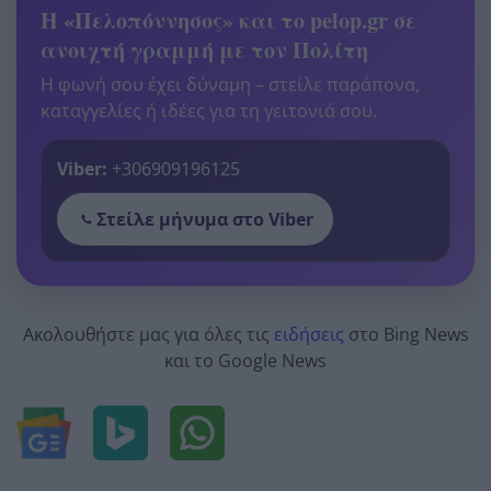
Η «Πελοπόννησος» και το pelop.gr σε
ανοιχτή γραμμή με τον Πολίτη
Η φωνή σου έχει δύναμη – στείλε παράπονα,
καταγγελίες ή ιδέες για τη γειτονιά σου.
Viber:
+306909196125
Στείλε μήνυμα στο Viber
Ακολουθήστε μας για όλες τις
ειδήσεις
στο Bing News
και το Google News