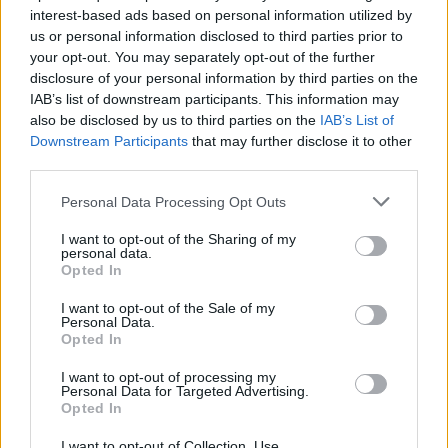
interest-based ads based on personal information utilized by
us or personal information disclosed to third parties prior to
your opt-out. You may separately opt-out of the further
disclosure of your personal information by third parties on the
IAB’s list of downstream participants. This information may
also be disclosed by us to third parties on the
IAB’s List of
Downstream Participants
that may further disclose it to other
third parties.
Please note that this website/app uses one or more Google
Personal Data Processing Opt Outs
services and may gather and store information including but
Η Apple αποφασίζει ποιος μένει και ποιος φεύγει και
not limited to your visit or usage behaviour. You may click to
I want to opt-out of the Sharing of my
οι κανόνες δεν είναι ίδιοι για όλους
personal data.
grant or deny consent to Google and its third-party tags to
Opted In
use your data for below specified purposes in below Google
consent section.
I want to opt-out of the Sale of my
Personal Data.
Opted In
I want to opt-out of processing my
Personal Data for Targeted Advertising.
Opted In
I want to opt-out of Collection, Use,