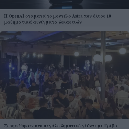
Η OpenAI σταματά το μοντέλο Astra που έλυσε 10
μαθηματικά αινίγματα δεκαετιών
Ξεσηκώθηκαν στο μεγάλο δημοτικό γλέντι με Γρίβα