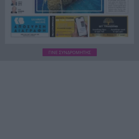
«Δεν υπάρχει κανένας λόγος να φοβόμαστε ή να
19:48
αποφεύγουμε τη θάλασσα», η Μαρίνα Βερνίκου
με λαγοκέφαλο στο χέρι
ΓΙΝΕ ΣΥΝΔΡΟΜΗΤΗΣ