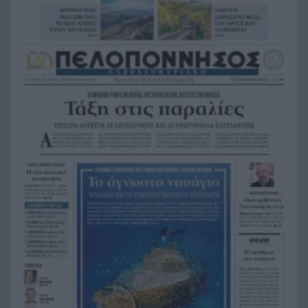
το 2017 και βρέθηκε μετά από 9 χρόνια
Φρίκη στην Κρήτη: Τουρίστας ρωτούσε πόσο να
21:00
πληρώσει για να ασελγήσει σε 10χρονο κορίτσι
Πιάστηκε στα πράσα με 106 συσκευασίες χασίς
20:49
σε προαύλιο σχολείου στο Μαρούσι
Μαγνησία: «Aκυβέρνητο» φορτηγό έκοψε στύλο
20:39
ηλεκτροδότησης και προσέκρουσε σε
πολυκατοικία
Στεφάνι Κορινθίας: Μεγάλη φωτιά, ενισχυθήκαν
20:28
οι δυνάμεις, 11 εναέρια στη μάχη της
κατάσβεσης
Σοκ στο μπάσκετ, πέθανε ξαφνικά ο προπονητής
20:12
Δημήτρης Καρατσώρης
Πάτρα: Σοκ, πέθανε στο Νοσοκομείο βρέφος
20:00
μόλις 8 ημερών