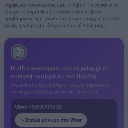
συμφωνία που υπέγραψε με τη Λιβύη. Το να κάνει το
ίδιο με τη Συρία θα προκαλούσε αναμφίβολα
προβλήματα. Διότι δίπλα στη Συρία υπάρχει μια άλλη
χώρα, η Κύπρος (η Ελληνοκυπριακή Διοίκηση)».
Η «Πελοπόννησος» και το pelop.gr σε
ανοιχτή γραμμή με τον Πολίτη
Η φωνή σου έχει δύναμη – στείλε παράπονα,
καταγγελίες ή ιδέες για τη γειτονιά σου.
Viber:
+306909196125
Στείλε μήνυμα στο Viber