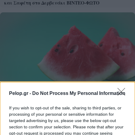
και Σαφέτη στο Δερβενάκι ΒΙΝΤΕΟ-ΦΩΤΟ
Pelop.gr -
Do Not Process My Personal Information
If you wish to opt-out of the sale, sharing to third parties, or
Γιατί δεν πρέπει να βάζεις ΠΟΤΕ μαχαίρι σε
processing of your personal or sensitive information for
καρπούζι αν δεν κάνεις πρώτα αυτή την κίνηση
targeted advertising by us, please use the below opt-out
section to confirm your selection. Please note that after your
opt-out request is processed you may continue seeing