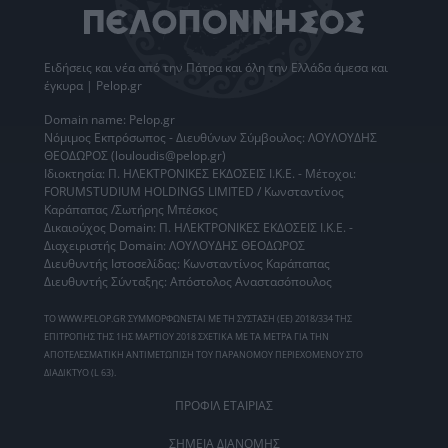
Ειδήσεις
και νέα από την
Πάτρα
και όλη την Ελλάδα άμεσα και
έγκυρα | Pelop.gr
Domain name: Pelop.gr
Νόμιμος Εκπρόσωπος - Διευθύνων Σύμβουλος: ΛΟΥΛΟΥΔΗΣ
ΘΕΟΔΩΡΟΣ (louloudis@pelop.gr)
Ιδιοκτησία: Π. ΗΛΕΚΤΡΟΝΙΚΕΣ ΕΚΔΟΣΕΙΣ Ι.Κ.Ε. - Μέτοχοι:
FORUMSTUDIUM HOLDINGS LIMITED / Κωνσταντίνος
Καράπαπας /Σωτήρης Μπέσκος
Δικαιούχος Domain: Π. ΗΛΕΚΤΡΟΝΙΚΕΣ ΕΚΔΟΣΕΙΣ Ι.Κ.Ε. -
Διαχειριστής Domain: ΛΟΥΛΟΥΔΗΣ ΘΕΟΔΩΡΟΣ
Διευθυντής Ιστοσελίδας: Κωνσταντίνος Καράπαπας
Διευθυντής Σύνταξης: Απόστολος Αναστασόπουλος
ΤΟ WWW.PELOP.GR ΣΥΜΜΟΡΦΩΝΕΤΑΙ ΜΕ ΤΗ ΣΥΣΤΑΣΗ (ΕΕ) 2018/334 ΤΗΣ
ΕΠΙΤΡΟΠΗΣ ΤΗΣ 1ΗΣ ΜΑΡΤΙΟΥ 2018 ΣΧΕΤΙΚΑ ΜΕ ΤΑ ΜΕΤΡΑ ΓΙΑ ΤΗΝ
ΑΠΟΤΕΛΕΣΜΑΤΙΚΗ ΑΝΤΙΜΕΤΩΠΙΣΗ ΤΟΥ ΠΑΡΑΝΟΜΟΥ ΠΕΡΙΕΧΟΜΕΝΟΥ ΣΤΟ
ΔΙΑΔΙΚΤΥΟ (L 63).
ΠΡΟΦΙΛ ΕΤΑΙΡΙΑΣ
ΣΗΜΕΙΑ ΔΙΑΝΟΜΗΣ