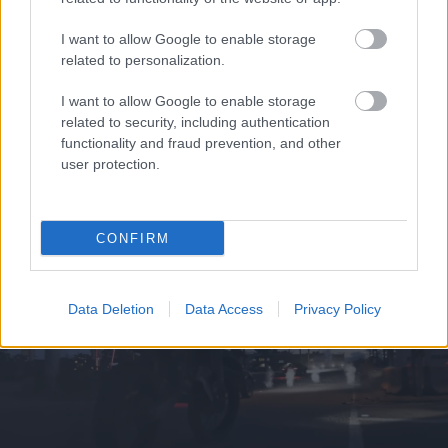
I want to allow Google to enable storage
related to personalization.
I want to allow Google to enable storage
related to security, including authentication
functionality and fraud prevention, and other
Τι σημαίνουν οι καφέ άκρες στα φυτά – Το λάθος με το
user protection.
πότισμα
CONFIRM
Data Deletion
Data Access
Privacy Policy