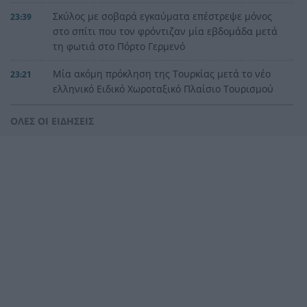
Σκύλος με σοβαρά εγκαύματα επέστρεψε μόνος
23:39
στο σπίτι που τον φρόντιζαν μία εβδομάδα μετά
τη φωτιά στο Πόρτο Γερμενό
Μία ακόμη πρόκληση της Τουρκίας μετά το νέο
23:21
ελληνικό Ειδικό Χωροταξικό Πλαίσιο Τουρισμού
Αγγλία: Ο επιθετικός της Εθνικής Άϊβαν Τόνεϊ
23:00
ΟΛΕΣ ΟΙ ΕΙΔΗΣΕΙΣ
κατηγορείται για σοβαρό επεισόδιο σε κλαμπ
στο Σόχο
Παλαιό Φάληρο: Φωτιά σε κατάστημα,
22:48
εκκενώνεται πολυκατοικία
Κατηγορηματικός ο ερευνητής μετά τις
22:36
επικρίσεις για τον θάνατο του λευκού
κουταβιού: «Άξιζε να θέσουμε σε κίνδυνο μια
οικογένεια λύκων, για να σώσουμε έναν σκύλο;
Όχι»!
Φίδι εισέβαλε στα Επείγοντα στο Νοσοκομείο
22:24