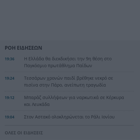
ΡΟΗ ΕΙΔΗΣΕΩΝ
Η Ελλάδα θα διεκδικήσει την 9η θέση στο
19:36
Παγκόσμιο πρωτάθλημα Παίδων
Τεσσάρων χρονών παιδί βρέθηκε νεκρό σε
19:24
πισίνα στην Πάρο, ανείπωτη τραγωδία
Μπαράζ συλλήψεων για ναρκωτικά σε Κέρκυρα
19:12
και Λευκάδα
Στον Αστακό ολοκληρώνεται το Ράλι Ιονίου
19:04
Το ναυάγιο των 83 χρόνων: Εντοπίστηκε στο
19:00
ΟΛΕΣ ΟΙ ΕΙΔΗΣΕΙΣ
Ιόνιο η γερμανική τορπιλάκατος LS 6 του 1943