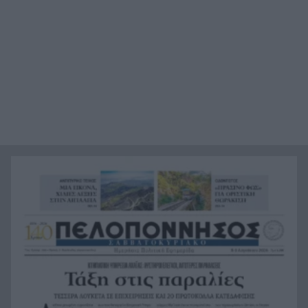
Αντόνιο Μπαντέρας: Γιατί άφησε το Χόλιγουντ
17:38
και επέστρεψε στη Μάλαγα
Τραγωδία, ανασύρθηκε νεκρός 43χρονος από τη
17:34
θάλασσα ανάμεσα σε Αγκίστρι και Αίγινα
Άντι Μπέρναμ: Η συγκινητική εξομολόγηση για
17:29
τον πατέρα του που πάσχει από Αλτσχάιμερ
«Κάτι θα κάνουμε στην Αθήνα»: Η Άννα Βίσση
17:22
άκουσε Τσιτσάνη στο Φισκάρδο και πήρε την
κάρτα της μπάντας
Στα ύψη το μοσχάρι: 28,4% ακριβότερο από τον
16:52
Δεκέμβριο του 2024
Έως τον Οκτώβριο η έξαρση των κρουσμάτων
16:50
για τον ιό του Δυτικού Νείλου
Χωροταξικό για τον Τουρισμό: Νέοι όροι για
16:44
ξενοδοχεία, βραχυχρόνιες μισθώσεις και