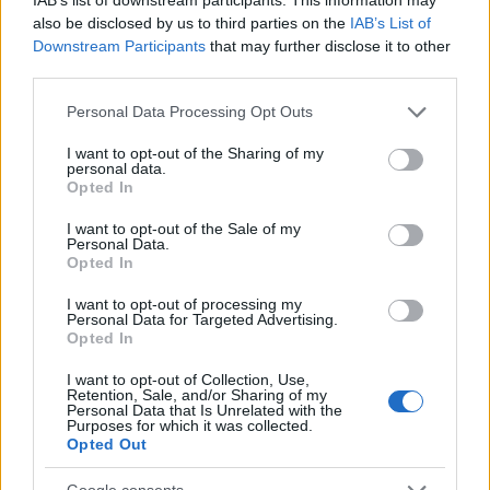
also be disclosed by us to third parties on the
IAB’s List of
Downstream Participants
that may further disclose it to other
third parties.
Please note that this website/app uses one or more Google
Personal Data Processing Opt Outs
services and may gather and store information including but
not limited to your visit or usage behaviour. You may click to
I want to opt-out of the Sharing of my
personal data.
grant or deny consent to Google and its third-party tags to
Opted In
use your data for below specified purposes in below Google
Δάντης: Η εξομολόγηση για το «My Number One» – «Με
consent section.
I want to opt-out of the Sale of my
πείραξε η αχαριστία»
Personal Data.
Opted In
I want to opt-out of processing my
Personal Data for Targeted Advertising.
Opted In
I want to opt-out of Collection, Use,
Retention, Sale, and/or Sharing of my
Personal Data that Is Unrelated with the
Purposes for which it was collected.
Opted Out