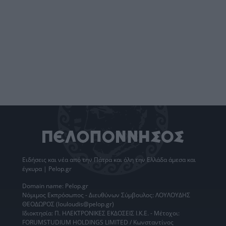
Ειδήσεις
και νέα από την
Πάτρα
και όλη την Ελλάδα άμεσα και
έγκυρα | Pelop.gr
Domain name: Pelop.gr
Νόμιμος Εκπρόσωπος - Διευθύνων Σύμβουλος: ΛΟΥΛΟΥΔΗΣ
ΘΕΟΔΩΡΟΣ (louloudis@pelop.gr)
Ιδιοκτησία: Π. ΗΛΕΚΤΡΟΝΙΚΕΣ ΕΚΔΟΣΕΙΣ Ι.Κ.Ε. - Μέτοχοι:
FORUMSTUDIUM HOLDINGS LIMITED / Κωνσταντίνος