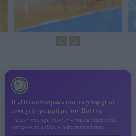
Η «Πελοπόννησος» και το pelop.gr σε
ανοιχτή γραμμή με τον Πολίτη
Η φωνή σου έχει δύναμη – στείλε παράπονα,
καταγγελίες ή ιδέες για τη γειτονιά σου.