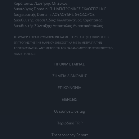
Καράπαπας /Σωτήρης Μπέσκος
Δικαιούχος Domain: Π. ΗΛΕΚΤΡΟΝΙΚΕΣ ΕΚΔΟΣΕΙΣ Ι.Κ.Ε. -
Διαχειριστής Domain: ΛΟΥΛΟΥΔΗΣ ΘΕΟΔΩΡΟΣ
Διευθυντής Ιστοσελίδας: Κωνσταντίνος Καράπαπας
Διευθυντής Σύνταξης: Απόστολος Αναστασόπουλος
ΤΟ WWW.PELOP.GR ΣΥΜΜΟΡΦΩΝΕΤΑΙ ΜΕ ΤΗ ΣΥΣΤΑΣΗ (ΕΕ) 2018/334 ΤΗΣ
ΕΠΙΤΡΟΠΗΣ ΤΗΣ 1ΗΣ ΜΑΡΤΙΟΥ 2018 ΣΧΕΤΙΚΑ ΜΕ ΤΑ ΜΕΤΡΑ ΓΙΑ ΤΗΝ
ΑΠΟΤΕΛΕΣΜΑΤΙΚΗ ΑΝΤΙΜΕΤΩΠΙΣΗ ΤΟΥ ΠΑΡΑΝΟΜΟΥ ΠΕΡΙΕΧΟΜΕΝΟΥ ΣΤΟ
ΔΙΑΔΙΚΤΥΟ (L 63).
ΠΡΟΦΙΛ ΕΤΑΙΡΙΑΣ
ΣΗΜΕΙΑ ΔΙΑΝΟΜΗΣ
ΕΠΙΚΟΙΝΩΝΙΑ
ΕΙΔΗΣΕΙΣ
Οι ειδήσεις σε tag
Περιοδικό TRIP
Transparency Report