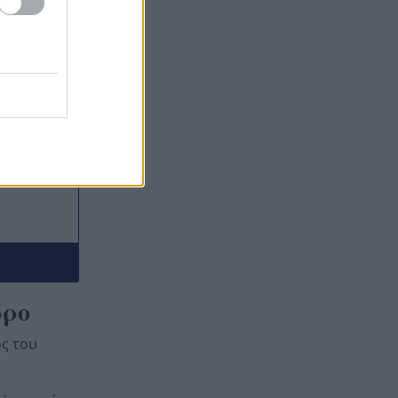
Η ΑΕ Ροϊτικων απέκτησε
12:44
Φινλανδό «γίγαντα»
Παίκτης της ΑΕΚ ο Μίλαν
12:37
Βίταλης
Στον ανακριτή οι δύο
12:31
κατηγορούμενοι για τη
δολοφονία του ψυχολόγου στο
Ναύπλιο
ώρο
ος του