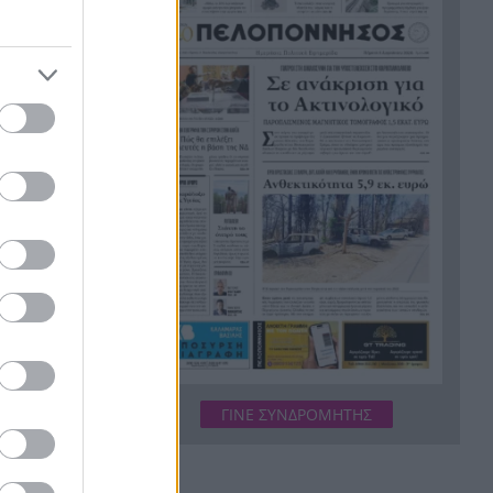
κατασκηνώσεις του ΚΟΔΗΠ
στην Πάτρα
Δολοφόνησαν διεθνή
13:07
ποδοσφαιριστή στην
Ουγκάντα
Σκιάθος: 39χρονη Βρετανίδα
13:00
κατανάλωσε αλκοόλ με την
ανήλικη κόρη της και
προκάλεσε επεισόδιο στο
Κέντρο Υγείας
Η Βόρεια Κορέα εξαπέλυσε
12:54
βλήμα προς τη θάλασσα της
Ιαπωνία, τι εξετάζεται
ΓΙΝΕ ΣΥΝΔΡΟΜΗΤΗΣ
Παιδικοί σταθμοί ΕΣΠΑ 2026-
12:50
2027: Πότε βγαίνουν τα
προσωρινά αποτελέσματα και
πότε οι ενστάσεις