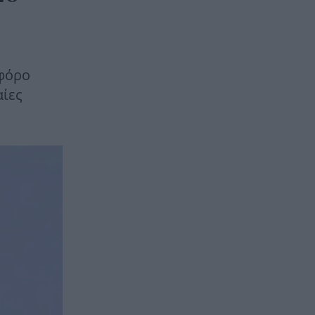
ωφόρο
αίες