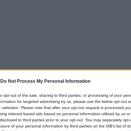
-
Do Not Process My Personal Information
ρουσίαση του νέου κόμματος αναμένεται να πραγματοποιη
to opt-out of the sale, sharing to third parties, or processing of your per
άζεται για μια δημόσια επανεμφάνιση με σαφές πολιτικό σ
formation for targeted advertising by us, please use the below opt-out s
r selection. Please note that after your opt-out request is processed y
eing interest-based ads based on personal information utilized by us or
ες στο επιτελείο
disclosed to third parties prior to your opt-out. You may separately opt-
losure of your personal information by third parties on the IAB’s list of
άζονται εντατικά τόσο από τα γραφεία στη λεωφόρο Αμαλία