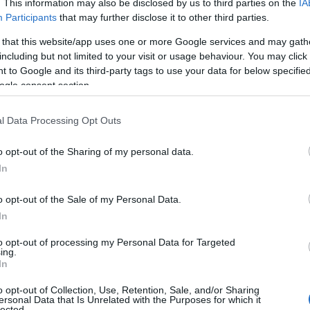
. This information may also be disclosed by us to third parties on the
IA
 να ολοκληρωθούν οι τελευταίες λεπτομέρειες της εκδήλω
Participants
that may further disclose it to other third parties.
 that this website/app uses one or more Google services and may gath
ες πληροφορίες, επιδιώκει να εκφράσει έναν ευρύτερο χώρο
including but not limited to your visit or usage behaviour. You may click 
 to Google and its third-party tags to use your data for below specifi
ολογίας και της σοσιαλδημοκρατίας.
ogle consent section.
η
l Data Processing Opt Outs
ης Τσίπρας προχώρησε σε ανάρτηση στα social media με έν
δικτύου, τα οποία εκφράζουν ενθουσιασμό και προσδοκία 
o opt-out of the Sharing of my personal data.
In
 «Τον Μάρτη ήταν νωρίς…», αφήνοντας σαφείς υπαινιγμούς
o opt-out of the Sale of my Personal Data.
In
to opt-out of processing my Personal Data for Targeted
ing.
In
o opt-out of Collection, Use, Retention, Sale, and/or Sharing
ersonal Data that Is Unrelated with the Purposes for which it
lected.