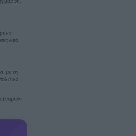
κή μορφή,
χρόνο,
 σκηνικό
α, με τη
πολιτικό
 σεναρίων