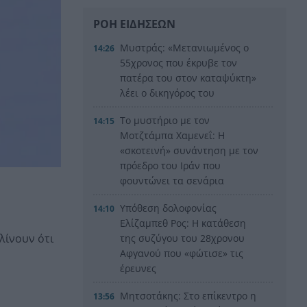
ΡΟΗ ΕΙΔΗΣΕΩΝ
Μυστράς: «Μετανιωμένος ο
14:26
55χρονος που έκρυβε τον
πατέρα του στον καταψύκτη»
λέει ο δικηγόρος του
Το μυστήριο με τον
14:15
Μοτζτάμπα Χαμενεΐ: Η
«σκοτεινή» συνάντηση με τον
πρόεδρο του Ιράν που
φουντώνει τα σενάρια
Υπόθεση δολοφονίας
14:10
Ελίζαμπεθ Ρος: Η κατάθεση
λίνουν ότι
της συζύγου του 28χρονου
Αφγανού που «φώτισε» τις
έρευνες
Μητσοτάκης: Στο επίκεντρο η
13:56